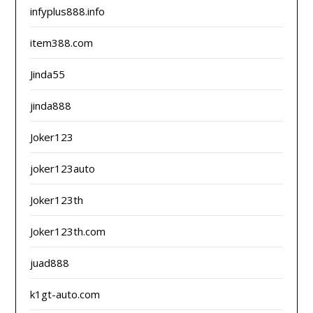
infyplus888.info
item388.com
Jinda55
jinda888
Joker123
joker123auto
Joker123th
Joker123th.com
juad888
k1gt-auto.com