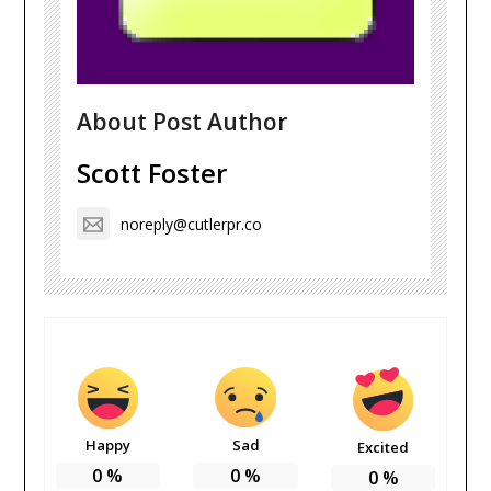
About Post Author
Scott Foster
noreply@cutlerpr.co
Happy
Sad
Excited
0
%
0
%
0
%