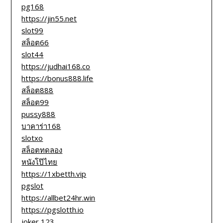
pg168
https://jin55.net
slot99
สล็อต66
slot44
https://judhai168.co
https://bonus888.life
สล็อต888
สล็อต99
pussy888
บาคาร่า168
slotxo
สล็อตทดลอง
หนังโป๊ไทย
https://1xbetth.vip
pgslot
https://allbet24hr.win
https://pgslotth.io
joker 123