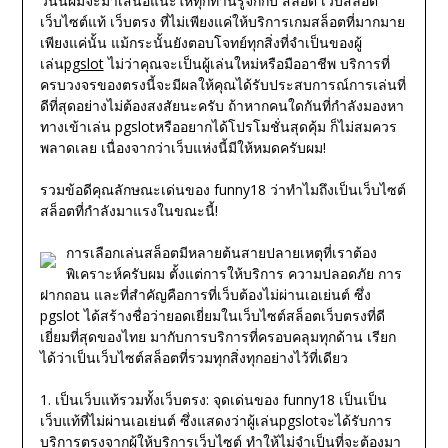
วันนี้ผมจะมาเสนอแนะให้ทุกท่านรู้จักกับ สล็อต เว็บสล็อต
เว็บไซต์แท้ เว็บตรง ที่ไม่เพียงแค่ให้บริการเกมสล็อตที่มากมาย
เพียงแค่นั้น แม้กระนั้นยังตอบโจทย์ทุกสิ่งที่จำเป็นของผู้
เล่น
pgslot
ไม่ว่าคุณจะเป็นผู้เล่นใหม่หรือมืออาชีพ บริการที่
ครบวงจรของตรงนี้จะมีผลให้คุณได้รับประสบการณ์การเล่นที่
ดีที่สุดอย่างไม่ต้องสงสัยนะครับ ถ้าหากคนใดกันที่กำลังมองหา
ทางเข้าเล่น pgslotหรืออยากได้โปรโมชั่นสุดคุ้ม ก็ไม่สมควร
พลาดเลย เนื่องจากว่าเว็บแห่งนี้มีให้หมดครับผม!
รวมข้อดีคุณลักษณะเด่นของ funny18 ว่าทำไมถึงเป็นเว็บไซต์
สล็อตที่กำลังมาแรงในขณะนี้!
การเลือกเล่นสล็อตมีหลายต้นสายปลายเหตุที่เราต้อง
พิเคราะห์ครับผม ตั้งแต่การให้บริการ ความปลอดภัย การ
ฝากถอน และที่สำคัญคือการที่เว็บต้องไม่ผ่านเอเย่นต์ ซึ่ง
pgslot ได้สร้างชื่อว่ายอดเยี่ยมในเว็บไซต์สล็อตเว็บตรงที่ดี
เยี่ยมที่สุดของไทย มากับการบริการที่ครอบคลุมทุกด้าน เรียก
ได้ว่าเป็นเว็บไซต์สล็อตที่รวมทุกสิ่งทุกอย่างไว้ที่เดียว
1. เป็นเว็บแท้รวมทั้งเว็บตรง: จุดเด่นของ funny18 เป็นเป็น
เว็บแท้ที่ไม่ผ่านเอเย่นต์ ซึ่งแสดงว่าผู้เล่นpgslotจะได้รับการ
บริการตรงจากผู้ให้บริการเว็บไซต์ ทำให้ไม่จำเป็นที่จะต้องมา