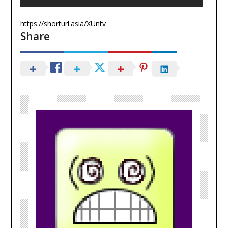
https://shorturl.asia/XUntv
Share