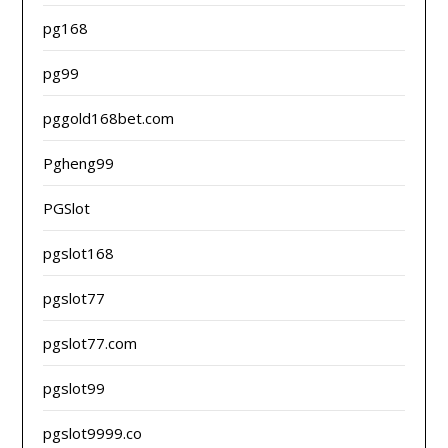
pg168
pg99
pggold168bet.com
Pgheng99
PGSlot
pgslot168
pgslot77
pgslot77.com
pgslot99
pgslot9999.co