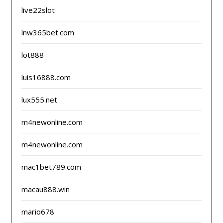
live22slot
lnw365bet.com
lot888
luis16888.com
lux555.net
m4newonline.com
m4newonline.com
mac1bet789.com
macau888.win
mario678