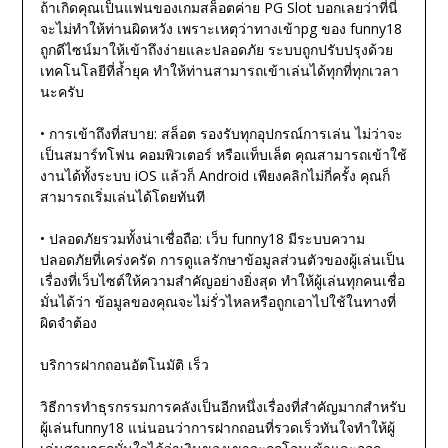
ถ้าเกิดคุณเป็นแฟนของเกมสล็อตค่าย PG Slot บอกเลยว่าที่นี่
จะไม่ทำให้ท่านผิดหวัง เพราะเหตุว่าทางเข้าpg ของ funny18
ถูกดีไซน์มาให้เข้าถึงง่ายและปลอดภัย ระบบถูกปรับปรุงด้วย
เทคโนโลยีที่ล้ำยุค ทำให้ท่านสามารถเข้าเล่นได้ทุกที่ทุกเวลา
นะครับ
• การเข้าถึงที่สบาย: สล็อต รองรับทุกอุปกรณ์การเล่น ไม่ว่าจะ
เป็นสมาร์ทโฟน คอมพิวเตอร์ หรือแท็บเล็ต คุณสามารถเข้าใช้
งานได้ทั้งระบบ iOS แล้วก็ Android เพียงคลิกไม่กี่ครั้ง คุณก็
สามารถเริ่มเล่นได้โดยทันที
• ปลอดภัยรวมทั้งน่าเชื่อถือ: เว็บ funny18 มีระบบความ
ปลอดภัยที่เคร่งครัด การดูแลรักษาข้อมูลส่วนตัวของผู้เล่นเป็น
เรื่องที่เว็บไซต์ให้ความสำคัญอย่างยิ่งสุด ทำให้ผู้เล่นทุกคนเชื่อ
มั่นได้ว่า ข้อมูลของคุณจะไม่รั่วไหลหรือถูกเอาไปใช้ในทางที่
ผิดจำต้อง
บริการฝากถอนอัตโนมัติ เร็ว
วิธีการทำธุรกรรมการคลังเป็นอีกหนึ่งเรื่องที่สำคัญมากสำหรับ
ผู้เล่นfunny18 แน่นอนว่าการฝากถอนที่รวดเร็วทันใจทำให้ผู้