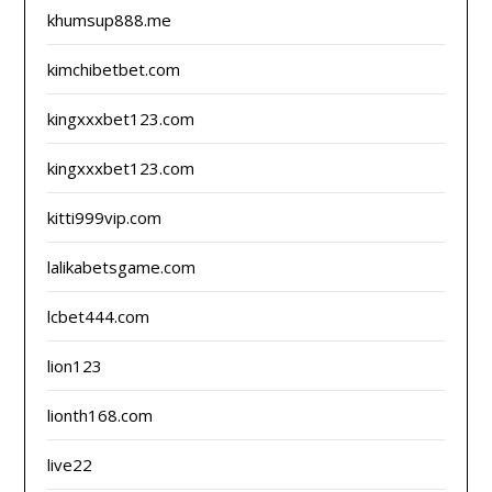
khumsup888.me
kimchibetbet.com
kingxxxbet123.com
kingxxxbet123.com
kitti999vip.com
lalikabetsgame.com
lcbet444.com
lion123
lionth168.com
live22