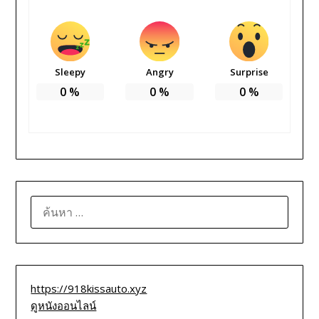
Sleepy
Angry
Surprise
0
%
0
%
0
%
ค้นหา
สำหรับ:
https://918kissauto.xyz
ดูหนังออนไลน์