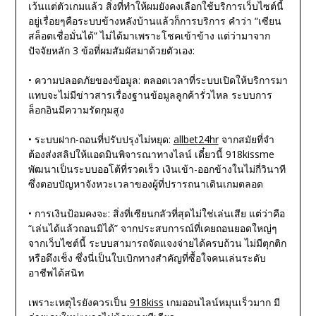
เว้นแต่ตัวเกมแล้ว สิ่งที่ทำให้ผมยังคงเลือกใช้บริการเว็บไซต์นี้
อยู่เรื่อยๆคือระบบข้างหลังบ้านแล้วก็การบริการ คำว่า “เซียน
สล็อตเชื่อมั่นได้” ไม่ได้มาเพราะโชคเข้าข้าง แต่ว่ามาจาก
ปัจจัยหลัก 3 ข้อที่ผมสัมผัสมาด้วยตัวเอง:
• ความปลอดภัยของข้อมูล: ตลอดเวลาที่ระบบเปิดให้บริการมา
แทบจะไม่มีข่าวสารเรื่องฐานข้อมูลลูกค้ารั่วไหล ระบบการ
ล็อกอินมีความรัดกุมสูง
• ระบบฝาก-ถอนที่ปรับปรุงไม่หยุด:
allbet24hr
จากสมัยที่จำ
ต้องส่งสลิปให้แอดมินพิจารณาทางไลน์ เดี๋ยวนี้ 918kissme
พัฒนาเป็นระบบออโต้ที่รวดเร็ว เงินเข้า-ออกข้างในไม่กี่วินาที
ซึ่งตอบปัญหาจังหวะเวลาของผู้ที่ปรารถนาเดินเกมตลอด
• การเงินป้อมคงจะ: สิ่งที่เซียนกลัวที่สุดไม่ใช่เล่นเสีย แต่ว่าคือ
“เล่นได้แล้วถอนมิได้” จากประสบการณ์ที่เคยถอนยอดใหญ่ๆ
จากเว็บไซต์นี้ ระบบสามารถจัดแจงจ่ายได้ครบถ้วน ไม่มีตุกติก
หรือดึงเช็ง ซึ่งนี่เป็นใบเบิกทางสำคัญที่ซื้อใจคนเล่นระดับ
อาชีพได้สนิท
เพราะเหตุไรยังควรเป็น
918kiss
เกมออนไลน์หมุนเร็วมาก มี