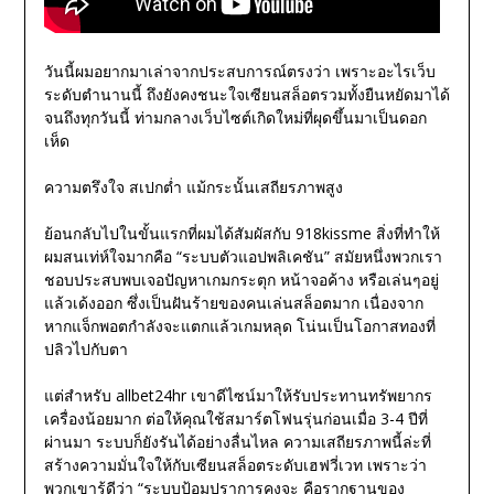
วันนี้ผมอยากมาเล่าจากประสบการณ์ตรงว่า เพราะอะไรเว็บ
ระดับตำนานนี้ ถึงยังคงชนะใจเซียนสล็อตรวมทั้งยืนหยัดมาได้
จนถึงทุกวันนี้ ท่ามกลางเว็บไซต์เกิดใหม่ที่ผุดขึ้นมาเป็นดอก
เห็ด
ความตรึงใจ สเปกต่ำ แม้กระนั้นเสถียรภาพสูง
ย้อนกลับไปในขั้นแรกที่ผมได้สัมผัสกับ 918kissme สิ่งที่ทำให้
ผมสนเท่ห์ใจมากคือ “ระบบตัวแอปพลิเคชัน” สมัยหนึ่งพวกเรา
ชอบประสบพบเจอปัญหาเกมกระตุก หน้าจอค้าง หรือเล่นๆอยู่
แล้วเด้งออก ซึ่งเป็นฝันร้ายของคนเล่นสล็อตมาก เนื่องจาก
หากแจ็กพอตกำลังจะแตกแล้วเกมหลุด โน่นเป็นโอกาสทองที่
ปลิวไปกับตา
แต่สำหรับ allbet24hr เขาดีไซน์มาให้รับประทานทรัพยากร
เครื่องน้อยมาก ต่อให้คุณใช้สมาร์ตโฟนรุ่นก่อนเมื่อ 3-4 ปีที่
ผ่านมา ระบบก็ยังรันได้อย่างลื่นไหล ความเสถียรภาพนี้ล่ะที่
สร้างความมั่นใจให้กับเซียนสล็อตระดับเฮฟวี่เวท เพราะว่า
พวกเขารู้ดีว่า “ระบบป้อมปราการคงจะ คือรากฐานของ