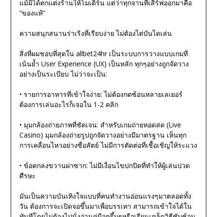
แม้มิได้ตกแต่งร้านให้โมเดิร์น แต่ว่าทุกจานที่เสิร์ฟออกมาคือ
“ของแท้”
ความสนุกสนานร่าเริงที่เรียบง่าย ไม่ต้องไต่บันไดเล่น
สิ่งที่ผมชอบที่สุดใน allbet24hr เป็นระบบการวางแบบเกมที่
เน้นย้ำ User Experience (UX) เป็นหลัก ทุกๆอย่างถูกจัดวาง
อย่างเป็นระเบียบ ไม่ว่าจะเป็น:
• รายการอาหารที่เข้าใจง่าย: ไม่ต้องกดซ้อนหลายเลเยอร์
ต้องการเล่นอะไรก็เจอใน 1-2 คลิก
• มุมกล้องถ่ายภาพที่ชัดเจน: สำหรับเกมถ่ายทอดสด (Live
Casino) มุมกล้องถ่ายรูปถูกจัดวางอย่างมีมาตรฐาน เห็นทุก
การเคลื่อนไหวอย่างซื่อสัตย์ ไม่มีการตัดต่อที่เชื้อเชิญให้ระแวง
• ข้อตกลงขวานผ่าซาก: ไม่มีเงื่อนไขปกปิดที่ทำให้ผู้เล่นปวด
ศีรษะ
มันเป็นความบันเทิงใจแบบที่คนทำงานอ่อนแรงๆมาตลอดทั้ง
วัน ต้องการจะเปิดจอขึ้นมาเพื่อบรรเทา สามารถเข้าใจได้ใน
ทันทีโดยไม่ต้องไปนั่งอ่านคู่มือครึ้มๆหรือเรียนเคล็ดวิธีซับซ้อน