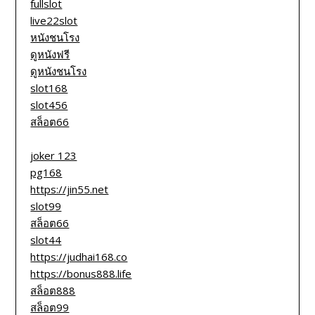
fullslot
live22slot
หนังชนโรง
ดูหนังฟรี
ดูหนังชนโรง
slot168
slot456
สล็อต66
joker 123
pg168
https://jin55.net
slot99
สล็อต66
slot44
https://judhai168.co
https://bonus888.life
สล็อต888
สล็อต99