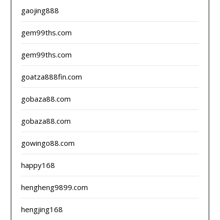
gaojing888
gem99ths.com
gem99ths.com
goatza888fin.com
gobaza88.com
gobaza88.com
gowingo88.com
happy168
hengheng9899.com
hengjing168