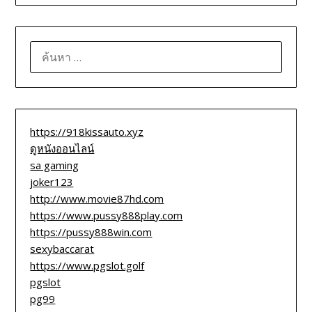
ค้นหา
สำหรับ:
https://918kissauto.xyz
ดูหนังออนไลน์
sa gaming
joker123
http://www.movie87hd.com
https://www.pussy888play.com
https://pussy888win.com
sexybaccarat
https://www.pgslot.golf
pgslot
pg99