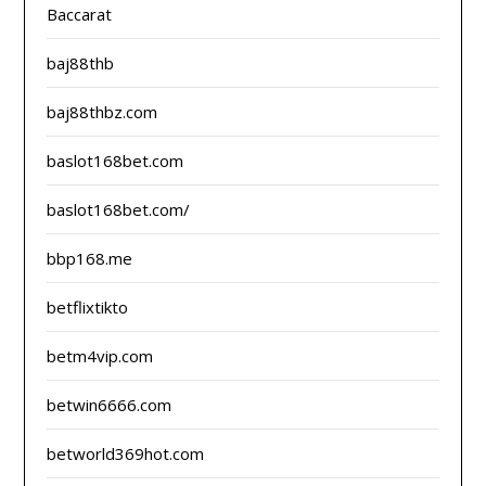
Baccarat
baj88thb
baj88thbz.com
baslot168bet.com
baslot168bet.com/
bbp168.me
betflixtikto
betm4vip.com
betwin6666.com
betworld369hot.com