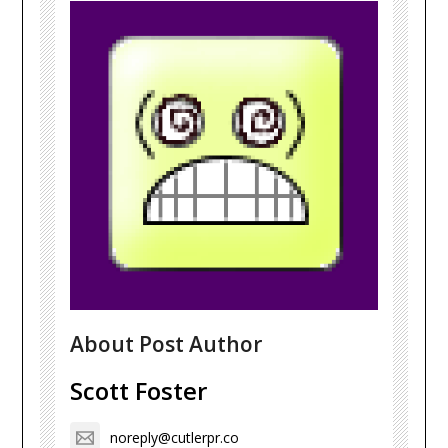
About Post Author
Scott Foster
noreply@cutlerpr.co