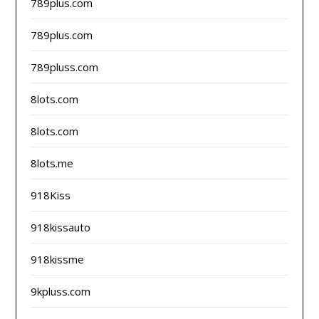
789plus.com
789plus.com
789pluss.com
8lots.com
8lots.com
8lots.me
918Kiss
918kissauto
918kissme
9kpluss.com