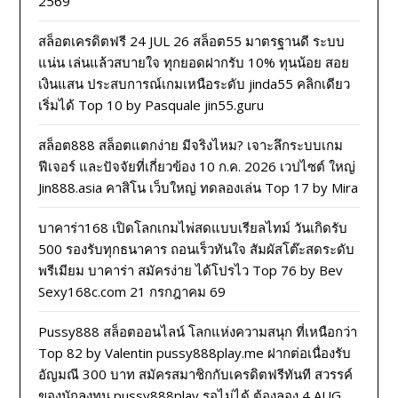
2569
สล็อตเครดิตฟรี 24 JUL 26 สล็อต55 มาตรฐานดี ระบบ
แน่น เล่นแล้วสบายใจ ทุกยอดฝากรับ 10% ทุนน้อย สอย
เงินแสน ประสบการณ์เกมเหนือระดับ jinda55 คลิกเดียว
เริ่มได้ Top 10 by Pasquale jin55.guru
สล็อต888 สล็อตแตกง่าย มีจริงไหม? เจาะลึกระบบเกม
ฟีเจอร์ และปัจจัยที่เกี่ยวข้อง 10 ก.ค. 2026 เวปไซต์ ใหญ่
Jin888.asia คาสิโน เว็บใหญ่ ทดลองเล่น Top 17 by Mira
บาคาร่า168 เปิดโลกเกมไพ่สดแบบเรียลไทม์ วันเกิดรับ
500 รองรับทุกธนาคาร ถอนเร็วทันใจ สัมผัสโต๊ะสดระดับ
พรีเมียม บาคาร่า สมัครง่าย ได้โปรไว Top 76 by Bev
Sexy168c.com 21 กรกฎาคม 69
Pussy888 สล็อตออนไลน์ โลกแห่งความสนุก ที่เหนือกว่า
Top 82 by Valentin pussy888play.me ฝากต่อเนื่องรับ
อัญมณี 300 บาท สมัครสมาชิกกับเครดิตฟรีทันที สวรรค์
ของนักลงทุน pussy888play รอไม่ได้ ต้องลอง 4 AUG