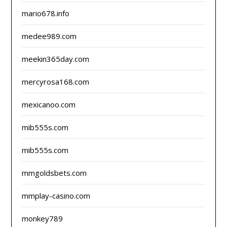
mario678.info
medee989.com
meekin365day.com
mercyrosa168.com
mexicanoo.com
mib555s.com
mib555s.com
mmgoldsbets.com
mmplay-casino.com
monkey789