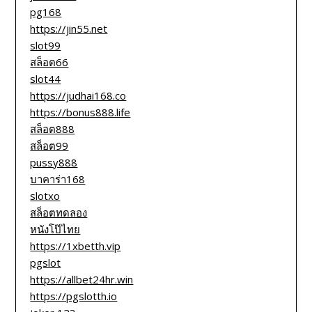
pg168
https://jin55.net
slot99
สล็อต66
slot44
https://judhai168.co
https://bonus888.life
สล็อต888
สล็อต99
pussy888
บาคาร่า168
slotxo
สล็อตทดลอง
หนังโป๊ไทย
https://1xbetth.vip
pgslot
https://allbet24hr.win
https://pgslotth.io