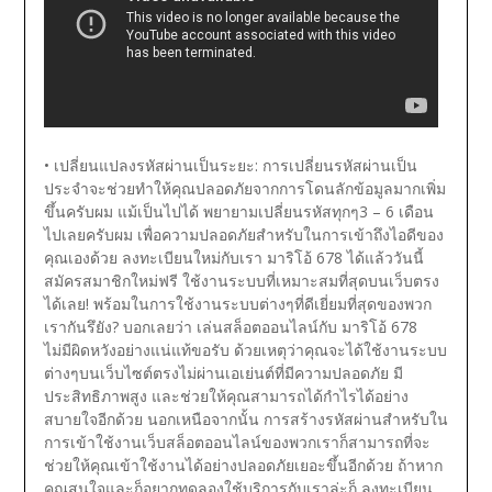
• เปลี่ยนแปลงรหัสผ่านเป็นระยะ: การเปลี่ยนรหัสผ่านเป็น
ประจำจะช่วยทำให้คุณปลอดภัยจากการโดนลักข้อมูลมากเพิ่ม
ขึ้นครับผม แม้เป็นไปได้ พยายามเปลี่ยนรหัสทุกๆ3 – 6 เดือน
ไปเลยครับผม เพื่อความปลอดภัยสำหรับในการเข้าถึงไอดีของ
คุณเองด้วย
ลงทะเบียนใหม่กับเรา มาริโอ้ 678 ได้แล้ววันนี้
สมัครสมาชิกใหม่ฟรี ใช้งานระบบที่เหมาะสมที่สุดบนเว็บตรง
ได้เลย!
พร้อมในการใช้งานระบบต่างๆที่ดีเยี่ยมที่สุดของพวก
เรากันรึยัง? บอกเลยว่า เล่นสล็อตออนไลน์กับ มาริโอ้ 678
ไม่มีผิดหวังอย่างแน่แท้ขอรับ ด้วยเหตุว่าคุณจะได้ใช้งานระบบ
ต่างๆบนเว็บไซต์ตรงไม่ผ่านเอเย่นต์ที่มีความปลอดภัย มี
ประสิทธิภาพสูง และช่วยให้คุณสามารถได้กำไรได้อย่าง
สบายใจอีกด้วย นอกเหนือจากนั้น การสร้างรหัสผ่านสำหรับใน
การเข้าใช้งานเว็บสล็อตออนไลน์ของพวกเราก็สามารถที่จะ
ช่วยให้คุณเข้าใช้งานได้อย่างปลอดภัยเยอะขึ้นอีกด้วย ถ้าหาก
คุณสนใจและก็อยากทดลองใช้บริการกับเราล่ะก็ ลงทะเบียน