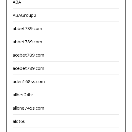
ABA
ABAGroup2
abbet789.com
abbet789.com
acebet789.com
acebet789.com
aden168ss.com
allbet24hr
allone745s.com
alot66