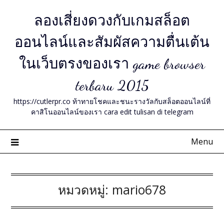
Skip
ลองเสี่ยงดวงกับเกมสล็อต
to
content
ออนไลน์และสัมผัสความตื่นเต้น
ในเว็บตรงของเรา game browser
terbaru 2015
https://cutlerpr.co ท้าทายโชคและชนะรางวัลกับสล็อตออนไลน์ที่
คาสิโนออนไลน์ของเรา cara edit tulisan di telegram
Menu
หมวดหมู่:
mario678