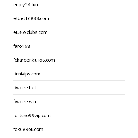
enjoy24.fun
etbet16888.com
eu369clubs.com
faro168
fcharoenkit168.com
finnivips.com
fiwdee.bet
fiwdee.win
fortune99vip.com
fox689ok.com