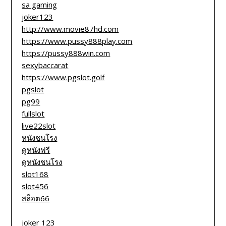
sa gaming
joker123
http://www.movie87hd.com
https://www.pussy888play.com
https://pussy888win.com
sexybaccarat
https://www.pgslot.golf
pgslot
pg99
fullslot
live22slot
หนังชนโรง
ดูหนังฟรี
ดูหนังชนโรง
slot168
slot456
สล็อต66
joker 123