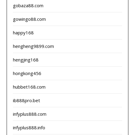
gobaza88.com
gowingo88.com
happy168
hengheng9899.com
hengjing168
hongkong456
hubbet168.com
ib888pro.bet
infyplus888.com
infyplus888.info