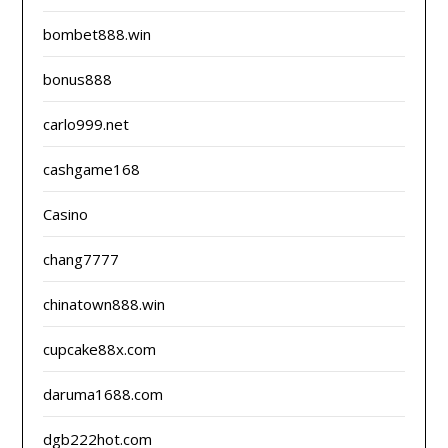
bombet888.win
bonus888
carlo999.net
cashgame168
Casino
chang7777
chinatown888.win
cupcake88x.com
daruma1688.com
dgb222hot.com