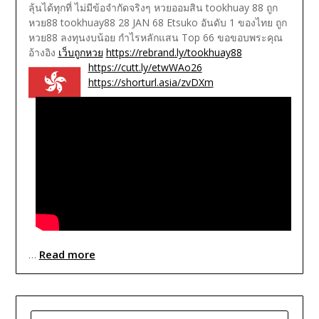
ลุ้นได้ทุกที่ ไม่มีข้อจำกัดจริงๆ
หวยออมสิน tookhuay 88 ถูก
หวย88 tookhuay88 28 JAN 68 Etsuko อันดับ 1 ของไทย ถูก
หวย88 ลงทุนงบน้อย กำไรหลักแสน Top 66
ขอขอบพระคุณ
อ้างอิง
เว็บถูกหวย
https://rebrand.ly/tookhuay88
https://cutt.ly/etwWAo26
https://shorturl.asia/zvDXm
Read more
…
ค้นหา