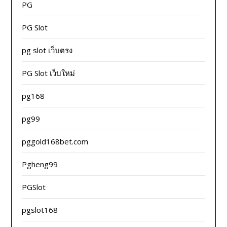
PG
PG Slot
pg slot เว็บตรง
PG Slot เว็บใหม่
pg168
pg99
pggold168bet.com
Pgheng99
PGSlot
pgslot168