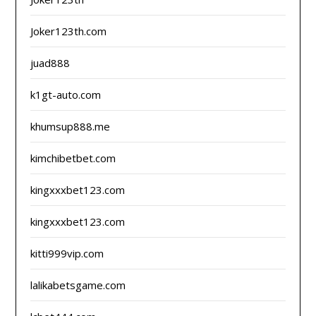
Joker123th.com
juad888
k1gt-auto.com
khumsup888.me
kimchibetbet.com
kingxxxbet123.com
kingxxxbet123.com
kitti999vip.com
lalikabetsgame.com