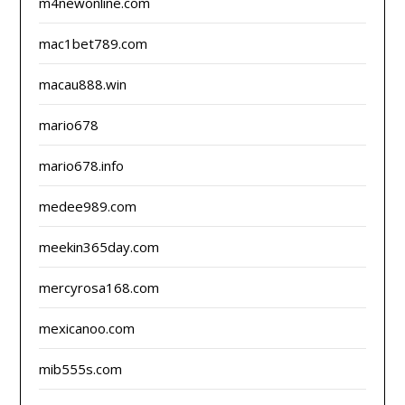
m4newonline.com
mac1bet789.com
macau888.win
mario678
mario678.info
medee989.com
meekin365day.com
mercyrosa168.com
mexicanoo.com
mib555s.com