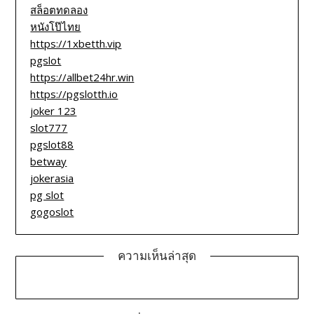
สล็อตทดลอง
หนังโป๊ไทย
https://1xbetth.vip
pgslot
https://allbet24hr.win
https://pgslotth.io
joker 123
slot777
pgslot88
betway
jokerasia
pg slot
gogoslot
ความเห็นล่าสุด