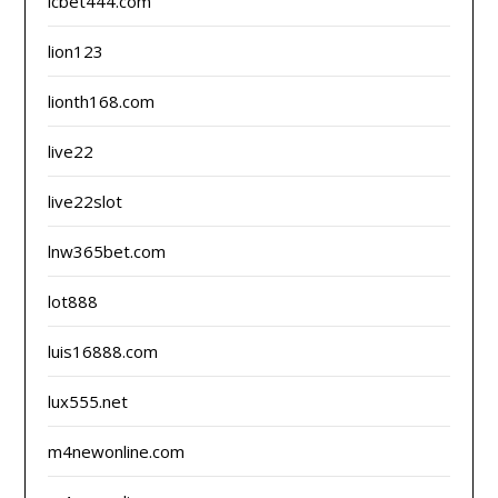
lcbet444.com
lion123
lionth168.com
live22
live22slot
lnw365bet.com
lot888
luis16888.com
lux555.net
m4newonline.com