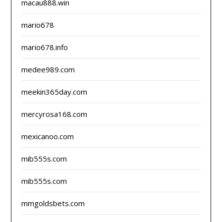
macau888.win
mario678
mario678.info
medee989.com
meekin365day.com
mercyrosa168.com
mexicanoo.com
mib555s.com
mib555s.com
mmgoldsbets.com