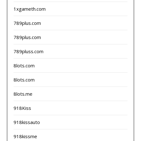
1xgameth.com
789plus.com
789plus.com
789pluss.com
8lots.com
8lots.com
8lots.me
918Kiss
918kissauto
918kissme