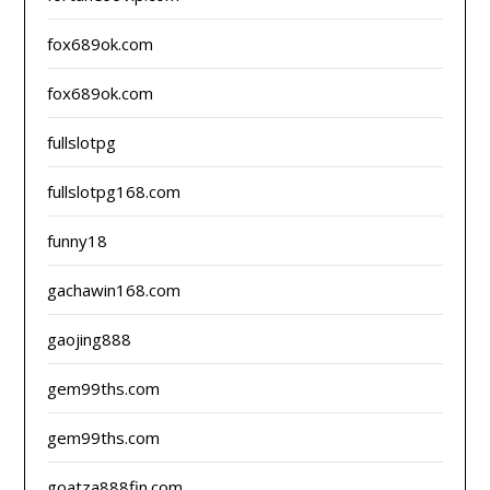
fox689ok.com
fox689ok.com
fullslotpg
fullslotpg168.com
funny18
gachawin168.com
gaojing888
gem99ths.com
gem99ths.com
goatza888fin.com