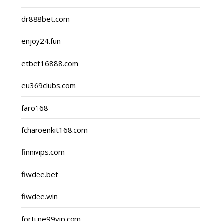
dr888bet.com
enjoy24.fun
etbet16888.com
eu369clubs.com
faro168
fcharoenkit168.com
finnivips.com
fiwdee.bet
fiwdee.win
fortune99vip.com