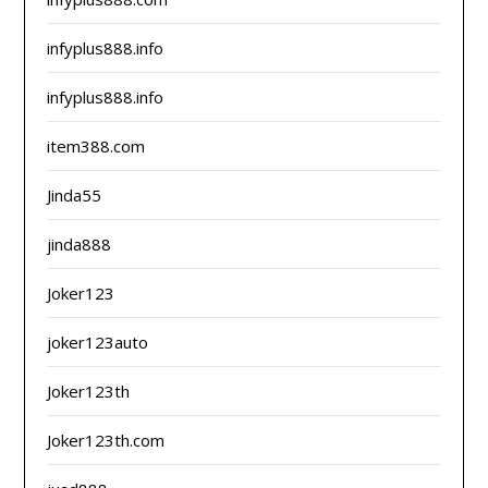
infyplus888.info
infyplus888.info
item388.com
Jinda55
jinda888
Joker123
joker123auto
Joker123th
Joker123th.com