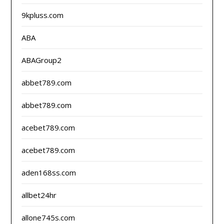
9kpluss.com
ABA
ABAGroup2
abbet789.com
abbet789.com
acebet789.com
acebet789.com
aden168ss.com
allbet24hr
allone745s.com