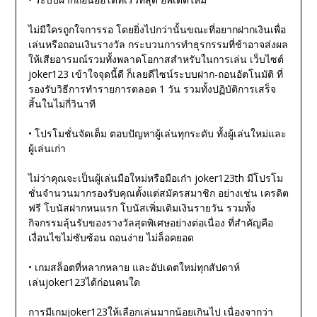
ไม่มีใครถูกใจการรอ โดยยิ่งไปกว่านั้นขณะที่อยากฝากเงินเพื่อ
เล่นหรือถอนเงินรางวัล กระบวนการทำธุรกรรมที่ช้าอาจส่งผล
ให้เสียอารมณ์รวมทั้งพลาดโอกาสสำหรับในการเล่น เว็บไซต์
joker123 เข้าใจจุดนี้ดี ก็เลยดีไซน์ระบบฝาก-ถอนอัตโนมัติ ที่
รองรับวิธีการทำรายการตลอด 1 วัน รวมทั้งปฏิบัติการเสร็จ
สิ้นในไม่กี่วินาที
• โปรโมชั่นจัดเต็ม ตอบปัญหาผู้เล่นทุกระดับ ทั้งผู้เล่นใหม่และ
ผู้เล่นเก่า
ไม่ว่าคุณจะเป็นผู้เล่นมือใหม่หรือมือเก๋า joker123th มีโปรโม
ชั่นจำนวนมากรองรับคุณตั้งแต่สมัครสมาชิก อย่างเช่น เครดิต
ฟรี โบนัสฝากหนแรก โบนัสเพิ่มเติมเงินรายวัน รวมทั้ง
กิจกรรมลุ้นรับของรางวัลสุดพิเศษอย่างต่อเนื่อง ที่สำคัญคือ
เงื่อนไขไม่ซับซ้อน ถอนง่าย ไม่ล็อคยอด
• เกมสล็อตที่หลากหลาย และอัปเดตใหม่ทุกสัปดาห์
เล่นjoker123ได้ก่อนคนใด
การมีเกมjoker123ให้เลือกเล่นมากน้อยเกินไป เนื่องจากว่า