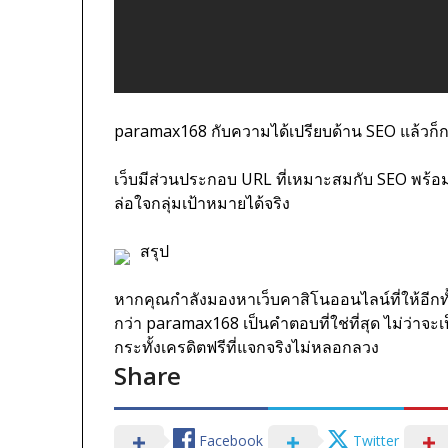
paramax168 กับความได้เปรียบด้าน SEO แล้วก
เว็บมีส่วนประกอบ URL ที่เหมาะสมกับ SEO พร้อ
ล่อใจกลุ่มเป้าหมายได้จริง
สรุป
หากคุณกำลังมองหาเว็บคาสิโนออนไลน์ที่ให้อีกทั
กว่า paramax168 เป็นคำตอบที่ใช่ที่สุด ไม่ว่าจะเ
กระทั้งเครดิตฟรีที่แจกจริงไม่หลอกลวง
Share
Facebook
Twitter