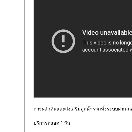
การผลักดันและส่งเสริมลูกค้ารวมทั้งระบบฝาก-
บริการตลอด 1 วัน