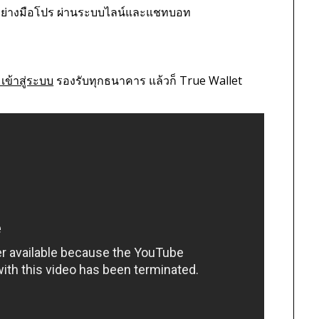
ย่างมือโปร ผ่านระบบไลน์และแชทบอท
ข้าสู่ระบบ
รองรับทุกธนาคาร แล้วก็ True Wallet