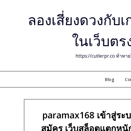
Skip
to
ลองเสี่ยงดวงกับ
content
ในเว็บตรง
https://cutlerpr.co ท้าท
Blog
Co
paramax168 เข้าสู่ร
สมัคร เว็บสล็อตแตกหนั