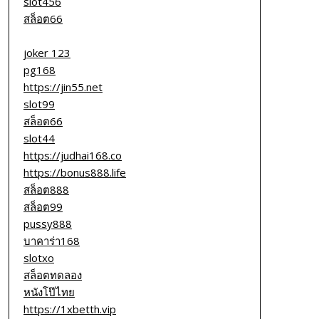
slot456
สล็อต66
joker 123
pg168
https://jin55.net
slot99
สล็อต66
slot44
https://judhai168.co
https://bonus888.life
สล็อต888
สล็อต99
pussy888
บาคาร่า168
slotxo
สล็อตทดลอง
หนังโป๊ไทย
https://1xbetth.vip