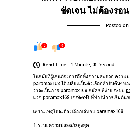
ชัดเจน ไม่ต้องรอ
Posted on
0
0
Read Time:
1 Minute, 46 Second
ในสมัยที่ผู้เล่นต้องการอีกทั้งความสะดวก ความป
paramax168 ได้เปลี่ยนเป็นตัวเลือกลำดับต้นๆของนัก
ว่าจะเป็นการ paramax168 สมัคร ที่ง่าย ระบบ
p
แจก paramax168 เครดิตฟรี ที่ทำให้การเริ่มต้นขอ
เพราะเหตุใดจะต้องเลือกเล่นกับ paramax168
1. ระบบความปลอดภัยสูงสุด