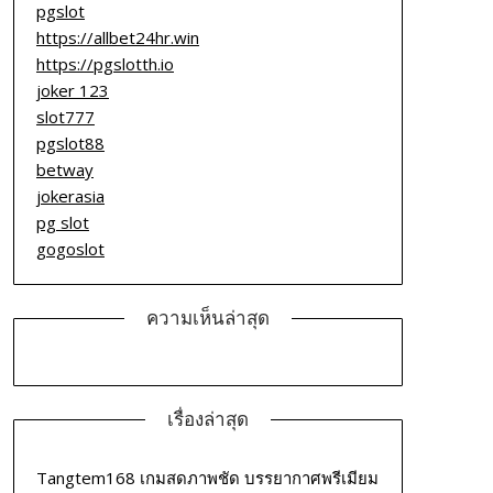
pgslot
https://allbet24hr.win
https://pgslotth.io
joker 123
slot777
pgslot88
betway
jokerasia
pg slot
gogoslot
ความเห็นล่าสุด
เรื่องล่าสุด
Tangtem168 เกมสดภาพชัด บรรยากาศพรีเมียม