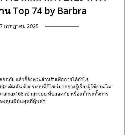
นาน Top 74 by Barbra
7 กรกฎาคม 2025
ลอดภัย แล้วก็จังหวะสำหรับเพื่อการได้กำไร
เดิมพัน ด้วยระบบที่ดีไซน์มาอย่างรู้เรื่องผู้ใช้งาน ไม่
aramax168 เข้าสู่ระบบ
ที่ปลอดภัย หรือแม้กระทั้งการ
งคุณมีต้นทุนที่คุ้มค่า