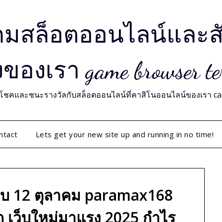
เกมสล็อตออนไลน์และสั
ของเรา game browser te
ายโชคและชนะรางวัลกับสล็อตออนไลน์ที่คาสิโนออนไลน์ของเรา cara
ntact
Lets get your new site up and running in no time!
ะบบ 12 ตุลาคม paramax168
ก เว็บใหม่มาแรง 2025 กำไร