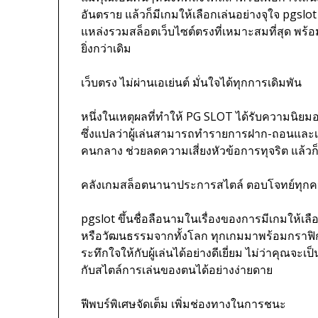
อันตราย แล้วก็มีเกมให้เลือกเล่นอย่างจุใจ pgsl
แหล่งรวมสล็อตเว็บไซต์ตรงที่เหมาะสมที่สุด พร้
ยิ่งกว่าเดิม
เว็บตรง ไม่ผ่านเอเย่นต์ มั่นใจได้ทุกการเดิมพัน
หนึ่งในเหตุผลที่ทำให้ PG SLOT ได้รับความนิยมอ
ซึ่งแปลว่าผู้เล่นสามารถทำรายการฝาก-ถอนและเล
คนกลาง ช่วยลดความเสี่ยงหัวข้อการทุจริต แล้ว
คลังเกมสล็อตนานาประการสไตล์ ตอบโจทย์ทุก
pgslot ขึ้นชื่อลือนามในเรื่องของการมีเกมให้เลื
หรือวัฒนธรรมจากทั้งโลก ทุกเกมมาพร้อมกราฟิก
ระทึกใจให้กับผู้เล่นได้อย่างดีเยี่ยม ไม่ว่าคุณจ
กับสไตล์การเล่นของตนได้อย่างง่ายดาย
ฟีพบร์พิเศษจัดเต็ม เพิ่มช่องทางในการชนะ