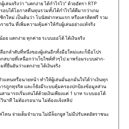
ผู้เล่นจริงว่า “แตกง่าย ได้กำไรไว” ด้วยอัตรา RTP
ละรอบได้โอกาสคืนทุนรวมทั้งได้กำไรได้ดีมากว่าเกม
าชิกใหม่ เป็นต้นว่า โบนัสฝากหนแรก หรือเครดิตฟรี รวม
ัน ที่เพิ่มความคุ้มค่าให้กับผู้เล่นอย่างแท้จริง
น้อย แตกง่าย ทุกค่าย ระบบออโต้ ได้เงินจริง
ือกลำดับที่หนึ่งของผู้เล่นอีกทั้งมือใหม่และก็มือโปร
บายที่เหนือกว่าเว็บไซต์ทั่วๆไป มาพร้อมระบบฝาก-
ี่ยืนยันว่าแตกง่าย ได้เงินจริง
ัวแทนหรือนายหน้า ทำให้ผู้เล่นมั่นอกมั่นใจได้ว่าเงินทุก
รถูกทุจริต และก็ยังมีระบบคุ้มครองปกป้องข้อมูลส่วน
่นสามารถเริ่มเล่นได้ด้วยเงินเพียงแค่ 1 บาท ระบบออโต้
วินาที ไม่ต้องรอนาน ไม่ต้องแจ้งสลิป
แค่ไหน จ่ายเต็มจำนวน ไม่มีล็อกยูส ไม่มีปรับลดอัตราชนะ