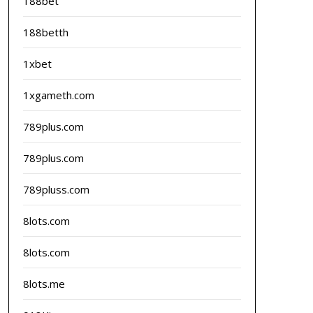
188bet
188betth
1xbet
1xgameth.com
789plus.com
789plus.com
789pluss.com
8lots.com
8lots.com
8lots.me