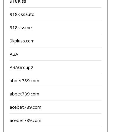
918Kiss
918kissauto
918kissme
9kpluss.com
ABA
ABAGroup2
abbet789.com
abbet789.com
acebet789.com
acebet789.com