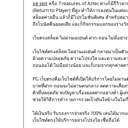
pg slot
หรือ Treasures of Aztec ต่างก็มีรีวิวจาก
(Return to Player) ที่สูง ทำให้การลงทุนในแต่
สล็อตค่ายอื่น แล้วก็มีโปรโมชั่นพิเศษ สำหรับสม
ถึงโบนัสคืนยอดเสีย และก็กิจกรรมแจกของรางวัลรายว
เว็บตรงสล็อต ไม่ผ่านเอเย่นต์ ฝาก-ถอน ไม่มีอย่าง
เว็บไซต์ตรงสล็อต ไม่ผ่านเอเย่นต์ กลายมาเป็นตัวเล
ด้วยความปลอดภัย ความโปร่งใส และความสะดวกส
ถอนออโต้ ไม่มีอย่างน้อย และก็เกมจากทุกค่ายตามท
PG เว็บตรงคือเว็บไซต์ที่เปิดให้บริการโดยไม่ผ่านต
บาทที่ฝาก-ถอนจะไม่ผ่านคนกลาง ลดความเสี่ยงกา
ตัวที่ปลอดภัย จบปัญหาเรื่องยอดฝากอย่างต่ำ ผู้เล
ช่วยให้วิธีการทำรายการรวดเร็วทันใจข้างในไม่กี่
ได้เงินจริง รับรองการจ่ายจริง 100% เล่นได้มาก
เว็บไซต์ตรงให้บริการอย่างโปร่งใส เชื่อถือได้