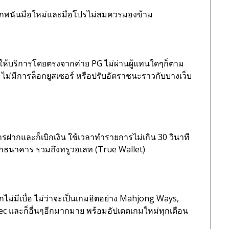
นที่นักพนันมือใหม่และมือโปรไม่สมควรมองข้าม
ที่ให้บริการโดยตรงจากค่าย PG ไม่ผ่านผู้แทนใดๆก็ตาม
ม ไม่มีการล็อกยูสเซอร์ หรือปรับอัตราชนะราวกับบางเว็บ
ฝากและก็เบิกเงิน ใช้เวลาทำรายการไม่เกิน 30 วินาที
ุกธนาคาร รวมถึงทรูวอเลท (True Wallet)
ไม่มีเบื่อ ไม่ว่าจะเป็นเกมฮิตอย่าง Mahjong Ways,
c และก็อื่นๆอีกมากมาย พร้อมอัปเดตเกมใหม่ทุกเดือน