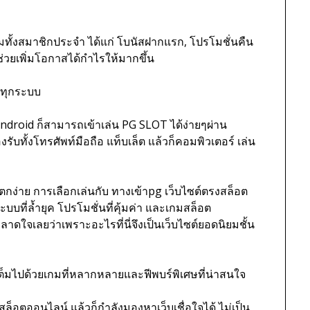
มทั้งสมาชิกประจำ ได้แก่ โบนัสฝากแรก, โปรโมชั่นคืน
ช่วยเพิ่มโอกาสได้กำไรให้มากขึ้น
อทุกระบบ
 Android ก็สามารถเข้าเล่น PG SLOT ได้ง่ายๆผ่าน
บทั้งโทรศัพท์มือถือ แท็บเล็ต แล้วก็คอมพิวเตอร์ เล่น
แตกง่าย การเลือกเล่นกับ ทางเข้าpg เว็บไซต์ตรงสล็อต
วยระบบที่ล้ำยุค โปรโมชั่นที่คุ้มค่า และเกมสล็อต
ดใจเลยว่าเพราะอะไรที่นี่จึงเป็นเว็บไซต์ยอดนิยมชั้น
เต็มไปด้วยเกมที่หลากหลายและฟีพบร์พิเศษที่น่าสนใจ
นสล็อตออนไลน์ แล้วก็กำลังมองหาเว็บเชื่อใจได้ ไม่เป็น