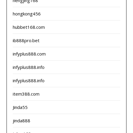
hengjing168
hongkong456
hubbet168.com
ib888pro.bet
infyplus888.com
infyplus888.info
infyplus888.info
item388.com
Jinda55
jinda888