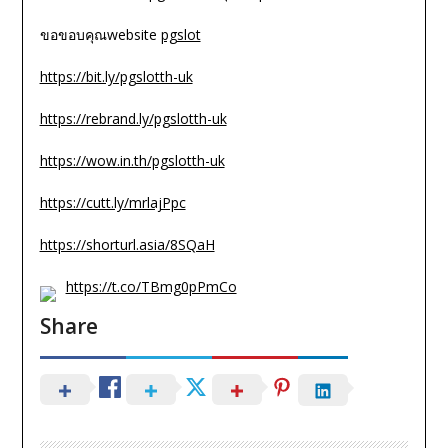
ขอขอบคุณwebsite
pgslot
https://bit.ly/pgslotth-uk
https://rebrand.ly/pgslotth-uk
https://wow.in.th/pgslotth-uk
https://cutt.ly/mrlajPpc
https://shorturl.asia/8SQaH
https://t.co/TBmg0pPmCo
Share