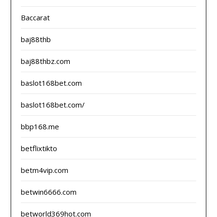
Baccarat
baj88thb
baj88thbz.com
baslot168bet.com
baslot168bet.com/
bbp168.me
betflixtikto
betm4vip.com
betwin6666.com
betworld369hot.com