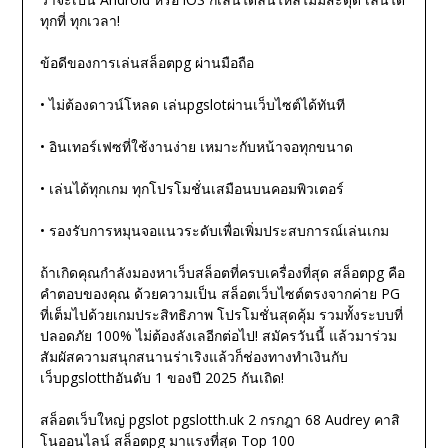
ทุกที่ ทุกเวลา!
ข้อดีของการเล่นสล็อตpg ผ่านมือถือ
• ไม่ต้องดาวน์โหลด เล่นpgslotผ่านเว็บไซต์ได้ทันที
• อินเทอร์เฟซที่ใช้งานง่าย เหมาะกับหน้าจอทุกขนาด
• เล่นได้ทุกเกม ทุกโปรโมชั่นเสมือนบนคอมพิวเตอร์
• รองรับการหมุนจอแนวระดับเพื่อเพิ่มประสบการณ์เล่นเกม
ถ้าเกิดคุณกำลังมองหาเว็บสล็อตที่ครบเครื่องที่สุด สล็อตpg คือ
คำตอบของคุณ ด้วยความเป็น สล็อตเว็บไซต์ตรงจากค่าย PG
ที่เต็มไปด้วยเกมประสิทธิภาพ โปรโมชั่นสุดคุ้ม รวมทั้งระบบที่
ปลอดภัย 100% ไม่ต้องลังเลอีกต่อไป! สมัครวันนี้ แล้วมาร่วม
สัมผัสความสนุกสนานร่าเริงแล้วก็ช่องทางทำเงินกับ
เว็บpgslotthอันดับ 1 ของปี 2025 กันเถิด!
สล็อตเว็บใหญ่ pgslot pgslotth.uk 2 กรกฎา 68 Audrey คาสิ
โนออนไลน์ สล็อตpg มาแรงที่สุด Top 100