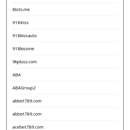
8lots.me
918Kiss
918kissauto
918kissme
9kpluss.com
ABA
ABAGroup2
abbet789.com
abbet789.com
acebet789.com