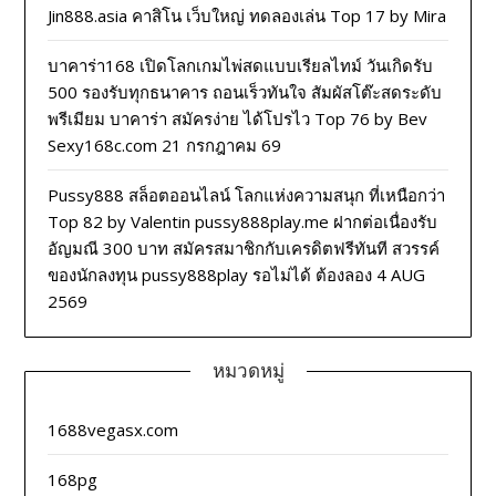
Jin888.asia คาสิโน เว็บใหญ่ ทดลองเล่น Top 17 by Mira
บาคาร่า168 เปิดโลกเกมไพ่สดแบบเรียลไทม์ วันเกิดรับ
500 รองรับทุกธนาคาร ถอนเร็วทันใจ สัมผัสโต๊ะสดระดับ
พรีเมียม บาคาร่า สมัครง่าย ได้โปรไว Top 76 by Bev
Sexy168c.com 21 กรกฎาคม 69
Pussy888 สล็อตออนไลน์ โลกแห่งความสนุก ที่เหนือกว่า
Top 82 by Valentin pussy888play.me ฝากต่อเนื่องรับ
อัญมณี 300 บาท สมัครสมาชิกกับเครดิตฟรีทันที สวรรค์
ของนักลงทุน pussy888play รอไม่ได้ ต้องลอง 4 AUG
2569
หมวดหมู่
1688vegasx.com
168pg