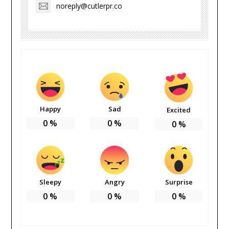
noreply@cutlerpr.co
Happy
Sad
Excited
0
%
0
%
0
%
Sleepy
Angry
Surprise
0
%
0
%
0
%