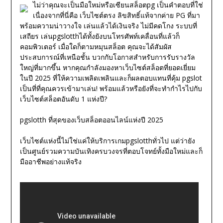
ไม่ว่าคุณจะเป็นมือใหม่หรือเซียนสล็อตpg เป็นคำตอบที่ใช่
เนื่องจากที่นี่คือ เว็บไซต์ตรง ลิขสิทธิ์แท้จากค่าย PG ที่มา
พร้อมความน่าวางใจ เล่นแล้วได้เงินจริง ไม่มีคดโกง ระบบที่
เสถียร เล่นpgslotthได้ทั้งยังบนโทรศัพท์เคลื่อนที่แล้วก็
คอมพิวเตอร์ เมื่อใดก็ตามหมุนสล็อต คุณจะได้สัมผัส
ประสบการณ์ที่เหนือชั้น บวกกับโอกาสสำหรับการรับรางวัล
ใหญ่ที่มากขึ้น หากคุณกำลังมองหาเว็บไซต์สล็อตที่ยอดเยี่ยม
ในปี 2025 ที่ให้ความเพลิดเพลินและก็ผลตอบแทนที่คุ้ม pgslot
เป็นที่ที่คุณควรเข้ามาเล่น! พร้อมแล้วหรือยังที่จะทำกำไรไปกับ
เว็บไซต์สล็อตอันดับ 1 แห่งปี?
pgslotth ที่สุดของเว็บสล็อตออนไลน์แห่งปี 2025
เว็บไซต์แห่งนี้ไม่ใช่แค่ให้บริการเกมpgslotthทั่วไป แต่ว่ายัง
เป็นศูนย์รวมความบันเทิงครบวงจรที่ตอบโจทย์ทั้งมือใหม่และก็
มืออาชีพอย่างแท้จริง