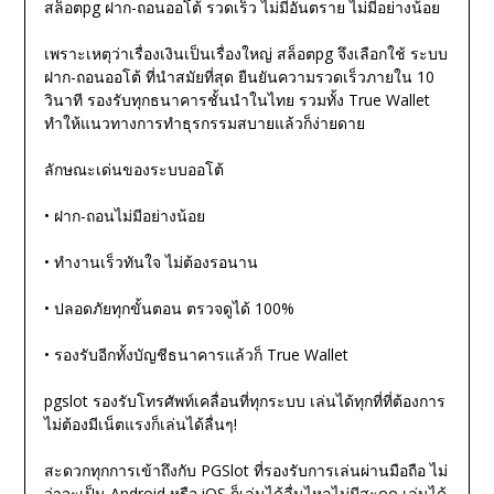
สล็อตpg ฝาก-ถอนออโต้ รวดเร็ว ไม่มีอันตราย ไม่มีอย่างน้อย
เพราะเหตุว่าเรื่องเงินเป็นเรื่องใหญ่ สล็อตpg จึงเลือกใช้ ระบบ
ฝาก-ถอนออโต้ ที่นำสมัยที่สุด ยืนยันความรวดเร็วภายใน 10
วินาที รองรับทุกธนาคารชั้นนำในไทย รวมทั้ง True Wallet
ทำให้แนวทางการทำธุรกรรมสบายแล้วก็ง่ายดาย
ลักษณะเด่นของระบบออโต้
• ฝาก-ถอนไม่มีอย่างน้อย
• ทำงานเร็วทันใจ ไม่ต้องรอนาน
• ปลอดภัยทุกขั้นตอน ตรวจดูได้ 100%
• รองรับอีกทั้งบัญชีธนาคารแล้วก็ True Wallet
pgslot รองรับโทรศัพท์เคลื่อนที่ทุกระบบ เล่นได้ทุกที่ที่ต้องการ
ไม่ต้องมีเน็ตแรงก็เล่นได้ลื่นๆ!
สะดวกทุกการเข้าถึงกับ PGSlot ที่รองรับการเล่นผ่านมือถือ ไม่
ว่าจะเป็น Android หรือ iOS ก็เล่นได้ลื่นไหลไม่มีสะดุด เล่นได้