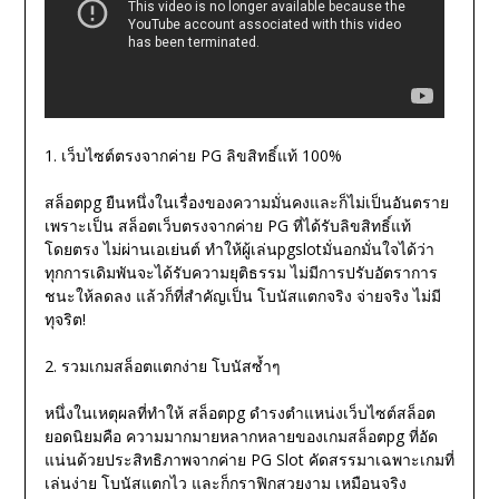
1. เว็บไซต์ตรงจากค่าย PG ลิขสิทธิ์แท้ 100%
สล็อตpg ยืนหนึ่งในเรื่องของความมั่นคงและก็ไม่เป็นอันตราย
เพราะเป็น สล็อตเว็บตรงจากค่าย PG ที่ได้รับลิขสิทธิ์แท้
โดยตรง ไม่ผ่านเอเย่นต์ ทำให้ผู้เล่นpgslotมั่นอกมั่นใจได้ว่า
ทุกการเดิมพันจะได้รับความยุติธรรม ไม่มีการปรับอัตราการ
ชนะให้ลดลง แล้วก็ที่สำคัญเป็น โบนัสแตกจริง จ่ายจริง ไม่มี
ทุจริต!
2. รวมเกมสล็อตแตกง่าย โบนัสซ้ำๆ
หนึ่งในเหตุผลที่ทำให้ สล็อตpg ดำรงตำแหน่งเว็บไซต์สล็อต
ยอดนิยมคือ ความมากมายหลากหลายของเกมสล็อตpg ที่อัด
แน่นด้วยประสิทธิภาพจากค่าย PG Slot คัดสรรมาเฉพาะเกมที่
เล่นง่าย โบนัสแตกไว และก็กราฟิกสวยงาม เหมือนจริง