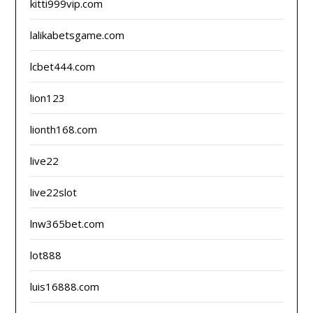
kitti999vip.com
lalikabetsgame.com
lcbet444.com
lion123
lionth168.com
live22
live22slot
lnw365bet.com
lot888
luis16888.com