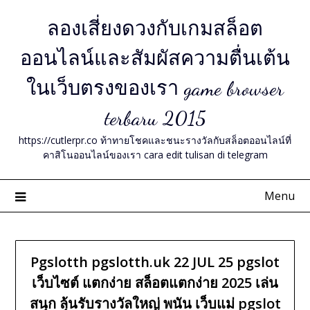
Skip
ลองเสี่ยงดวงกับเกมสล็อต
to
content
ออนไลน์และสัมผัสความตื่นเต้น
ในเว็บตรงของเรา game browser
terbaru 2015
https://cutlerpr.co ท้าทายโชคและชนะรางวัลกับสล็อตออนไลน์ที่
คาสิโนออนไลน์ของเรา cara edit tulisan di telegram
Menu
Pgslotth pgslotth.uk 22 JUL 25 pgslot
เว็บไซต์ แตกง่าย สล็อตแตกง่าย 2025 เล่น
สนุก ลุ้นรับรางวัลใหญ่ พนัน เว็บแม่ pgslot