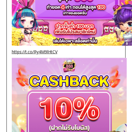
https://t.co/Ry4M9lHtCV