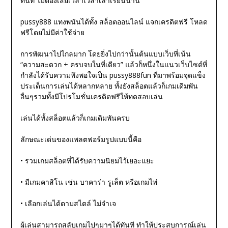
ทันที ไม่ต้องเสียเวล่ำเวลาเล่าเรียนนาน
pussy888 แทงพนันได้ทั้ง สล็อตออนไลน์ แจกเครดิตฟรี โหลด
ฟรีโดยไม่มีค่าใช้จ่าย
การพัฒนาไปไกลมาก โดยยิ่งไปกว่านั้นต้นแบบเว็บที่เน้น
“ความสะดวก + ครบจบในที่เดียว” แล้วก็หนึ่งในแนวเว็บไซต์ที่
กำลังได้รับความพึงพอใจเป็น pussy888fun ที่มาพร้อมจุดแข็ง
ประเด็นการเล่นได้หลากหลาย ทั้งยังสล็อตแล้วก็เกมเดิมพัน
อื่นๆรวมทั้งมีโปรโมชั่นเครดิตฟรีให้ทดสอบเล่น
เล่นได้ทั้งสล็อตแล้วก็เกมเดิมพันครบ
ลักษณะเด่นของแพลตฟอร์มรูปแบบนี้คือ
• รวมเกมสล็อตที่ได้รับความนิยมไว้เยอะแยะ
• มีเกมคาสิโน เช่น บาคาร่า รูเล็ต หรือเกมไพ่
• เลือกเล่นได้ตามสไตล์ ไม่จำเจ
ผู้เล่นสามารถสลับเกมไปๆมาๆได้ทันที ทำให้ประสบการณ์เล่น