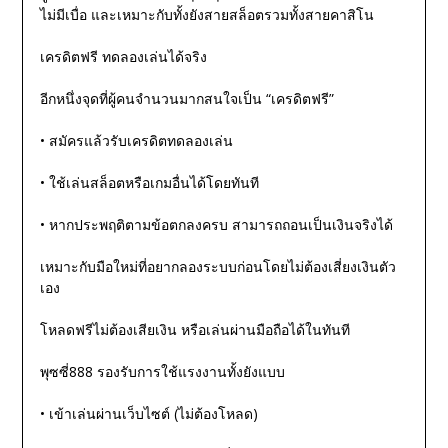
ไม่มีเบื่อ และเหมาะกับทั้งยังสายสล็อตรวมทั้งสายคาสิโน
เครดิตฟรี ทดลองเล่นได้จริง
อีกหนึ่งจุดที่ผู้คนจำนวนมากสนใจเป็น “เครดิตฟรี”
• สมัครแล้วรับเครดิตทดลองเล่น
• ใช้เล่นสล็อตหรือเกมอื่นได้โดยทันที
• หากประพฤติตามข้อตกลงครบ สามารถถอนเป็นเงินจริงได้
เหมาะกับมือใหม่ที่อยากลองระบบก่อนโดยไม่ต้องเสี่ยงเงินตัว
เอง
โหลดฟรีไม่ต้องเสียเงิน หรือเล่นผ่านมือถือได้ในทันที
พุซซี่888 รองรับการใช้แรงงานทั้งยังแบบ
• เข้าเล่นผ่านเว็บไซต์ (ไม่ต้องโหลด)