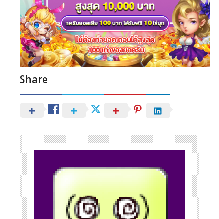
Share