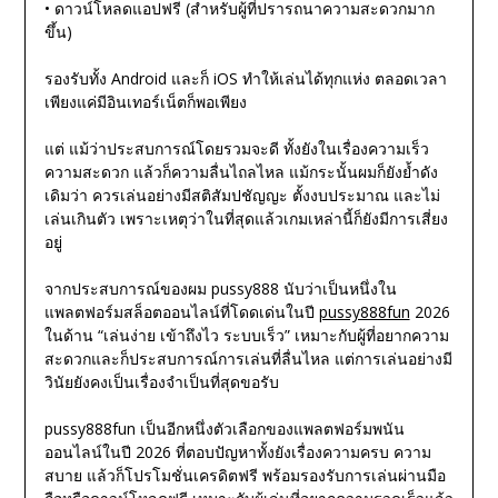
• ดาวน์โหลดแอปฟรี (สำหรับผู้ที่ปรารถนาความสะดวกมาก
ขึ้น)
รองรับทั้ง Android และก็ iOS ทำให้เล่นได้ทุกแห่ง ตลอดเวลา
เพียงแค่มีอินเทอร์เน็ตก็พอเพียง
แต่ แม้ว่าประสบการณ์โดยรวมจะดี ทั้งยังในเรื่องความเร็ว
ความสะดวก แล้วก็ความลื่นไถลไหล แม้กระนั้นผมก็ยังย้ำดัง
เดิมว่า ควรเล่นอย่างมีสติสัมปชัญญะ ตั้งงบประมาณ และไม่
เล่นเกินตัว เพราะเหตุว่าในที่สุดแล้วเกมเหล่านี้ก็ยังมีการเสี่ยง
อยู่
จากประสบการณ์ของผม pussy888 นับว่าเป็นหนึ่งใน
แพลตฟอร์มสล็อตออนไลน์ที่โดดเด่นในปี
pussy888fun
2026
ในด้าน “เล่นง่าย เข้าถึงไว ระบบเร็ว” เหมาะกับผู้ที่อยากความ
สะดวกและก็ประสบการณ์การเล่นที่ลื่นไหล แต่การเล่นอย่างมี
วินัยยังคงเป็นเรื่องจำเป็นที่สุดขอรับ
pussy888fun เป็นอีกหนึ่งตัวเลือกของแพลตฟอร์มพนัน
ออนไลน์ในปี 2026 ที่ตอบปัญหาทั้งยังเรื่องความครบ ความ
สบาย แล้วก็โปรโมชั่นเครดิตฟรี พร้อมรองรับการเล่นผ่านมือ