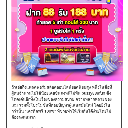
ถ้าเอ่ยถึงแพลตฟอร์มสล็อตออนไลน์ยอดนิยมสูง หนึ่งในชื่อที่
ผู้คนจำนวนไม่ใช้น้อยเคยชินคงหนีไม่พ้น pussy888fun ซึ่ง
โดดเด่นอีกทั้งในเรื่องของความสบาย ความหลากหลายของ
เกม รวมทั้งโปรโมชั่นที่ตอบปัญหาผู้เล่นสมัยใหม่ โดยยิ่งไป
กว่านั้น “เครดิตฟรี 100%” ที่ช่วยทำให้เริ่มต้นได้ง่ายโดยไม่
ต้องลงทุนมาก