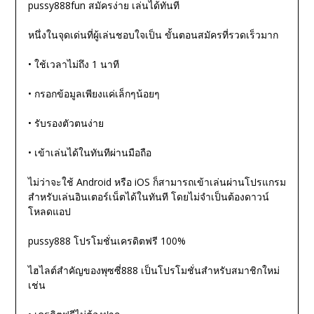
pussy888fun สมัครง่าย เล่นได้ทันที
หนึ่งในจุดเด่นที่ผู้เล่นชอบใจเป็น ขั้นตอนสมัครที่รวดเร็วมาก
• ใช้เวลาไม่ถึง 1 นาที
• กรอกข้อมูลเพียงแค่เล็กๆน้อยๆ
• รับรองตัวตนง่าย
• เข้าเล่นได้ในทันทีผ่านมือถือ
ไม่ว่าจะใช้ Android หรือ iOS ก็สามารถเข้าเล่นผ่านโปรแกรม
สำหรับเล่นอินเตอร์เน็ตได้ในทันที โดยไม่จำเป็นต้องดาวน์
โหลดแอป
pussy888 โปรโมชั่นเครดิตฟรี 100%
ไฮไลต์สำคัญของพุซซี่888 เป็นโปรโมชั่นสำหรับสมาชิกใหม่
เช่น