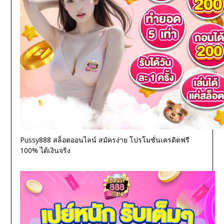
Pussy888 สล็อตออนไลน์ สมัครง่าย โปรโมชั่นเครดิตฟรี
100% ได้เงินจริง