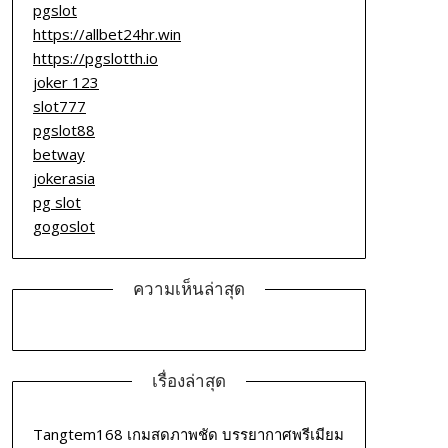
pgslot
https://allbet24hr.win
https://pgslotth.io
joker 123
slot777
pgslot88
betway
jokerasia
pg slot
gogoslot
ความเห็นล่าสุด
เรื่องล่าสุด
Tangtem168 เกมสดภาพชัด บรรยากาศพรีเมียม