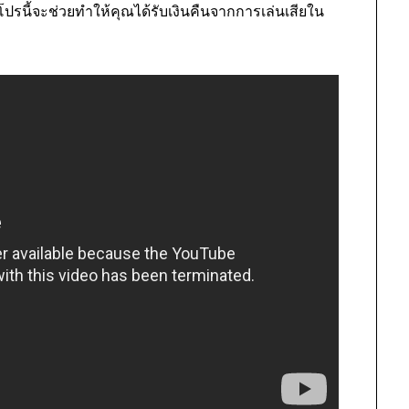
ปรนี้จะช่วยทำให้คุณได้รับเงินคืนจากการเล่นเสียใน