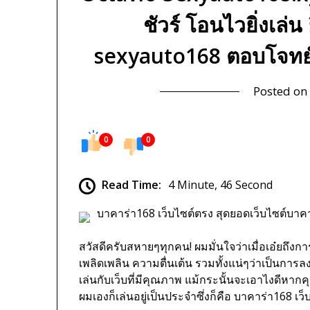
ชัวร์ โอนไวยิ่งเล่น 
sexyauto168 ตอบโจทย
Posted o
0
0
Read Time:
4 Minute, 46 Second
บาคาร่า168 เว็บไซต์ตรง สุดยอดเว็บไซต์บาค
สวัสดีครับสหายๆทุกคน! ผมมั่นใจว่าเมื่อเอ๋ยถึ
เพลิดเพลิน ความตื่นเต้น รวมทั้งแน่ๆว่าเป็นการล
เล่นกับเว็บที่มีคุณภาพ แม้กระนั้นจะเอาไงดีหาก
ผมเองก็เล่นอยู่เป็นประจำซึ่งก็คือ บาคาร่า168 เว็บ