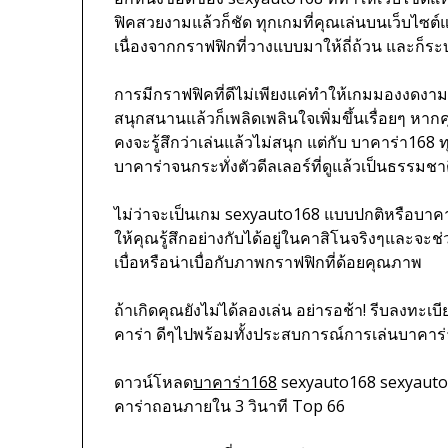
ฟิคสวยงามแล้วก็ชัด ทุกเกมที่คุณเล่นบนเว็บไซต์แห่
เนื่องจากกราฟฟิกที่วางแบบมาให้ถี่ถ้วน และก็ระบบ
การมีกราฟฟิคที่ดีไม่เพียงแค่ทำให้เกมมองงดงามแ
สนุกสนานแล้วก็เพลิดเพลินใจเพิ่มขึ้นเรื่อยๆ หาก
คงจะรู้สึกว่าเล่นแล้วไม่สนุก แต่กับ บาคาร่า16
บาคาร่าจนกระทั่งตัวดีลเลอร์ที่ดูแล้วเป็นธรรมช
ไม่ว่าจะเป็นเกม sexyauto168 แบบปกติหรือบาค
ให้คุณรู้สึกอย่างกับได้อยู่ในคาสิโนจริงๆและจะช่
เบื่อหรือน่าเบื่อกับภาพกราฟฟิกที่ด้อยคุณภาพ
ถ้าเกิดคุณยังไม่ได้ลองเล่น อย่ารอช้า! รีบลงทะ
คาร่า ดีๆไปพร้อมทั้งประสบการณ์การเล่นบาคาร่า
ดาวน์โหลด
บาคาร่า168
sexyauto168 sexyauto1
คาร่าถอนภายใน 3 วินาที Top 66