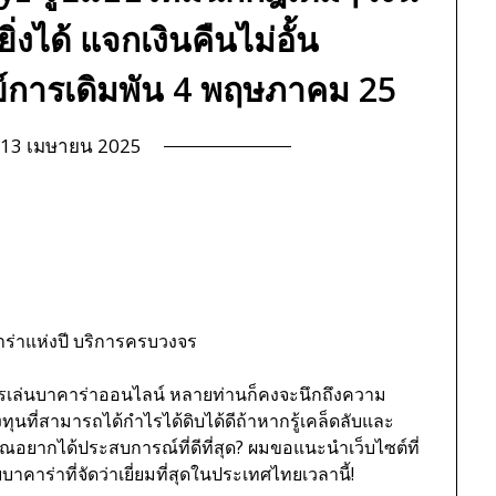
ยิ่งได้ แจกเงินคืนไม่อั้น
์การเดิมพัน 4 พฤษภาคม 25
n
13 เมษายน 2025
าร่าแห่งปี บริการครบวงจร
งการเล่นบาคาร่าออนไลน์ หลายท่านก็คงจะนึกถึงความ
งทุนที่สามารถได้กำไรได้ดิบได้ดีถ้าหากรู้เคล็ดลับและ
คุณอยากได้ประสบการณ์ที่ดีที่สุด? ผมขอแนะนำเว็บไซต์ที่
บาคาร่าที่จัดว่าเยี่ยมที่สุดในประเทศไทยเวลานี้!