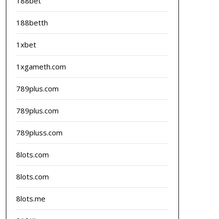
188bet
188betth
1xbet
1xgameth.com
789plus.com
789plus.com
789pluss.com
8lots.com
8lots.com
8lots.me