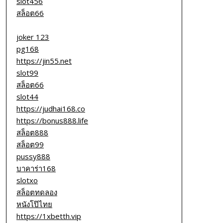
slot456
สล็อต66
joker 123
pg168
https://jin55.net
slot99
สล็อต66
slot44
https://judhai168.co
https://bonus888.life
สล็อต888
สล็อต99
pussy888
บาคาร่า168
slotxo
สล็อตทดลอง
หนังโป๊ไทย
https://1xbetth.vip