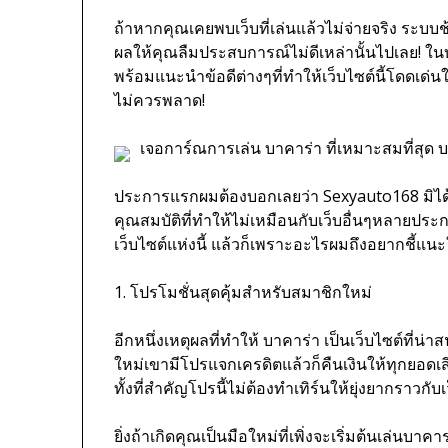
ถ้าหากคุณเคยพบเว็บที่เล่นแล้วไม่จ่ายจริง ระบบช้
ผลให้คุณลืมประสบการณ์ไม่ดีเหล่านั้นไปเลย! ในบท
พร้อมแนะนำข้อดีต่างๆที่ทำให้เว็บไซต์นี้โดดเด่
ไม่ควรพลาด!
เจอการ์ณการเล่น บาคาร่า ที่เหมาะสมที่สุด
ประการแรกผมต้องบอกเลยว่า Sexyauto168 มิได้เ
คุณสมบัติที่ทำให้ไม่เหมือนกับเว็บอื่นๆหลายประก
เว็บไซต์แห่งนี้ แล้วก็เพราะอะไรผมถึงอยากชี้แนะ
1. โปรโมชั่นสุดคุ้มสำหรับสมาชิกใหม่
อีกหนึ่งเหตุผลที่ทำให้ บาคาร่า เป็นเว็บไซต์ที่น
ใหม่เขามีโปรแจกเครดิตแล้วก็คืนเงินให้ทุกยอดเสีย ย
ทั้งที่สำคัญโปรนี้ไม่ต้องทำเทิร์นให้ยุ่งยากราวกับเ
ยิ่งถ้าเกิดคุณเป็นมือใหม่ที่เพิ่งจะเริ่มต้นเล่นบา