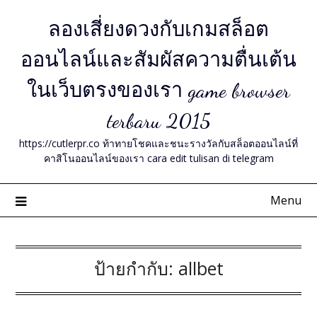
Skip
ลองเสี่ยงดวงกับเกมสล็อต
to
content
ออนไลน์และสัมผัสความตื่นเต้น
ในเว็บตรงของเรา game browser
terbaru 2015
https://cutlerpr.co ท้าทายโชคและชนะรางวัลกับสล็อตออนไลน์ที่
คาสิโนออนไลน์ของเรา cara edit tulisan di telegram
Menu
ป้ายกำกับ:
allbet