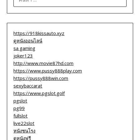
สำหรับ:
https://918kissauto.xyz
ดูหนังออนไลน์
sa gaming
joker123
http://www.movie87hd.com
https://www.pussy888play.com
https://pussy888win.com
sexybaccarat
https://www.pgslot.golf
pgslot
pg99
fullslot
live22slot
หนังชนโรง
ดูหนังฟรี