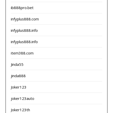
ib888pro.bet
infyplus888.com
infyplus888.info
infyplus888.info
item388.com
Jinda55
jinda888
Joker123
joker123auto
Joker123th