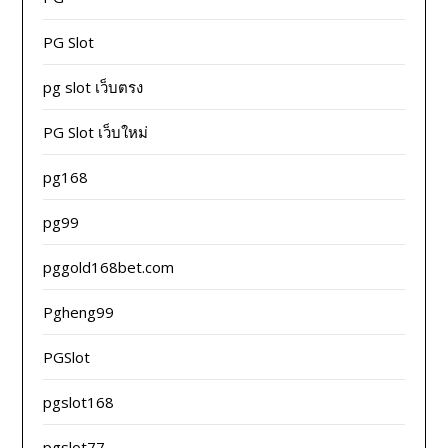
PG Slot
pg slot เว็บตรง
PG Slot เว็บใหม่
pg168
pg99
pggold168bet.com
Pgheng99
PGSlot
pgslot168
pgslot77