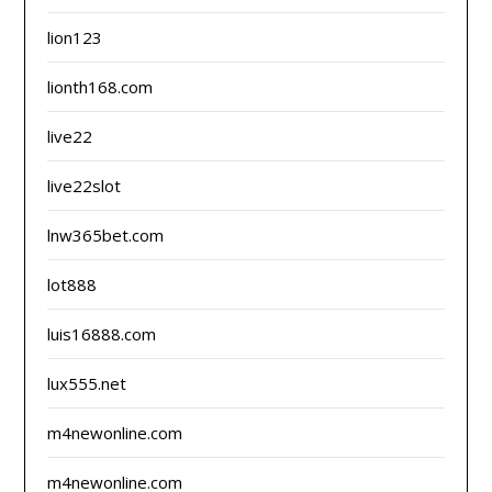
lion123
lionth168.com
live22
live22slot
lnw365bet.com
lot888
luis16888.com
lux555.net
m4newonline.com
m4newonline.com