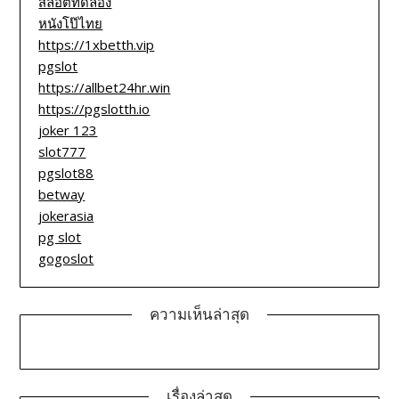
สล็อตทดลอง
หนังโป๊ไทย
https://1xbetth.vip
pgslot
https://allbet24hr.win
https://pgslotth.io
joker 123
slot777
pgslot88
betway
jokerasia
pg slot
gogoslot
ความเห็นล่าสุด
เรื่องล่าสุด