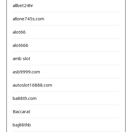
allbet24hr
allone745s.com
alot66
alot666
amb slot
asb9999.com
autoslot16888.com
ba88th.com
Baccarat
baj88thb