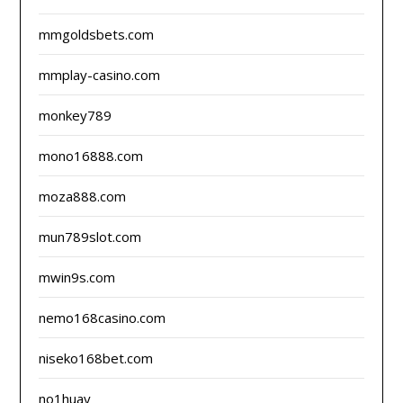
mmgoldsbets.com
mmplay-casino.com
monkey789
mono16888.com
moza888.com
mun789slot.com
mwin9s.com
nemo168casino.com
niseko168bet.com
no1huay