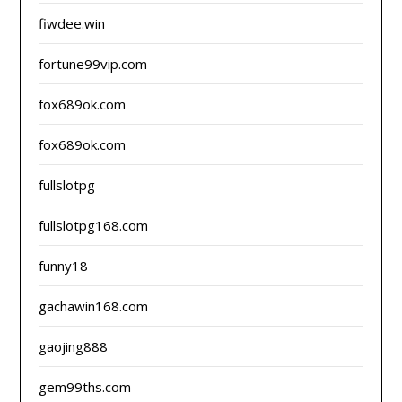
fiwdee.win
fortune99vip.com
fox689ok.com
fox689ok.com
fullslotpg
fullslotpg168.com
funny18
gachawin168.com
gaojing888
gem99ths.com