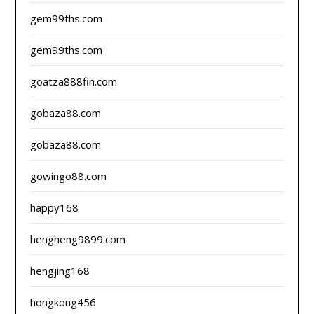
gem99ths.com
gem99ths.com
goatza888fin.com
gobaza88.com
gobaza88.com
gowingo88.com
happy168
hengheng9899.com
hengjing168
hongkong456