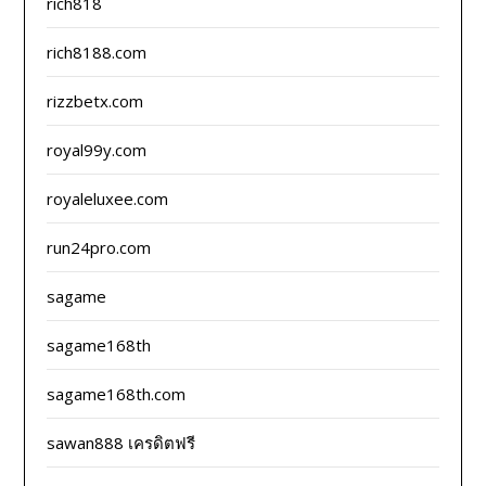
rich818
rich8188.com
rizzbetx.com
royal99y.com
royaleluxee.com
run24pro.com
sagame
sagame168th
sagame168th.com
sawan888 เครดิตฟรี