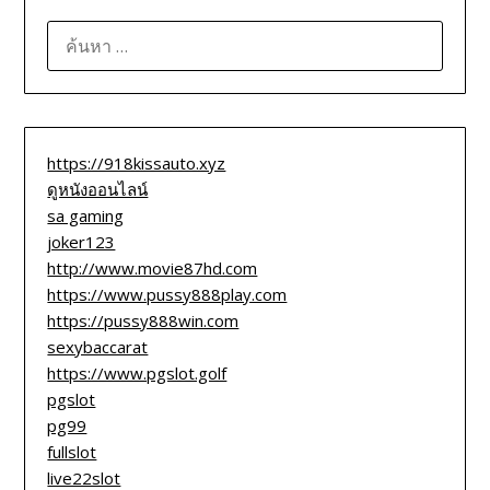
ค้นหา
สำหรับ:
https://918kissauto.xyz
ดูหนังออนไลน์
sa gaming
joker123
http://www.movie87hd.com
https://www.pussy888play.com
https://pussy888win.com
sexybaccarat
https://www.pgslot.golf
pgslot
pg99
fullslot
live22slot