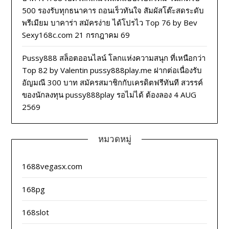
500 รองรับทุกธนาคาร ถอนเร็วทันใจ สัมผัสโต๊ะสดระดับ
พรีเมียม บาคาร่า สมัครง่าย ได้โปรไว Top 76 by Bev
Sexy168c.com 21 กรกฎาคม 69
Pussy888 สล็อตออนไลน์ โลกแห่งความสนุก ที่เหนือกว่า
Top 82 by Valentin pussy888play.me ฝากต่อเนื่องรับ
อัญมณี 300 บาท สมัครสมาชิกกับเครดิตฟรีทันที สวรรค์
ของนักลงทุน pussy888play รอไม่ได้ ต้องลอง 4 AUG
2569
หมวดหมู่
1688vegasx.com
168pg
168slot