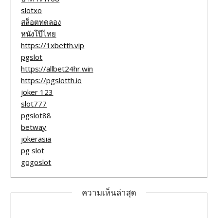
slotxo
สล็อตทดลอง
หนังโป๊ไทย
https://1xbetth.vip
pgslot
https://allbet24hr.win
https://pgslotth.io
joker 123
slot777
pgslot88
betway
jokerasia
pg slot
gogoslot
ความเห็นล่าสุด