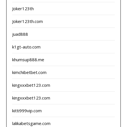
Joker123th
Joker123th.com
juad888
k1gt-auto.com
khumsup888.me
kimchibetbet.com
kingxxxbet123.com
kingxxxbet123.com
kitti999vip.com
lalikabetsgame.com