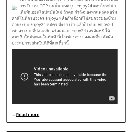
การรับรอง OTP แค่นั้น
บทสรุป: enjoy24 ตอบโจทย์นัก
เดิมพันออนไลน์สมัยใหม่
ถ้าคุณกำลังมองหาแพลตฟอร์ม
คาสิโนที่ครบวงจร enjoy24 คือตัวเลือกที่ไม่สมควรมองข้าม
ด้วยระบบ enjoy24 สมัคร ที่ง่าย เร็ว แล้วก็ระบบ enjoy24
เข้าสู่ระบบ ที่ปลอดภัย พร้อมมอบ enjoy24 เครดิตฟรี ให้
สมาชิกใหม่ทุกคนในทันที นี่เป็นช่องทางของคุณที่จะสัมผัส
ประสบการณ์พนันที่ดีที่สุดเดี๋ยวนี้
Read more
…