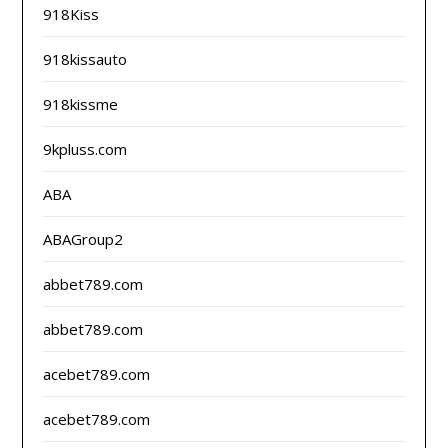
918Kiss
918kissauto
918kissme
9kpluss.com
ABA
ABAGroup2
abbet789.com
abbet789.com
acebet789.com
acebet789.com