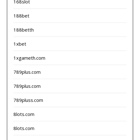
168slot
188bet
188betth
1xbet
1xgameth.com
789plus.com
789plus.com
789pluss.com
8lots.com
8lots.com