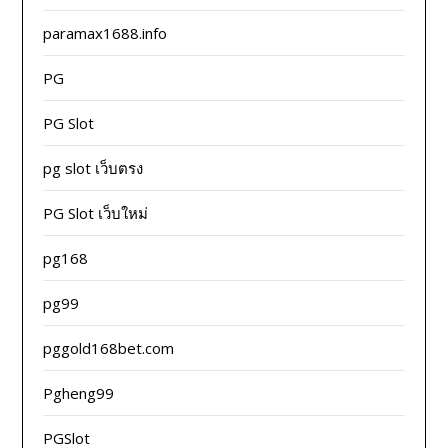
paramax1688.info
PG
PG Slot
pg slot เว็บตรง
PG Slot เว็บใหม่
pg168
pg99
pggold168bet.com
Pgheng99
PGSlot