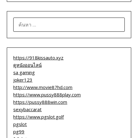
ค้นหา
สำหรับ:
https://918kissauto.xyz
ดูหนังออนไลน์
sa gaming
joker123
http://www.movie87hd.com
https://www.pussy888play.com
https://pussy888win.com
sexybaccarat
https://www.pgslot.golf
pgslot
pg99