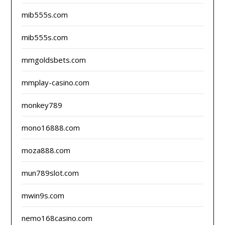
mib555s.com
mib555s.com
mmgoldsbets.com
mmplay-casino.com
monkey789
mono16888.com
moza888.com
mun789slot.com
mwin9s.com
nemo168casino.com