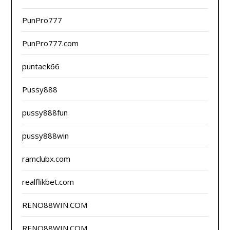
PunPro777
PunPro777.com
puntaek66
Pussy888
pussy888fun
pussy888win
ramclubx.com
realflikbet.com
RENO88WIN.COM
RENO88WIN.COM