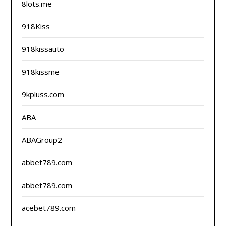
8lots.me
918Kiss
918kissauto
918kissme
9kpluss.com
ABA
ABAGroup2
abbet789.com
abbet789.com
acebet789.com