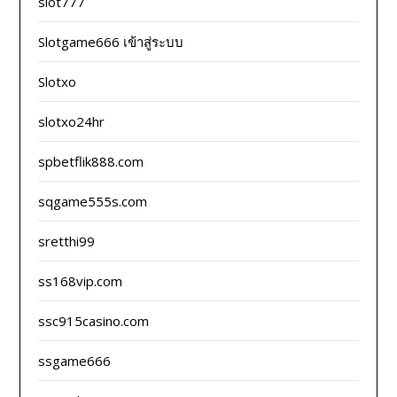
slot777
Slotgame666 เข้าสู่ระบบ
Slotxo
slotxo24hr
spbetflik888.com
sqgame555s.com
sretthi99
ss168vip.com
ssc915casino.com
ssgame666