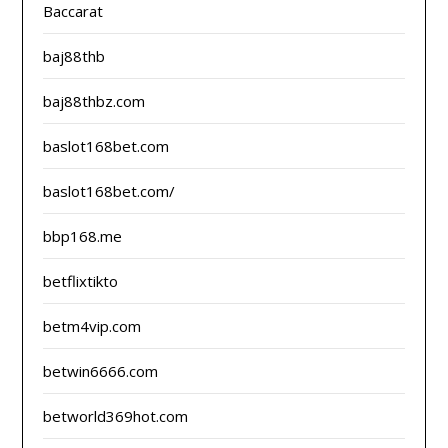
Baccarat
baj88thb
baj88thbz.com
baslot168bet.com
baslot168bet.com/
bbp168.me
betflixtikto
betm4vip.com
betwin6666.com
betworld369hot.com