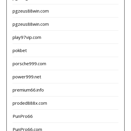
pgzeus88win.com
pgzeus88win.com
play97vip.com
pokbet
porsche999.com
power999.net
premium66.info
proded888x.com
PunPro66
PunPro66.com