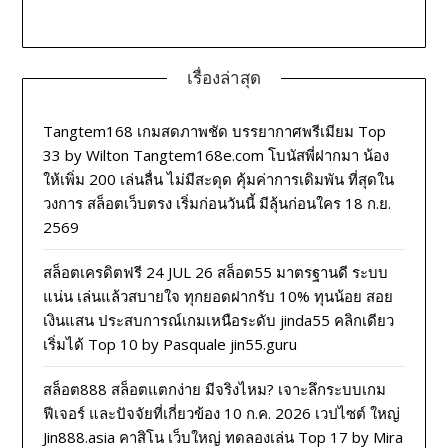
เรื่องล่าสุด
Tangtem168 เกมสดภาพชัด บรรยากาศพรีเมียม Top
33 by Wilton Tangtem168e.com โบนัสพี่ฝากมา น้อง
ให้เพิ่ม 200 เล่นลื่น ไม่มีสะดุด คุ้มค่าการเดิมพัน ที่สุดใน
วงการ สล็อตเว็บตรง เริ่มก่อนวันนี้ มีลุ้นก่อนใคร 18 ก.ย.
2569
สล็อตเครดิตฟรี 24 JUL 26 สล็อต55 มาตรฐานดี ระบบ
แน่น เล่นแล้วสบายใจ ทุกยอดฝากรับ 10% ทุนน้อย สอย
เงินแสน ประสบการณ์เกมเหนือระดับ jinda55 คลิกเดียว
เริ่มได้ Top 10 by Pasquale jin55.guru
สล็อต888 สล็อตแตกง่าย มีจริงไหม? เจาะลึกระบบเกม
ฟีเจอร์ และปัจจัยที่เกี่ยวข้อง 10 ก.ค. 2026 เวปไซต์ ใหญ่
Jin888.asia คาสิโน เว็บใหญ่ ทดลองเล่น Top 17 by Mira