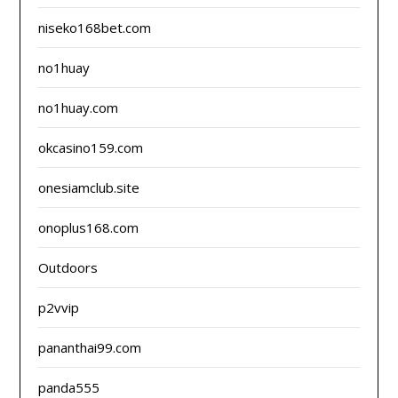
niseko168bet.com
no1huay
no1huay.com
okcasino159.com
onesiamclub.site
onoplus168.com
Outdoors
p2vvip
pananthai99.com
panda555