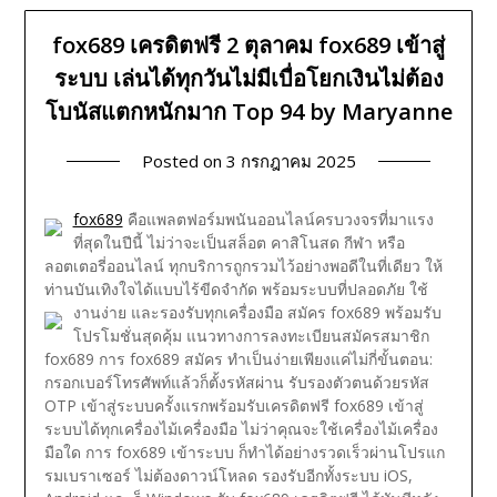
fox689 เครดิตฟรี 2 ตุลาคม fox689 เข้าสู่
ระบบ เล่นได้ทุกวันไม่มีเบื่อโยกเงินไม่ต้อง
โบนัสแตกหนักมาก Top 94 by Maryanne
Posted on
3 กรกฎาคม 2025
fox689
คือแพลตฟอร์มพนันออนไลน์ครบวงจรที่มาแรง
ที่สุดในปีนี้ ไม่ว่าจะเป็นสล็อต คาสิโนสด กีฬา หรือ
ลอตเตอรี่ออนไลน์ ทุกบริการถูกรวมไว้อย่างพอดีในที่เดียว ให้
ท่านบันเทิงใจได้แบบไร้ขีดจำกัด พร้อมระบบที่ปลอดภัย ใช้
งานง่าย และรองรับทุกเครื่องมือ
สมัคร fox689 พร้อมรับ
โปรโมชั่นสุดคุ้ม
แนวทางการลงทะเบียนสมัครสมาชิก
fox689
การ fox689 สมัคร ทำเป็นง่ายเพียงแค่ไม่กี่ขั้นตอน:
กรอกเบอร์โทรศัพท์แล้วก็ตั้งรหัสผ่าน
รับรองตัวตนด้วยรหัส
OTP
เข้าสู่ระบบครั้งแรกพร้อมรับเครดิตฟรี
fox689 เข้าสู่
ระบบได้ทุกเครื่องไม้เครื่องมือ
ไม่ว่าคุณจะใช้เครื่องไม้เครื่อง
มือใด การ fox689 เข้าระบบ ก็ทำได้อย่างรวดเร็วผ่านโปรแก
รมเบราเซอร์ ไม่ต้องดาวน์โหลด รองรับอีกทั้งระบบ iOS,