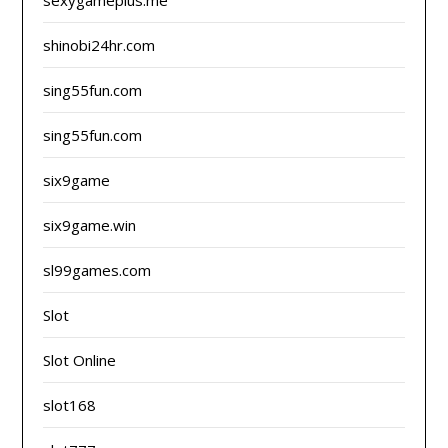
shinobi24hr.com
sing55fun.com
sing55fun.com
six9game
six9game.win
sl99games.com
Slot
Slot Online
slot168