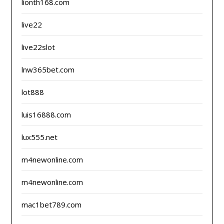
lionth168.com
live22
live22slot
lnw365bet.com
lot888
luis16888.com
lux555.net
m4newonline.com
m4newonline.com
mac1bet789.com