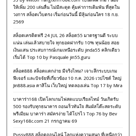
ให้เพิ่ม 200 เล่นลื่น ไม่มีสะดุด คุ้มค่าการเดิมพัน ที่สุดใน
วงการ สล็อตเว็บตรง เริ่มก่อนวันนี้ มีลุ้นก่อนใคร 18 ก.ย.
2569
สล็อตเครดิตฟรี 24 JUL 26 สล็อต55 มาตรฐานดี ระบบ
แน่น เล่นแล้วสบายใจ ทุกยอดฝากรับ 10% ทุนน้อย สอย
เงินแสน ประสบการณ์เกมเหนือระดับ jinda55 คลิกเดียว
เริ่มได้ Top 10 by Pasquale jin55.guru
สล็อต888 สล็อตแตกง่าย มีจริงไหม? เจาะลึกระบบเกม
ฟีเจอร์ และปัจจัยที่เกี่ยวข้อง 10 ก.ค. 2026 เวปไซต์ ใหญ่
Jin888.asia คาสิโน เว็บใหญ่ ทดลองเล่น Top 17 by Mira
บาคาร่า168 เปิดโลกเกมไพ่สดแบบเรียลไทม์ วันเกิดรับ
500 รองรับทุกธนาคาร ถอนเร็วทันใจ สัมผัสโต๊ะสดระดับ
พรีเมียม บาคาร่า สมัครง่าย ได้โปรไว Top 76 by Bev
Sexy168c.com 21 กรกฎาคม 69
Pussy888 สล็อตออนไลน์ โลกแห่งความสนุก ที่เหนือกว่า