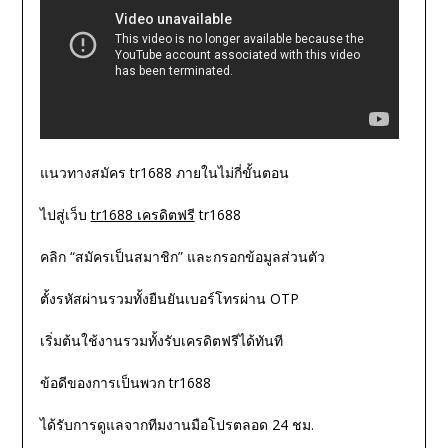
แนวทางสมัคร tr1688 ภายในไม่กี่ขั้นตอน
ไปสู่เว็บ
tr1688 เครดิตฟรี
tr1688
คลิก “สมัครเป็นสมาชิก” และกรอกข้อมูลส่วนตัว
ตั้งรหัสผ่านรวมทั้งยืนยันเบอร์โทรผ่าน OTP
เริ่มต้นใช้งานรวมทั้งรับเครดิตฟรีได้ทันที
ข้อดีของการเป็นพวก tr1688
ได้รับการดูแลจากทีมงานมือโปรตลอด 24 ชม.