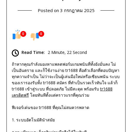
Posted on
3 กรกฎาคม 2025
0
0
Read Time:
2 Minute, 22 Second
ถ้าหากคุณกำลังมองหาแพลตฟอร์มเกมพนันที่ทั้งยังมั่นคง ไม่
เป็นอันตราย และก็ใช้งานง่าย tr1688 คือตัวเลือกที่ตอบปัญหา
ทุกความจำเป็น ไม่ว่าจะเป็นผู้เล่นมือใหม่หรือเซียนพนัน ระบบ
ของเรารองรับทั้ง tr1688 สมัคร ที่ทำเป็นรวดเร็วทันใจ แล้วก็
tr1688 เข้าสู่ระบบ ที่ปลอดภัย ไม่มีสะดุด พร้อมรับ
tr1688
เครดิตฟรี
โดยทันทีตั้งแต่คราวแรกที่คุณร่วม
ฟีเจอร์เด่นของ tr1688 ที่คุณไม่สมควรพลาด
1. ระบบอัตโนมัตินำสมัย