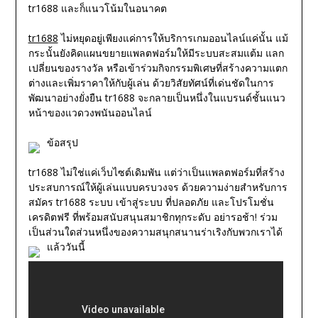
tr1688 และก็แนวโน้มในอนาคต
tr1688
ไม่หยุดอยู่เพียงแค่การให้บริการเกมออนไลน์แค่นั้น แม้
กระนั้นยังคิดแผนขยายแพลตฟอร์มให้มีระบบสะสมแต้ม แลก
เปลี่ยนของรางวัล หรือเข้าร่วมกิจกรรมพิเศษที่สร้างความแตก
ต่างและเพิ่มราคาให้กับผู้เล่น ด้วยวิสัยทัศน์ที่เด่นชัดในการ
พัฒนาอย่างยั่งยืน tr1688 จะกลายเป็นหนึ่งในแบรนด์ชั้นแนว
หน้าของแวดวงพนันออนไลน์
ข้อสรุป
tr1688 ไม่ใช่แค่เว็บไซต์เดิมพัน แต่ว่าเป็นแพลตฟอร์มที่สร้าง
ประสบการณ์ให้ผู้เล่นแบบครบวงจร ด้วยความง่ายสำหรับการ
สมัคร tr1688 ระบบ เข้าสู่ระบบ ที่ปลอดภัย และโปรโมชั่น
เครดิตฟรี ที่พร้อมสนับสนุนสมาชิกทุกระดับ อย่ารอช้า! ร่วม
เป็นส่วนใดส่วนหนึ่งของความสนุกสนานร่าเริงกับพวกเราได้
แล้ววันนี้