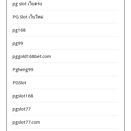
pg slot เว็บตรง
PG Slot เว็บใหม่
pg168
pg99
pggold168bet.com
Pgheng99
PGSlot
pgslot168
pgslot77
pgslot77.com