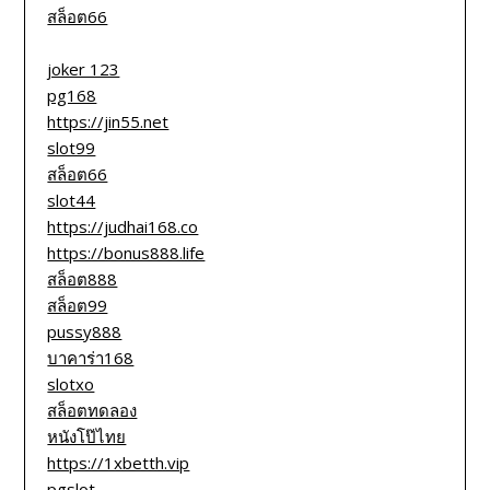
สล็อต66
joker 123
pg168
https://jin55.net
slot99
สล็อต66
slot44
https://judhai168.co
https://bonus888.life
สล็อต888
สล็อต99
pussy888
บาคาร่า168
slotxo
สล็อตทดลอง
หนังโป๊ไทย
https://1xbetth.vip
pgslot