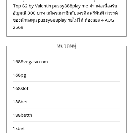
Top 82 by Valentin pussy888play.me ฝากต่อเนื่องรับ
อัญมณี 300 บาท สมัครสมาชิกกับเครดิตฟรีทันที สวรรค์
ของนักลงทุน pussy888play รอไม่ได้ ต้องลอง 4 AUG
2569
หมวดหมู่
1688vegasx.com
168pg
168slot
188bet
188betth
1xbet