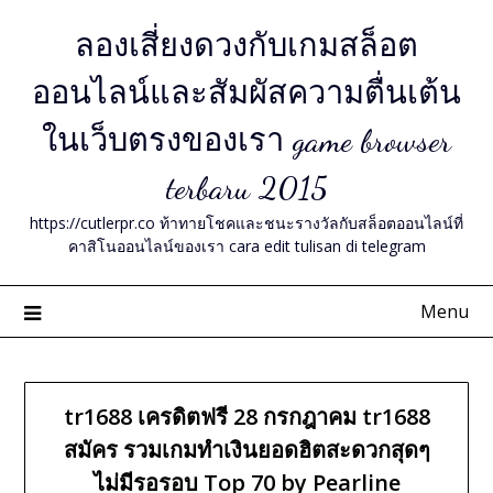
Skip
ลองเสี่ยงดวงกับเกมสล็อต
to
content
ออนไลน์และสัมผัสความตื่นเต้น
ในเว็บตรงของเรา game browser
terbaru 2015
https://cutlerpr.co ท้าทายโชคและชนะรางวัลกับสล็อตออนไลน์ที่
คาสิโนออนไลน์ของเรา cara edit tulisan di telegram
Menu
tr1688 เครดิตฟรี 28 กรกฎาคม tr1688
สมัคร รวมเกมทำเงินยอดฮิตสะดวกสุดๆ
ไม่มีรอรอบ Top 70 by Pearline