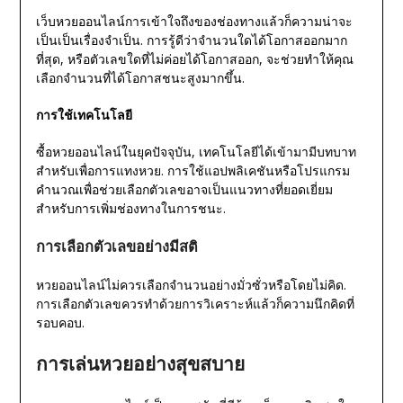
เว็บหวยออนไลน์การเข้าใจถึงของช่องทางแล้วก็ความน่าจะ
เป็นเป็นเรื่องจำเป็น. การรู้ดีว่าจำนวนใดได้โอกาสออกมาก
ที่สุด, หรือตัวเลขใดที่ไม่ค่อยได้โอกาสออก, จะช่วยทำให้คุณ
เลือกจำนวนที่ได้โอกาสชนะสูงมากขึ้น.
การใช้เทคโนโลยี
ซื้อหวยออนไลน์ในยุคปัจจุบัน, เทคโนโลยีได้เข้ามามีบทบาท
สำหรับเพื่อการแทงหวย. การใช้แอปพลิเคชันหรือโปรแกรม
คำนวณเพื่อช่วยเลือกตัวเลขอาจเป็นแนวทางที่ยอดเยี่ยม
สำหรับการเพิ่มช่องทางในการชนะ.
การเลือกตัวเลขอย่างมีสติ
หวยออนไลน์ไม่ควรเลือกจำนวนอย่างมั่วซั่วหรือโดยไม่คิด.
การเลือกตัวเลขควรทำด้วยการวิเคราะห์แล้วก็ความนึกคิดที่
รอบคอบ.
การเล่นหวยอย่างสุขสบาย