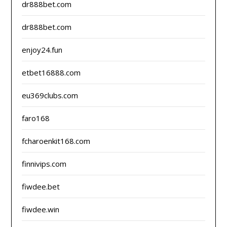
dr888bet.com
dr888bet.com
enjoy24.fun
etbet16888.com
eu369clubs.com
faro168
fcharoenkit168.com
finnivips.com
fiwdee.bet
fiwdee.win