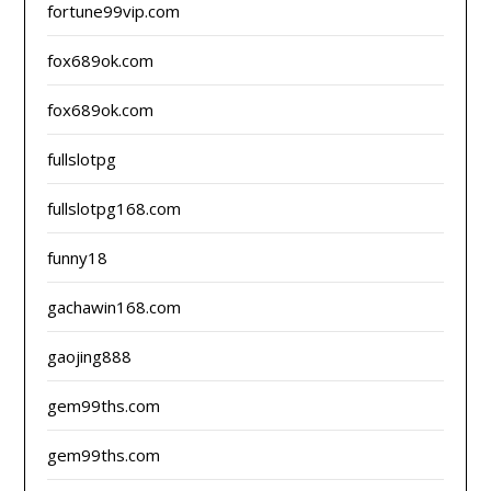
fortune99vip.com
fox689ok.com
fox689ok.com
fullslotpg
fullslotpg168.com
funny18
gachawin168.com
gaojing888
gem99ths.com
gem99ths.com