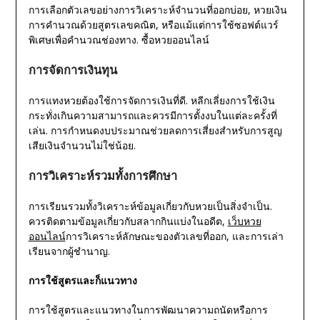
การเลือกตัวเลขอย่างการวิเคราะห์จำนวนที่ออกบ่อย, หวยเงิน
การคำนวณด้วยสูตรเลขคณิต, หรือแม้แต่การใช้ซอฟต์แวร์
พิเศษเพื่อคำนวณช่องทาง. ซื้อหวยออนไลน์
การจัดการเงินทุน
การแทงหวยต้องใช้การจัดการเงินที่ดี. หลีกเลี่ยงการใช้เงิน
กระทั่งเกินความสามารถและควรมีการตั้งงบในแต่ละครั้งที่
เล่น. การกำหนดงบประมาณช่วยลดการเสี่ยงสำหรับการสูญ
เสียเงินจำนวนไม่ใช่น้อย.
การวิเคราะห์รวมทั้งการศึกษา
การเรียนรวมทั้งวิเคราะห์ข้อมูลเกี่ยวกับหวยเป็นสิ่งจำเป็น.
ควรติดตามข้อมูลเกี่ยวกับสลากกินแบ่งในอดีต,
เว็บหวย
ออนไลน์
การวิเคราะห์ลักษณะของตัวเลขที่ออก, และการเล่า
เรียนจากผู้ชำนาญ.
การใช้สูตรและก็แนวทาง
การใช้สูตรและแนวทางในการพัฒนาความถนัดหรือการ