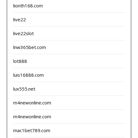
lionth168.com
live22
live22slot
lnw365bet.com
lot888
luis16888.com
lux555.net
m4newonline.com
m4newonline.com
mac1bet789.com