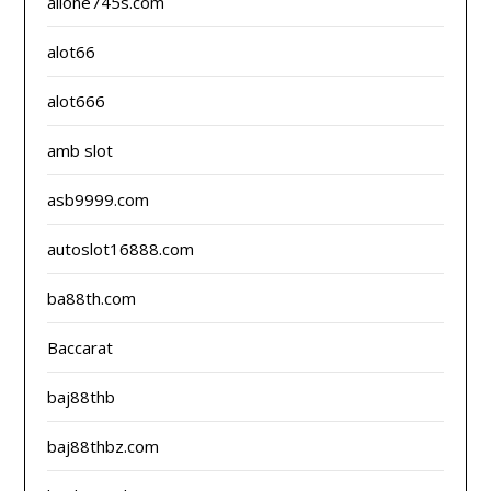
allone745s.com
alot66
alot666
amb slot
asb9999.com
autoslot16888.com
ba88th.com
Baccarat
baj88thb
baj88thbz.com