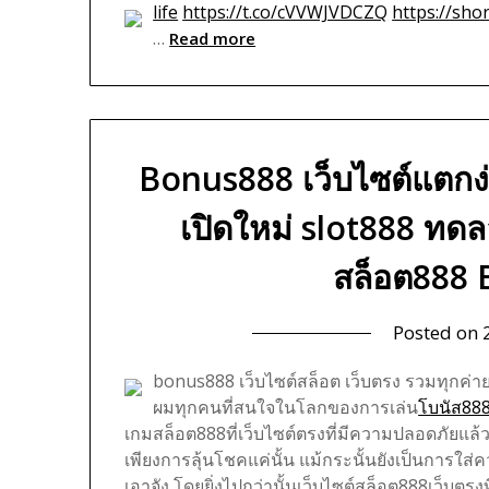
life
https://t.co/cVVWJVDCZQ
https://sho
…
Read more
Bonus888 เว็บไซต์แตกง
เปิดใหม่ slot888 ทด
สล็อต888 
Posted on
bonus888 เว็บไซต์สล็อต เว็บตรง รวมทุกค่ายใ
ผมทุกคนที่สนใจในโลกของการเล่น
โบนัส88
เกมสล็อต888ที่เว็บไซต์ตรงที่มีความปลอดภัยแล้วก
เพียงการลุ้นโชคแค่นั้น แม้กระนั้นยังเป็นการใส่ค
เอาจัง โดยยิ่งไปกว่านั้นเว็บไซต์สล็อต888เว็บตรงท