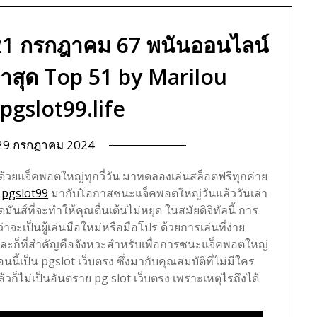
 21 กรกฎาคม 67 พนันออนไลน์
ล่าสุด Top 51 by Marilou
pgslot99.life
29 กรกฎาคม 2024
ด้วยแจ็คพอตใหญ่ทุกวี่วัน มาทดลองเล่นสล็อตฟรีทุกค่าย
่
pgslot99
มากับโอกาสชนะแจ็คพอตใหญ่วันแล้ววันเล่า
มันส์ที่จะทำให้คุณตื่นเต้นไม่หยุด ในสมัยดิจิทัลนี้ การ
จะเป็นผู้เล่นมือใหม่หรือมือโปร ด้วยการเล่นที่ง่าย
และก็ที่สำคัญคือจังหวะสำหรับเพื่อการชนะแจ็คพอตใหญ่
ี้เป็น pgslot เว็บตรง ซึ่งมากับคุณสมบัติที่ไม่มีใคร
แล้วก็ไม่เป็นอันตราย pg slot เว็บตรง เพราะเหตุไรถึงได้