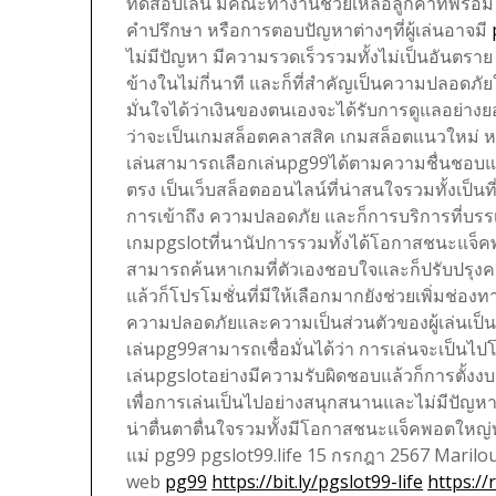
ทดสอบเล่น มีคณะทำงานช่วยเหลือลูกค้าที่พร้อมใ
คำปรึกษา หรือการตอบปัญหาต่างๆที่ผู้เล่นอาจมี
ไม่มีปัญหา มีความรวดเร็วรวมทั้งไม่เป็นอันตรา
ข้างในไม่กี่นาที และก็ที่สำคัญเป็นความปลอดภ
มั่นใจได้ว่าเงินของตนเองจะได้รับการดูแลอย่างยอ
ว่าจะเป็นเกมสล็อตคลาสสิค เกมสล็อตแนวใหม่ หรือเ
เล่นสามารถเลือกเล่นpg99ได้ตามความชื่นชอบแล
ตรง เป็นเว็บสล็อตออนไลน์ที่น่าสนใจรวมทั้งเป็
การเข้าถึง ความปลอดภัย และก็การบริการที่บรรเ
เกมpgslotที่นานัปการรวมทั้งได้โอกาสชนะแจ็คพ
สามารถค้นหาเกมที่ตัวเองชอบใจและก็ปรับปรุงคว
แล้วก็โปรโมชั่นที่มีให้เลือกมากยังช่วยเพิ่มช่
ความปลอดภัยและความเป็นส่วนตัวของผู้เล่นเป็นสิ่ง
เล่นpg99สามารถเชื่อมั่นได้ว่า การเล่นจะเป็น
เล่นpgslotอย่างมีความรับผิดชอบแล้วก็การตั้งงบสำห
เพื่อการเล่นเป็นไปอย่างสนุกสนานและไม่มีปัญ
น่าตื่นตาตื่นใจรวมทั้งมีโอกาสชนะแจ็คพอตใหญ่
แม่ pg99 pgslot99.life 15 กรกฎา 2567 Marilo
web
pg99
https://bit.ly/pgslot99-life
https://