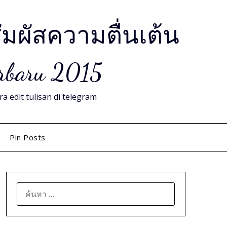
มผัสความตื่นเต้น
rbaru 2015
 edit tulisan di telegram
Pin Posts
ค้นหา
สำหรับ: