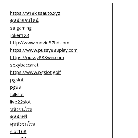
https://918kissauto.xyz
ดูหนังออนไลน์
sa gaming
joker123
http://www.movie87hd.com
https://www.pussy888play.com
https://pussy888win.com
sexybaccarat
https://www.pgslot.golf
pgslot
pg99
fullslot
live22slot
หนังชนโรง
ดูหนังฟรี
ดูหนังชนโรง
slot168