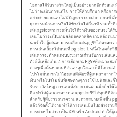
โอกาสได้รับรางวัลใหญ่เป็นอย่างมากอีกด้วยนะ
ไม่ว่าจะเป็นการแก้ไข การให้คำปรึกษา หรือการต
อย่างง่ายดายและไม่มีปัญหา ระบบฝาก-ถอนที่ มี
ธุรกรรมด้านการเงินได้ข้างในไม่กี่นาที รวมทั้ง
เล่นpgslotสามารถมั่นใจได้ว่าเงินของตนจะได้รับ
เล่น ไม่ว่าจะเป็นเกมสล็อตคลาสสิค เกมสล็อตแนว
น่าเร้าใจ ผู้เล่นสามารถเลือกเล่นpg99ได้ตามควา
การเล่นสล็อตให้ชนะที่ pg slot
1. หนึ่งในเคล็ดวิ
เล่นควรจะกำหนดงบประมาณสำหรับการเล่นและไม
ตังค์ที่เหลือเกิน
2. การเลือกเกมPg99ที่เหมาะสมเป็
ต่างๆเพื่อค้นหาเกมที่ตัวเองถูกใจและก็มีโอกาสส
โปรโมชั่นมากไม่น้อยเลยทีเดียวที่ผู้เล่นสามารถใ
เงิน หรือโปรโมชั่นพิเศษต่างๆการใช้โบนัสและก็
รับรางวัลใหญ่
การเล่นที่สบาย เล่นผ่านมือถือได้ไ
ถือ ทำให้ผู้เล่นสามารถเล่นpgslot99ได้ทุกที่ที่
สำหรับผู้ที่ปรารถนาความสะดวกสบายเพิ่มขึ้น p
แล้วก็จัดตั้งได้ง่าย ทำให้การเล่นเป็นไปอย่างรา
การต่างๆไม่ว่าจะเป็น iOS หรือ Android ทำให้ผ