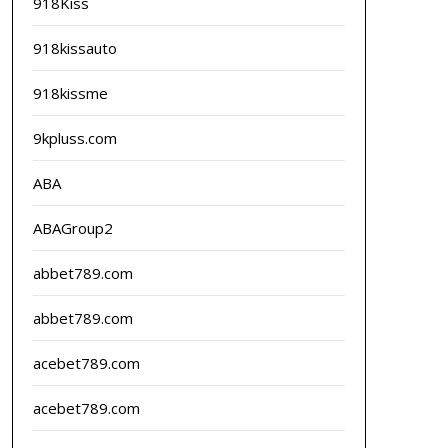
918Kiss
918kissauto
918kissme
9kpluss.com
ABA
ABAGroup2
abbet789.com
abbet789.com
acebet789.com
acebet789.com