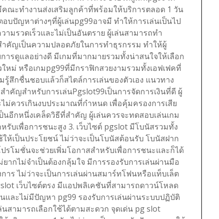
มีคณะทำงานส่งเสริมลูกค้าที่พร้อมให้บริการตลอด 1 วัน
อบปัญหาต่างๆที่ผู้เล่นpg99อาจมี ทำให้การเล่นเป็นไป
ความรวดเร็วและไม่เป็นอันตราย ผู้เล่นสามารถทำ
ที่สำคัญเป็นความปลอดภัยในการทำธุรกรรม ทำให้ผู้
การดูแลอย่างดี มีเกมที่มากมายรวมทั้งน่าสนใจให้เลือก
ใหม่ หรือเกมpg99ที่มีกราฟิกสวยงามรวมทั้งเอฟเฟคที่
มรู้สึกชื่นชอบแล้วก็สไตล์การเล่นของตัวเอง
แนวทาง
ธีสำคัญสำหรับการเล่นPgslot99เป็นการจัดการเงินที่ดี ผู้
่ควรเกินงบประมาณที่กำหนด เพื่อคุ้มครองการเสีย
นอีกหนึ่งเคล็ดวิธีที่สำคัญ ผู้เล่นควรจะทดสอบเล่นเกม
ำหรับเพื่อการชนะสูง
3. เว็บไซต์ pgslot มีโบนัสรวมทั้ง
ช้ให้เป็นประโยชน์ ไม่ว่าจะเป็นโบนัสต้อนรับ โบนัสฝาก
โปรโมชั่นจะช่วยเพิ่มโอกาสสำหรับเพื่อการชนะและก็ได้
ม่ยากไม่จำเป็นต้องกลุ้มใจ
มีการรองรับการเล่นผ่านมือ
ต้องการ ไม่ว่าจะเป็นการเล่นผ่านสมาร์ทโฟนหรือแท็บเล็ต
gslot เว็บไซต์ตรง มีแอปพลิเคชันที่สามารถดาวน์โหลด
บรื่นและไม่มีปัญหา pg99 รองรับการเล่นผ่านระบบปฏิบัติ
ู้เล่นสามารถเลือกใช้ได้ตามสะดวก
จุดเด่น
pg slot