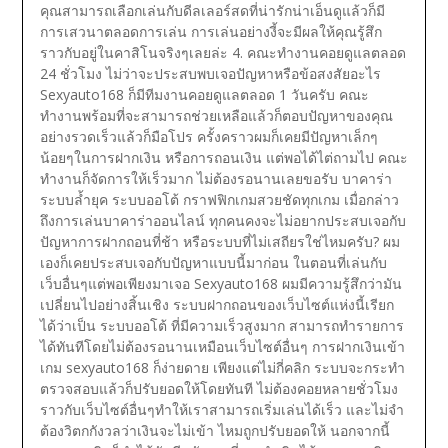
คุณสามารถเลือกเล่นกับดีลเลอร์สดที่น่ารักน่าเอ็นดูแล้วก็มี
การเสวนาตลอดการเล่น การเล่นอย่างงี้จะมีผลให้คุณรู้สึก
ราวกับอยู่ในคาสิโนจริงๆเลยล่ะ
4. คณะทำงานคอยดูแลตลอด
24 ชั่วโมง
ไม่ว่าจะประสบพบเจอปัญหาหรือข้อสงสัยอะไร
Sexyauto168 ก็มีทีมงานคอยดูแลตลอด 1 วันครับ คณะ
ทำงานพร้อมที่จะสามารถช่วยเหลือแล้วก็ตอบปัญหาของคุณ
อย่างรวดเร็วแล้วก็มือโปร ครั้งคราวผมก็เคยมีปัญหาเล็กๆ
น้อยๆในการฝากเงิน หรือการถอนเงิน แต่พอได้ไต่ถามไป คณะ
ทำงานก็จัดการให้เร็วมาก ไม่ต้องรอนานเลยขอรับ
บาคาร่า
ระบบล้ำยุค ระบบออโต้ กราฟฟิกเกมสวยชัดทุกเกม
เมื่อกล่าว
ถึงการเล่นบาคาร่าออนไลน์ ทุกคนคงจะไม่อยากประสบเจอกับ
ปัญหาการฝากถอนที่ช้า หรือระบบที่ไม่เสถียรใช่ไหมครับ? ผม
เองก็เคยประสบเจอกับปัญหาแบบนี้มาก่อน ในตอนที่เล่นกับ
เว็บอื่นๆแต่พอเพียงมาเจอ Sexyauto168 ผมมีความรู้สึกว่ามัน
เปลี่ยนไปอย่างสิ้นเชิง ระบบฝากถอนของเว็บไซต์แห่งนี้เรียก
ได้ว่าเป็น ระบบออโต้ ที่มีความเร็วสูงมาก สามารถทำรายการ
ได้ทันทีโดยไม่ต้องรอนานเหมือนเว็บไซต์อื่นๆ
การฝากเงินเข้า
เกม sexyauto168 ก็ง่ายดาย เพียงแต่ไม่กี่คลิก ระบบจะกระทำ
ตรวจสอบแล้วก็ปรับยอดให้โดยทันที ไม่ต้องคอยหลายชั่วโมง
ราวกับเว็บไซต์อื่นๆทำให้เราสามารถเริ่มเล่นได้เร็ว และไม่จำ
ต้องวิตกกังวลว่าเงินจะไม่เข้า ไหมถูกปรับยอดให้ นอกจากนี้