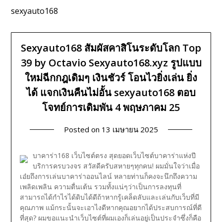
sexyauto168
Sexyauto168 สัมผัสคาสิโนระดับโลก Top
39 by Octavio Sexyauto168.xyz รูปแบบ
ใหม่ฉีกกฎเดิมๆ เงินชัวร์ โอนไวยิ่งเล่น ยิ่ง
ได้ แจกเงินคืนไม่อั้น sexyauto168 ตอบ
โจทย์การเดิมพัน 4 พฤษภาคม 25
Posted on
13 เมษายน 2025
บาคาร่า168 เว็บไซต์ตรง สุดยอดเว็บไซต์บาคาร่าแห่งปี
บริการครบวงจร
สวัสดีครับสหายๆทุกคน! ผมมั่นใจว่าเมื่อ
เอ๋ยถึงการเล่นบาคาร่าออนไลน์ หลายท่านก็คงจะนึกถึงความ
เพลิดเพลิน ความตื่นเต้น รวมทั้งแน่ๆว่าเป็นการลงทุนที่
สามารถได้กำไรได้ดิบได้ดีถ้าหากรู้เคล็ดลับและเล่นกับเว็บที่มี
คุณภาพ แม้กระนั้นจะเอาไงดีหากคุณอยากได้ประสบการณ์ที่ดี
ที่สุด? ผมขอแนะนำเว็บไซต์ที่ผมเองก็เล่นอยู่เป็นประจำซึ่งก็คือ