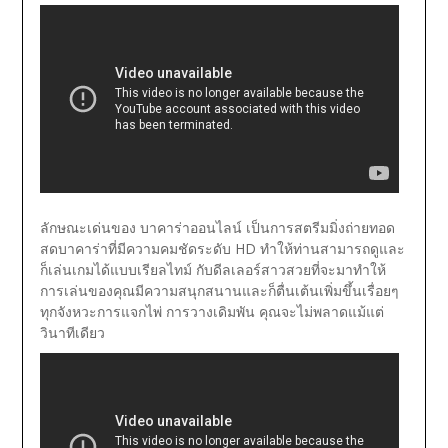
ลักษณะเด่นของ บาคาร่าออนไลน์ เป็นการสตรีมมิ่งถ่ายทอด
สดบาคาร่าที่มีความคมชัดระดับ HD ทำให้ท่านสามารถดูและ
ก็เล่นเกมได้แบบเรียลไทม์ กับดีลเลอร์สาวสวยที่จะมาทำให้
การเล่นของคุณมีความสนุกสนานและก็ตื่นเต้นเพิ่มขึ้นเรื่อยๆ
ทุกจังหวะการแจกไพ่ การวางเดิมพัน คุณจะไม่พลาดแม้แต่
วินาทีเดียว