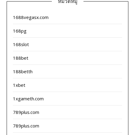
หมวดหมู่
1688vegasx.com
168pg
168slot
188bet
188betth
1xbet
1xgameth.com
789plus.com
789plus.com