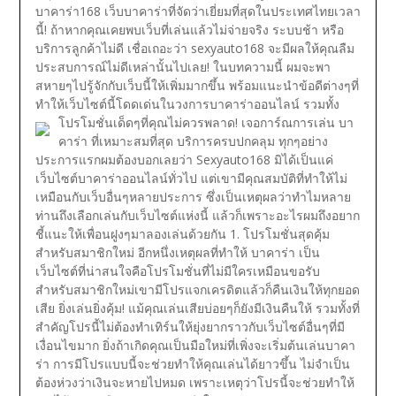
บาคาร่า168 เว็บบาคาร่าที่จัดว่าเยี่ยมที่สุดในประเทศไทยเวลา
นี้!
ถ้าหากคุณเคยพบเว็บที่เล่นแล้วไม่จ่ายจริง ระบบช้า หรือ
บริการลูกค้าไม่ดี เชื่อเถอะว่า sexyauto168 จะมีผลให้คุณลืม
ประสบการณ์ไม่ดีเหล่านั้นไปเลย! ในบทความนี้ ผมจะพา
สหายๆไปรู้จักกับเว็บนี้ให้เพิ่มมากขึ้น พร้อมแนะนำข้อดีต่างๆที่
ทำให้เว็บไซต์นี้โดดเด่นในวงการบาคาร่าออนไลน์ รวมทั้ง
โปรโมชั่นเด็ดๆที่คุณไม่ควรพลาด!
เจอการ์ณการเล่น บา
คาร่า ที่เหมาะสมที่สุด บริการครบปกคลุม ทุกๆอย่าง
ประการแรกผมต้องบอกเลยว่า Sexyauto168 มิได้เป็นแค่
เว็บไซต์บาคาร่าออนไลน์ทั่วไป แต่เขามีคุณสมบัติที่ทำให้ไม่
เหมือนกับเว็บอื่นๆหลายประการ ซึ่งเป็นเหตุผลว่าทำไมหลาย
ท่านถึงเลือกเล่นกับเว็บไซต์แห่งนี้ แล้วก็เพราะอะไรผมถึงอยาก
ชี้แนะให้เพื่อนฝูงๆมาลองเล่นด้วยกัน
1. โปรโมชั่นสุดคุ้ม
สำหรับสมาชิกใหม่
อีกหนึ่งเหตุผลที่ทำให้ บาคาร่า เป็น
เว็บไซต์ที่น่าสนใจคือโปรโมชั่นที่ไม่มีใครเหมือนขอรับ
สำหรับสมาชิกใหม่เขามีโปรแจกเครดิตแล้วก็คืนเงินให้ทุกยอด
เสีย ยิ่งเล่นยิ่งคุ้ม! แม้คุณเล่นเสียบ่อยๆก็ยังมีเงินคืนให้ รวมทั้งที่
สำคัญโปรนี้ไม่ต้องทำเทิร์นให้ยุ่งยากราวกับเว็บไซต์อื่นๆที่มี
เงื่อนไขมาก
ยิ่งถ้าเกิดคุณเป็นมือใหม่ที่เพิ่งจะเริ่มต้นเล่นบาคา
ร่า การมีโปรแบบนี้จะช่วยทำให้คุณเล่นได้ยาวขึ้น ไม่จำเป็น
ต้องห่วงว่าเงินจะหายไปหมด เพราะเหตุว่าโปรนี้จะช่วยทำให้