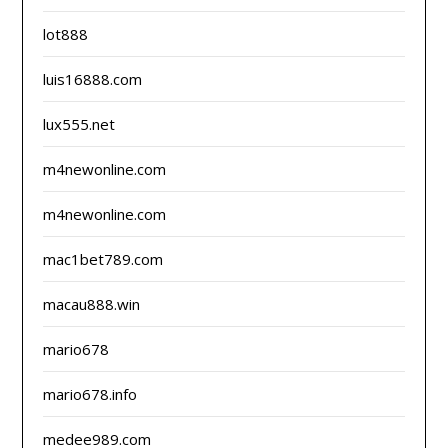
lot888
luis16888.com
lux555.net
m4newonline.com
m4newonline.com
mac1bet789.com
macau888.win
mario678
mario678.info
medee989.com