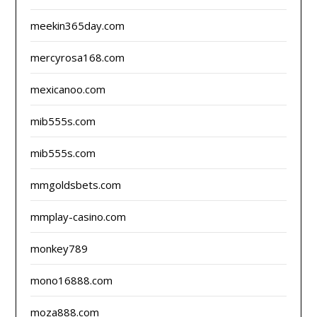
meekin365day.com
mercyrosa168.com
mexicanoo.com
mib555s.com
mib555s.com
mmgoldsbets.com
mmplay-casino.com
monkey789
mono16888.com
moza888.com