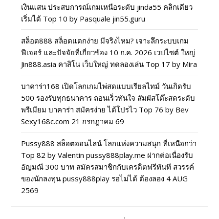
เงินแสน ประสบการณ์เกมเหนือระดับ jinda55 คลิกเดียว
เริ่มได้ Top 10 by Pasquale jin55.guru
สล็อต888 สล็อตแตกง่าย มีจริงไหม? เจาะลึกระบบเกม
ฟีเจอร์ และปัจจัยที่เกี่ยวข้อง 10 ก.ค. 2026 เวปไซต์ ใหญ่
Jin888.asia คาสิโน เว็บใหญ่ ทดลองเล่น Top 17 by Mira
บาคาร่า168 เปิดโลกเกมไพ่สดแบบเรียลไทม์ วันเกิดรับ
500 รองรับทุกธนาคาร ถอนเร็วทันใจ สัมผัสโต๊ะสดระดับ
พรีเมียม บาคาร่า สมัครง่าย ได้โปรไว Top 76 by Bev
Sexy168c.com 21 กรกฎาคม 69
Pussy888 สล็อตออนไลน์ โลกแห่งความสนุก ที่เหนือกว่า
Top 82 by Valentin pussy888play.me ฝากต่อเนื่องรับ
อัญมณี 300 บาท สมัครสมาชิกกับเครดิตฟรีทันที สวรรค์
ของนักลงทุน pussy888play รอไม่ได้ ต้องลอง 4 AUG
2569