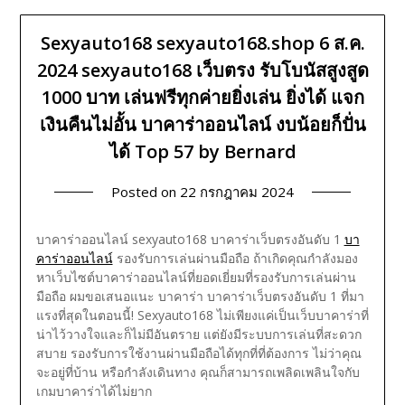
Sexyauto168 sexyauto168.shop 6 ส.ค.
2024 sexyauto168 เว็บตรง รับโบนัสสูงสูด
1000 บาท เล่นฟรีทุกค่ายยิ่งเล่น ยิ่งได้ แจก
เงินคืนไม่อั้น บาคาร่าออนไลน์ งบน้อยก็ปั่น
ได้ Top 57 by Bernard
Posted on
22 กรกฎาคม 2024
บาคาร่าออนไลน์ sexyauto168 บาคาร่าเว็บตรงอันดับ 1
บา
คาร่าออนไลน์
รองรับการเล่นผ่านมือถือ
ถ้าเกิดคุณกำลังมอง
หาเว็บไซต์บาคาร่าออนไลน์ที่ยอดเยี่ยมที่รองรับการเล่นผ่าน
มือถือ ผมขอเสนอแนะ บาคาร่า บาคาร่าเว็บตรงอันดับ 1 ที่มา
แรงที่สุดในตอนนี้! Sexyauto168 ไม่เพียงแค่เป็นเว็บบาคาร่าที่
น่าไว้วางใจและก็ไม่มีอันตราย แต่ยังมีระบบการเล่นที่สะดวก
สบาย รองรับการใช้งานผ่านมือถือได้ทุกที่ที่ต้องการ ไม่ว่าคุณ
จะอยู่ที่บ้าน หรือกำลังเดินทาง คุณก็สามารถเพลิดเพลินใจกับ
เกมบาคาร่าได้ไม่ยาก