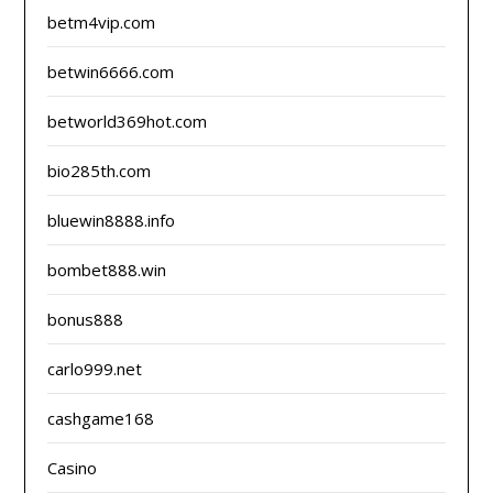
betm4vip.com
betwin6666.com
betworld369hot.com
bio285th.com
bluewin8888.info
bombet888.win
bonus888
carlo999.net
cashgame168
Casino