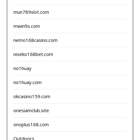
mun789slot.com
mwin9s.com
nemo168casino.com
niseko168bet.com
no1huay
no1huay.com
okcasino159.com
onesiamclub.site
onoplus168.com
Outdoors