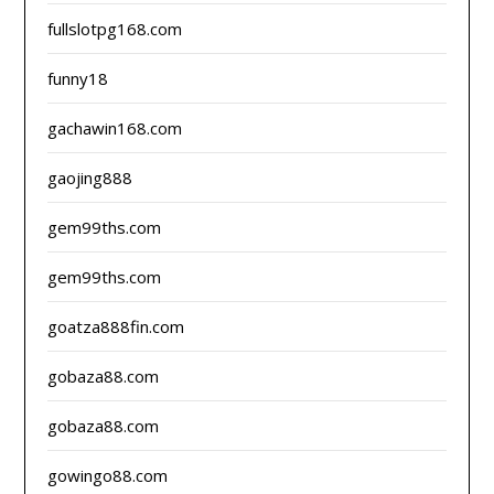
fullslotpg168.com
funny18
gachawin168.com
gaojing888
gem99ths.com
gem99ths.com
goatza888fin.com
gobaza88.com
gobaza88.com
gowingo88.com