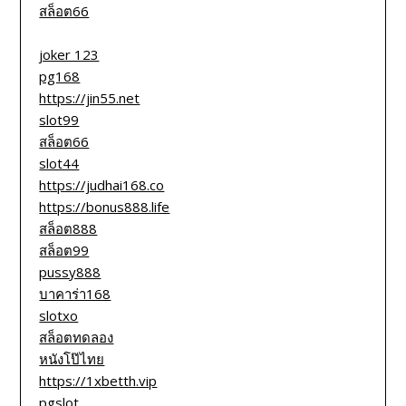
สล็อต66
joker 123
pg168
https://jin55.net
slot99
สล็อต66
slot44
https://judhai168.co
https://bonus888.life
สล็อต888
สล็อต99
pussy888
บาคาร่า168
slotxo
สล็อตทดลอง
หนังโป๊ไทย
https://1xbetth.vip
pgslot