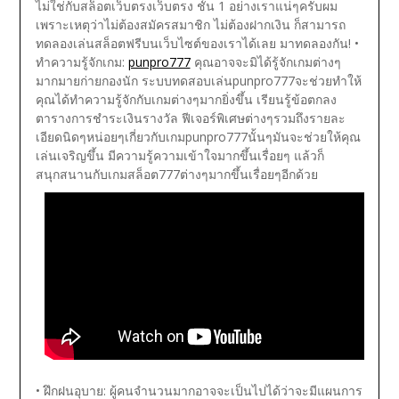
ไม่ใช่กับสล็อตเว็บตรงเว็บตรง ชั้น 1 อย่างเราแน่ๆครับผม
เพราะเหตุว่าไม่ต้องสมัครสมาชิก ไม่ต้องฝากเงิน ก็สามารถ
ทดลองเล่นสล็อตฟรีบนเว็บไซต์ของเราได้เลย มาทดลองกัน!
•
ทำความรู้จักเกม:
punpro777
คุณอาจจะมิได้รู้จักเกมต่างๆ
มากมายก่ายกองนัก ระบบทดสอบเล่นpunpro777จะช่วยทำให้
คุณได้ทำความรู้จักกับเกมต่างๆมากยิ่งขึ้น เรียนรู้ข้อตกลง
ตารางการชำระเงินรางวัล ฟีเจอร์พิเศษต่างๆรวมถึงรายละ
เอียดนิดๆหน่อยๆเกี่ยวกับเกมpunpro777นั้นๆมันจะช่วยให้คุณ
เล่นเจริญขึ้น มีความรู้ความเข้าใจมากขึ้นเรื่อยๆ แล้วก็
สนุกสนานกับเกมสล็อต777ต่างๆมากขึ้นเรื่อยๆอีกด้วย
• ฝึกฝนอุบาย: ผู้คนจำนวนมากอาจจะเป็นไปได้ว่าจะมีแผนการ