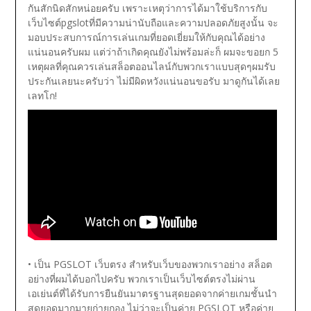
กันสักนิดสักหน่อยครับ เพราะเหตุว่าการได้มาใช้บริการกับ
เว็บไซต์pgslotที่มีความน่านับถือและความปลอดภัยสูงนั้น จะ
มอบประสบการณ์การเล่นเกมที่ยอดเยี่ยมให้กับคุณได้อย่าง
แน่นอนครับผม แต่ว่าถ้าเกิดคุณยังไม่พร้อมล่ะก็ ผมจะขอยก 5
เหตุผลที่คุณควรเล่นสล็อตออนไลน์กับพวกเราแบบสุดๆผมรับ
ประกันเลยนะครับว่า ไม่มีผิดหวังแน่นอนขอรับ มาดูกันได้เลย
เลทโก!
• เป็น PGSLOT เว็บตรง สำหรับเว็บของพวกเราอย่าง สล็อต
อย่างที่ผมได้บอกไปครับ พวกเราเป็นเว็บไซต์ตรงไม่ผ่าน
เอเย่นต์ที่ได้รับการยืนยันมาตรฐานสุดยอดจากค่ายเกมชั้นนำ
สุดยอดมากมายก่ายกอง ไม่ว่าจะเป็นค่าย PGSLOT หรือค่าย