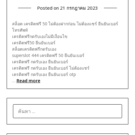
Posted on
21 กรกฎาคม 2023
สล็อต เครดิตฟรี 50 ไม่ต้องฝากก่อน ไม่ต้องแชร์ ยืนยันเบอร์
โทรศัพท์
เครดิตฟรีกดรับเองไม่มีเงื่อนไข
เครดิตฟรี50 ยืนยันเบอร์
สล็อตเครดิตฟรีกดรับเอง
superslot 444 เครดิตฟรี 50 ยืนยันเบอร์
เครดิตฟรี กดรับเอง ยืนยันเบอร์
เครดิตฟรี กดรับเอง ยืนยันเบอร์ ไม่ต้องแชร์
เครดิตฟรี กดรับเอง ยืนยันเบอร์ otp
Read more
…
ค้นหา
สำหรับ: