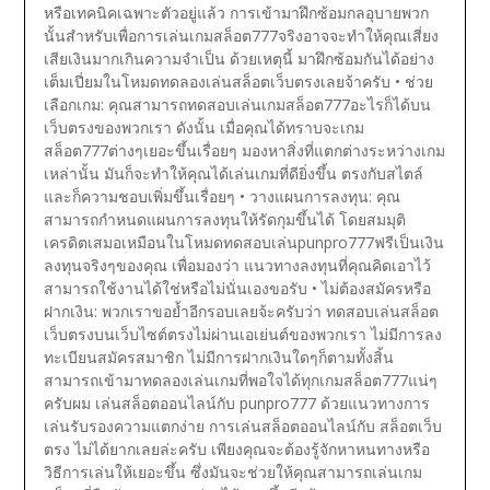
หรือเทคนิคเฉพาะตัวอยู่แล้ว การเข้ามาฝึกซ้อมกลอุบายพวก
นั้นสำหรับเพื่อการเล่นเกมสล็อต777จริงอาจจะทำให้คุณเสี่ยง
เสียเงินมากเกินความจำเป็น ด้วยเหตุนี้ มาฝึกซ้อมกันได้อย่าง
เต็มเปี่ยมในโหมดทดลองเล่นสล็อตเว็บตรงเลยจ้าครับ
• ช่วย
เลือกเกม: คุณสามารถทดสอบเล่นเกมสล็อต777อะไรก็ได้บน
เว็บตรงของพวกเรา ดังนั้น เมื่อคุณได้ทราบจะเกม
สล็อต777ต่างๆเยอะขึ้นเรื่อยๆ มองหาสิ่งที่แตกต่างระหว่างเกม
เหล่านั้น มันก็จะทำให้คุณได้เล่นเกมที่ดียิ่งขึ้น ตรงกับสไตล์
และก็ความชอบเพิ่มขึ้นเรื่อยๆ
• วางแผนการลงทุน: คุณ
สามารถกำหนดแผนการลงทุนให้รัดกุมขึ้นได้ โดยสมมุติ
เครดิตเสมอเหมือนในโหมดทดสอบเล่นpunpro777ฟรีเป็นเงิน
ลงทุนจริงๆของคุณ เพื่อมองว่า แนวทางลงทุนที่คุณคิดเอาไว้
สามารถใช้งานได้ใช่หรือไม่นั่นเองขอรับ
• ไม่ต้องสมัครหรือ
ฝากเงิน: พวกเราขอย้ำอีกรอบเลยจ้ะครับว่า ทดสอบเล่นสล็อต
เว็บตรงบนเว็บไซต์ตรงไม่ผ่านเอเย่นต์ของพวกเรา ไม่มีการลง
ทะเบียนสมัครสมาชิก ไม่มีการฝากเงินใดๆก็ตามทั้งสิ้น
สามารถเข้ามาทดลองเล่นเกมที่พอใจได้ทุกเกมสล็อต777แน่ๆ
ครับผม
เล่นสล็อตออนไลน์กับ punpro777 ด้วยแนวทางการ
เล่นรับรองความแตกง่าย
การเล่นสล็อตออนไลน์กับ สล็อตเว็บ
ตรง ไม่ได้ยากเลยล่ะครับ เพียงคุณจะต้องรู้จักหาหนทางหรือ
วิธีการเล่นให้เยอะขึ้น ซึ่งมันจะช่วยให้คุณสามารถเล่นเกม