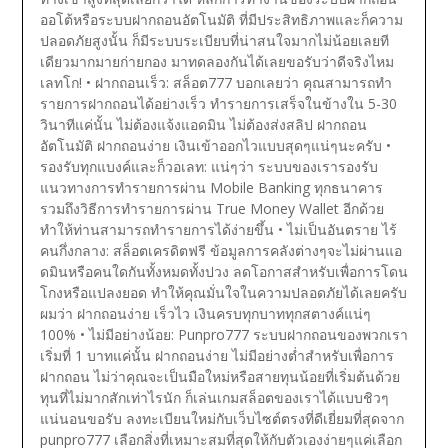
ออโต้หรือระบบฝากถอนอัตโนมัติ
ที่มีประสิทธิภาพและก็ความ
ปลอดภัยสูงนั้น ก็มีระบบระเบียบที่น่าสนใจมากไม่น้อยเลยที
เดียวมากมายก่ายกอง มาทดลองกันได้เลยขอรับว่าดีจริงไหม
เลทโก!
• ฝากถอนเร็ว: สล็อต777 บอกเลยว่า คุณสามารถทำ
รายการฝากถอนได้อย่างเร็ว ทำรายการเสร็จในข้างใน 5-30
วินาทีแค่นั้น ไม่ต้องแจ้งแอดมิน ไม่ต้องส่งสลิป ฝากถอน
อัตโนมัติ ฝากถอนง่าย เงินเข้าออกไวแบบสุดๆแน่ๆนะครับ
•
รองรับทุกแบงค์และก็วอเลท: แน่ๆว่า ระบบของเรารองรับ
แนวทางการทำรายการผ่าน Mobile Banking ทุกธนาคาร
รวมถึงวิธีการทำรายการผ่าน True Money Wallet อีกด้วย
ทำให้ท่านสามารถทำรายการได้ง่ายขึ้น
• ไม่เป็นอันตราย ไร้
คนกึ่งกลาง: สล็อตเครดิตฟรี ข้อมูลการคลังต่างๆจะไม่ผ่านแอ
ดมินหรือคนใดกันทั้งหมดทั้งปวง ลดโอกาสสำหรับเพื่อการโดน
โกงหรือแปลงยอด ทำให้คุณมั่นใจในความปลอดภัยได้เลยครับ
ผมว่า ฝากถอนง่าย เร็วไว เงินครบทุกบาททุกสตางค์แน่ๆ
100%
• ไม่มีอย่างน้อย: Punpro777 ระบบฝากถอนของพวกเรา
เริ่มที่ 1 บาทแค่นั้น ฝากถอนง่าย ไม่มีอย่างต่ำสำหรับเพื่อการ
ฝากถอน ไม่ว่าคุณจะเป็นมือใหม่หรือสายทุนน้อยที่เริ่มต้นด้วย
ทุนที่ไม่มากสักเท่าไรนัก ก็เล่นเกมสล็อตของเราได้แบบชิวๆ
แน่นอนขอรับ
ลงทะเบียนใหม่กับเว็บไซต์ตรงที่ดีเยี่ยมที่สุดจาก
punpro777 เลือกสิ่งที่เหมาะสมที่สุดให้กับตัวเองง่ายๆแค่เลือก