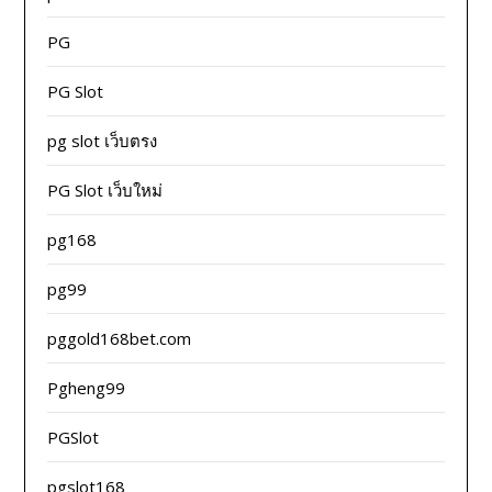
PG
PG Slot
pg slot เว็บตรง
PG Slot เว็บใหม่
pg168
pg99
pggold168bet.com
Pgheng99
PGSlot
pgslot168