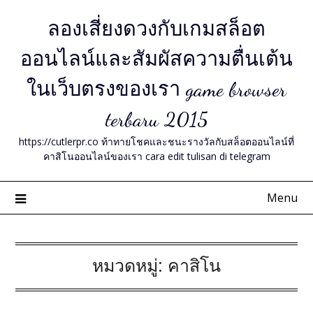
Skip
ลองเสี่ยงดวงกับเกมสล็อต
to
content
ออนไลน์และสัมผัสความตื่นเต้น
ในเว็บตรงของเรา game browser
terbaru 2015
https://cutlerpr.co ท้าทายโชคและชนะรางวัลกับสล็อตออนไลน์ที่
คาสิโนออนไลน์ของเรา cara edit tulisan di telegram
Menu
หมวดหมู่:
คาสิโน