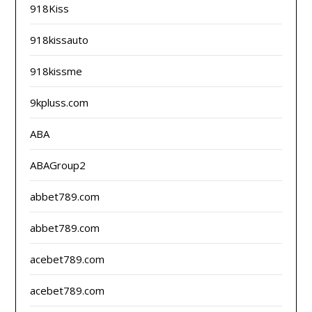
918Kiss
918kissauto
918kissme
9kpluss.com
ABA
ABAGroup2
abbet789.com
abbet789.com
acebet789.com
acebet789.com