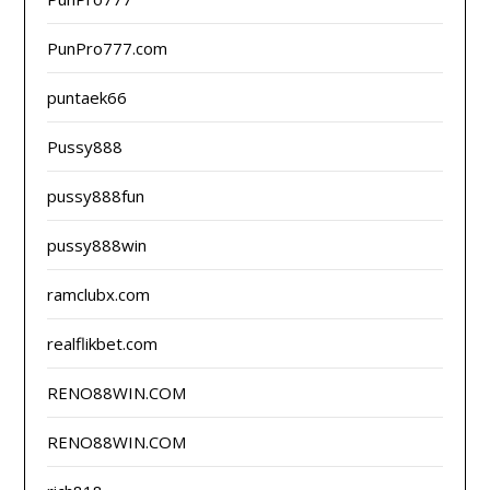
PunPro777.com
puntaek66
Pussy888
pussy888fun
pussy888win
ramclubx.com
realflikbet.com
RENO88WIN.COM
RENO88WIN.COM