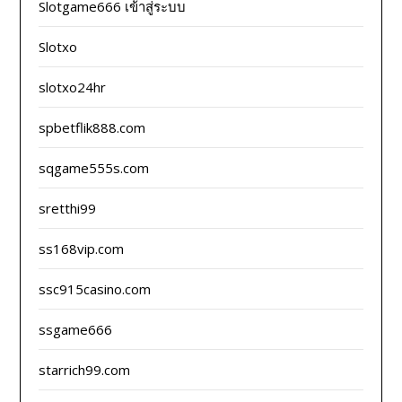
Slotgame666 เข้าสู่ระบบ
Slotxo
slotxo24hr
spbetflik888.com
sqgame555s.com
sretthi99
ss168vip.com
ssc915casino.com
ssgame666
starrich99.com