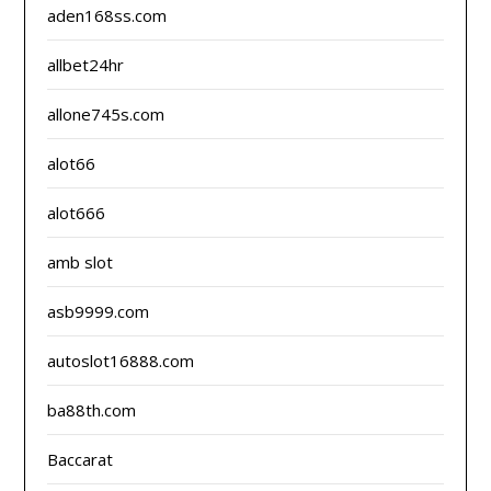
aden168ss.com
allbet24hr
allone745s.com
alot66
alot666
amb slot
asb9999.com
autoslot16888.com
ba88th.com
Baccarat