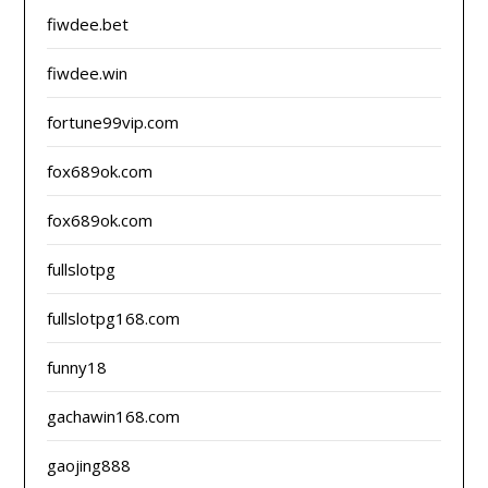
fiwdee.bet
fiwdee.win
fortune99vip.com
fox689ok.com
fox689ok.com
fullslotpg
fullslotpg168.com
funny18
gachawin168.com
gaojing888