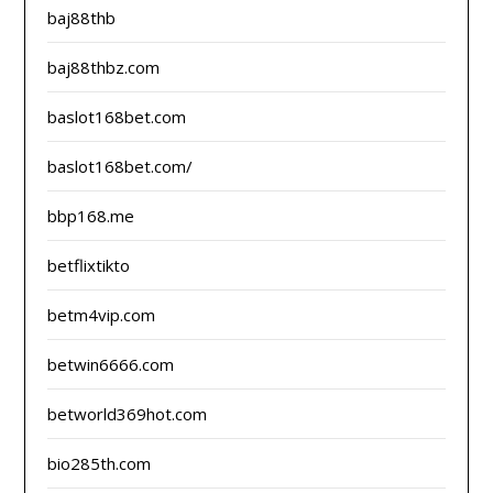
baj88thb
baj88thbz.com
baslot168bet.com
baslot168bet.com/
bbp168.me
betflixtikto
betm4vip.com
betwin6666.com
betworld369hot.com
bio285th.com