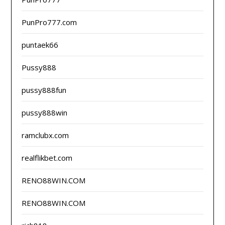
PunPro777.com
puntaek66
Pussy888
pussy888fun
pussy888win
ramclubx.com
realflikbet.com
RENO88WIN.COM
RENO88WIN.COM