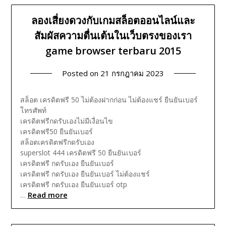
ลองเสี่ยงดวงกับเกมสล็อตออนไลน์และ
สัมผัสความตื่นเต้นในเว็บตรงของเรา
game browser terbaru 2015
Posted on
21 กรกฎาคม 2023
สล็อต เครดิตฟรี 50 ไม่ต้องฝากก่อน ไม่ต้องแชร์ ยืนยันเบอร์
โทรศัพท์
เครดิตฟรีกดรับเองไม่มีเงื่อนไข
เครดิตฟรี50 ยืนยันเบอร์
สล็อตเครดิตฟรีกดรับเอง
superslot 444 เครดิตฟรี 50 ยืนยันเบอร์
เครดิตฟรี กดรับเอง ยืนยันเบอร์
เครดิตฟรี กดรับเอง ยืนยันเบอร์ ไม่ต้องแชร์
เครดิตฟรี กดรับเอง ยืนยันเบอร์ otp
Read more
…