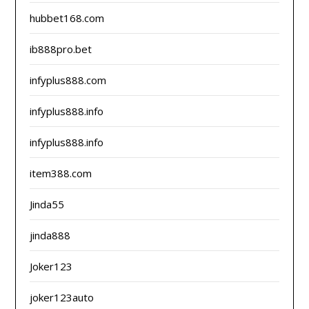
hubbet168.com
ib888pro.bet
infyplus888.com
infyplus888.info
infyplus888.info
item388.com
Jinda55
jinda888
Joker123
joker123auto