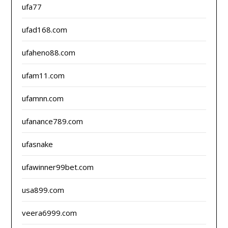
ufa77
ufad168.com
ufaheno88.com
ufam11.com
ufamnn.com
ufanance789.com
ufasnake
ufawinner99bet.com
usa899.com
veera6999.com