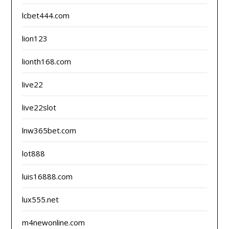
lcbet444.com
lion123
lionth168.com
live22
live22slot
lnw365bet.com
lot888
luis16888.com
lux555.net
m4newonline.com