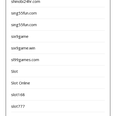
shinobi24hr.com
sing55fun.com
sing55fun.com
six9game
six9game.win
sl99games.com
Slot
Slot Online
slot168
slot777