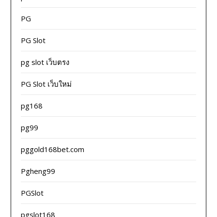
PG
PG Slot
pg slot เว็บตรง
PG Slot เว็บใหม่
pg168
pg99
pggold168bet.com
Pgheng99
PGSlot
pgslot168