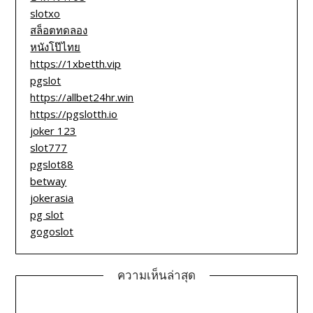
slotxo
สล็อตทดลอง
หนังโป๊ไทย
https://1xbetth.vip
pgslot
https://allbet24hr.win
https://pgslotth.io
joker 123
slot777
pgslot88
betway
jokerasia
pg slot
gogoslot
ความเห็นล่าสุด