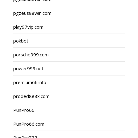
pgzeus88win.com
play97vip.com
pokbet
porsche999.com
power999.net
premium66.info
proded888x.com
PunPro66
PunPro66.com
PunPro777