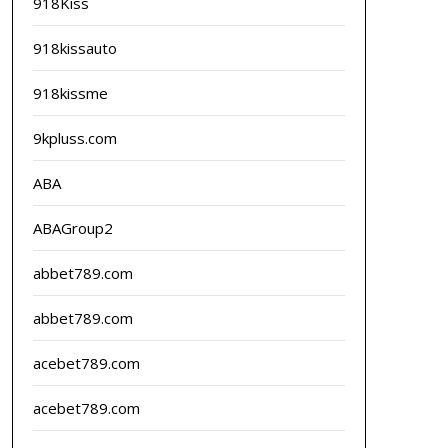
918Kiss
918kissauto
918kissme
9kpluss.com
ABA
ABAGroup2
abbet789.com
abbet789.com
acebet789.com
acebet789.com