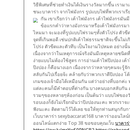
วิธีพิเศษที่ช่วยทำเงินได้เงินรางวัลมากขึ้น
เรามาเล
ชนะบาคาร่า จากไพ่มังกร รูปแบบไพ่ที่พวกเราเรียกชิ
กัน เขาเรียกว่า เค้าไพ่มังกร เค้าไพ่มังกรมันมี
ข้อแรกคำว่าหางมังกรมาหรือเค้าไพ่มังกรมา
ไหมมา จะมองที่รูปแบบไพ่รวมๆทั้งตัวโปร่ง ตัวขีด
จุดที่เกินพอดี เช่นปกติเค้าไพ่ธรรมชาติจะขึ้นไม่เกิน
โปร่ง ตัวขีดและตัวทึบ เป็นใจงามไปหมด อย่างนั้นก
เนื่องจากว่าในเหตุการณ์จริงมันมีเหตุหลายชนิดที
ง่ายแบบไม่ต้องใช้สูตร
การอ่านเค้าไพ่ปิงปอง เค้า
ปิงปอง ก็คือนางเอก เนื่องจากว่าหลายๆคนจะรู้จัก
สลับกันไปเรื่อยจ้ะ คล้ายกับว่าพวกเราตีปิงปอง โต
เกมของเจ้ามือได้เหมือนกัน
แต่ว่าอย่างที่บอกค่
แต่ละคนก็มีคำตอบที่ต่างกัน บางคนบอกสลับกัน อาท
รวมๆของหลายๆห้องก่อน เป็นต้นว่า แบบไพ่ของวันน
รอบเองก็ยังไม่เรียกมันว่าปิงปองนะคะ พวกเราจะเรี
ฟังนะคะ ติดตามไว้ได้เลย ขอให้ทุกท่านสนุกกับ
เว็บบาคาร่า sexybaccarat168 บาคาร่าออนไลน์ที่
ออนไลน์แตกง่าย Top 38
ขอขอบคุณเว็บ
บาคาร่