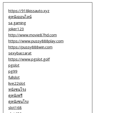
https://918kissauto.xyz
ดูหนังออนไลน์
sa gaming
joker123
http://www.movie87hd.com
https://www.pussy888play.com
https://pussy888win.com
sexybaccarat
https://www.pgslot.golf
pgslot
pg99
fullslot
live22slot
หนังชนโรง
ดูหนังฟรี
ดูหนังชนโรง
slot168