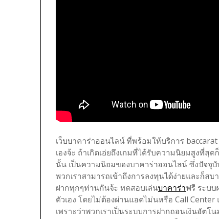
เว็บบาคาร่าออนไลน์ ที่พร้อมให้บริการ baccarat ที
เองจ้ะ ถ้าเกิดเอ่ยถึงเกมที่ได้รับความนิยมสูงที่
นั้น เป็นความนิยมของบาคาร่าออนไลน์ ซึ่งปัจจุ
พวกเราสามารถเข้าถึงการลงทุนได้ง่ายและก็สบา
ฝากทุกๆท่านกันจ้ะ
ทดสอบเล่น
บาคาร่า
ฟรี ระบบฝ
ตัวเอง โดยไม่ต้องผ่านแอดไม่นหรือ Call Center
เพราะว่าพวกเราเป็นระบบการฝากถอนเงินอัตโนมัติ 