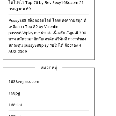
ได้โปรไว Top 76 by Bev Sexy168c.com 21
กรกฎาคม 69
Pussy888 สล็อตออนไลน์ โลกแห่งความสนุก ที่
เหนือกว่า Top 82 by Valentin
pussy888play.me ฝากต่อเนื่องรับ อัญมณี 300
บาท สมัครสมาชิกกับเครดิตฟรีทันที สวรรค์ของ
นักลงทุน pussy888play รอไม่ได้ ต้องลอง 4
AUG 2569
หมวดหมู่
1688vegasx.com
168pg
168slot