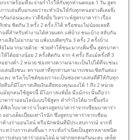
วกเราพร้อมที่จะจ่ายกำไรให้กับทุกท่านตลอด 1 วัน
สูตร
การเล่นที่บอกเลยว่าจะทำเงินให้กับทุกคนอย่างดีเลยจ๊ะ
ันก่อนนะคะว่าดีจังมั้ย วิเคราะห์สูตรบาคาร่า เรื่อง
ช่น ชิดกัน 3 ครั้ง 2 ครั้ง ก็ได้ หรือชนะไม่น้อยเลยที
นที่สำหรับทำงานได้ห่วยแตก แพ้บ้าง ชนะบ้าง สลับกัน
งเสียไม่มากมาย แพ้แบบติดๆกัน 3 ครั้ง 2 ครั้งบ้าง
ียไม่มากมายด้วย
· ช่วยทำให้ชนะมากเพิ่มขึ้น สูตรบาคา
ด้อย่างน้อย 2 ครั้งติดกัน จาก 4 ครั้ง ถึงแม้ครั้งที่ 3
งวัลอย่างต่ำ 2 หน่วย ช่องทางความน่าจะเป็นไปได้ที่จะชนะ
 ยิ่งเล่นยิ่งชนะ ตราบเท่าที่ทุกท่านสามารถชนะชิดกันสอง
ยนะคะ หวังเว็บไซต์ของเราจะเป็นช่องทางเล่นที่ดีให้กับทุก
สียทีนก็มีโอกาสเสียเงินเสียทองคุณเองได้ 1 ถึง 2 หน่วย
ม้ทุกคนใช้สูตรนี้ มีโอกาสแพ้มั้ย มีแม้กระนั้นถือว่า
บาคาร่าออนไลน์แบบใช้สูตร ทำกำไรได้มากขึ้นจริง
้ฟังเว็บบาคาร่าเว็บตรงสูตรบาคาร่าจากเซียนบาคาร่า
อย่างเต็มเปี่ยมเท่าไรนัก ซึ่งสูตรบาคาร่าจากเซียน
าค้างร่าออนไลน์ หรือนักพนันที่มีประสบการณ์ จากที่
ระหว่างการเล่นขึ้นมา กระทั่งกำเนิดเป็นสูตรหลายชนิด
ำหรับการเล่นบาคาร่าออนไลน์ มาฝากทุกคนกันนะคะ
เคล็ด