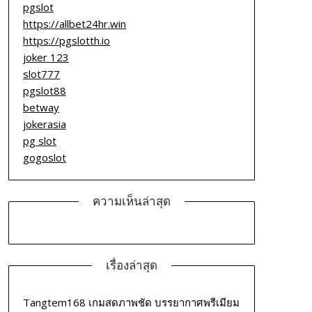
pgslot
https://allbet24hr.win
https://pgslotth.io
joker 123
slot777
pgslot88
betway
jokerasia
pg slot
gogoslot
ความเห็นล่าสุด
เรื่องล่าสุด
Tangtem168 เกมสดภาพชัด บรรยากาศพรีเมียม