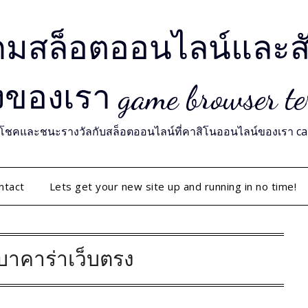
เกมสล็อตออนไลน์และสั
ของเรา game browser te
ายโชคและชนะรางวัลกับสล็อตออนไลน์ที่คาสิโนออนไลน์ของเรา cara
ntact
Lets get your new site up and running in no time!
บาคาร่าเว็บตรง