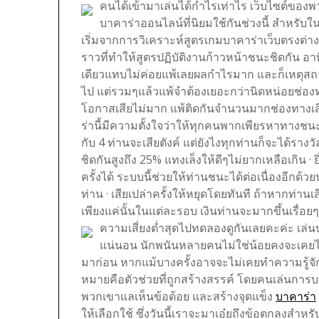
คนได้เข้ามาเล่นได้กำไรเท่าไร เว็บไซต์ของพ
บาคาร่าออนไลน์ที่นิยมใช้กันช่วงนี้
สำหรับใน
เริ่มจากการวิเคราะห์สูตรเกมบาคาร่าเว็บตรงต่างๆก
ราวที่ทำให้สูตรปฏิบัติงานก้าวหน้าชนะชิดกัน อาทิเ
เดียวแทบไม่ค่อยแพ้เลยผลกำไรมาก และก็เหตุสถา
ไป แต่รวมๆแล้วแพ้จำต้องเยอะกว่านิดหน่อยช่องทา
โอกาสเสียไม่มาก แพ้ติดกันจำนวนมากช่องทางเส
ร่านี้มีความตั้งใจว่าให้ทุกคนพากเพียรหาทางชนะให้ไ
กับ 4 ท่านจะเสียตังค์ แต่ยังไงทุกท่านก็จะได้รา
ชิดกันสูงถึง 25% แทงเล็งให้ดีๆไม่ยากเหลือเกิน
·
ครั้งได้ ระบบนี้ช่วยให้ท่านชนะได้ต่อเนื่องอีกด้ว
ท่าน
· เสียเปล่าครั้งให้หยุดโดยทันที ถ้าหากท่านเ
เพียงแค่นั้นในแต่ละรอบ เงินท่านจะมากขึ้นเรื่อยๆแ
ความเสี่ยงต่ำสุดไปทดลองดูกันเลยคะค่ะ
เล่น
แน่นอน
นักพนันหลายคนไม่ใช่น้อยคงจะเคยได
มาก่อน หากแม้บางครั้งอาจจะไม่เคยทำความรู้จัก 
หมายคือตัวช่วยที่ถูกสร้างสรรค์ โดยคนเล่นการบ
พวกเขาแลเห็นข้อด้อย และสร้างจุดแข็ง
บาคาร่า
ให้เลือกใช้ ซึ่งวันนี้เราจะมาเอ๋ยถึงข้อตกลงส