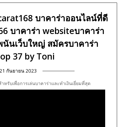
arat168 บาคาร่าออนไลน์ที่ดี
น 66 บาคาร่า websiteบาคาร่า
 พนันเว็บใหญ่ สมัครบาคาร่า
Top 37 by Toni
21 กันยายน 2023
รับเพื่อการเล่นบาคาร่าและทำเงินเยี่ยมที่สุด