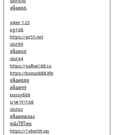
slot456
สล็อต66
joker 123
pg168
https://jin55.net
slot99
สล็อต66
slot44
https://judhai168.co
https://bonus888.life
สล็อต888
สล็อต99
pussy888
บาคาร่า168
slotxo
สล็อตทดลอง
หนังโป๊ไทย
https://1xbetth.vip