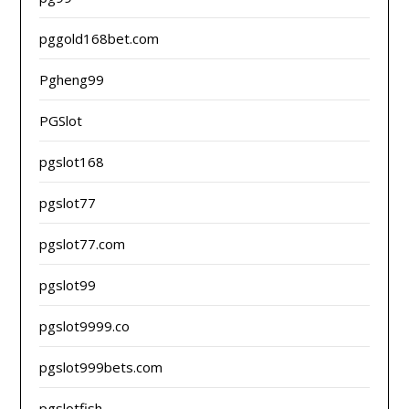
pggold168bet.com
Pgheng99
PGSlot
pgslot168
pgslot77
pgslot77.com
pgslot99
pgslot9999.co
pgslot999bets.com
pgslotfish