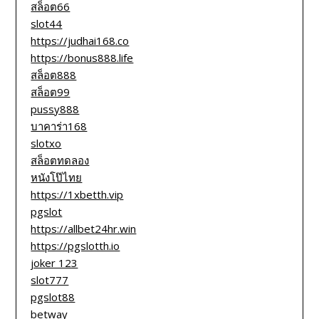
สล็อต66
slot44
https://judhai168.co
https://bonus888.life
สล็อต888
สล็อต99
pussy888
บาคาร่า168
slotxo
สล็อตทดลอง
หนังโป๊ไทย
https://1xbetth.vip
pgslot
https://allbet24hr.win
https://pgslotth.io
joker 123
slot777
pgslot88
betway