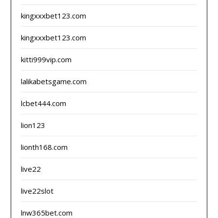
kingxxxbet123.com
kingxxxbet123.com
kitti999vip.com
lalikabetsgame.com
lcbet444.com
lion123
lionth168.com
live22
live22slot
lnw365bet.com