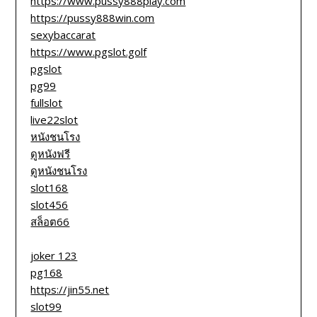
https://www.pussy888play.com
https://pussy888win.com
sexybaccarat
https://www.pgslot.golf
pgslot
pg99
fullslot
live22slot
หนังชนโรง
ดูหนังฟรี
ดูหนังชนโรง
slot168
slot456
สล็อต66
joker 123
pg168
https://jin55.net
slot99