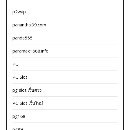
p2vvip
pananthai99.com
panda555
paramax1688.info
PG
PG Slot
pg slot เว็บตรง
PG Slot เว็บใหม่
pg168
pg99