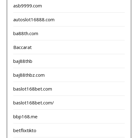
asb9999.com
autoslot16888.com
ba88th.com
Baccarat
baj88thb
baj88thbz.com
baslot168bet.com
baslot168bet.com/
bbp168.me
betflixtikto