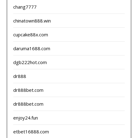
chang7777
chinatown888.win
cupcake88x.com
daruma1688.com
dgb222hot.com
dr888
dr888bet.com
dr888bet.com
enjoy24.fun
etbet16888.com