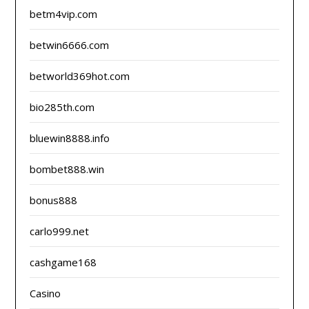
betm4vip.com
betwin6666.com
betworld369hot.com
bio285th.com
bluewin8888.info
bombet888.win
bonus888
carlo999.net
cashgame168
Casino