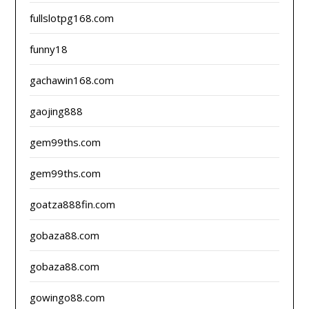
fullslotpg168.com
funny18
gachawin168.com
gaojing888
gem99ths.com
gem99ths.com
goatza888fin.com
gobaza88.com
gobaza88.com
gowingo88.com