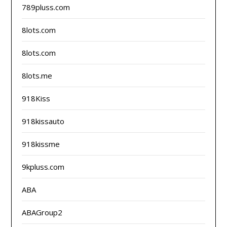
789pluss.com
8lots.com
8lots.com
8lots.me
918Kiss
918kissauto
918kissme
9kpluss.com
ABA
ABAGroup2