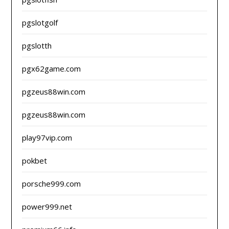
pgslotgolf
pgslotth
pgx62game.com
pgzeus88win.com
pgzeus88win.com
play97vip.com
pokbet
porsche999.com
power999.net