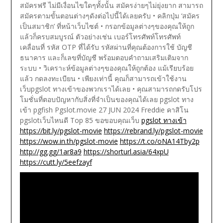
สมัครฟรี ไม่มีเงื่อนไขใดๆทั้งนั้น สมัครง่ายๆไม่ยุ่งยาก สามารถ
สมัครตามขั้นตอนต่างๆดังต่อไปนี้ได้เลยครับ
• คลิกปุ่ม ‘สมัคร
เป็นสมาชิก’ ที่หน้าเว็บไซต์
• กรอกข้อมูลต่างๆของคุณให้ถูก
แล้วก็ครบสมบูรณ์ ตัวอย่างเช่น เบอร์โทรศัพท์โทรศัพท์
เคลื่อนที่ รหัส OTP ที่ได้รับ รหัสผ่านที่คุณต้องการใช้ บัญชี
ธนาคาร และก็เลขที่บัญชี พร้อมตอบคำถามเสริมเติมจาก
ระบบ
• วิเคราะห์ข้อมูลต่างๆของคุณให้ถูกต้อง แม้เรียบร้อย
แล้ว กดลงทะเบียน
• เพียงเท่านี้ คุณก็สามารถเข้าใช้งาน
เว็บpgslot ทางเข้าของพวกเราได้เลย
• คุณสามารถกดรับโปร
โมชั่นที่ตอบปัญหากับสิ่งที่จำเป็นของคุณได้เลย
pgslot ทาง
เข้า pgfish Pgslot.movie 27 JUN 2024 Freddie คาสิโน
pgslotเว็บไหนดี Top 85
ขอขอบคุณเว็บ
pgslot ทางเข้า
https://bit.ly/pgslot-movie
https://rebrand.ly/pgslot-movie
https://wow.in.th/pgslot-movie
https://t.co/oNA14Tby2p
http://gg.gg/1ar8a9
https://shorturl.asia/64xpU
https://cutt.ly/5eefzayf