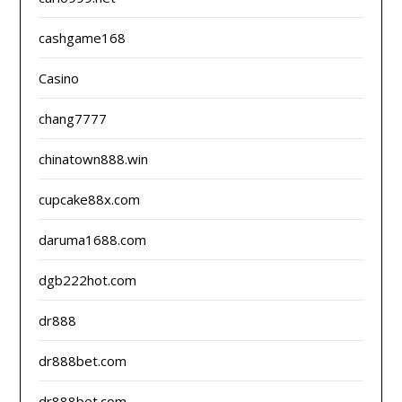
cashgame168
Casino
chang7777
chinatown888.win
cupcake88x.com
daruma1688.com
dgb222hot.com
dr888
dr888bet.com
dr888bet.com