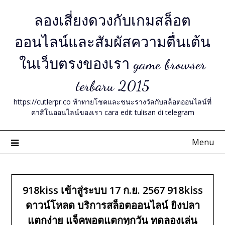
Skip
ลองเสี่ยงดวงกับเกมสล็อต
to
content
ออนไลน์และสัมผัสความตื่นเต้น
ในเว็บตรงของเรา game browser
terbaru 2015
https://cutlerpr.co ท้าทายโชคและชนะรางวัลกับสล็อตออนไลน์ที่
คาสิโนออนไลน์ของเรา cara edit tulisan di telegram
Menu
918kiss เข้าสู่ระบบ 17 ก.ย. 2567 918kiss
ดาวน์โหลด บริการสล็อตออนไลน์ ยิงปลา
แตกง่าย แจ็คพอตแตกทุกวัน ทดลองเล่น