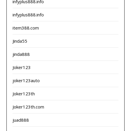
infyplus888.info
infyplus888.info
item388.com
Jinda55
jinda888
Joker123
joker123auto
Joker123th
Joker123th.com
juad888