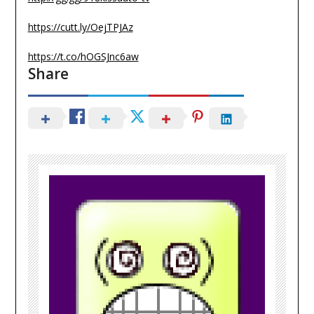
https://cutt.ly/OejTPJAz
https://t.co/hOGSJnc6aw
Share