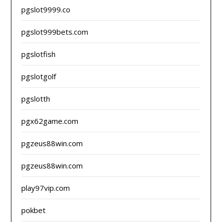
pgslot9999.co
pgslot999bets.com
pgslotfish
pgslotgolf
pgslotth
pgx62game.com
pgzeus88win.com
pgzeus88win.com
play97vip.com
pokbet