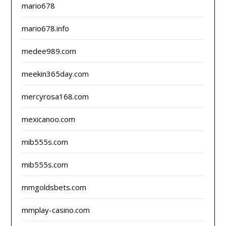
mario678
mario678.info
medee989.com
meekin365day.com
mercyrosa168.com
mexicanoo.com
mib555s.com
mib555s.com
mmgoldsbets.com
mmplay-casino.com