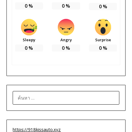
0
%
0
%
0
%
Sleepy
Angry
Surprise
0
%
0
%
0
%
ค้นหา
สำหรับ:
https://918kissauto.xyz