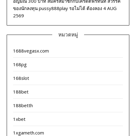
อัญมณี 300 บาท สมัครสมาชิกกับเครดิตฟรีทันที สวรรค์
ของนักลงทุน pussy888play รอไม่ได้ ต้องลอง 4 AUG
2569
หมวดหมู่
1688vegasx.com
168pg
168slot
188bet
188betth
1xbet
1xgameth.com