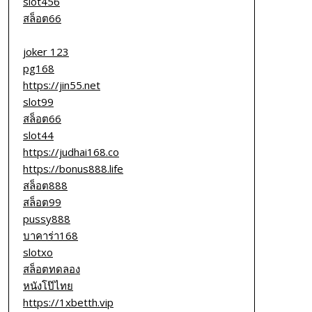
slot456
สล็อต66
joker 123
pg168
https://jin55.net
slot99
สล็อต66
slot44
https://judhai168.co
https://bonus888.life
สล็อต888
สล็อต99
pussy888
บาคาร่า168
slotxo
สล็อตทดลอง
หนังโป๊ไทย
https://1xbetth.vip