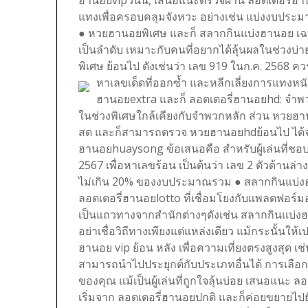
ฮานอยvipวันนี้, เสนอแนะตรวจผ่าน ลอตเตอรี่ฮา
แทงเพื่อครอบคลุมจังหวะ อย่างเช่น แบ่งงบประม
● หวยฮานอยพิเศษ และก็ สลากกินแบ่งฮานอย เฉพาะ
เป็นลำดับ เหมาะกับคนที่อยากได้ลุ้นผลในช่วงบ่
พิเศษ ย้อนไป ดังเช่นว่า เลข 919 ในก.ค. 2568 ควร
หาเลขเด็ดที่ออกซ้ำ และหลีกเลี่ยงการแทงหน
ฮานอยextra และก็ ลอตเตอรี่ฮานอยhd: จำพว
ในช่วงพิเศษใกล้เคียงกับจำพวกหลัก ส่วน หวยฮ
สด และก็สามารถตรวจ หวยฮานอยhdย้อนไป ได้จ
ฮานอยhuaysong ข้อเสนอคือ สำหรับผู้เล่นที่ชอ
2567 เพื่อหาเลขร้อน เป็นต้นว่า เลข 2 ตัวด้านล่า
ไม่เกิน 20% ของงบประมาณรวม
● สลากกินแบ่งฮ
ลอตเตอรี่ฮานอยlotto ที่เชื่อมโยงกับแพลตฟอร์ม
เป็นแถวทางจากสำนักต่างๆดังเช่น สลากกินแบ่งฮา
อย่าเชื่อวิถีทางเพียงแต่แหล่งเดียว แม้กระนั้นใ
ฮานอย vip ย้อน หลัง เพื่อความเที่ยงตรงสูงสุด เ
สามารถนำไปประยุกต์กับประเภทอื่นได้
การเลือ
ของคุณ แม้เป็นผู้เล่นที่ถูกใจลุ้นบ่อย เสนอแนะ
เริ่มจาก ลอตเตอรี่ฮานอยปกติ และก็ค่อยขยายไปย