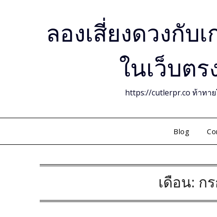
Skip
to
ลองเสี่ยงดวงกับ
content
ในเว็บตรง
https://cutlerpr.co ท้าท
Blog
Co
เดือน:
กร