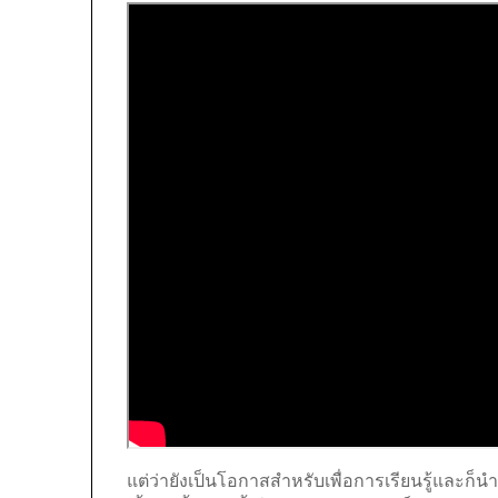
แต่ว่ายังเป็นโอกาสสำหรับเพื่อการเรียนรู้และก็น