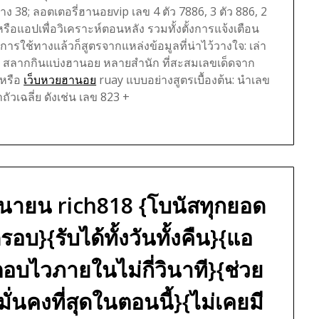
่าง 38; ลอตเตอรี่ฮานอยvip เลข 4 ตัว 7886, 3 ตัว 886, 2
รือแอปเพื่อวิเคราะห์ตอนหลัง รวมทั้งตั้งการแจ้งเตือน
 การใช้ทางแล้วก็สูตรจากแหล่งข้อมูลที่น่าไว้วางใจ: เล่า
อ สลากกินแบ่งฮานอย หลายสํานัก ที่สะสมเลขเด็ดจาก
 หรือ
เว็บหวยฮานอย
ruay แบบอย่างสูตรเบื้องต้น: นำเลข
วเฉลี่ย ดังเช่น เลข 823 +
ถุนายน rich818 {โบนัสทุกยอด
อบ}{รับได้ทั้งวันทั้งคืน}{แอ
อบไวภายในไม่กี่วินาที}{ช่วย
ั่นคงที่สุดในตอนนี้}{ไม่เคยมี