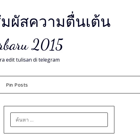
มผัสความตื่นเต้น
rbaru 2015
 edit tulisan di telegram
Pin Posts
ค้นหา
สำหรับ: