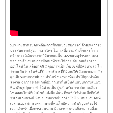
5.เหมาะสำหรับคนที่ต้องการฝึกฝนประสบการณ์ด้วยเหตุว่ายิ่ง
ประสบการณ์สูงมากเท่าไหร่ โอกาสที่ความสำเร็จและก็การ
สร้างสรรค์เงินรางวัลก็มีมากแค่นั้น เพราะเหตุว่าระบบของ
พวกเราเป็นระบบการพัฒนาที่ช่วยให้การเล่นเกมเสี่ยงดวง
ออนไลน์นั้น สล็อต168 มีคุณภาพเป็นเว็บไซต์ที่มีครบวงจร ไม่
ว่าจะเป็นโปรโมชั่นที่ดีการบริการที่ดีมีเกมให้เลือกมากมาย ยิ่ง
คุณมีประสบการณ์มากเท่าไหร่ ช่องทางที่จะทำให้คุณทำเงิน
รางวัล จากการเล่นเกมก็มีมากเท่านั้นเป็นต้นแบบการเล่นเกม
ที่น่าดึงดูดคุ้มค่า ทำให้ท่านเป็นสุขสำหรับการเล่นเกมเสี่ยง
โชคออนไลน์ที่เว็บไซต์แห่งนี้แค่นั้น ที่จะทำให้ท่านเชื่อถือได้
ว่าเล่นเกมตรงนี้ ยิ่งประสบการณ์มากยิ่งมั่งมี
6.เหมาะกับคนที่
เวลาน้อย เพราะเหตุว่าตรงนี้คุณไม่มีความสำคัญจะต้องใช้
เวลาสำหรับเพื่อการเล่นนาน มีเวลาบางส่วนก็สามารถที่จะ