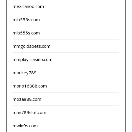
mexicanoo.com
mib555s.com
mib555s.com
mmgoldsbets.com
mmplay-casino.com
monkey789
mono16888.com
moza888.com
mun789slot.com
mwin9s.com