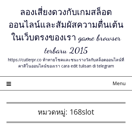
Skip
ลองเสี่ยงดวงกับเกมสล็อต
to
content
ออนไลน์และสัมผัสความตื่นเต้น
ในเว็บตรงของเรา game browser
terbaru 2015
https://cutlerpr.co ท้าทายโชคและชนะรางวัลกับสล็อตออนไลน์ที่
คาสิโนออนไลน์ของเรา cara edit tulisan di telegram
Menu
หมวดหมู่:
168slot