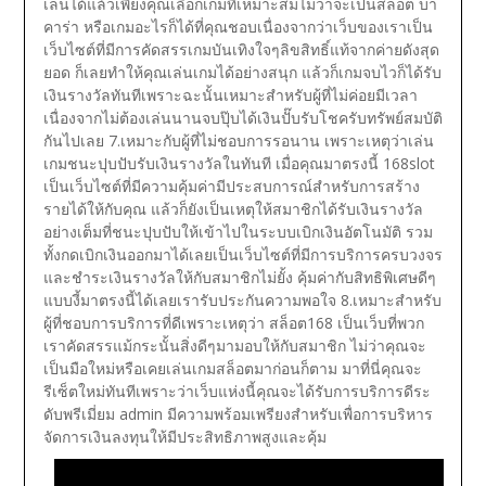
เล่นได้แล้วเพียงคุณเลือกเกมที่เหมาะสมไม่ว่าจะเป็นสล็อต บา
คาร่า หรือเกมอะไรก็ได้ที่คุณชอบเนื่องจากว่าเว็บของเราเป็น
เว็บไซต์ที่มีการคัดสรรเกมบันเทิงใจๆลิขสิทธิ์แท้จากค่ายดังสุด
ยอด ก็เลยทำให้คุณเล่นเกมได้อย่างสนุก แล้วก็เกมจบไวก็ได้รับ
เงินรางวัลทันทีเพราะฉะนั้นเหมาะสำหรับผู้ที่ไม่ค่อยมีเวลา
เนื่องจากไม่ต้องเล่นนานจบปุ๊บได้เงินปั๊บรับโชครับทรัพย์สมบัติ
กันไปเลย
7.เหมาะกับผู้ที่ไม่ชอบการรอนาน เพราะเหตุว่าเล่น
เกมชนะปุบปับรับเงินรางวัลในทันที เมื่อคุณมาตรงนี้ 168slot
เป็นเว็บไซต์ที่มีความคุ้มค่ามีประสบการณ์สำหรับการสร้าง
รายได้ให้กับคุณ แล้วก็ยังเป็นเหตุให้สมาชิกได้รับเงินรางวัล
อย่างเต็มที่ชนะปุบปับให้เข้าไปในระบบเบิกเงินอัตโนมัติ รวม
ทั้งกดเบิกเงินออกมาได้เลยเป็นเว็บไซต์ที่มีการบริการครบวงจร
และชำระเงินรางวัลให้กับสมาชิกไม่ยั้ง คุ้มค่ากับสิทธิพิเศษดีๆ
แบบงี้มาตรงนี้ได้เลยเรารับประกันความพอใจ
8.เหมาะสำหรับ
ผู้ที่ชอบการบริการที่ดีเพราะเหตุว่า สล็อต168 เป็นเว็บที่พวก
เราคัดสรรแม้กระนั้นสิ่งดีๆมามอบให้กับสมาชิก ไม่ว่าคุณจะ
เป็นมือใหม่หรือเคยเล่นเกมสล็อตมาก่อนก็ตาม มาที่นี่คุณจะ
รีเซ็ตใหม่ทันทีเพราะว่าเว็บแห่งนี้คุณจะได้รับการบริการดีระ
ดับพรีเมี่ยม admin มีความพร้อมเพรียงสำหรับเพื่อการบริหาร
จัดการเงินลงทุนให้มีประสิทธิภาพสูงและคุ้ม