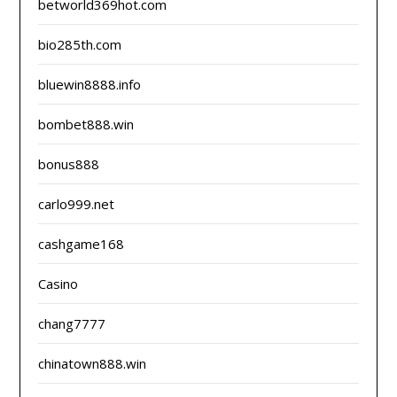
betworld369hot.com
bio285th.com
bluewin8888.info
bombet888.win
bonus888
carlo999.net
cashgame168
Casino
chang7777
chinatown888.win