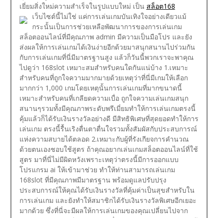
เยี่ยมสิ่งใหม่ความสำเร็จในรูปแบบใหม่ เป็น
สล็อต168
เว็บไซต์นี้ไม่ใช่
แค่การเล่นเกมบันเทิงใจอย่างเดียวแม้
กระนั้นเป็นการช่วยเหลือพัฒนาการของการเล่นเกม
สล็อตออนไลน์ที่มีคุณภาพ admin มีความเป็นมือโปร และยัง
ส่งผลให้การเล่นเกมได้เงินง่ายอีกด้วยมาสนุกสนานไปร่วมกัน
กับการเล่นเกมที่นี่มีมาตรฐานสูง แล้วก็วันนี้พวกเราจะพาคุณ
ไปดูว่า 168slot เหมาะสมสำหรับคนใดกันแน่บ้าง
1.เหมาะ
สำหรับคนที่ถูกใจความมากมายด้วยเหตุว่าที่นี่มีเกมให้เลือก
มากกว่า 1,000 เกมโดยเหตุนั้นการเล่นเกมที่มากขนาดนี้
เหมาะสำหรับคนที่เกลียดความเบื่อ ถูกใจความเล่นเกมสนุก
สนานๆรวมทั้งมีคุณภาพระดับพรีเมี่ยมทำให้การเล่นเกมตรงนี้
คุ้มแล้วก็ได้รับเงินรางวัลอย่างดี มีสิทธิพิเศษที่สุดยอดทำให้การ
เล่นเกม ตรงนี้รื้นเริงตื่นตาตื่นใจรวมทั้งสัมผัสกับประสบการณ์
แห่งความสบายได้ตลอด
2.เหมาะกับผู้ที่รังเกียจการคำนวณ
ด้วยตนเองชอบใช้สูตร ถ้าคุณอยากเล่นเกมสล็อตออนไลน์ที่ใช้
สูตร มาที่นี่ไม่มีผิดหวังเพราะเหตุว่าตรงนี้มีการออกแบบ
โปรแกรม ai ให้เข้ามาช่วย ทำให้ท่านสามารถเล่นเกม
168slot ที่มีคุณภาพมีมาตรฐาน พร้อมดูแลปรับปรุง
ประสบการณ์ให้คุณได้รับเงินรางวัลที่คุ้มค่าเป็นสุขสำหรับใน
การเล่นเกม และยังทำให้สมาชิกได้รับเงินรางวัลพิเศษอีกเยอะ
มากด้วย ซึ่งที่นี่จะมีผลให้การเล่นเกมของคุณเปลี่ยนไปจาก