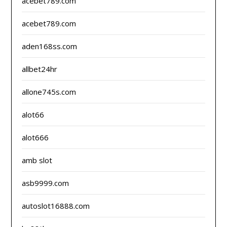
acebet789.com
acebet789.com
aden168ss.com
allbet24hr
allone745s.com
alot66
alot666
amb slot
asb9999.com
autoslot16888.com