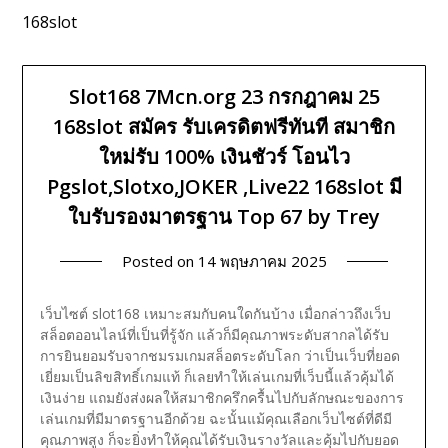
168slot
Slot168 7Mcn.org 23 กรกฎาคม 25
168slot สมัคร รับเครดิตฟรีทันที สมาชิก
ใหม่รับ 100% เงินชัวร์ โอนไว
Pgslot,Slotxo,JOKER ,Live22 168slot มี
ใบรับรองมาตรฐาน Top 67 by Trey
Posted on
14 พฤษภาคม 2025
เว็บไซต์ slot168 เหมาะสมกับคนใดกันบ้าง
เมื่อกล่าวถึงเว็บ
สล็อตออนไลน์ที่เป็นที่รู้จัก แล้วก็มีคุณภาพระดับสากลได้รับ
การยินยอมรับจากชมรมเกมสล็อตระดับโลก ว่าเป็นเว็บที่ยอด
เยี่ยมเป็นลิขสิทธิ์เกมแท้ ก็เลยทำให้เล่นเกมที่เว็บนี้แล้วคุ้มได้
เงินง่าย แถมยังส่งผลให้สมาชิกครึกครื้นไปกับลักษณะของการ
เล่นเกมที่มีมาตรฐานอีกด้วย
ฉะนั้นแม้คุณเลือกเว็บไซต์ที่ดีมี
คุณภาพสูง ก็จะยิ่งทำให้คุณได้รับเงินรางวัลและคุ้มไปกับยอด