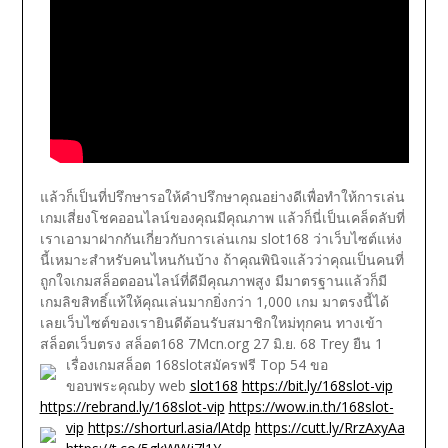
แล้วก็เป็นที่ปรึกษารอให้คำปรึกษาคุณอย่างดีเพื่อทำให้การเล่น
เกมเสี่ยงโชคออนไลน์ของคุณมีคุณภาพ
แล้วก็นี่เป็นเคล็ดลับที่
เราเอามาฝากกันเกี่ยวกับการเล่นเกม slot168 ว่าเว็บไซต์แห่ง
นี้เหมาะสำหรับคนไหนกันบ้าง ถ้าคุณพินิจแล้วว่าคุณเป็นคนที่
ถูกใจเกมสล็อตออนไลน์ที่ดีมีคุณภาพสูง มีมาตรฐานแล้วก็มี
เกมลิขสิทธิ์แท้ให้คุณเล่นมากยิ่งกว่า 1,000 เกม มาตรงนี้ได้
เลยเว็บไซต์ของเรายินดีต้อนรับสมาชิกใหม่ทุกคน
ทางเข้า
สล็อตเว็บตรง สล็อต168 7Mcn.org 27 มิ.ย. 68 Trey ยืน 1
เรื่องเกมสล็อต 168slotสมัครฟรี Top 54
ขอ
ขอบพระคุณby web
slot168
https://bit.ly/168slot-vip
https://rebrand.ly/168slot-vip
https://wow.in.th/168slot-
vip
https://shorturl.asia/lAtdp
https://cutt.ly/RrzAxyAa