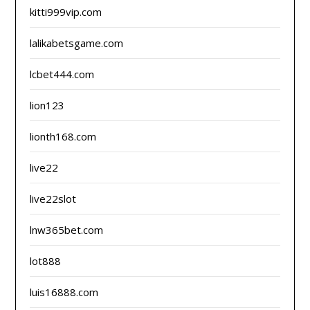
kitti999vip.com
lalikabetsgame.com
lcbet444.com
lion123
lionth168.com
live22
live22slot
lnw365bet.com
lot888
luis16888.com