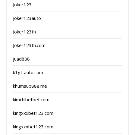
Joker123
joker123auto
Joker123th
Joker123th.com
juad888
k1gt-auto.com
khumsup888.me
kimchibetbet.com
kingxxxbet123.com
kingxxxbet123.com