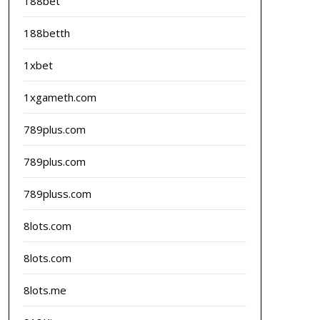
188bet
188betth
1xbet
1xgameth.com
789plus.com
789plus.com
789pluss.com
8lots.com
8lots.com
8lots.me