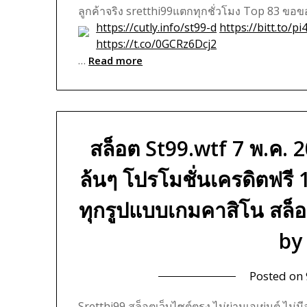
ลูกค้าจริง sretthi99แตกทุกชั่วโมง Top 83
ขอข
https://cutly.info/st99-d
https://bitt.to/p
https://t.co/0GCRz6Dcj2
…
Read more
สล็อต St99.wtf 7 พ.ค. 20
ล้นๆ โปรโมชั่นเครดิตฟรี 
ทุกรูปแบบเกมคาสิโน สล
by
Posted on
Sretthi99 สล็อตเว็บไซต์ตรง ไม่ผ่านเอเย่นต์ ไม่