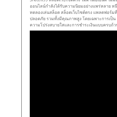
ออนไลน์กำลังได้รับความนิยมอย่างแพร่หลาย หนึ่
ทดลองเล่นสล็อต สล็อตเว็บไซต์ตรง แพลตฟอร์ม
ปลอดภัย รวมทั้งมีคุณภาพสูง โดยเฉพาะการเป็น เว็บ
ความโปร่งสบายใสและการชำระเงินแบบครบถ้ว