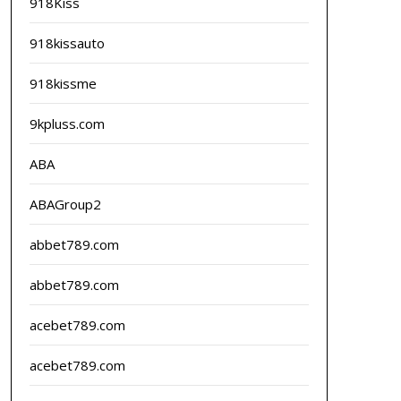
918Kiss
918kissauto
918kissme
9kpluss.com
ABA
ABAGroup2
abbet789.com
abbet789.com
acebet789.com
acebet789.com