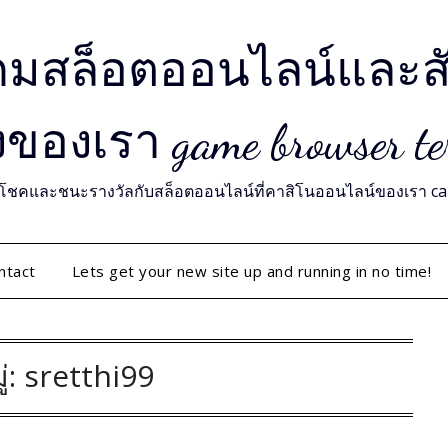
เกมสล็อตออนไลน์และสั
ของเรา game browser te
ายโชคและชนะรางวัลกับสล็อตออนไลน์ที่คาสิโนออนไลน์ของเรา cara
ntact
Lets get your new site up and running in no time!
่:
sretthi99