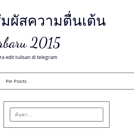
มผัสความตื่นเต้น
rbaru 2015
 edit tulisan di telegram
Pin Posts
ค้นหา
สำหรับ: