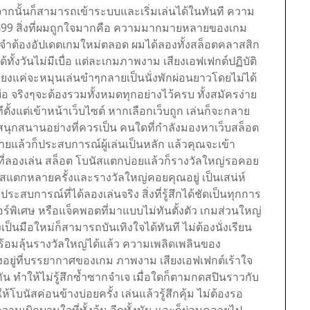
 จากนั้นก็สามารถเข้าระบบและเริ่มเล่นได้ในทันที ความ
ต99 สิ่งที่ผมถูกใจมากคือ ความมากมายหลายของเกม
นั้นจำต้องอัปเดตเกมใหม่ตลอด ผมได้ลองทั้งสล็อตคลาสสิก
้ทั้งวันไม่มีเบื่อ แต่ละเกมภาพงาม เสียงเอฟเฟกต์ปฏิบัติ
ปเพียงแค่จะหมุนเล่นขำๆกลายเป็นนั่งพักผ่อนยาวโดยไม่ได้
บื่อ จริงๆจะต้องรวมทั้งหมดทุกอย่างไว้ครบ ทั้งสมัครง่าย
ั้งแต่เข้าหน้าเว็บไซต์ หากเลือกเว็บถูก เล่นก็จะกลาย
สนุกสนานอย่างที่ควรเป็น
คนใดที่กำลังมองหาเว็บสล็อต
แล้วก็ประสบการณ์ผู้เล่นเป็นหลัก แล้วคุณจะเข้า
ี่ลองเล่น
สล็อต โบนัสแตกบ่อยแล้วก็รางวัลใหญ่รอคอย
สแตกหลายครั้งและรางวัลใหญ่คอยคุณอยู่ เป็นเสน่ห์
ะสบการณ์ที่ได้ลองเล่นจริง สิ่งที่รู้สึกได้ชัดเป็นทุกการ
อร์พิเศษ
หรือแจ็คพอตที่มาแบบไม่ทันตั้งตัว เกมส่วนใหญ่
เป็นมือใหม่ก็สามารถบันเทิงใจได้ทันที ไม่ต้องนั่งเรียน
้อมลุ้นรางวัลใหญ่ได้แล้ว
ความเพลิดเพลินของ
ยังอยู่ที่บรรยากาศของเกม ภาพงาม เสียงเอฟเฟกต์เร้าใจ
งกัน ทำให้ไม่รู้สึกซ้ำซากจำเจ เมื่อใดก็ตามกดสปินราวกับ
้โบนัสค่อนข้างบ่อยครั้ง เล่นแล้วรู้สึกคุ้ม ไม่ต้องรอ