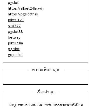
pgslot
https://allbet24hr.win
https://pgslotth.io
joker 123
slot777
pgslot88
betway
jokerasia
pg slot
gogoslot
ความเห็นล่าสุด
เรื่องล่าสุด
Tangtem168 เกมสดภาพชัด บรรยากาศพรีเมียม