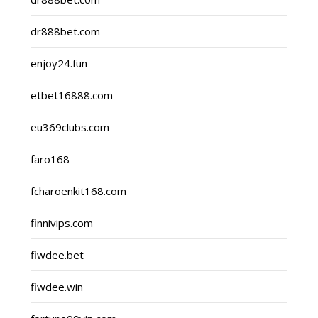
dr888bet.com
enjoy24.fun
etbet16888.com
eu369clubs.com
faro168
fcharoenkit168.com
finnivips.com
fiwdee.bet
fiwdee.win