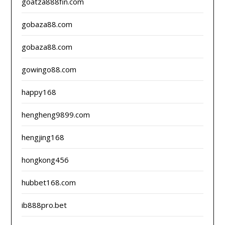
goatza888fin.com
gobaza88.com
gobaza88.com
gowingo88.com
happy168
hengheng9899.com
hengjing168
hongkong456
hubbet168.com
ib888pro.bet