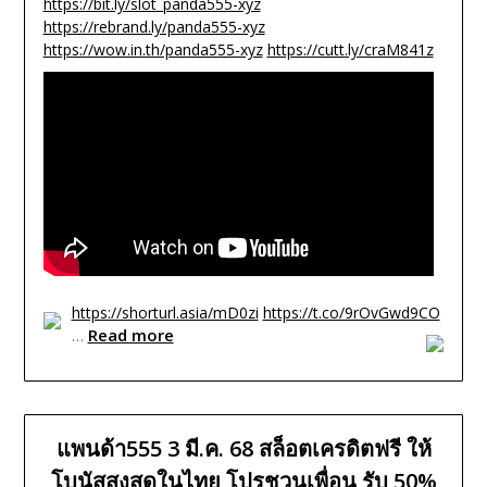
https://bit.ly/slot_panda555-xyz
https://rebrand.ly/panda555-xyz
https://wow.in.th/panda555-xyz
https://cutt.ly/craM841z
https://shorturl.asia/mD0zi
https://t.co/9rOvGwd9CO
Read more
…
แพนด้า555 3 มี.ค. 68 สล็อตเครดิตฟรี ให้
โบนัสสูงสุดในไทย โปรชวนเพื่อน รับ 50%