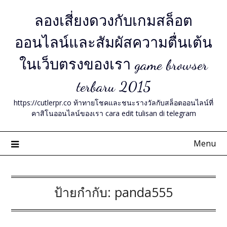
Skip
ลองเสี่ยงดวงกับเกมสล็อต
to
content
ออนไลน์และสัมผัสความตื่นเต้น
ในเว็บตรงของเรา game browser
terbaru 2015
https://cutlerpr.co ท้าทายโชคและชนะรางวัลกับสล็อตออนไลน์ที่
คาสิโนออนไลน์ของเรา cara edit tulisan di telegram
Menu
ป้ายกำกับ:
panda555