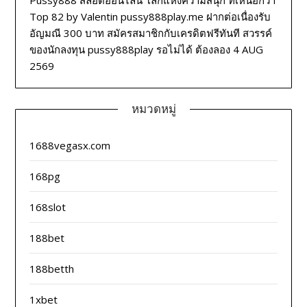
Top 82 by Valentin pussy888play.me ฝากต่อเนื่องรับ
อัญมณี 300 บาท สมัครสมาชิกกับเครดิตฟรีทันที สวรรค์
ของนักลงทุน pussy888play รอไม่ได้ ต้องลอง 4 AUG
2569
หมวดหมู่
1688vegasx.com
168pg
168slot
188bet
188betth
1xbet