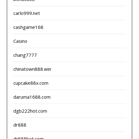
carlo999.net
cashgame168
Casino
chang7777
chinatown888.win
cupcake88x.com
daruma1688.com
dgb222hot.com
dr888
dr888bet.com