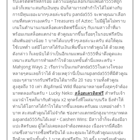
รับเครดิตฟรีหลักร้อย แต่ว่าแม้คุณเลือกเกมแพนด้า555ที่ถูก
แล้วก็เหมาะสมกับเงินทุน มันก็สามารถทำกำไรได้ไม่ต่างกับ
การมีทุนเยอะมากๆเลยล่ะขอรับ panda555 จะพาคุณมาเลือก
เกมที่สมควรเองครับ
• Treasures of Aztec: ไม่มีผู้ใดไม่ทราบ
เกมในตำนานเกมสล็อตเครดิตฟรีนี้แน่ๆ กับเกมสาวถ้ำที่มา
พร้อมเกมสล็อตแตกง่าย ตัวคูณมากขึ้นเรื่อยๆในรอบฟรีสปิน
เดิมพันอย่างน้อย 1 บาทได้แบบชิวๆเลยล่ะนะครับ ต่อให้คุณ
ใช้เบทต่ำ แต่มีโอกาสได้รับเงินเพิ่มขึ้นจากตัวคูณได้ ด้วยเหตุ
ดังกล่าว ก็เลยนับได้ว่าเป็นอีกเกมแพนด้า555ที่น่าดึงดูดและ
เหมาะสมกับการทำผลกำไรด้วยเบทขั้นต่ำนี่แหละครับ
•
Mahjong Ways 2: เรียกว่าเป็นเกมPanda555ในดวงใจของ
หลายๆคนเลยก็ว่าได้ ด้วยเหตุว่านี่เป็นเกมpanda555ที่มีตัวคูณ
เยอะๆสามารถรับฟรีสปินได้มากถึง 20 รอบ รวมทั้งตัวคูณ
สูงสุดถึง 10 เท่า สัญลักษณ์ Wild ที่ออกมาหลายครั้งสุดๆจำต้อง
มาทดลองกันครับ
• Lucky Neko:
สล็อตเครดิตฟรี
สำหรับเจ้า
แมวนำโชคก็มากับตัวคูณ x2 ทุกครั้งที่โผล่มาบนรีล ยิ่งทำให้
ท่านได้โอกาสได้กำไรได้มากขึ้นเลยคะครับผม เบทอย่างต่ำ 1
บาท สะสมตัวคูณได้ไม่จำกัด ช่องทางแตกหนักสูงมากๆมาทดล
องpanda555กันได้เลย!
• Caishen Wins: มีสาวถ้ำก็จะต้องมีอา
แปะสิครับผม ผู้ใดไม่เคยลองจำต้องทดลอง เนื่องจากนี่คืออีก
เกมซึ่งสามารถซื้อฟรีสปินได้ และคุณจะได้รับตัวคูณแบบสุ่ม
อีกด้วย พนันขั้นต่ำ 1 บาท สุ่มฟรีสปิน 20 ครั้ง มาพร้อมตัวคูณ