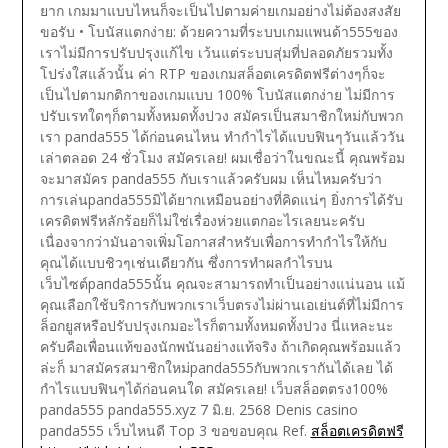
ยาก เกมมาแบบไหนก็จะเป็นไปตามค่ายเกมอย่างไม่ต้องสงสัย
ขอรับ
• โบนัสแตกง่าย: ด้วยความที่ระบบเกมแพนด้า555ของ
เราไม่มีการปรับปรุงแก้ไข เว้นแต่ระบบสุ่มที่ปลอดภัยรวมทั้ง
โปร่งใสแล้วนั้น ค่า RTP ของเกมสล็อตเครดิตฟรีต่างๆก็จะ
เป็นไปตามกติกาของเกมแบบ 100% โบนัสแตกง่าย ไม่มีการ
ปรับเรทใดๆก็ตามทั้งหมดทั้งปวง
สมัครเป็นสมาชิกใหม่กับพวก
เรา panda555 ได้ก่อนคนไหน ทำกำไรได้แบบฟินๆวันแล้ววัน
เล่าตลอด 24 ชั่วโมง สมัครเลย!
ผมเชื่อว่าในขณะนี้ คุณพร้อม
จะมาสมัคร panda555 กับเราแล้วครับผม เห็นไหมครับว่า
การเล่นpanda555มิได้ยากเหมือนอย่างที่คิดแน่ๆ ยิ่งการได้รับ
เครดิตฟรีหลักร้อยก็ไม่ใช่เรื่องห่วยแตกอะไรเลยนะครับ
เนื่องจากว่ามันอาจเพิ่มโอกาสสำหรับเพื่อการทำกำไรให้กับ
คุณได้แบบชิวๆเช่นเดียวกัน ซึ่งการทำผลกำไรบน
เว็บไซต์panda555นั้น คุณจะสามารถทำเป็นอย่างแน่นอน แม้
คุณเลือกใช้บริการกับพวกเราเว็บตรงไม่ผ่านเอเย่นต์ที่ไม่มีการ
ล็อกยูสหรือปรับปรุงเกมอะไรก็ตามทั้งหมดทั้งปวง นี่แหละนะ
ครับคือเพื่อนแท้ของนักพนันอย่างแท้จริง ถ้าเกิดคุณพร้อมแล้ว
ล่ะก็ มาสมัครสมาชิกใหม่panda555กับพวกเรากันได้เลย ได้
กำไรแบบฟินๆได้ก่อนคนใด สมัครเลย!
เว็บสล็อตตรง100%
panda555 panda555.xyz 7 มิ.ย. 2568 Denis casino
panda555 เว็บไหนดี Top 3
ขอขอบคุณ Ref.
สล็อตเครดิตฟรี