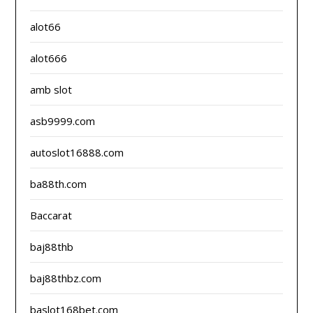
alot66
alot666
amb slot
asb9999.com
autoslot16888.com
ba88th.com
Baccarat
baj88thb
baj88thbz.com
baslot168bet.com