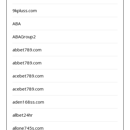
9kpluss.com
ABA
ABAGroup2
abbet789.com
abbet789.com
acebet789.com
acebet789.com
aden168ss.com
allbet24hr
allone745s.com