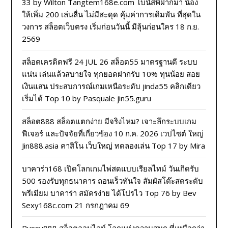
33 by Wilton Tangtem168e.com โบนัสพี่ฝากมา น้อง
ให้เพิ่ม 200 เล่นลื่น ไม่มีสะดุด คุ้มค่าการเดิมพัน ที่สุดใน
วงการ สล็อตเว็บตรง เริ่มก่อนวันนี้ มีลุ้นก่อนใคร 18 ก.ย.
2569
สล็อตเครดิตฟรี 24 JUL 26 สล็อต55 มาตรฐานดี ระบบ
แน่น เล่นแล้วสบายใจ ทุกยอดฝากรับ 10% ทุนน้อย สอย
เงินแสน ประสบการณ์เกมเหนือระดับ jinda55 คลิกเดียว
เริ่มได้ Top 10 by Pasquale jin55.guru
สล็อต888 สล็อตแตกง่าย มีจริงไหม? เจาะลึกระบบเกม
ฟีเจอร์ และปัจจัยที่เกี่ยวข้อง 10 ก.ค. 2026 เวปไซต์ ใหญ่
Jin888.asia คาสิโน เว็บใหญ่ ทดลองเล่น Top 17 by Mira
บาคาร่า168 เปิดโลกเกมไพ่สดแบบเรียลไทม์ วันเกิดรับ
500 รองรับทุกธนาคาร ถอนเร็วทันใจ สัมผัสโต๊ะสดระดับ
พรีเมียม บาคาร่า สมัครง่าย ได้โปรไว Top 76 by Bev
Sexy168c.com 21 กรกฎาคม 69
Pussy888 สล็อตออนไลน์ โลกแห่งความสนุก ที่เหนือกว่า