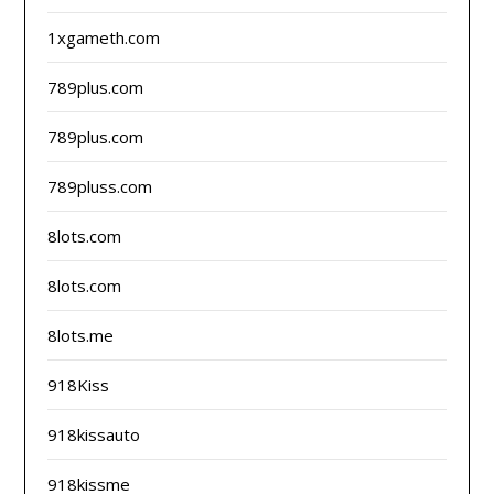
1xgameth.com
789plus.com
789plus.com
789pluss.com
8lots.com
8lots.com
8lots.me
918Kiss
918kissauto
918kissme