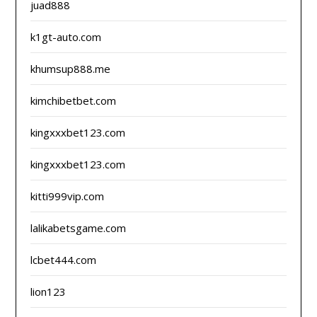
juad888
k1gt-auto.com
khumsup888.me
kimchibetbet.com
kingxxxbet123.com
kingxxxbet123.com
kitti999vip.com
lalikabetsgame.com
lcbet444.com
lion123