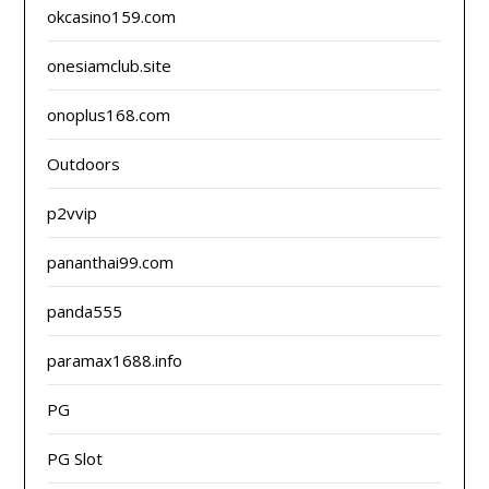
okcasino159.com
onesiamclub.site
onoplus168.com
Outdoors
p2vvip
pananthai99.com
panda555
paramax1688.info
PG
PG Slot