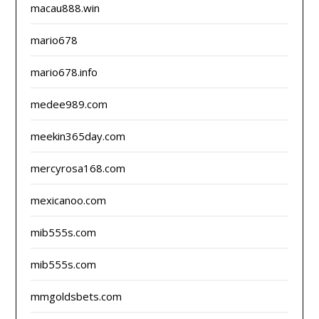
macau888.win
mario678
mario678.info
medee989.com
meekin365day.com
mercyrosa168.com
mexicanoo.com
mib555s.com
mib555s.com
mmgoldsbets.com