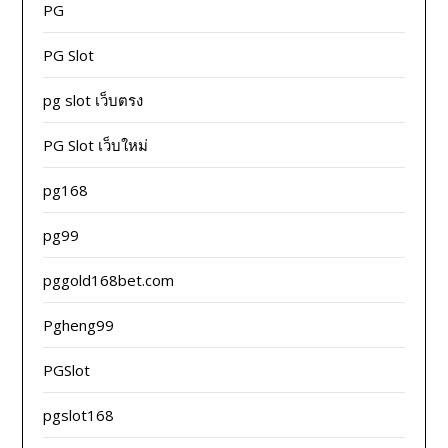
PG
PG Slot
pg slot เว็บตรง
PG Slot เว็บใหม่
pg168
pg99
pggold168bet.com
Pgheng99
PGSlot
pgslot168