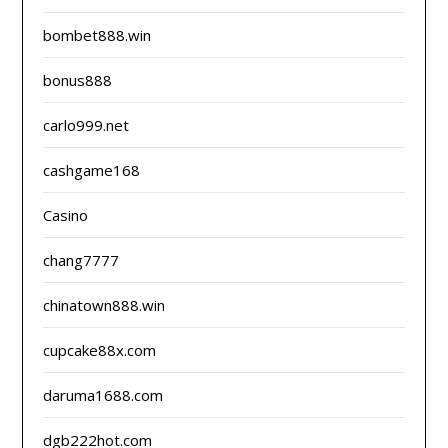
bombet888.win
bonus888
carlo999.net
cashgame168
Casino
chang7777
chinatown888.win
cupcake88x.com
daruma1688.com
dgb222hot.com