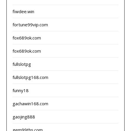
fiwdee.win
fortune99vip.com
fox689ok.com
fox689ok.com
fullslotpg
fullslotpg168.com
funny18
gachawin168.com
gaojing888
gem99ths.com