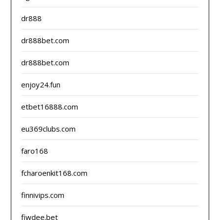
dr888
dr888bet.com
dr888bet.com
enjoy24.fun
etbet16888.com
eu369clubs.com
faro168
fcharoenkit168.com
finnivips.com
fiwdee.bet