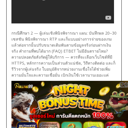
กรณีศึกษา 2 — ผู้เล่นเชิงพินิจพิจารณา
แผน: บันทึกผล 20–30
เซสชัน พินิจพิจารณา RTP และก็แบบอย่างการจ่ายของเกม
แล้วต่อจากนั้นปรับขนาดเดิมพันตามข้อมูลจริงก่อนฝากเงิน
จริง
คำถามที่พบได้มาก (FAQ)
ETBET ไม่มีอันตรายไหม?
ความปลอดภัยสังกัดผู้ให้บริการ — ควรที่จะเลือกเว็บไซต์ที่มี
HTTPS, หลักการความเป็นส่วนตัวแน่ชัด, วิถีทางติดต่อ และก็
รีวิวจากผู้เล่นจริง ใบอนุมัติจากหน่วยงานเชื่อใจได้ช่วยเพิ่ม
ความมั่นใจและความเชื่อมั่น
เบิกเงินใช้เวลานานเยอะแค่