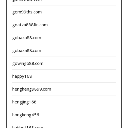
gem99ths.com
goatza888fin.com
gobaza88.com
gobaza88.com
gowingo88.com
happy168
hengheng9899.com
hengjing168
hongkong456
hubbet168.com