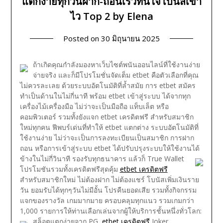
แตกง่ายทุกวันฝาก-ถอนเร็วทันใจโบนัสเข้า
ไว Top 2 by Elena
Posted on
30 มิถุนายน 2025
ถ้าเกิดคุณกำลังมองหาเว็บไซต์พนันออนไลน์ที่ใช้งานง่าย
จ่ายจริง และก็มีโปรโมชั่นจัดเต็ม etbet คือตัวเลือกที่คุณ
ไม่ควรละเลย ด้วยระบบอัตโนมัติที่ล้ำสมัย การ etbet สมัคร
ทำเป็นด้านในไม่กี่นาที พร้อม etbet เข้าสู่ระบบ ได้จากทุก
เครื่องไม้เครื่องมือ ไม่ว่าจะเป็นมือถือ แท็บเล็ต หรือ
คอมพิวเตอร์ รวมทั้งยังแจก etbet เครดิตฟรี สำหรับสมาชิก
ใหม่ทุกคน
ฟีพบร์เด่นที่ทำให้ etbet แตกต่าง
ระบบอัตโนมัติที่
ใช้งานง่าย
ไม่ว่าจะเป็นการลงทะเบียนเป็นสมาชิก การฝาก
ถอน หรือการเข้าสู่ระบบ etbet ได้ปรับปรุงระบบให้ใช้งานได้
ข้างในไม่กี่วินาที รองรับทุกธนาคาร แล้วก็ True Wallet
โปรโมชันรวมทั้งเครดิตฟรีสุดคุ้ม
etbet เครดิตฟรี
สำหรับสมาชิกใหม่ ไม่ต้องฝาก ไม่ต้องแชร์
โบนัสเพิ่มเงินราย
วัน ยอมรับได้ทุกๆวันไม่มีอั้น
โปรคืนยอดเสีย รวมทั้งกิจกรรม
แจกของรางวัล
เกมมากมาย ครอบคลุมทุกแนว
รวมเกมกว่า
1,000 รายการให้ท่านเลือกเล่นจากผู้ให้บริการชั้นหนึ่งทั่วโลก:
สล็อตแตกง่ายจาก PG,
etbet เครดิตฟรี
Joker,