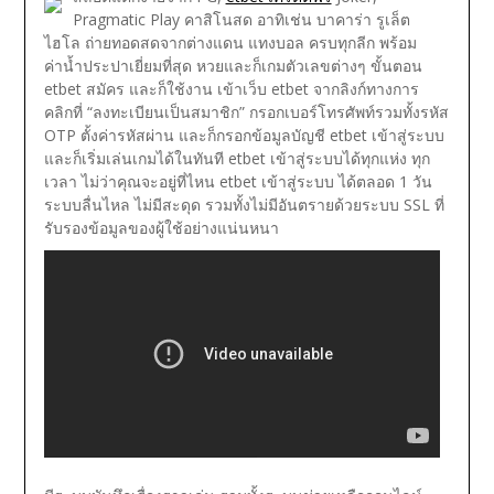
Pragmatic Play
คาสิโนสด อาทิเช่น บาคาร่า รูเล็ต
ไฮโล ถ่ายทอดสดจากต่างแดน
แทงบอล ครบทุกลีก พร้อม
ค่าน้ำประปาเยี่ยมที่สุด
หวยและก็เกมตัวเลขต่างๆ
ขั้นตอน
etbet สมัคร และก็ใช้งาน
เข้าเว็บ etbet จากลิงก์ทางการ
คลิกที่ “ลงทะเบียนเป็นสมาชิก” กรอกเบอร์โทรศัพท์รวมทั้งรหัส
OTP
ตั้งค่ารหัสผ่าน และก็กรอกข้อมูลบัญชี
etbet เข้าสู่ระบบ
และก็เริ่มเล่นเกมได้ในทันที
etbet เข้าสู่ระบบได้ทุกแห่ง ทุก
เวลา
ไม่ว่าคุณจะอยู่ที่ไหน etbet เข้าสู่ระบบ ได้ตลอด 1 วัน
ระบบลื่นไหล ไม่มีสะดุด รวมทั้งไม่มีอันตรายด้วยระบบ SSL ที่
รับรองข้อมูลของผู้ใช้อย่างแน่นหนา