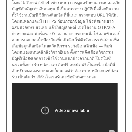
โดยสวัสดิภาพ (etbet เข้าระบบ)
การดูแลรักษาความปลอดภัย
บัญชีสำคัญเท่าเงินลงทุน นี่เป็นแนวทางปฏิบัติเมื่อล็อกอินรวม
ทั้งใช้งานบัญชี
วิถีทางล็อกอินที่ชี้แนะ
ตรวจสอบ URL ให้เป็น
โดเมนหลักและมี HTTPS ก่อนกรอกข้อมูล
ใช้รหัสผ่านยาว
ผสมตัวอักษร ตัวเลข แล้วก็สัญลักษณ์
เปิดใช้งาน OTP/2FA
ถ้าหากแพลตฟอร์มรองรับ
ออกมาจากระบบเมื่อใช้คอมพิวเตอร์
สาธารณะ
กลเม็ดป้องกันเพิ่มเติมอีก
ใช้ตัวจัดการรหัสผ่านเพื่อ
เก็บข้อมูลล็อกอินโดยสวัสดิภาพ
ระวังอีเมลฟิชชิง — พิมพ์
โดเมนเองแทนคลิกลิงก์จากอีเมล
ตั้งการแจ้งเตือนกิจกรรม
บัญชีเพื่อสังเกตการเข้าใช้งานแตกต่างจากปกติ
โปรโมชั่
นรวมทั้งการรับ etbet เครดิตฟรี
เครดิตฟรีเป็นเครื่องมือที่ดี
สำหรับทดลองระบบและก็เกม แต่ว่าต้องทราบหลักเกณฑ์ก่อน
รับ เป็นต้นว่า เทิร์นโอเวอร์และข้อจำกัดการถอน