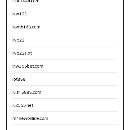
lcbet444.com
lion123
lionth168.com
live22
live22slot
lnw365bet.com
lot888
luis16888.com
lux555.net
m4newonline.com