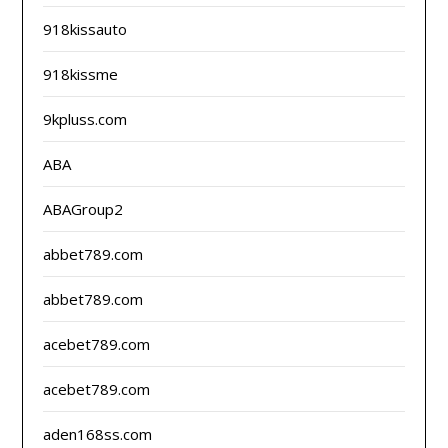
918kissauto
918kissme
9kpluss.com
ABA
ABAGroup2
abbet789.com
abbet789.com
acebet789.com
acebet789.com
aden168ss.com