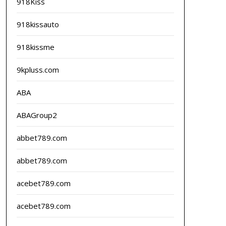
918Kiss
918kissauto
918kissme
9kpluss.com
ABA
ABAGroup2
abbet789.com
abbet789.com
acebet789.com
acebet789.com