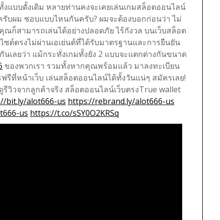
้งแบบดั้งเดิม หลายท่านคงจะเคยเล่นเกมสล็อตออนไลน์
วครับผม ชอบแบบไหนกันครับ? ผมจะต้องบอกก่อนว่า ไม่
ุณก็สามารถเล่นได้อย่างปลอดภัย ไร้กังวล บนเว็บสล็อต
บไซต์ตรงไม่ผ่านเอเย่นต์ที่ได้รับมาตรฐานและการยืนยัน
ะกันเลยว่า แม้กระทั่งเกมทั้งยัง 2 แบบจะแตกต่างกันขนาด
6
ของพวกเรา รวมทั้งหากคุณพร้อมแล้ว
มาลงทะเบียน
ีที่หน้าเว็บ เล่นสล็อตออนไลน์ได้ทั้งวันแน่ๆ สมัครเลย!
ูรีวิวจากลูกค้าจริง สล็อตออนไลน์เว็บตรงTrue wallet
://bit.ly/alot666-us
https://rebrand.ly/alot666-us
ot666-us
https://t.co/sSY0O2KRSq