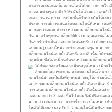
สามารถเล่นเกมสล็อตออนไลน์ได้อย่างสบายใจ มี
ของเกมต่างๆมากถึง 96% มั่นใจได้เลยว่า เล่นยั
เกมจากนานาประการค่ายชั้นก็รับประกันให้เลยว่า 
ประสบการณ์การเล่นสล็อตออนไลน์ที่เหมาะสมที่สุ
มาชมความแตกต่างระหว่างเกม สล็อตออนไลน์เว็บ
กัน!
มาครับทุกคน! สล็อต666 จะพาคุณมาชมไม่เหม
กันขอรับ จำเป็นต้องบอกก่อนนะครับว่า ด้วยคว
แบบเกมรูปแบบใหม่จากค่ายเกมต่างๆมากมายก่ายกอง 
สล็อตออนไลน์แบบดั้งเดิมหรือคลาสิกนั้น ก็ยังคงม
กลุ่มด้วย ซึ่งไม่เหมือนกันระเหว่างเกมสล็อตออนไ
ได้ชัดเลยล่ะครับผม จะมีตรงจุดไหน จะมีอะไร
ล้อและก็แถวของเกม สล็อตออนไลน์เว็บตรง
ออนไลน์น่าจะเป็นสิ่งที่ทุกคนน่าจะดูได้อย่างเห็น
แถวของเกมสล็อตออนไลน์แบบดั้งเดิมจะมีแค่ 3 วงล้
การเล่นเกมสล็อตออนไลน์แบบดั้งเดิมนั้นเล่นง่า
วงล้อมากกว่า 3 วงล้อขึ้นไป แถมยังมีปริมาณแถวท
มากกว่า เล่นยากกว่า บางครั้งอาจจะไม่เหมาะกับผู้เ
ใหม่ได้ดีเลยล่ะนะครับ
2. จำนวนไลน์เดิมพันของ