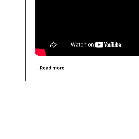
…
Read more