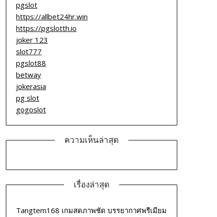
pgslot
https://allbet24hr.win
https://pgslotth.io
joker 123
slot777
pgslot88
betway
jokerasia
pg slot
gogoslot
ความเห็นล่าสุด
เรื่องล่าสุด
Tangtem168 เกมสดภาพชัด บรรยากาศพรีเมียม