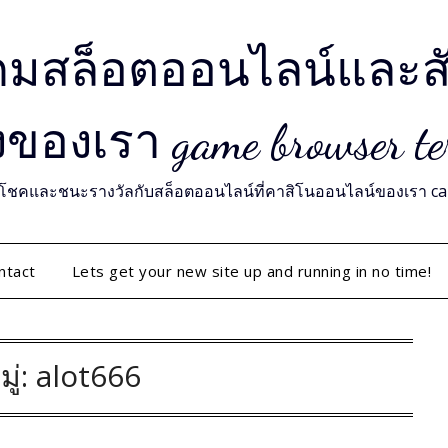
เกมสล็อตออนไลน์และสั
ของเรา game browser te
ายโชคและชนะรางวัลกับสล็อตออนไลน์ที่คาสิโนออนไลน์ของเรา cara
ntact
Lets get your new site up and running in no time!
ู่:
alot666