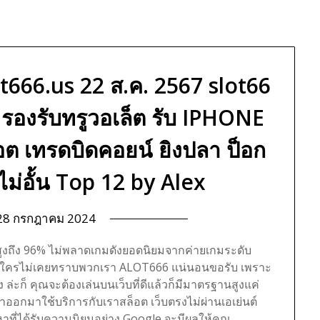
t666.us 22 ส.ค. 2567 slot66
 รองรับทรูวอเล็ต รับ IPHONE
็อต เทรดบิดคอยน์ ยิงปลา ป็อก
ไม่อั้น Top 12 by Alex
28 กรกฎาคม 2024
สูงถึง 96% ไม่พลาดเกมดังยอดนิยมจากค่ายเกมระดับ
ม่มีใครไม่เคยทราบพวกเรา ALOT666 แน่นอนขอรับ เพราะ
ล่ะก็ คุณจะต้องเล่นบนเว็บที่ดีแล้วก็มีมาตรฐานสูงแค่
นำออกมาใช้บริการกับเราสล็อต
เว็บตรงไม่ผ่านเอเย่นต์
ที่ได้รับความนิยมอย่าง Google จะมีผลให้คุณ