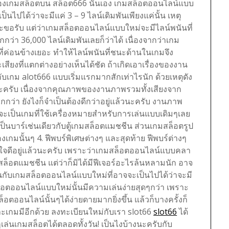
ันของเกมสล็อตบน สล็อต666 นั่นเอง เกมสล็อตออนไลน์แบบ
ไปได้ว่าจะมีแค่ 3 – 9 ไลน์เดิมพันเพียงแค่นั้น เหตุ
ขอรับ แต่ว่าเกมสล็อตออนไลน์แบบใหม่จะมีไลน์พนันที่
่า 36,000 ไลน์เดิมพันเลยก็ว่าได้ เนื่องจากว่าเกม
่ค่อนข้างเยอะ ทำให้ไลน์พนันที่ชนะด้านในเกมจึง
สียงที่แตกต่างอย่างเห็นได้ชัด
ถ้าเกิดเอาเรื่องของงาน
ับเกม alot666 แบบเริ่มแรกมากสักเท่าไรนัก ด้วยเหตุดัง
นนะครับ เนื่องจากคุณภาพของงานภาพรวมทั้งเสียงจาก
ว่า ยังไงก็จำเป็นต้องดีกว่าอยู่แล้วนะครับ งานภาพ
จะเป็นเกมที่ใช้เครื่องหมายสำหรับการเล่นแบบเดิมๆเลย
มเป็นบาร์เช่นเดียวกับตู้เกมสล็อตแมชชีน ส่วนเกมสล็อตรูป
งเกมนั้นๆ
4. ฟีพบร์พิเศษต่างๆ
และสุดท้าย ฟีพบร์ต่างๆ
าใจดีอยู่แล้วนะครับ เพราะว่าเกมสล็อตออนไลน์แบบคลา
ล็อตแมชชีน แต่ว่าก็มิได้มีฟีเจอร์อะไรล้นหลามนัก อาจ
นกันกับเกมสล็อตออนไลน์แบบใหม่ที่อาจจะเป็นไปได้ว่าจะมี
ล็อตออนไลน์แบบใหม่นั้นมีความเล่นง่ายสุดๆกว่า เพราะ
ตออนไลน์นั้นๆได้ง่ายดายมากยิ่งขึ้น แล้วก็บางครั้งก็
ละเกมมีอีกด้วย
ลงทะเบียนใหม่กับเรา slot66
slot66
ได้
เล่นเกมสล็อตได้ตลอดทั้งวัน!
เป็นไงบ้างนะครับกับ