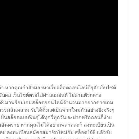
ยว่า หากคุณกำลังมองหาเว็บสล็อตออนไลน์ดีๆสักเว็บไซต์
้ครับผม เว็บไซต์ตรงไม่ผ่านเอเย่นต์ ไม่ผ่านตัวกลาง
อต168 มาพร้อมเกมสล็อตออนไลน์จำนวนมากจากค่ายเกม
กรรมล้นหลาม รับได้ตั้งแต่เป็นพวกใหม่กันอย่างยิ่งจริงๆ
ปั่นสล็อตแบบฟินๆได้ทุกวี่ทุกวัน จะฝากหรือถอนก็ง่าย
็นอันตราย หากคุณไม่ได้อยากพลาดล่ะก็ ลงทะเบียนเป็น
เลย
ลงทะเบียนสมัครสมาชิกใหม่กับ สล็อต168 แล้วรับ