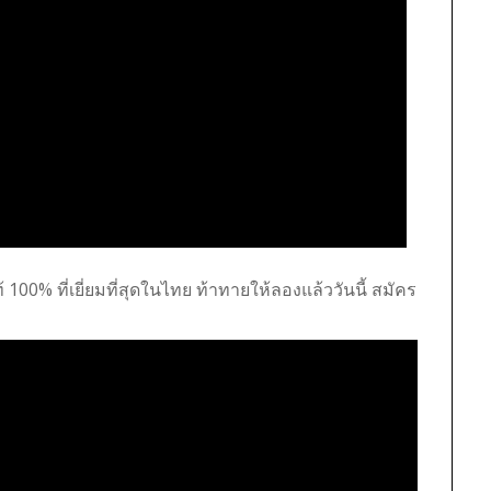
้ 100% ที่เยี่ยมที่สุดในไทย ท้าทายให้ลองแล้ววันนี้ สมัคร