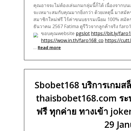
คุณอาจจะไม่ต้องเล่นเกมกลุ่มนี้ก็ได้ เนื่องจากบ
จะเหมาะสมกับคุณมากยิ่งกว่า ด้วยเหตุนี้ มาสมั
สมาชิกใหม่ฟรี ไร้ค่าขนบธรรมเนียม 100% สมัค
ธันวาคม 2567 Fatima ดูรีวิวจากลูกค้าจริง fa
ขอบคุณwebsite
pgslot
https://bit.ly/faro
https://wow.in.th/faro168_co
https://cutt
…
Read more
Sbobet168 บริการเกมสล
thaisbobet168.com ระบ
ฟรี ทุกค่าย ทางเข้า jok
29 Ja