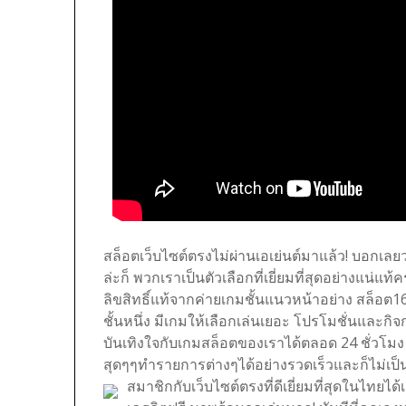
สล็อตเว็บไซต์ตรงไม่ผ่านเอเย่นต์มาแล้ว! บอกเล
ล่ะก็ พวกเราเป็นตัวเลือกที่เยี่ยมที่สุดอย่างแน่แท
ลิขสิทธิ์แท้จากค่ายเกมชั้นแนวหน้าอย่าง สล็
ชั้นหนึ่ง มีเกมให้เลือกเล่นเยอะ โปรโมชั่นและกิจ
บันเทิงใจกับเกมสล็อตของเราได้ตลอด 24 ชั่วโมง 
สุดๆๆทำรายการต่างๆได้อย่างรวดเร็วและก็ไม่เป
สมาชิกกับเว็บไซต์ตรงที่ดีเยี่ยมที่สุดในไทยได้