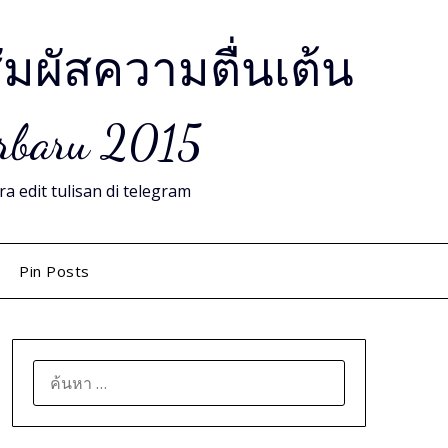
มผัสความตื่นเต้น
rbaru 2015
 edit tulisan di telegram
Pin Posts
ค้นหา
สำหรับ: