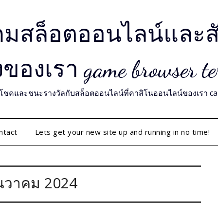
เกมสล็อตออนไลน์และสั
ของเรา game browser te
ายโชคและชนะรางวัลกับสล็อตออนไลน์ที่คาสิโนออนไลน์ของเรา cara
ntact
Lets get your new site up and running in no time!
ันวาคม 2024