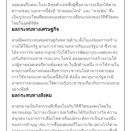
ลอตเตอรี่แต่ละใบจะมีชุดตัวเลขซึ่งผู้ซื้อสามารถเลือกได้ตาม
ความชอบ นอกจากนี้ยังมี “หวยออนไลน์” และ “หวยหุ้น” ซึ่ง
เป็นรูปแบบใหม่ที่ตอบสนองต่อการเปลี่ยนแปลงของวิถีชีวิตคน
ไทยในยุคดิจิทัล
ผลกระทบทางเศรษฐกิจ
หวยมีผลกระทบต่อเศรษฐกิจหลายด้าน ทั้งในแง่ของการสร้าง
รายได้ให้แก่รัฐ ผ่านการจำหน่ายสลากกินแบ่งรัฐบาล ซึ่งราย
ได้จากการขายสลากถูกนำไปใช้ในการพัฒนาประเทศและส่ง
เสริมกิจกรรมสาธารณะประโยชน์ ตลอดจนการสร้างงานให้
แก่ผู้ขายลอตเตอรี่ตามท้องตลาด
ในอีกด้านหนึ่ง การใช้จ่ายใน
หวยบางครั้งอาจส่งผลเสียหากประชาชนไม่สามารถควบคุม
การใช้จ่ายจนกลายเป็นหนี้สินได้ ดังนั้น หน่วยงานรัฐควรมี
มาตรการควบคุมและให้ความรู้ประชาชนเกี่ยวกับการเล่นหวย
อย่างมีสติ
ผลกระทบทางสังคม
หวยกลายเป็นกิจกรรมที่เชื่อมโยงกับวิถีชีวิตของคนไทยใน
หลายแง่มุม ไม่ว่าจะเป็นความหวังที่จะได้รับเงินรางวัล ความ
สนุกสนานจากการเสี่ยงโชค หรือแม้กระทั่งการเป็นส่วนหนึ่ง
ของการทำบุญ เช่น การซื้อลอตเตอรี่ในงานวัด อย่างไรก็ตาม
การมองว่าหวยเป็นทางลัดสู่ความร่ำรวยถือว่าเป็นความเชื่อที่