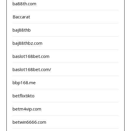
ba88th.com
Baccarat
baj88thb
baj88thbz.com
baslot168bet.com
baslot168bet.com/
bbp168.me
betflixtikto
betm4vip.com
betwin6666.com