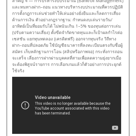
สำคัญ 4 — การบริหารงบประมาณ (Bankroll Management)
และหนทางฝาก–ถอน
แนวทางบริหารงบประมาณที่ควรปฏิบัติ
การตั้งกฎการเล่นช่วยทำให้เล่นอย่างยั่งยืนและก็ลดการเสี่ยง
ด้านการเงิน ตัวอย่างกฎรากฐาน:
กำหนดงบเล่นรายวัน/
อาทิตย์เป็นที่ยอมรับได้
ไม่พนันเกิน 1–5% ของทุนต่อการเล่น
(ปรับตามความเสี่ยง)
ตั้งขีดจำกัดขาดทุนและก็เป้าผลกำไรต่อ
เซสชัน
แยกทุนทดลอง (เครดิตฟรี) ออกจากทุนจริง
วิถีทาง
ฝาก–ถอนที่ปลอดภัย
ใช้บัญชีธนาคารที่ลงทะเบียนตรงกับชื่อผู้
สมัคร
เก็บหลักฐานการโอน (สลิปหรือภาพจอ) กระทั่งการถอน
จะเสร็จ
เลี่ยงการฝากผ่านบุคคลที่สามเพื่อลดความยุ่งยากเมื่อ
จะต้องพิสูจน์รายการ
การเลือกเกมแล้วก็ตัวอย่างการประยุกต์
ใช้จริง