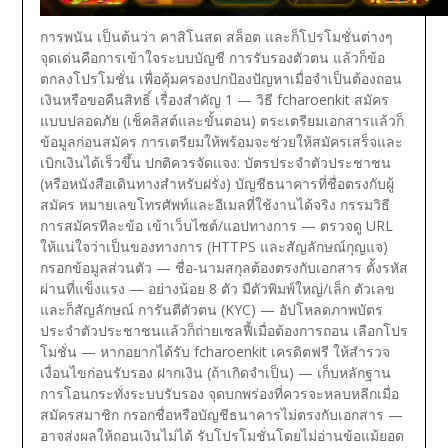
การพนัน เป็นต้นว่า คาสิโนสด สล็อต และก็โปรโมชั่นต่างๆ
จุดเด่นคือการเข้าใจระบบบัญชี การรับรองตัวตน แล้วก็ข้อ
ตกลงโปรโมชั่น เพื่อคุ้มครองปกป้องปัญหาเมื่อจำเป็นต้องถอน
เงินหรือขอคืนสิทธิ์
เรื่องสำคัญ 1 — วิธี fcharoenkit สมัคร
แบบปลอดภัย (เช็คลิสต์และขั้นตอน)
ตระเตรียมเอกสารแล้วก็
ข้อมูลก่อนสมัคร
การเตรียมให้พร้อมจะช่วยให้สมัครเสร็จและ
เบิกเงินได้เร็วขึ้น ปกติควรจัดแจง: บัตรประจำตัวประชาชน
(หรือหนังสือเดินทางสำหรับฝรั่ง) บัญชีธนาคารที่ชื่อตรงกับผู้
สมัคร หมายเลขโทรศัพท์และอีเมลที่ใช้งานได้จริง
กรรมวิธี
การสมัครทีละข้อ
เข้าเว็บไซต์/แอปทางการ — ตรวจดู URL
ให้แน่ใจว่าเป็นของทางการ (HTTPS และสัญลักษณ์กุญแจ)
กรอกข้อมูลส่วนตัว — ชื่อ-นามสกุลต้องตรงกับเอกสาร
ตั้งรหัส
ผ่านที่แข็งแรง — อย่างน้อย 8 ตัว มีตัวพิมพ์ใหญ่/เล็ก ตัวเลข
และก็สัญลักษณ์
การันตีตัวตน (KYC) — อัปโหลดภาพบัตร
ประจำตัวประชาชนแล้วก็ถ่ายเซลฟี้เมื่อต้องการถอน
เลือกโปร
โมชั่น — หากอยากได้รับ fcharoenkit เครดิตฟรี ให้สำรวจ
เงื่อนไขก่อนรับรอง
ฝากเงิน (ถ้าเกิดจำเป็น) — เก็บหลักฐาน
การโอนกระทั่งระบบรับรอง
จุดบกพร่องที่ควรจะหลบหลีกเมื่อ
สมัครสมาชิก
กรอกชื่อหรือบัญชีธนาคารไม่ตรงกับเอกสาร —
อาจส่งผลให้ถอนเงินไม่ได้
รับโปรโมชั่นโดยไม่อ่านข้อแม้ยอด