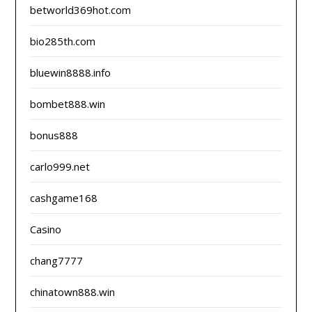
betworld369hot.com
bio285th.com
bluewin8888.info
bombet888.win
bonus888
carlo999.net
cashgame168
Casino
chang7777
chinatown888.win