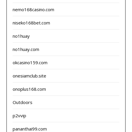
nemo168casino.com
niseko168bet.com
no1huay
no1huay.com
okcasino159.com
onesiamclub.site
onoplus168.com
Outdoors
p2vvip
pananthai99.com