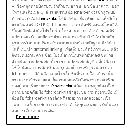
A: ชื่อ-สกุลตามบัตรประจำตัวประชาชน, บัญชีธนาคาร, เบอร์
โทร และก็อีเมล
Q: ลืมรหัสผ่านเมื่อ fcharoenkit เข้าสู่ระบบ
ทำเช่นไร?
A:
fcharoenkit
ใช้ฟังก์ชัน “ลืมรหัสผ่าน” เพื่อรีเซ็ต
ผ่านอีเมลหรือ OTP
Q: fcharoenkit เครดิตฟรี ถอนได้ไหม?
A:
ขึ้นอยู่กับข้อจำกัดโปรโมชั่น โดยส่วนมากจะต้องทำยอดเทิร์
นก่อนถอน
Q: เจอปัญหาฝาก–ถอน ควรทำยังไง?
A: เก็บหลัก
ฐานการโอนและติดต่อฝ่ายสนับสนุนพร้อมหลักฐาน
ลิงก์ด้าน
ในที่แนะนำ (Internal linking)
เพื่อเพิ่มประสิทธิภาพ SEO แล้ว
ก็ช่วยคนอ่าน ควรเชื่อมโยงเนื้อหานี้กับหน้าอื่นๆดังเช่น:
วิธี
ฝากเงินอย่างปลอดภัย
ตั้งค่าความปลอดภัยบัญชี
คู่มือวิธีการ
ใช้โบนัสและเครดิตฟรี
ผลสรุปและก็การเชิญชวน
สรุปว่า
fcharoenkit มีตัวเลือกและโปรโมชั่นที่น่าสนใจ แม้กระนั้น
การบรรลุเป้าหมายและก็ความปลอดภัยสังกัดการตระเตรียม
ของผู้เล่น เริ่มจากการ
fcharoenkit
สมัคร อย่างถูกต้อง ตั้งค่า
ความปลอดภัยเมื่อ fcharoenkit เข้าสู่ระบบ รวมทั้งอ่านข้อแม้
ก่อนรับ fcharoenkit เครดิตฟรี เสมอ การทดลองอย่างเป็น
ระบบรวมทั้งการจัดการงบจะช่วยทำให้คุณเล่นอย่างยั่งยืนและ
ลดการเสี่ยงด้านการเงิน
Read more
…