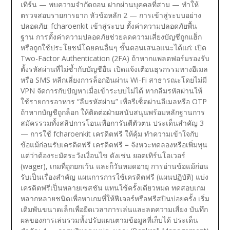
เทิร์น — พบความจำกัดถอน
ฝากผ่านบุคคลที่สาม — ทำให้
ตรวจสอบรายการยาก
หัวข้อหลัก 2 — การเข้าสู่ระบบอย่าง
ปลอดภัย: fcharoenkit เข้าสู่ระบบ
ตั้งค่าความปลอดภัยพื้น
ฐาน
การตั้งค่าความปลอดภัยช่วยลดความเสี่ยงบัญชีถูกแฮ็ก
หรือถูกใช้ประโยชน์โดยคนอื่นๆ ขั้นตอนเสนอแนะได้แก่:
เปิด
Two-Factor Authentication (2FA) ถ้าหากแพลตฟอร์มรองรับ
ตั้งรหัสผ่านที่ไม่ซ้ำกับบัญชีอื่น
เปิดแจ้งเตือนธุรกรรมทางอีเมล
หรือ SMS
หลีกเลี่ยงการล็อกอินผ่าน Wi-Fi สาธารณะโดยไม่มี
VPN
จัดการกับปัญหาเมื่อเข้าระบบไม่ได้
หากลืมรหัสผ่านให้
ใช้รายการอาหาร “ลืมรหัสผ่าน” เพื่อรีเซ็ตผ่านอีเมลหรือ OTP
ถ้าหากบัญชีถูกล็อก ให้ติดต่อฝ่ายสนับสนุนพร้อมหลักฐานการ
สมัครรวมทั้งสลิปการโอนเพื่อการันตีตัวตน
ประเด็นสำคัญ 3
— การใช้ fcharoenkit เครดิตฟรี ให้คุ้ม
ทำความเข้าใจกับ
ข้อแม้ก่อนรับเครดิตฟรี
เครดิตฟรี = จังหวะทดลองหรือเพิ่มทุน
แต่ว่าต้องระมัดระวังเงื่อนไข ดังเช่น ยอดเทิร์นโอเวอร์
(wager), เกมที่ถูกยกเว้น และก็วันหมดอายุ การอ่านข้อแม้ก่อน
รับเป็นเรื่องสำคัญ
แผนการการใช้เครดิตฟรี (แผนปฏิบัติ)
แบ่ง
เครดิตฟรีเป็นหลายเซสชัน แทนใช้ครั้งเดียวหมด
ทดสอบเกม
หลากหลายชนิดเพื่อหาเกมที่ให้ฟีเจอร์หรือฟรีสปินบ่อยครั้ง
เริ่ม
เดิมพันขนาดเล็กเพื่อยืดเวลาการเล่นและลดความเสี่ยง
บันทึก
ผลของการเล่นรวมทั้งปรับแผนตามข้อมูลที่เก็บได้
ประเด็น