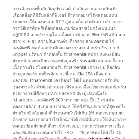
การเลือกเกมขึ้นกับวัตถุประสงค์: ถ้าเกิดอยากความบันเทิง
เลือกสล็อตที่มีธีมแล้วก็ฟีเจอร์ ถ้าหากอยากได้ผลตอบแทน
ระยะยาวให้มองหาเกม RTP สูงและก็ความผันแปรต่ำ–กลาง
การใช้เครดิตฟรีเพื่อทดสอบเกมก่อนฝากเงินจริงเป็นแนว
ปฏิบัติที่ดี
สายสำราญใจ: สล็อตกราฟิกสวย ฟีพบร์ฟรีสปิน
สาย
ยาว: RTP สูง ความผันผวนต่ำ–กึ่งกลาง
สายทดสอบ: ใช้
เครดิตฟรีเทสต์และบันทึกผล
ตารางสรุปสำหรับ Featured
Snippet
ปริศนา คำตอบสั้น
fcharoenkit สมัคร ลงทะเบียน
ผ่านหน้าลงทะเบียน กรอกข้อมูลจริง รับรองตัวตน และก็อ่าน
เนื้อความโปรโมชั่นก่อนรับ
fcharoenkit เข้าระบบ ล็อกอิน
ด้วยยูสเซอร์รวมทั้งรหัสผ่าน ชี้แนะเปิด 2FA เพื่อความ
ปลอดภัย
fcharoenkit เครดิตฟรี ใช้เป็นทุนทดลองหรือเพิ่ม
ช่องทางเล่น จำต้องอ่านยอดเทิร์นและเงื่อนไขการถอนก่อนรับ
ตัวอย่างกรณีศึกษา (Mini Case Study)
ผู้เล่นหนึ่งรับ
fcharoenkit เครดิตฟรี 300 บาท เขาแบ่งเป็น 3 เซสชัน
ทดลองสล็อต 4 เกม พบว่าเกม X ให้ฟรีสปินบ่อยมากที่สุด ต่อไป
ฝากเงินจริงน้อยแล้วก็กำหนดพนันไม่เกิน 2% ต่อการหมุน ผล
คือเขาสามารถถอนกำไรเล็กน้อยได้ กรณีนี้แสดงให้เห็นว่าการ
ทดลองก่อนฝากแล้วก็การจัดการงบประมาณช่วยลดการเสี่ยง
และเพิ่มจังหวะถอนผลกำไร
FAQ — ปัญหาที่พบได้ทั่วไป
Q:
จำเป็นต้องตระเตรียมอะไรเมื่อปรารถนา
fcharoenkit
สมัคร?