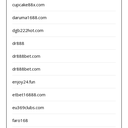
cupcake88x.com
daruma1688.com
dgb222hot.com
dr888
dr888bet.com
dr888bet.com
enjoy24.fun
etbet16888.com
eu369clubs.com
faro168