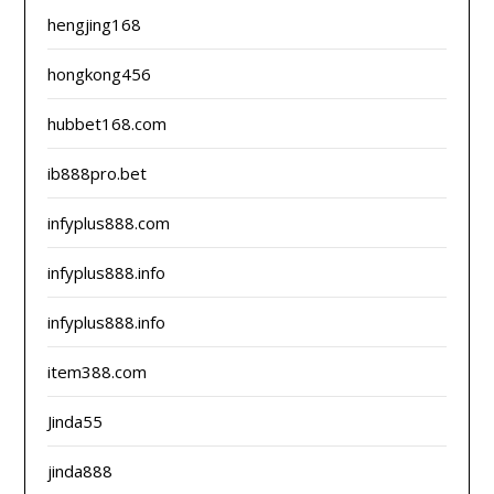
hengjing168
hongkong456
hubbet168.com
ib888pro.bet
infyplus888.com
infyplus888.info
infyplus888.info
item388.com
Jinda55
jinda888