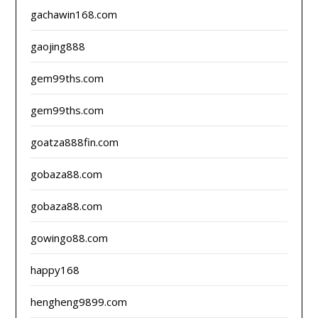
gachawin168.com
gaojing888
gem99ths.com
gem99ths.com
goatza888fin.com
gobaza88.com
gobaza88.com
gowingo88.com
happy168
hengheng9899.com