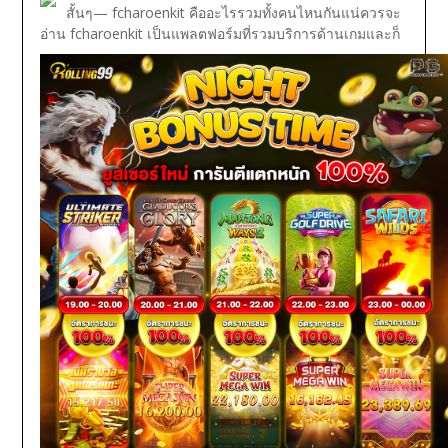
สั้นๆ— fcharoenkit คืออะไรรวมทั้งคนไหนกันแน่ควรจะ
อ่าน
fcharoenkit เป็นแพลตฟอร์มที่รวมบริการด้านเกมและก็