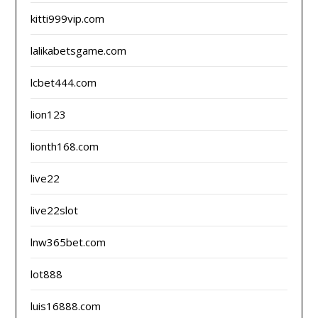
kitti999vip.com
lalikabetsgame.com
lcbet444.com
lion123
lionth168.com
live22
live22slot
lnw365bet.com
lot888
luis16888.com