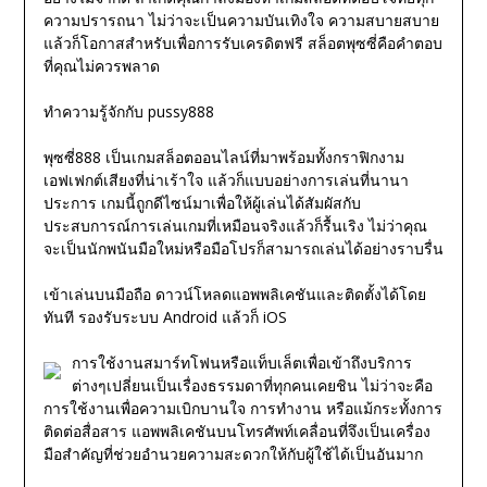
ความปรารถนา ไม่ว่าจะเป็นความบันเทิงใจ ความสบายสบาย
แล้วก็โอกาสสำหรับเพื่อการรับเครดิตฟรี สล็อตพุซซี่คือคำตอบ
ที่คุณไม่ควรพลาด
ทำความรู้จักกับ pussy888
พุซซี่888 เป็นเกมสล็อตออนไลน์ที่มาพร้อมทั้งกราฟิกงาม
เอฟเฟกต์เสียงที่น่าเร้าใจ แล้วก็แบบอย่างการเล่นที่นานา
ประการ เกมนี้ถูกดีไซน์มาเพื่อให้ผู้เล่นได้สัมผัสกับ
ประสบการณ์การเล่นเกมที่เหมือนจริงแล้วก็รื้นเริง ไม่ว่าคุณ
จะเป็นนักพนันมือใหม่หรือมือโปรก็สามารถเล่นได้อย่างราบรื่น
เข้าเล่นบนมือถือ ดาวน์โหลดแอพพลิเคชันและติดตั้งได้โดย
ทันที รองรับระบบ Android แล้วก็ iOS
การใช้งานสมาร์ทโฟนหรือแท็บเล็ตเพื่อเข้าถึงบริการ
ต่างๆเปลี่ยนเป็นเรื่องธรรมดาที่ทุกคนเคยชิน ไม่ว่าจะคือ
การใช้งานเพื่อความเบิกบานใจ การทำงาน หรือแม้กระทั้งการ
ติดต่อสื่อสาร แอพพลิเคชันบนโทรศัพท์เคลื่อนที่จึงเป็นเครื่อง
มือสำคัญที่ช่วยอำนวยความสะดวกให้กับผู้ใช้ได้เป็นอันมาก