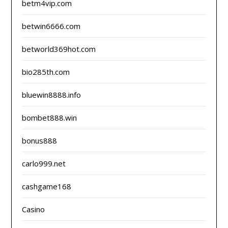
betm4vip.com
betwin6666.com
betworld369hot.com
bio285th.com
bluewin8888.info
bombet888.win
bonus888
carlo999.net
cashgame168
Casino