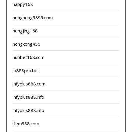
happy168
hengheng9899.com
hengjing168
hongkong456
hubbet168.com
ib888pro.bet
infyplus888.com
infyplus888.info
infyplus888.info
item388.com