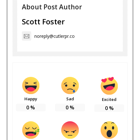
About Post Author
Scott Foster
noreply@cutlerpr.co
Happy
Sad
Excited
0
%
0
%
0
%