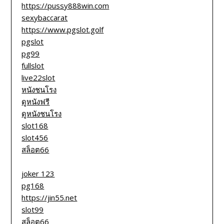
https://pussy888win.com
sexybaccarat
https://www.pgslot.golf
pgslot
pg99
fullslot
live22slot
หนังชนโรง
ดูหนังฟรี
ดูหนังชนโรง
slot168
slot456
สล็อต66
joker 123
pg168
https://jin55.net
slot99
สล็อต66