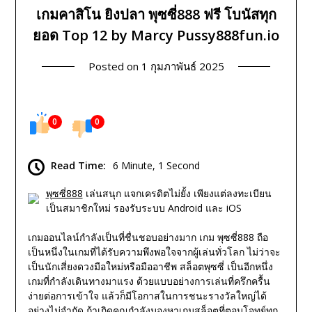
เกมคาสิโน ยิงปลา พุซซี่888 ฟรี โบนัสทุก
ยอด Top 12 by Marcy Pussy888fun.io
Posted on
1 กุมภาพันธ์ 2025
0
0
Read Time:
6 Minute, 1 Second
พุซซี่888
เล่นสนุก แจกเครดิตไม่ยั้ง เพียงแต่ลงทะเบียน
เป็นสมาชิกใหม่ รองรับระบบ Android และ iOS
เกมออนไลน์กำลังเป็นที่ชื่นชอบอย่างมาก เกม พุซซี่888 ถือ
เป็นหนึ่งในเกมที่ได้รับความพึงพอใจจากผู้เล่นทั่วโลก ไม่ว่าจะ
เป็นนักเสี่ยงดวงมือใหม่หรือมืออาชีพ สล็อตพุซซี่ เป็นอีกหนึ่ง
เกมที่กำลังเดินทางมาแรง ด้วยแบบอย่างการเล่นที่ครึกครื้น
ง่ายต่อการเข้าใจ แล้วก็มีโอกาสในการชนะรางวัลใหญ่ได้
อย่างไม่จำกัด ถ้าเกิดคุณกำลังมองหาเกมสล็อตที่ตอบโจทย์ทุก