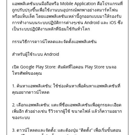
แอพพลิเคชันบนมือถือหรือ Mobile Application คือโปรแกรมที่
ถูกปรับปรุงขึ้นเพื่อใช้งานบนอุปกรณ์พกพาอย่างสมาร์ทโฟน
หรือแท็บเล็ต โดยแอพพลิเคชันเหล่านี้ถูกออกแบบมาให้รองรับ
การทำงานบนระบบปฏิบัติการต่างๆเช่น Android และ iOS ซึ่ง
เป็นระบบปฏิบัติงานหลักที่นิยมใช้กันทั่วโลก
กรรมวิธีการดาวน์โหลดและจัดตั้งแอพพลิเคชัน
สำหรับผู้ใช้ระบบ Android
เปิด Google Play Store: สัมผัสที่ไอคอน Play Store บนจอ
โทรศัพท์ของคุณ
1. ค้นหาแอพพลิเคชัน: ใช้ช่องค้นหาเพื่อค้นหาแอพพลิเคชันที่
คุณอยากดาวน์โหลด
2. เลือกแอพพลิเคชัน: แตะที่ชื่อแอพพลิเคชันเพื่อดูกรยละเอียด
เพิ่มอีก ตัวอย่างเช่น รีวิวจากผู้ใช้ ขนาดไฟล์ แล้วก็ความอยาก
ของระบบ
3. ดาวน์โหลดและจัดตั้ง: แตะต้องปุ่ม “ติดตั้ง” เพื่อเริ่มขั้นตอน