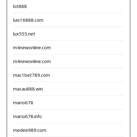
lot888
luis16888.com
lux555.net
m4newonline.com
m4newonline.com
mac1bet789.com
macau888.win
mario678
mario678.info
medee989.com