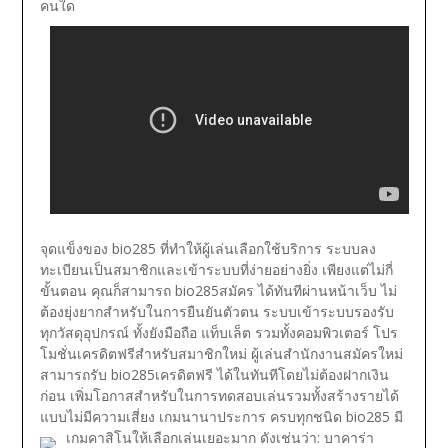
คนใด
จุดแข็งของ bio285 ที่ทำให้ผู้เล่นเลือกใช้บริการ
ระบบลง
ทะเบียนเป็นสมาชิกและเข้าระบบที่ง่ายอย่างยิ่ง
เพียงแต่ไม่กี่
ขั้นตอน คุณก็สามารถ bio285สมัคร ได้ทันทีผ่านหน้าเว็บ ไม่
ต้องยุ่งยากสำหรับในการยืนยันตัวตน ระบบเข้าระบบรองรับ
ทุกวัสดุอุปกรณ์ ทั้งยังมือถือ แท็บเล็ต รวมทั้งคอมพิวเตอร์
โปร
โมชั่นเครดิตฟรีสำหรับสมาชิกใหม่
ผู้เล่นสำนักงานสมัครใหม่
สามารถรับ bio285เครดิตฟรี ได้ในทันทีโดยไม่ต้องฝากเงิน
ก่อน เพิ่มโอกาสสำหรับในการทดสอบเล่นรวมทั้งสร้างรายได้
แบบไม่มีความเสี่ยง
เกมนานาประการ ครบทุกชนิด
bio285 มี
เกมคาสิโนให้เลือกเล่นเยอะมาก ดังเช่นว่า:
บาคาร่า