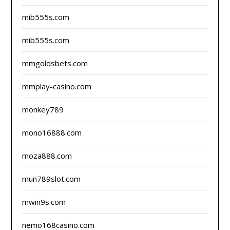
mib555s.com
mib555s.com
mmgoldsbets.com
mmplay-casino.com
monkey789
mono16888.com
moza888.com
mun789slot.com
mwin9s.com
nemo168casino.com