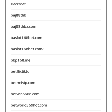
Baccarat
baj88thb
baj88thbz.com
baslot168bet.com
baslot168bet.com/
bbp168.me
betflixtikto
betm4vip.com
betwin6666.com
betworld369hot.com