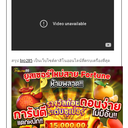
สรุป
bio285
เป็นเว็บไซต์คาสิโนออนไลน์ที่ครบเครื่องที่สุด