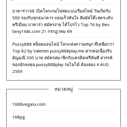
บาคาร่า168 เปิดโลกเกมไพ่สดแบบเรียลไทม์ วันเกิดรับ
500 รองรับทุกธนาคาร ถอนเร็วทันใจ สัมผัสโต๊ะสดระดับ
พรีเมียม บาคาร่า สมัครง่าย ได้โปรไว Top 76 by Bev
Sexy168c.com 21 กรกฎาคม 69
Pussy888 สล็อตออนไลน์ โลกแห่งความสนุก ที่เหนือกว่า
Top 82 by Valentin pussy888play.me ฝากต่อเนื่องรับ
อัญมณี 300 บาท สมัครสมาชิกกับเครดิตฟรีทันที สวรรค์
ของนักลงทุน pussy888play รอไม่ได้ ต้องลอง 4 AUG
2569
หมวดหมู่
1688vegasx.com
168pg