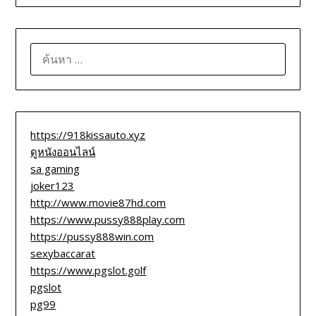
ค้นหา
สำหรับ:
https://918kissauto.xyz
ดูหนังออนไลน์
sa gaming
joker123
http://www.movie87hd.com
https://www.pussy888play.com
https://pussy888win.com
sexybaccarat
https://www.pgslot.golf
pgslot
pg99