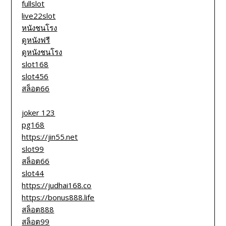
fullslot
live22slot
หนังชนโรง
ดูหนังฟรี
ดูหนังชนโรง
slot168
slot456
สล็อต66
joker 123
pg168
https://jin55.net
slot99
สล็อต66
slot44
https://judhai168.co
https://bonus888.life
สล็อต888
สล็อต99