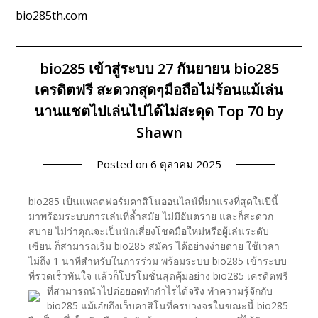
bio285th.com
bio285 เข้าสู่ระบบ 27 กันยายน bio285
เครดิตฟรี สะดวกสุดๆมือถือไม่ร้อนแม้เล่น
นานแชตไปเล่นไปได้ไม่สะดุด Top 70 by
Shawn
Posted on
6 ตุลาคม 2025
bio285 เป็นแพลตฟอร์มคาสิโนออนไลน์ที่มาแรงที่สุดในปีนี้
มาพร้อมระบบการเล่นที่ล้ำสมัย ไม่มีอันตราย และก็สะดวก
สบาย ไม่ว่าคุณจะเป็นนักเสี่ยงโชคมือใหม่หรือผู้เล่นระดับ
เซียน ก็สามารถเริ่ม bio285 สมัคร ได้อย่างง่ายดาย ใช้เวลา
ไม่ถึง 1 นาทีสำหรับในการร่วม พร้อมระบบ bio285 เข้าระบบ
ที่รวดเร็วทันใจ แล้วก็โปรโมชั่นสุดคุ้มอย่าง bio285 เครดิตฟรี
ที่สามารถนำไปต่อยอดทำกำไรได้จริง
ทำความรู้จักกับ
bio285
แม้เอ๋ยถึงเว็บคาสิโนที่ครบวงจรในขณะนี้ bio285