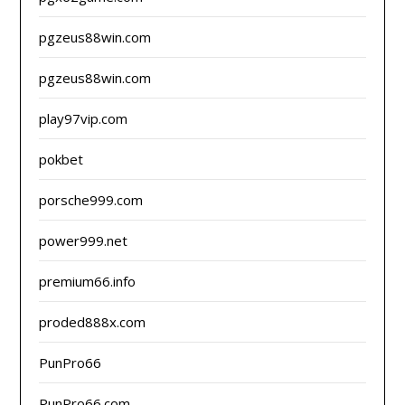
pgzeus88win.com
pgzeus88win.com
play97vip.com
pokbet
porsche999.com
power999.net
premium66.info
proded888x.com
PunPro66
PunPro66.com