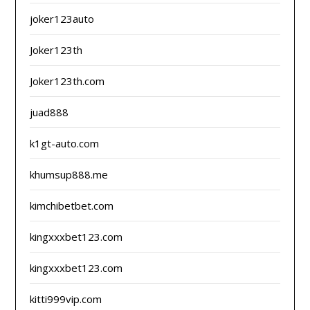
joker123auto
Joker123th
Joker123th.com
juad888
k1gt-auto.com
khumsup888.me
kimchibetbet.com
kingxxxbet123.com
kingxxxbet123.com
kitti999vip.com