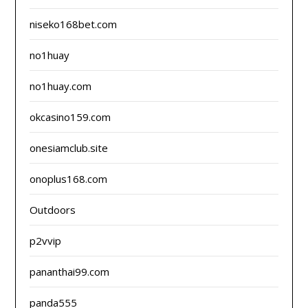
niseko168bet.com
no1huay
no1huay.com
okcasino159.com
onesiamclub.site
onoplus168.com
Outdoors
p2vvip
pananthai99.com
panda555