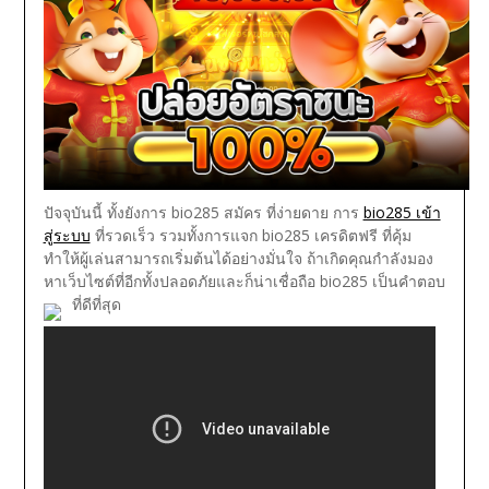
ปัจจุบันนี้ ทั้งยังการ bio285 สมัคร ที่ง่ายดาย การ
bio285 เข้า
สู่ระบบ
ที่รวดเร็ว รวมทั้งการแจก bio285 เครดิตฟรี ที่คุ้ม
ทำให้ผู้เล่นสามารถเริ่มต้นได้อย่างมั่นใจ ถ้าเกิดคุณกำลังมอง
หาเว็บไซต์ที่อีกทั้งปลอดภัยและก็น่าเชื่อถือ bio285 เป็นคำตอบ
ที่ดีที่สุด