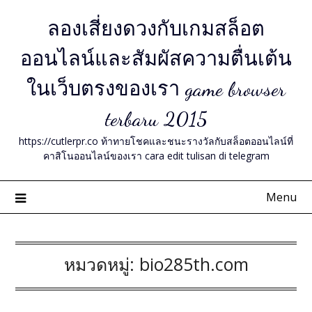
Skip
ลองเสี่ยงดวงกับเกมสล็อต
to
content
ออนไลน์และสัมผัสความตื่นเต้น
ในเว็บตรงของเรา game browser
terbaru 2015
https://cutlerpr.co ท้าทายโชคและชนะรางวัลกับสล็อตออนไลน์ที่
คาสิโนออนไลน์ของเรา cara edit tulisan di telegram
Menu
หมวดหมู่:
bio285th.com