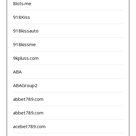
8lots.me
918Kiss
918kissauto
918kissme
9kpluss.com
ABA
ABAGroup2
abbet789.com
abbet789.com
acebet789.com