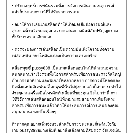
• ปรับกลยุทธ์การพนันรวมทั้งการจัดการเงินตามเหตุการณ์
แล้วก็ประสบการณ์ที่ได้รับจากการเล่น
• อย่าให้การเล่นเกมสล็อตทำให้เกิดผลเสียต่ออารมณ์และ
สุขภาพด้านจิตของคุณ ควรจะเล่นอย่างมีสติสัมปชัญญะรวม
ทั้งรักษาความเงียบสงบ
• ควรจะมองการเล่นสล็อตเป็นความบันเทิงใจรวมทั้งความ
เพลิดเพลิน อย่าให้มันแปลงเป็นความเคร่งเครียด
สล็อตพุซซี่ pussy888 เป็นเกมสล็อตออนไลน์ที่นำเสนอความ
สนุกสนานร่าเริงรวมทั้งโอกาสสำหรับเพื่อการชนะรางวัลใหญ่
ด้วยกราฟิกที่งามและฟีเจอร์ที่หลากหลาย การดาวน์โหลดและ
ติดตั้งแอปพลิเคชันสล็อตพุซซี่นั้นไม่ยุ่งยากแล้วก็สามารถทำได้
ง่ายๆผ่านเครื่องมือโทรศัพท์เคลื่อนที่ของคุณ ยิ่งไปกว่านี้ การ
ใช้วิธีการเล่นสล็อตออนไลน์ที่เหมาะสมสามารถเพิ่มจังหวะ
สำหรับเพื่อการชนะแล้วก็ทำให้ประสบการณ์การเล่นของคุณ
สนุกสนานเยอะขึ้นเรื่อยๆ
ถ้าหากคุณอยากเพิ่มจังหวะสำหรับการชนะและก็เพลินใจกับ
เกม pussy888อย่างเต็มที่ อย่าลืมเลือกเกมที่สมควร จัดแจงเงิน