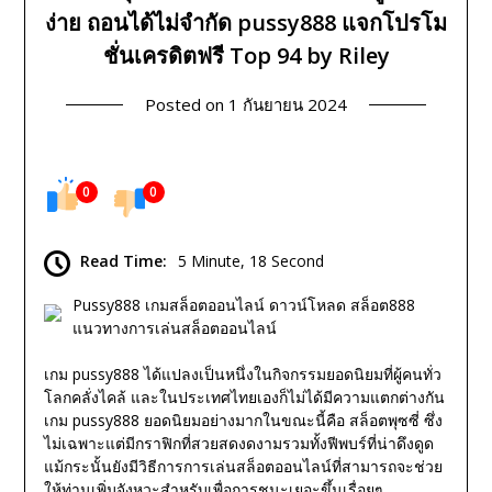
ง่าย ถอนได้ไม่จำกัด pussy888 แจกโปรโม
ชั่นเครดิตฟรี Top 94 by Riley
Posted on
1 กันยายน 2024
0
0
Read Time:
5 Minute, 18 Second
Pussy888 เกมสล็อตออนไลน์ ดาวน์โหลด สล็อต888
แนวทางการเล่นสล็อตออนไลน์
เกม pussy888 ได้แปลงเป็นหนึ่งในกิจกรรมยอดนิยมที่ผู้คนทั่ว
โลกคลั่งไคล้ และในประเทศไทยเองก็ไม่ได้มีความแตกต่างกัน
เกม pussy888 ยอดนิยมอย่างมากในขณะนี้คือ สล็อตพุซซี่ ซึ่ง
ไม่เฉพาะแต่มีกราฟิกที่สวยสดงดงามรวมทั้งฟีพบร์ที่น่าดึงดูด
แม้กระนั้นยังมีวิธีการการเล่นสล็อตออนไลน์ที่สามารถจะช่วย
ให้ท่านเพิ่มจังหวะสำหรับเพื่อการชนะเยอะขึ้นเรื่อยๆ