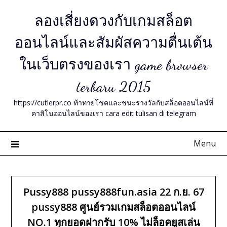
Skip
ลองเสี่ยงดวงกับเกมสล็อต
to
content
ออนไลน์และสัมผัสความตื่นเต้น
ในเว็บตรงของเรา game browser
terbaru 2015
https://cutlerpr.co ท้าทายโชคและชนะรางวัลกับสล็อตออนไลน์ที่
คาสิโนออนไลน์ของเรา cara edit tulisan di telegram
Menu
Pussy888 pussy888fun.asia 22 ก.ย. 67
pussy888 ศูนย์รวมเกมสล็อตออนไลน์
NO.1 ทุกยอดฝากรับ 10% ไม่ล็อคยูสเล่น