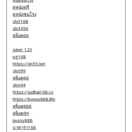
ดูหนังฟรี
ดูหนังชนโรง
slot168
slot456
สล็อต66
joker 123
pg168
https://jin55.net
slot99
สล็อต66
slot44
https://judhai168.co
https://bonus888.life
สล็อต888
สล็อต99
pussy888
บาคาร่า168