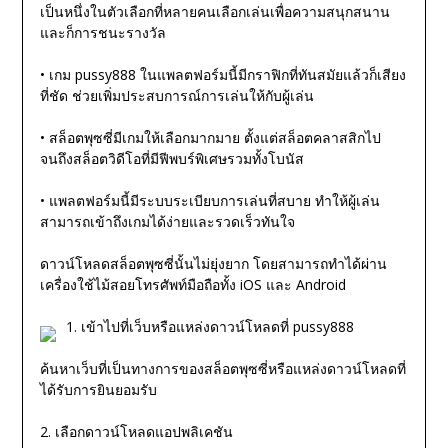
เป็นหนึ่งในตัวเลือกที่หลายคนเลือกเล่นเพื่อความสนุกสนาน
และก็การชนะรางวัล
• เกม pussy888 ในแพลตฟอร์มนี้มีกราฟิกที่ทันสมัยแล้วก็เสียง
ที่ชัด ช่วยเพิ่มประสบการณ์การเล่นให้กับผู้เล่น
• สล็อตพุซซี่มีเกมให้เลือกมากมาย ตั้งแต่สล็อตคลาสสิกไป
จนถึงสล็อตวิดีโอที่มีฟีพบร์พิเศษรวมทั้งโบนัส
• แพลตฟอร์มนี้มีระบบระเบียบการเล่นที่สบาย ทำให้ผู้เล่น
สามารถเข้าถึงเกมได้ง่ายและรวดเร็วทันใจ
ดาวน์โหลดสล็อตพุซซี่นั้นไม่ยุ่งยาก โดยสามารถทำได้ผ่าน
เครื่องใช้ไม้สอยโทรศัพท์มือถือทั้ง iOS และ Android
1. เข้าไปที่เว็บหรือแหล่งดาวน์โหลดที่ pussy888
ค้นหาเว็บที่เป็นทางการของสล็อตพุซซี่หรือแหล่งดาวน์โหลดที่
ได้รับการยินยอมรับ
2. เลือกดาวน์โหลดแอปพลิเคชัน