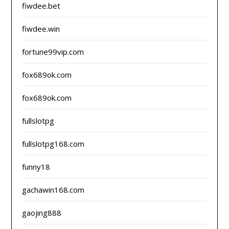
fiwdee.bet
fiwdee.win
fortune99vip.com
fox689ok.com
fox689ok.com
fullslotpg
fullslotpg168.com
funny18
gachawin168.com
gaojing888