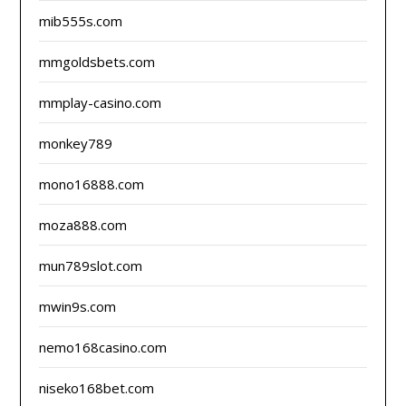
mib555s.com
mmgoldsbets.com
mmplay-casino.com
monkey789
mono16888.com
moza888.com
mun789slot.com
mwin9s.com
nemo168casino.com
niseko168bet.com