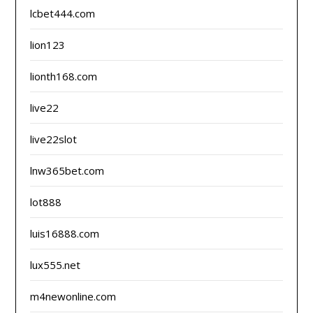
lcbet444.com
lion123
lionth168.com
live22
live22slot
lnw365bet.com
lot888
luis16888.com
lux555.net
m4newonline.com