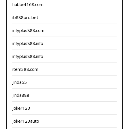
hubbet168.com
ib888pro.bet
infyplus888.com
infyplus888.info
infyplus888.info
item388.com
Jinda55
jinda888
Joker123
joker123auto