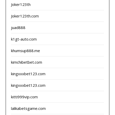
Joker123th
Joker123th.com
juad888
k1gt-auto.com
khumsup888.me
kimchibetbet.com
kingxxxbet123.com
kingxxxbet123.com
kitti999vip.com
lalikabetsgame.com