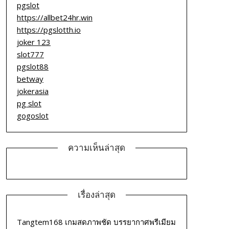
pgslot
https://allbet24hr.win
https://pgslotth.io
joker 123
slot777
pgslot88
betway
jokerasia
pg slot
gogoslot
ความเห็นล่าสุด
เรื่องล่าสุด
Tangtem168 เกมสดภาพชัด บรรยากาศพรีเมียม