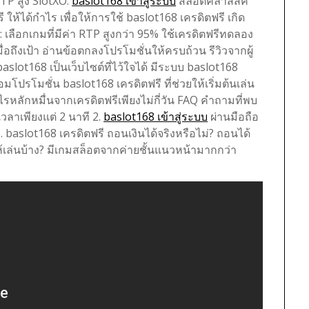
TP สูง
SlotXO:
baslot168 เข้าสู่ระบบ
สล็อตคลาสสิค
ี ให้ได้กำไร
เพื่อให้การใช้ baslot168 เครดิตฟรี เกิด
:
เลือกเกมที่มีค่า RTP สูงกว่า 95%
ใช้เครดิตฟรีทดลอง
่อถึงเป้า
อ่านข้อตกลงโปรโมชั่นให้ครบถ้วน
รีวิวจากผู้
aslot168 เป็นเว็บไซต์ที่ไว้ใจได้
มีระบบ baslot168
อมโปรโมชั่น baslot168 เครดิตฟรี ที่ช่วยให้เริ่มต้นเล่น
ลักหมื่นจากเครดิตฟรีเพียงไม่กี่วัน
FAQ คำถามที่พบ
เวลาเพียงแต่ 2 นาที
2.
baslot168 เข้าสู่ระบบ
ผ่านมือถือ
. baslot168 เครดิตฟรี ถอนเงินได้จริงหรือไม่?
ถอนได้
้เล่นบ้าง?
มีเกมสล็อตจากค่ายชั้นแนวหน้ามากกว่า