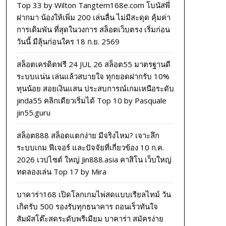
Top 33 by Wilton Tangtem168e.com โบนัสพี่
ฝากมา น้องให้เพิ่ม 200 เล่นลื่น ไม่มีสะดุด คุ้มค่า
การเดิมพัน ที่สุดในวงการ สล็อตเว็บตรง เริ่มก่อน
วันนี้ มีลุ้นก่อนใคร 18 ก.ย. 2569
สล็อตเครดิตฟรี 24 JUL 26 สล็อต55 มาตรฐานดี
ระบบแน่น เล่นแล้วสบายใจ ทุกยอดฝากรับ 10%
ทุนน้อย สอยเงินแสน ประสบการณ์เกมเหนือระดับ
jinda55 คลิกเดียวเริ่มได้ Top 10 by Pasquale
jin55.guru
สล็อต888 สล็อตแตกง่าย มีจริงไหม? เจาะลึก
ระบบเกม ฟีเจอร์ และปัจจัยที่เกี่ยวข้อง 10 ก.ค.
2026 เวปไซต์ ใหญ่ Jin888.asia คาสิโน เว็บใหญ่
ทดลองเล่น Top 17 by Mira
บาคาร่า168 เปิดโลกเกมไพ่สดแบบเรียลไทม์ วัน
เกิดรับ 500 รองรับทุกธนาคาร ถอนเร็วทันใจ
สัมผัสโต๊ะสดระดับพรีเมียม บาคาร่า สมัครง่าย