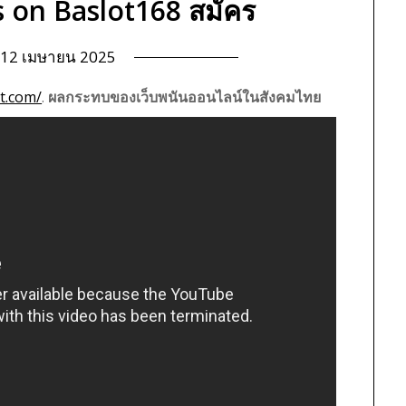
s on Baslot168 สมัคร
n
12 เมษายน 2025
t.com/
.
ผลกระทบของเว็บพนันออนไลน์ในสังคมไทย