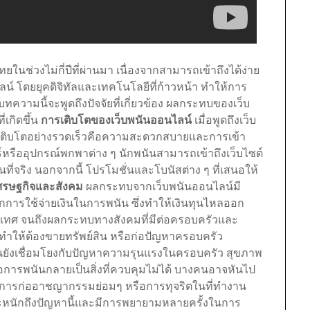
นช่วงไม่กี่ปีที่ผ่านมา เนื่องจากสามารถเข้าถึงได้ง่าย
น์ โดยยุคดิจิทัลและเทคโนโลยีที่ก้าวหน้า ทำให้การ
ส บทความนี้จะพูดถึงปัจจัยที่เกี่ยวข้อง ผลกระทบของเว็บ
เกิดขึ้น
การเติบโตของเว็บพนันออนไลน์
เมื่อพูดถึงเว็บ
ห้เติบโตอย่างรวดเร็วคือความสะดวกสบายและการเข้า
อร์หรืออุปกรณ์พกพาต่าง ๆ นักพนันสามารถเข้าถึงเว็บไซต์
ี่จริง นอกจากนี้ โปรโมชั่นและโบนัสต่าง ๆ ที่เสนอให้
ศรษฐกิจและสังคม
ผลกระทบจากเว็บพนันออนไลน์มี
กการใช้จ่ายเงินในการพนัน ซึ่งทำให้เงินทุนไหลออก
ประเทศ จนถึงผลกระทบทางสังคมที่มีต่อครอบครัวและ
ว ทำให้ต้องขายทรัพย์สิน หรือก่อปัญหาครอบครัว
ยังเชื่อมโยงกับปัญหาความรุนแรงในครอบครัว สุขภาพ
ารพนันกลายเป็นสิ่งที่ควบคุมไม่ได้ บางคนอาจหันไป
่น การก่ออาชญากรรมย่อมๆ หรือการทุจริตในที่ทำงาน
ะหนักถึงปัญหานี้และมีการพยายามหลายครั้งในการ