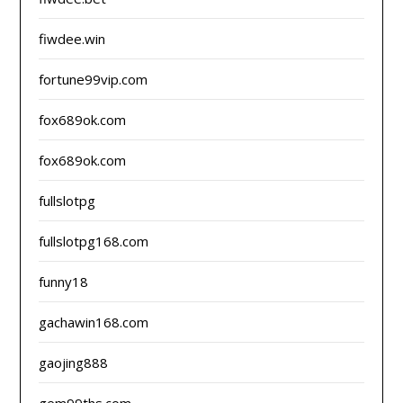
fiwdee.win
fortune99vip.com
fox689ok.com
fox689ok.com
fullslotpg
fullslotpg168.com
funny18
gachawin168.com
gaojing888