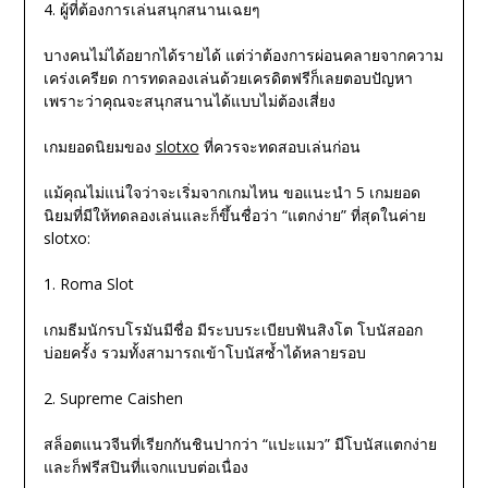
4. ผู้ที่ต้องการเล่นสนุกสนานเฉยๆ
บางคนไม่ได้อยากได้รายได้ แต่ว่าต้องการผ่อนคลายจากความ
เคร่งเครียด การทดลองเล่นด้วยเครดิตฟรีก็เลยตอบปัญหา
เพราะว่าคุณจะสนุกสนานได้แบบไม่ต้องเสี่ยง
เกมยอดนิยมของ
slotxo
ที่ควรจะทดสอบเล่นก่อน
แม้คุณไม่แน่ใจว่าจะเริ่มจากเกมไหน ขอแนะนำ 5 เกมยอด
นิยมที่มีให้ทดลองเล่นและก็ขึ้นชื่อว่า “แตกง่าย” ที่สุดในค่าย
slotxo:
1. Roma Slot
เกมธีมนักรบโรมันมีชื่อ มีระบบระเบียบฟันสิงโต โบนัสออก
บ่อยครั้ง รวมทั้งสามารถเข้าโบนัสซ้ำได้หลายรอบ
2. Supreme Caishen
สล็อตแนวจีนที่เรียกกันชินปากว่า “แปะแมว” มีโบนัสแตกง่าย
และก็ฟรีสปินที่แจกแบบต่อเนื่อง