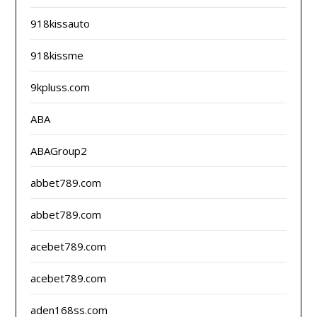
918kissauto
918kissme
9kpluss.com
ABA
ABAGroup2
abbet789.com
abbet789.com
acebet789.com
acebet789.com
aden168ss.com