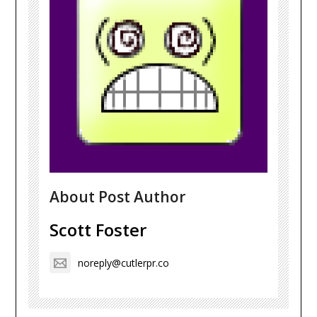
About Post Author
Scott Foster
noreply@cutlerpr.co