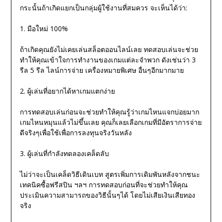
กระนั้นถ้าเกิดแยกเป็นกลุ่มผู้ใช้งานที่สมควร จะเห็นได้ว่า:
1. มือใหม่ 100%
ถ้าเกิดคุณยังไม่เคยเล่นสล็อตออนไลน์เลย ทดสอบเล่นจะช่วย
ทำให้คุณเข้าใจการทำงานของเกมแต่ละจำพวก ดังเช่นว่า 3
รีล 5 รีล ไลน์การจ่าย เครื่องหมายพิเศษ อื่นๆอีกมากมาย
2. ผู้เล่นที่อยากได้หาเกมแตกง่าย
การทดสอบเล่นก่อนจะช่วยทำให้คุณรู้ว่าเกมไหนแจกบ่อยมาก
เกมไหนหมุนแล้วไม่ขึ้นเลย คุณก็เลยเลือกเกมที่มีอัตราการจ่าย
ดีจริงๆเพื่อใช้เพื่อการลงทุนจริงวันหลัง
3. ผู้เล่นที่กำลังทดลองเคล็ดลับ
ไม่ว่าจะเป็นเคล็ดวิธีเดินเบท สูตรเพิ่มการเดิมพันหลังจากชนะ
เทคนิคซื้อฟรีสปิน ฯลฯ การทดสอบก่อนที่จะช่วยทำให้คุณ
ประเมินความสามารถของวิธีนั้นๆได้ โดยไม่เสียเงินเสียทอง
จริง