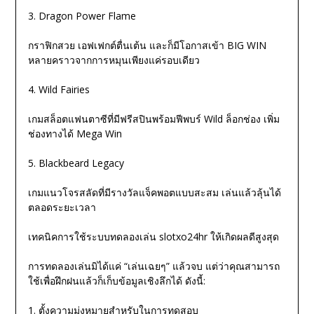
3. Dragon Power Flame
กราฟิกสวย เอฟเฟกต์ตื่นเต้น และก็มีโอกาสเข้า BIG WIN
หลายคราวจากการหมุนเพียงแค่รอบเดียว
4. Wild Fairies
เกมสล็อตแฟนตาซีที่มีฟรีสปินพร้อมฟีพบร์ Wild ล็อกช่อง เพิ่ม
ช่องทางได้ Mega Win
5. Blackbeard Legacy
เกมแนวโจรสลัดที่มีรางวัลแจ็คพอตแบบสะสม เล่นแล้วลุ้นได้
ตลอดระยะเวลา
เทคนิคการใช้ระบบทดลองเล่น slotxo24hr ให้เกิดผลดีสูงสุด
การทดลองเล่นมิได้แค่ “เล่นเฉยๆ” แล้วจบ แต่ว่าคุณสามารถ
ใช้เพื่อฝึกฝนแล้วก็เก็บข้อมูลเชิงลึกได้ ดังนี้:
1. ตั้งความมุ่งหมายสำหรับในการทดสอบ