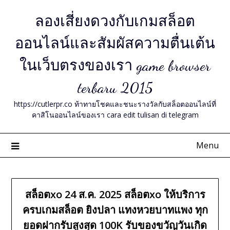
Skip
ลองเสี่ยงดวงกับเกมสล็อต
to
content
ออนไลน์และสัมผัสความตื่นเต้น
ในเว็บตรงของเรา game browser
terbaru 2015
https://cutlerpr.co ท้าทายโชคและชนะรางวัลกับสล็อตออนไลน์ที่
คาสิโนออนไลน์ของเรา cara edit tulisan di telegram
Menu
สล็อตxo 24 ส.ค. 2025 สล็อตxo ให้บริการ
ครบเกมสล็อต ยิงปลา แทงหวยบาทแพง ทุก
ยอดฝากรับสูงสุด 100K รับของขวัญวันเกิด