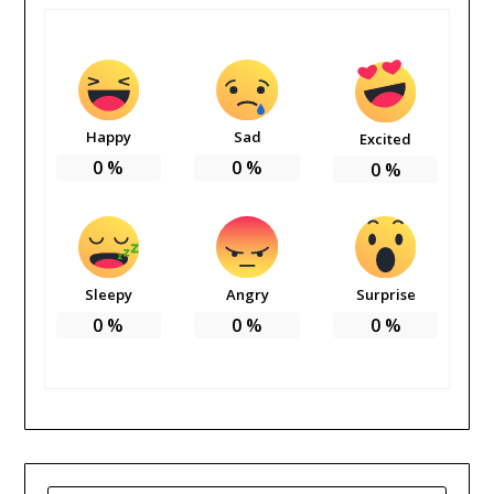
Happy
Sad
Excited
0
%
0
%
0
%
Sleepy
Angry
Surprise
0
%
0
%
0
%