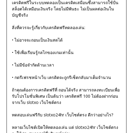
เครดิตฟรีในระบบทดลองเป็นเครดิตเสมือนซึ่งสามารถใช้ปั่น
สล็อตได้เหมือนเงินจริง โดยไม่มีพันธะ ไม่เป็นผลต่อเงินใน
บัญชีจริง
สิ่งที่ควรจะรู้เกี่ยวกับเครดิตฟรีทดลองเล่น:
• ไม่อาจจะถอนเป็นเงินสดได้
• ใช้เพื่อเรียนรู้กลไกของเกมเท่านั้น
• ไม่มีข้อจำกัดด้านเวลา
• กดรีเฟรชหน้าเว็บ เครดิตจะถูกรีเซ็ตกลับมาเต็มจำนวน
ถ้าคุณต้องการเครดิตฟรีที่ ถอนได้จริง สามารถลงทะเบียนเพื่อ
รับโปรโมชั่นพิเศษ เป็นต้นว่า เครดิตฟรี 100 ไม่ต้องฝากก่อน
จากเว็บ slotxo เว็บไซต์ตรง
ทดสอบเล่นฟรีกับ slotxo24hr เว็บไซต์ตรง ดีกว่าอย่างไร?
หลายเว็บไซต์เปิดให้ทดลองเล่น แต่ slotxo24hr เว็บไซต์ตรง