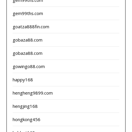
gem99ths.com
gem99ths.com
goatza888fin.com
gobaza88.com
gobaza88.com
gowingo88.com
happy168
hengheng9899.com
hengjing168
hongkong456