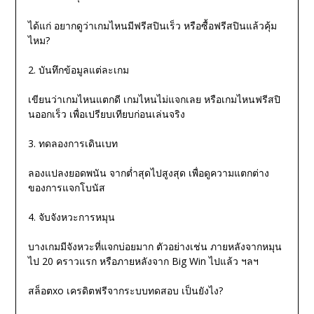
ได้แก่ อยากดูว่าเกมไหนมีฟรีสปินเร็ว หรือซื้อฟรีสปินแล้วคุ้ม
ไหม?
2. บันทึกข้อมูลแต่ละเกม
เขียนว่าเกมไหนแตกดี เกมไหนไม่แจกเลย หรือเกมไหนฟรีสปิ
นออกเร็ว เพื่อเปรียบเทียบก่อนเล่นจริง
3. ทดลองการเดินเบท
ลองแปลงยอดพนัน จากต่ำสุดไปสูงสุด เพื่อดูความแตกต่าง
ของการแจกโบนัส
4. จับจังหวะการหมุน
บางเกมมีจังหวะที่แจกบ่อยมาก ตัวอย่างเช่น ภายหลังจากหมุน
ไป 20 คราวแรก หรือภายหลังจาก Big Win ไปแล้ว ฯลฯ
สล็อตxo เครดิตฟรีจากระบบทดสอบ เป็นยังไง?