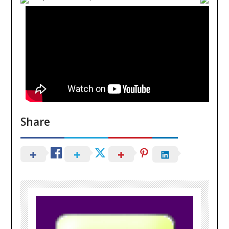
Share