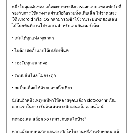
หนึ่งในจุดเด่นของ สล็อตxoหมายถึงการออกแบบแพลตฟอร์มที่
รองรับการใช้แรงงานผ่านมือถือรวมทั้งแท็บเล็ต ไม่ว่าคุณจะ
ใช้ Android หรือ iOS ก็สามารถเข้าใช้งานระบบทดสอบเล่น
ได้โดยทันทีผ่านโปรแกรมสำหรับเล่นอินเตอร์เน็ต
• เล่นได้ทุกแห่ง ทุกเวลา
• ไม่ต้องติดตั้งแอปให้เปลืองพื้นที่
• รองรับทุกขนาดจอ
• ระบบลื่นไหล ไม่กระตุก
• กดปั่นสล็อตได้ด้วยปลายนิ้วเดียว
นี่เป็นอีกหนึ่งเหตุผลที่ทำให้หลายๆคนเลือก slotxo24hr เป็น
ค่ายแรกในการเริ่มต้นเส้นทางนักเล่นสล็อตออนไลน์
ทดลองเล่น สล็อต xo เหมาะกับคนใดบ้าง?
หากแม้ระบบทดสอบเล่นจะเปิดให้ใช้งานฟรีสำหรับทุกคน แม้