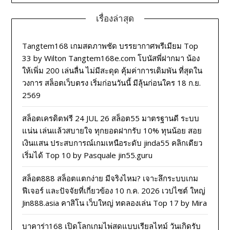
เรื่องล่าสุด
Tangtem168 เกมสดภาพชัด บรรยากาศพรีเมียม Top
33 by Wilton Tangtem168e.com โบนัสพี่ฝากมา น้อง
ให้เพิ่ม 200 เล่นลื่น ไม่มีสะดุด คุ้มค่าการเดิมพัน ที่สุดใน
วงการ สล็อตเว็บตรง เริ่มก่อนวันนี้ มีลุ้นก่อนใคร 18 ก.ย.
2569
สล็อตเครดิตฟรี 24 JUL 26 สล็อต55 มาตรฐานดี ระบบ
แน่น เล่นแล้วสบายใจ ทุกยอดฝากรับ 10% ทุนน้อย สอย
เงินแสน ประสบการณ์เกมเหนือระดับ jinda55 คลิกเดียว
เริ่มได้ Top 10 by Pasquale jin55.guru
สล็อต888 สล็อตแตกง่าย มีจริงไหม? เจาะลึกระบบเกม
ฟีเจอร์ และปัจจัยที่เกี่ยวข้อง 10 ก.ค. 2026 เวปไซต์ ใหญ่
Jin888.asia คาสิโน เว็บใหญ่ ทดลองเล่น Top 17 by Mira
บาคาร่า168 เปิดโลกเกมไพ่สดแบบเรียลไทม์ วันเกิดรับ