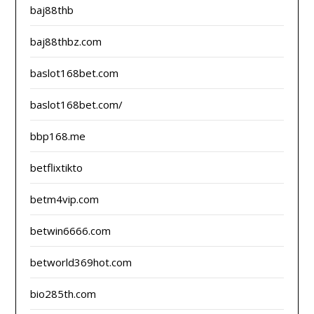
baj88thb
baj88thbz.com
baslot168bet.com
baslot168bet.com/
bbp168.me
betflixtikto
betm4vip.com
betwin6666.com
betworld369hot.com
bio285th.com