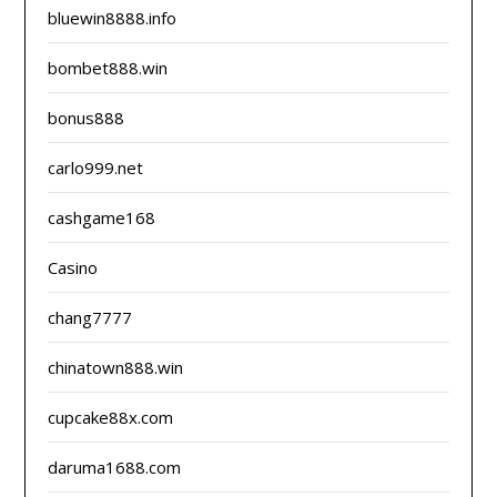
bluewin8888.info
bombet888.win
bonus888
carlo999.net
cashgame168
Casino
chang7777
chinatown888.win
cupcake88x.com
daruma1688.com