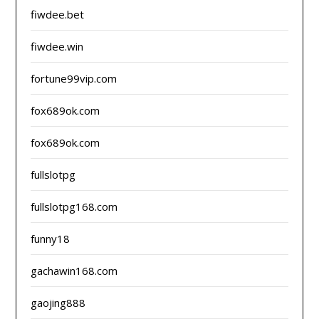
fiwdee.bet
fiwdee.win
fortune99vip.com
fox689ok.com
fox689ok.com
fullslotpg
fullslotpg168.com
funny18
gachawin168.com
gaojing888