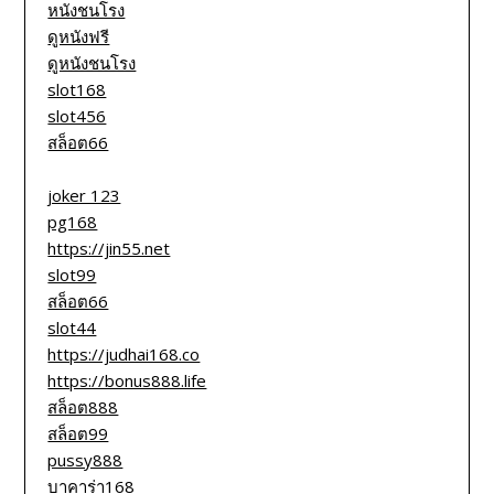
หนังชนโรง
ดูหนังฟรี
ดูหนังชนโรง
slot168
slot456
สล็อต66
joker 123
pg168
https://jin55.net
slot99
สล็อต66
slot44
https://judhai168.co
https://bonus888.life
สล็อต888
สล็อต99
pussy888
บาคาร่า168