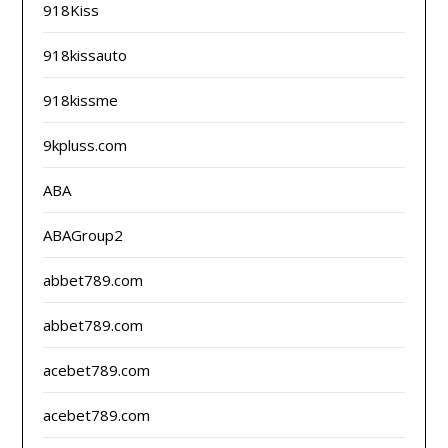
918Kiss
918kissauto
918kissme
9kpluss.com
ABA
ABAGroup2
abbet789.com
abbet789.com
acebet789.com
acebet789.com