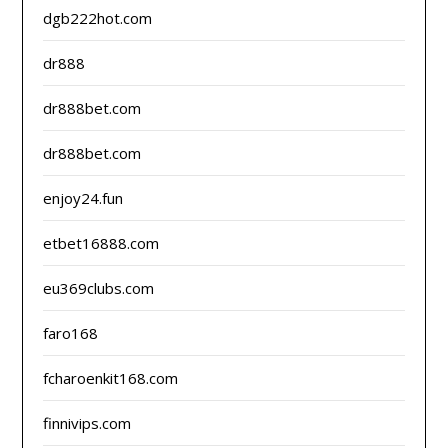
dgb222hot.com
dr888
dr888bet.com
dr888bet.com
enjoy24.fun
etbet16888.com
eu369clubs.com
faro168
fcharoenkit168.com
finnivips.com