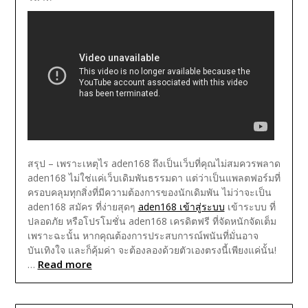
สรุป – เพราะเหตุไร aden168 ถึงเป็นเว็บที่คุณไม่สมควรพลาด
aden168 ไม่ใช่แค่เว็บเดิมพันธรรมดา แต่ว่าเป็นแพลตฟอร์มที่
ครอบคลุมทุกสิ่งที่มีความต้องการของนักเดิมพัน ไม่ว่าจะเป็น
aden168 สมัคร ที่ง่ายสุดๆ
aden168 เข้าสู่ระบบ
เข้าระบบ ที่
ปลอดภัย หรือโปรโมชั่น aden168 เครดิตฟรี ที่จัดหนักจัดเต็ม
เพราะฉะนั้น หากคุณต้องการประสบการณ์พนันที่มั่นอาจ
บันเทิงใจ และก็คุ้มค่า จะต้องลองด้วยตัวเองตรงนี้เพียงแค่นั้น!
Read more
…