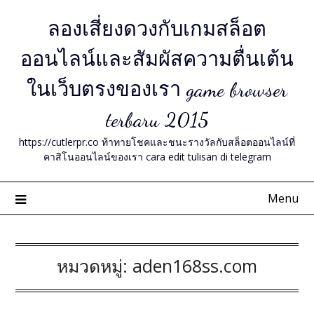
Skip
ลองเสี่ยงดวงกับเกมสล็อต
to
content
ออนไลน์และสัมผัสความตื่นเต้น
ในเว็บตรงของเรา game browser
terbaru 2015
https://cutlerpr.co ท้าทายโชคและชนะรางวัลกับสล็อตออนไลน์ที่
คาสิโนออนไลน์ของเรา cara edit tulisan di telegram
Menu
หมวดหมู่:
aden168ss.com