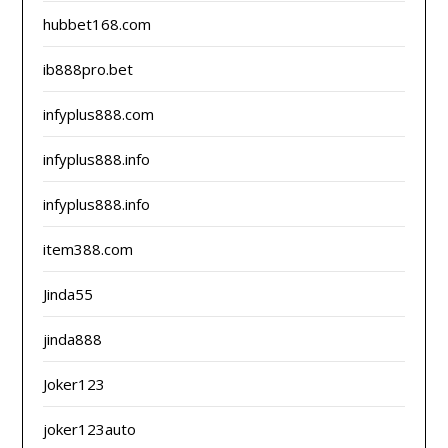
hubbet168.com
ib888pro.bet
infyplus888.com
infyplus888.info
infyplus888.info
item388.com
Jinda55
jinda888
Joker123
joker123auto