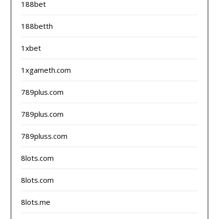
188bet
188betth
1xbet
1xgameth.com
789plus.com
789plus.com
789pluss.com
8lots.com
8lots.com
8lots.me