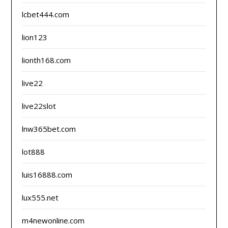
lcbet444.com
lion123
lionth168.com
live22
live22slot
lnw365bet.com
lot888
luis16888.com
lux555.net
m4newonline.com