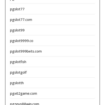
pgslot77
pgslot77.com
pgslot99
pgslot9999.co
pgslot999bets.com
pgslotfish
pgslotgolf
pgslotth
pgx62game.com
pgzeus88win.com