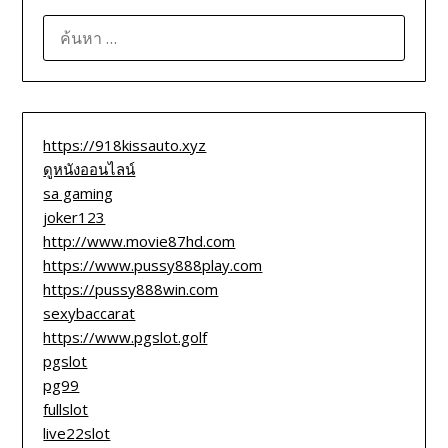
ค้นหา
สำหรับ:
https://918kissauto.xyz
ดูหนังออนไลน์
sa gaming
joker123
http://www.movie87hd.com
https://www.pussy888play.com
https://pussy888win.com
sexybaccarat
https://www.pgslot.golf
pgslot
pg99
fullslot
live22slot