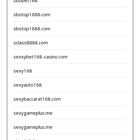
sbobet168
sbotop1688.com
sbotop1688.com
sclass8888.com
sexxybet168-casino.com
sexy168
sexyauto168
sexybaccarat168.com
sexygameplus.me
sexygameplus.me