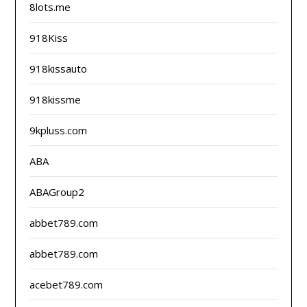
8lots.me
918Kiss
918kissauto
918kissme
9kpluss.com
ABA
ABAGroup2
abbet789.com
abbet789.com
acebet789.com