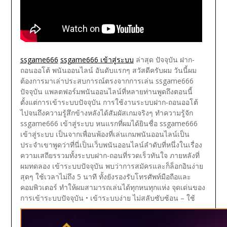
ssgame666
ssgame666 เข้าสู่ระบบ
ล่าสุด ปัจจุบัน ฝาก-
ถอนออโต้ พนันออนไลน์ อันดับแรกๆ
สวัสดีครับผม วันนี้ผม
ต้องการมาเล่าประสบการณ์ตรงจากการเล่น ssgame666
ปัจจุบัน แพลตฟอร์มพนันออนไลน์ที่หลายท่านพูดถึงตอนนี้
ตั้งแต่การเข้าระบบปัจจุบัน การใช้งานระบบฝาก-ถอนออโต้
ไปจนถึงความรู้สึกข้างหลังได้สัมผัสเกมจริงๆ
ทำความรู้จัก
ssgame666 เข้าสู่ระบบ
หนแรกที่ผมได้ยินชื่อ ssgame666
เข้าสู่ระบบ เป็นจากเพื่อนพ้องที่เล่นเกมพนันออนไลน์เป็น
ประจำเขาพูดว่าที่นี่เป็นเว็บพนันออนไลน์ลำดับที่หนึ่งในเรื่อง
ความเสถียรรวมทั้งระบบฝาก-ถอนที่รวดเร็วทันใจ ภายหลังที่
ผมทดลอง เข้าระบบปัจจุบัน พบว่าการสมัครและก็ล็อกอินง่าย
สุดๆ ใช้เวลาไม่ถึง 5 นาที ทั้งยังรองรับโทรศัพท์มือถือและ
คอมพิวเตอร์ ทำให้ผมสามารถเล่นได้ทุกหนทุกแห่ง
จุดเด่นของ
การเข้าระบบปัจจุบัน
• เข้าระบบง่าย ไม่สลับซับซ้อน – ใช้