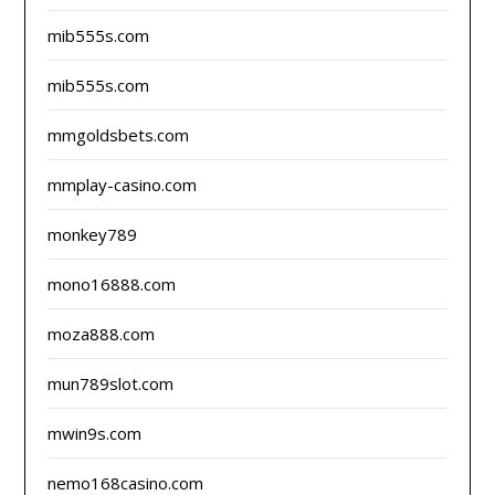
mib555s.com
mib555s.com
mmgoldsbets.com
mmplay-casino.com
monkey789
mono16888.com
moza888.com
mun789slot.com
mwin9s.com
nemo168casino.com