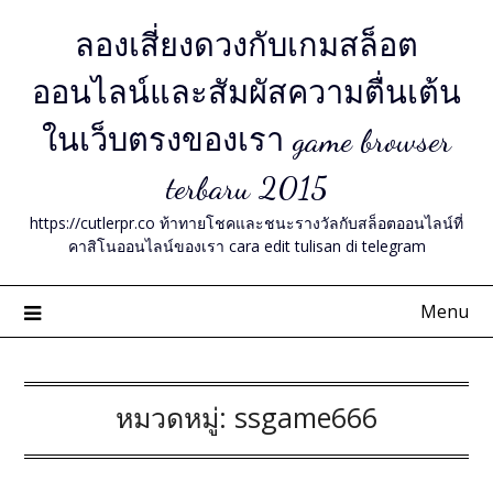
Skip
ลองเสี่ยงดวงกับเกมสล็อต
to
content
ออนไลน์และสัมผัสความตื่นเต้น
ในเว็บตรงของเรา game browser
terbaru 2015
https://cutlerpr.co ท้าทายโชคและชนะรางวัลกับสล็อตออนไลน์ที่
คาสิโนออนไลน์ของเรา cara edit tulisan di telegram
Menu
หมวดหมู่:
ssgame666