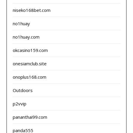
niseko168bet.com
no1huay
no1huay.com
okcasino159.com
onesiamclub.site
onoplus168.com
Outdoors
p2vvip
pananthai99.com
panda555