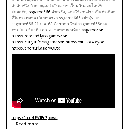
ลำดับหนึ่ง
ถ้าหากคุณกำลังมองหาเว็บพนันออนไลน์ที่
ปลอดภัย,
ssgame666
จ่ายจริง, และใช้งานง่าย เป็นตัวเลือก
ที่ไม่ควรพลาด
เว็บบาคาร่า ssgame666 เข้าสู่ระบบ
ssgame666 21 ม.ค. 68 Carmon ใหม่ ssgame666ถอน
ภายใน 3 วินาที Top 70
ขอขอบคุณที่มา
ssgame666
https://rebrand.ly/ssgame-666
https://cutly.info/ssgame666
https://bitt.to/48ryoe
https://shorturl.asia/vQLtx
https://t.co/UWIFrGpbwn
Read more
…