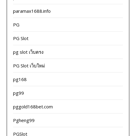
paramax1688.info
PG
PG Slot
pg slot เว็บตรง
PG Slot เว็บใหม่
pg168
pg99
pggold168bet.com
Pgheng99
PGSlot