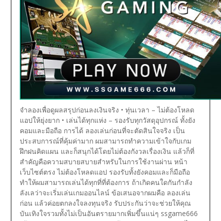
จำลองเพื่อดูผลสรุปก่อนลงเงินจริง
• ทุ่นเวลา – ไม่ต้องโหลด
แอปให้ยุ่งยาก
• เล่นได้ทุกแห่ง – รองรับทุกวัสดุอุปกรณ์ ทั้งยัง
คอมและมือถือ
การได้ ลองเล่นก่อนที่จะตัดสินใจจริง เป็น
ประสบการณ์ที่คุ้มค่ามาก
ผมสามารถทำความเข้าใจกับเกม
ฝึกฝนคิดแผน และก็สนุกได้โดยไม่ต้องกังวลเรื่องเงิน แล้วก็ที่
สำคัญคือความสบายสบายสำหรับในการใช้งานผ่าน หน้า
เว็บไซต์ตรง ไม่ต้องโหลดแอป รองรับทั้งยังคอมและก็มือถือ
ทำให้ผมสามารถเล่นได้ทุกที่ที่ต้องการ
ถ้าเกิดคนใดกันกำลัง
ลังเลว่าจะเริ่มเล่นเกมออนไลน์ ข้อเสนอจากผมคือ ลองเล่น
ก่อน แล้วค่อยตกลงใจลงทุนจริง รับประกันว่าจะช่วยให้คุณ
บันเทิงใจรวมทั้งไม่เป็นอันตรายมากเพิ่มขึ้นแน่ๆ
ssgame666