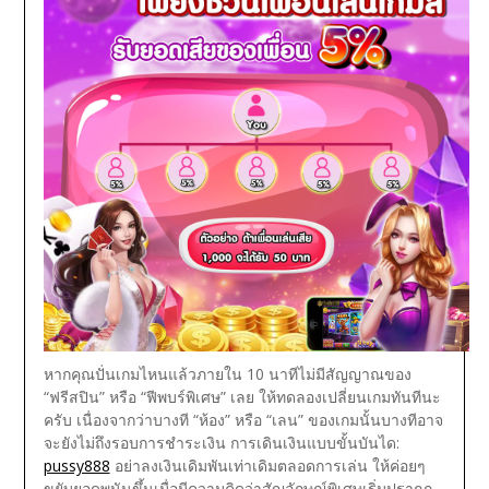
หากคุณปั่นเกมไหนแล้วภายใน 10 นาทีไม่มีสัญญาณของ
“ฟรีสปิน” หรือ “ฟีพบร์พิเศษ” เลย ให้ทดลองเปลี่ยนเกมทันทีนะ
ครับ เนื่องจากว่าบางที “ห้อง” หรือ “เลน” ของเกมนั้นบางทีอาจ
จะยังไม่ถึงรอบการชำระเงิน
การเดินเงินแบบขั้นบันได:
pussy888
อย่าลงเงินเดิมพันเท่าเดิมตลอดการเล่น ให้ค่อยๆ
ขยับยอดพนันขึ้นเมื่อมีความคิดว่าสัญลักษณ์พิเศษเริ่มปรากฏ