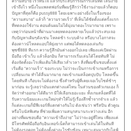
ความสบาย เร็วทันใจ แล้วก็ประสบการณ์การเล่นที่ดี เล่นง่าย
เข้าถึงไว
หนึ่งในแพลตฟอร์มที่ผมรู้สึกว่าใช้งานง่ายแล้วก็ตอบ
ปัญหาที่สุดก็คือ pussy888 โดยเฉพาะอย่างยิ่งในเรื่องของ
“ความสบาย” แล้วก็ “ความรวดเร็ว” ที่เห็นได้ชัดตั้งแต่ครั้งแรก
ที่ทดลองใช้งาน
ตอนต้นผมไม่ได้มุ่งมาดอะไรมากมาย เพราะ
เหตุว่าก่อนหน้าที่ผ่านมาเคยทดลองหลายเว็บแล้วประสบเจอ
กับปัญหาเดิมๆดังเช่น โหลดช้า ระบบค้าง หรือบางโอกาสจะ
ต้องดาวน์โหลดแอปให้ยุ่งยาก แต่พอได้ทดลองเล่นกับ
พุซซี่888 ทีแรก ความรู้สึกมันต่างออกไปเลย เพียงแค่เปิดผ่าน
มือถือ เข้าเว็บ แล้วล็อกอิน ก็สามารถเริ่มเล่นได้โดยทันที ไม่
ต้องจัดตั้งอะไรเพิ่มเติมให้เสียเวล่ำเวลา
สิ่งที่ผมชื่นชอบตั้งแต่
เริ่มคือ “ความเร็ว” ของระบบ ไม่ว่าจะเป็นการเข้าเกมหรือการ
เปลี่ยนเกม ทำได้ลื่นมากมาย กดเข้าเกมสล็อตปุบปับ โหลดขึ้น
โดยทันที เกือบจะไม่ต้องรอ ซึ่งสำหรับผู้ที่เคยเจอเว็บไซต์ช้าๆ
มาก่อน จะรู้เลยว่ามันแตกต่างแค่ไหน
ในส่วนของตัวเกมเอง ก็
จัดว่าทำออกมาได้ดีมาก มีให้เลือกเยอะแยะ ทั้งเกมสล็อตที่ได้
รับความนิยมและเกมใหม่ๆทำให้ไม่รู้เรื่องสึกซ้ำจากจำเจ แล้ว
ก็แต่ละเกมก็มีฟีเจอร์ที่แตกต่างกันไป ดังเช่นว่า ฟรีสปิน ตัวคูณ
หรือโบนัสพิเศษ ที่ช่วยเพิ่มความสนุกสนานระหว่างเล่น
อีก
อย่างที่ผมชอบคือ “ความเข้าถึงง่าย” ไม่ว่าจะอยู่ที่ไหน เพียงแค่
มีโทรศัพท์มือถือกับอินเทอร์เน็ตก็สามารถเข้าเล่นได้ในทันที
ไม่ต้องรอคอย ไม่ต้องตั้งค่าอะไรซับซ้อน เหมาะสมมากกับไลฟ์