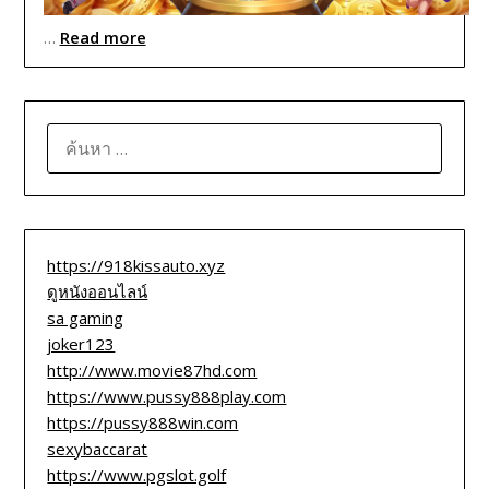
Read more
…
ค้นหา
สำหรับ:
https://918kissauto.xyz
ดูหนังออนไลน์
sa gaming
joker123
http://www.movie87hd.com
https://www.pussy888play.com
https://pussy888win.com
sexybaccarat
https://www.pgslot.golf