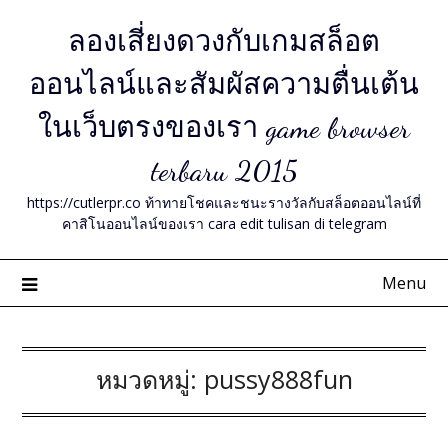
Skip
ลองเสี่ยงดวงกับเกมสล็อต
to
content
ออนไลน์และสัมผัสความตื่นเต้น
ในเว็บตรงของเรา game browser
terbaru 2015
https://cutlerpr.co ท้าทายโชคและชนะรางวัลกับสล็อตออนไลน์ที่
คาสิโนออนไลน์ของเรา cara edit tulisan di telegram
Menu
หมวดหมู่:
pussy888fun