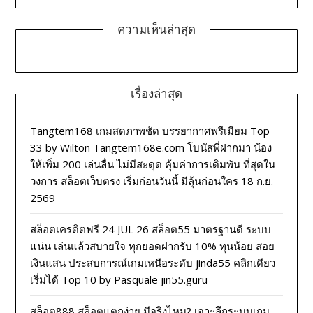
ความเห็นล่าสุด
เรื่องล่าสุด
Tangtem168 เกมสดภาพชัด บรรยากาศพรีเมียม Top
33 by Wilton Tangtem168e.com โบนัสพี่ฝากมา น้อง
ให้เพิ่ม 200 เล่นลื่น ไม่มีสะดุด คุ้มค่าการเดิมพัน ที่สุดใน
วงการ สล็อตเว็บตรง เริ่มก่อนวันนี้ มีลุ้นก่อนใคร 18 ก.ย.
2569
สล็อตเครดิตฟรี 24 JUL 26 สล็อต55 มาตรฐานดี ระบบ
แน่น เล่นแล้วสบายใจ ทุกยอดฝากรับ 10% ทุนน้อย สอย
เงินแสน ประสบการณ์เกมเหนือระดับ jinda55 คลิกเดียว
เริ่มได้ Top 10 by Pasquale jin55.guru
สล็อต888 สล็อตแตกง่าย มีจริงไหม? เจาะลึกระบบเกม