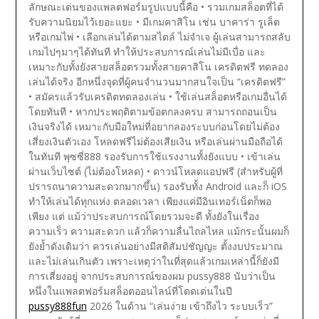
ลักษณะเด่นของแพลตฟอร์มรูปแบบนี้คือ
• รวมเกมสล็อตที่ได้
รับความนิยมไว้เยอะแยะ
• มีเกมคาสิโน เช่น บาคาร่า รูเล็ต
หรือเกมไพ่
• เลือกเล่นได้ตามสไตล์ ไม่จำเจ
ผู้เล่นสามารถสลับ
เกมไปๆมาๆได้ทันที ทำให้ประสบการณ์เล่นไม่มีเบื่อ และ
เหมาะกับทั้งยังสายสล็อตรวมทั้งสายคาสิโน
เครดิตฟรี ทดลอง
เล่นได้จริง
อีกหนึ่งจุดที่ผู้คนจำนวนมากสนใจเป็น “เครดิตฟรี”
• สมัครแล้วรับเครดิตทดลองเล่น
• ใช้เล่นสล็อตหรือเกมอื่นได้
โดยทันที
• หากประพฤติตามข้อตกลงครบ สามารถถอนเป็น
เงินจริงได้
เหมาะกับมือใหม่ที่อยากลองระบบก่อนโดยไม่ต้อง
เสี่ยงเงินตัวเอง
โหลดฟรีไม่ต้องเสียเงิน หรือเล่นผ่านมือถือได้
ในทันที
พุซซี่888 รองรับการใช้แรงงานทั้งยังแบบ
• เข้าเล่น
ผ่านเว็บไซต์ (ไม่ต้องโหลด)
• ดาวน์โหลดแอปฟรี (สำหรับผู้ที่
ปรารถนาความสะดวกมากขึ้น)
รองรับทั้ง Android และก็ iOS
ทำให้เล่นได้ทุกแห่ง ตลอดเวลา เพียงแค่มีอินเทอร์เน็ตก็พอ
เพียง
แต่ แม้ว่าประสบการณ์โดยรวมจะดี ทั้งยังในเรื่อง
ความเร็ว ความสะดวก แล้วก็ความลื่นไถลไหล แม้กระนั้นผมก็
ยังย้ำดังเดิมว่า ควรเล่นอย่างมีสติสัมปชัญญะ ตั้งงบประมาณ
และไม่เล่นเกินตัว เพราะเหตุว่าในที่สุดแล้วเกมเหล่านี้ก็ยังมี
การเสี่ยงอยู่
จากประสบการณ์ของผม pussy888 นับว่าเป็น
หนึ่งในแพลตฟอร์มสล็อตออนไลน์ที่โดดเด่นในปี
pussy888fun
2026 ในด้าน “เล่นง่าย เข้าถึงไว ระบบเร็ว”