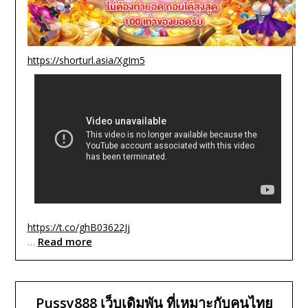
https://shorturl.asia/XgIm5
https://t.co/ghB03622Jj
Read more
…
Pussy888 เว็บเดิมพัน ที่เหมาะกับคนไทย