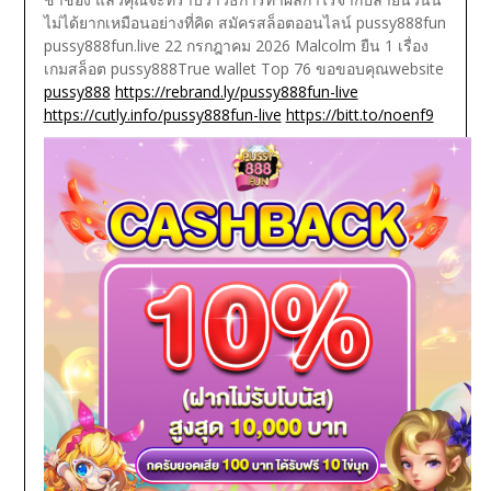
ไม่ได้ยากเหมือนอย่างที่คิด
สมัครสล็อตออนไลน์ pussy888fun
pussy888fun.live 22 กรกฎาคม 2026 Malcolm ยืน 1 เรื่อง
เกมสล็อต pussy888True wallet Top 76
ขอขอบคุณwebsite
pussy888
https://rebrand.ly/pussy888fun-live
https://cutly.info/pussy888fun-live
https://bitt.to/noenf9