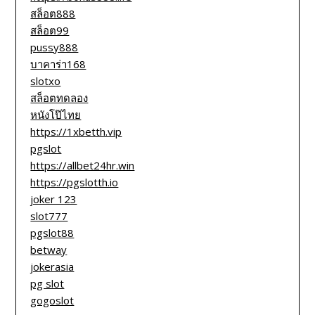
สล็อต888
สล็อต99
pussy888
บาคาร่า168
slotxo
สล็อตทดลอง
หนังโป๊ไทย
https://1xbetth.vip
pgslot
https://allbet24hr.win
https://pgslotth.io
joker 123
slot777
pgslot88
betway
jokerasia
pg slot
gogoslot