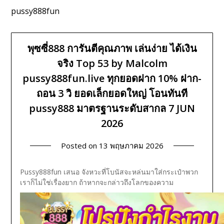
pussy888fun
พุซซี่888 การันตีคุณภาพ เล่นง่าย ได้เงิน
จริง Top 53 by Malcolm
pussy888fun.live ทุกยอดฝาก 10% ฝาก-
ถอน 3 วิ ยอดเล็กยอดใหญ่ โอนทันที
pussy888 มาตรฐานระดับสากล 7 JUN
2026
Posted on
13 พฤษภาคม 2026
Pussy888fun เสนอ จังหวะที่โบนัสจะหล่นมาใส่กระเป๋าพวก
เราก็ไม่ใช่เรื่องยาก
ถ้าหากจะกล่าวถึงโลกของความ