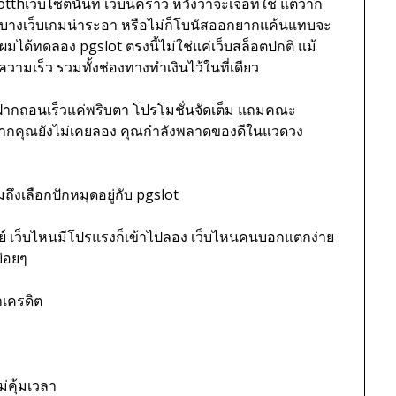
ว็บไซต์นั้นที เว็บนี้คราว หวังว่าจะเจอที่ใช่ แต่ว่าก็
 บางเว็บเกมน่าระอา หรือไม่ก็โบนัสออกยากแค้นแทบจะ
ผมได้ทดลอง pgslot ตรงนี้ไม่ใช่แค่เว็บสล็อตปกติ แม้
มเร็ว รวมทั้งช่องทางทำเงินไว้ในที่เดียว
ฝากถอนเร็วแค่พริบตา โปรโมชั่นจัดเต็ม แถมคณะ
่าหากคุณยังไม่เคยลอง คุณกำลังพลาดของดีในแวดวง
ึงเลือกปักหมุดอยู่กับ pgslot
ย์ เว็บไหนมีโปรแรงก็เข้าไปลอง เว็บไหนคนบอกแตกง่าย
บ่อยๆ
าเครดิต
่คุ้มเวลา