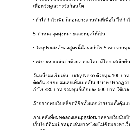
เพื่อหวังคูณรางวัลก้อนโต
• ถ้าได้กำไรเพิ่ม ก็ถอนบางส่วนทันทีเพื่อไม่ให้
5. กำหนดจุดมุ่งหมายและหยุดให้เป็น
• วัตถุประสงค์ของสูตรนี้คือผลกำไร 5 เท่า จากท
• เพราะหากเล่นต่อด้วยความโลภ มีโอกาสเสียคืน
วันหนึ่งผมเริ่มเล่น Lucky Neko ด้วยทุน 100 บ
ติดกัน 3 รอบ ผมเลยเพิ่มเบทเป็น 4 บาท ปรากฏว่
กำไร 480 บาท รวมทุนก็เกือบจะ 600 บาท ใช้เวลาทั
ถ้าอยากพบเว็บสล็อตที่อีกทั้งแตกง่ายรวมทั้งคุ้มแ
ภายหลังที่ผมทดลองเล่นpgslotมาหลายเว็บนับเป
เว็บไซต์ที่ผมปักหมุดเล่นยาวๆโดยไม่คิดมองหาเว็บอื