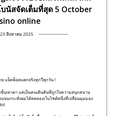
นัสจัดเต็มที่สุด 5 October
sino online
23 สิงหาคม 2025
ย แจ็คพ็อตแตกจริงทุกวี่ทุกวัน !
ยนขั้นเทวดา แค่เป็นคนเดินดินที่ถูกใจความสนุกสนาน
 จวบจนกระทั่งผมได้ทดลองเว็บไซต์หนึ่งที่เปลี่ยนมุมมอง
lot