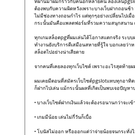
ที่ผ่านมาผมก็ราวกับคนอีกหลายคน ลองเล่นpgslotthเ
ต้องพบกับความผิดหวังเพราะบางเว็บฝากถอนช้า
ไม่มีช่องทางถอนกำไร แต่ทุกๆอย่างเปลี่ยนไปเมื่อ
กระนั้นมันคือแพลตฟอร์มที่รวมความสนุกสนาน ควา
ทุกเกมสล็อตpgที่ผมเล่นได้โอกาสแตกจริง ระบบ
ทำงานยังบริการดีเสมือนสหายที่รู้ใจ บอกเลยว
สล็อตไปอย่างน่าเสียดาย
จากคนที่เคยลองทุกเว็บไซต์ เพราะอะไรสุดท้ายผมถ
ผมเคยมีตอนที่สมัครเว็บไซต์pgslotแทบทุกอาทิต
ก็ฝากไปเล่น แม้กระนั้นผลที่เกิดเป็นพบเจอปัญหา
• บางเว็บไซต์ฝากเงินแล้วจะต้องรอนานกว่าจะเข้
• เกมมีน้อย เล่นไม่กี่วันก็เบื่อ
• โบนัสไม่ออก หรือออกแต่ว่าจ่ายน้อยจนกระทั่งไม