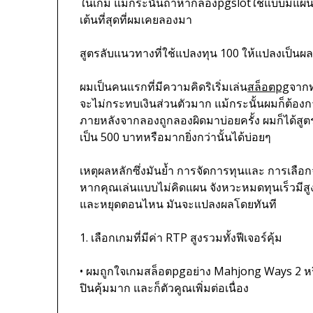
ในเกม แม้กระนั้นถ้าหากลองpgslotใช้แบบมีแผนการ 
เต้นที่สุดที่ผมเคยลองมา
สูตรลับแนวทางที่ใช้แปลงทุน 100 ให้แปลงเป็นผล
ผมเป็นคนแรกที่มีความคิดริเริ่มเล่น
สล็อตpg
จากท
จะไม่กระทบเงินส่วนตัวมาก แม้กระนั้นผมก็ต้อง
ภายหลังจากลองถูกลองผิดมาบ่อยครั้ง ผมก็ได้สูตรท
เป็น 500 บาทหรือมากยิ่งกว่านั้นได้บ่อยๆ
เหตุผลหลักซึ่งมันย้ำ การจัดการทุนและ การเลือ
หากคุณเล่นแบบไม่คิดแผน จังหวะหมดทุนเร็วมีสูง
และหยุดตอนไหน มันจะแปลงผลโดยทันที
1. เลือกเกมที่มีค่า RTP สูงรวมทั้งฟีเจอร์คุ้ม
• ผมถูกใจเกมสล็อตpgอย่าง Mahjong Ways 2 หรือ
ปินคุ้มมาก และก็ตัวคูณเพิ่มต่อเนื่อง