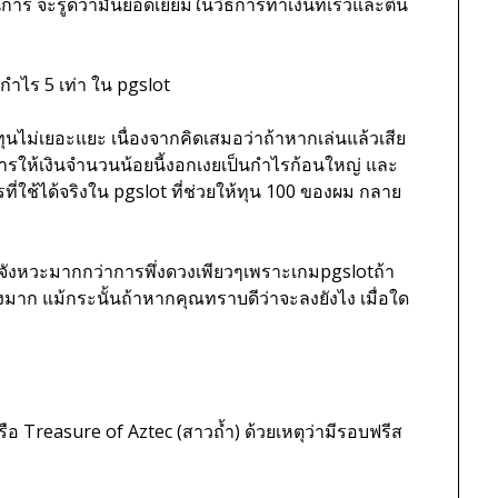
จะรู้ดีว่ามันยอดเยี่ยมในวิธีการทำเงินที่เร็วและตื่น
กำไร 5 เท่า ใน pgslot
ุนไม่เยอะแยะ เนื่องจากคิดเสมอว่าถ้าหากเล่นแล้วเสีย
การให้เงินจำนวนน้อยนี้งอกเงยเป็นกำไรก้อนใหญ่ และ
ี่ใช้ได้จริงใน pgslot ที่ช่วยให้ทุน 100 ของผม กลาย
กจังหวะมากกว่าการพึ่งดวงเพียวๆเพราะเกมpgslotถ้า
มาก แม้กระนั้นถ้าหากคุณทราบดีว่าจะลงยังไง เมื่อใด
 Treasure of Aztec (สาวถ้ำ) ด้วยเหตุว่ามีรอบฟรีส