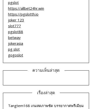
pgslot
https://allbet24hr.win
https://pgslotth.io
joker 123
slot777
pgslot88
betway
jokerasia
pg slot
gogoslot
ความเห็นล่าสุด
เรื่องล่าสุด
Tangtem168 เกมสดภาพชัด บรรยากาศพรีเมียม