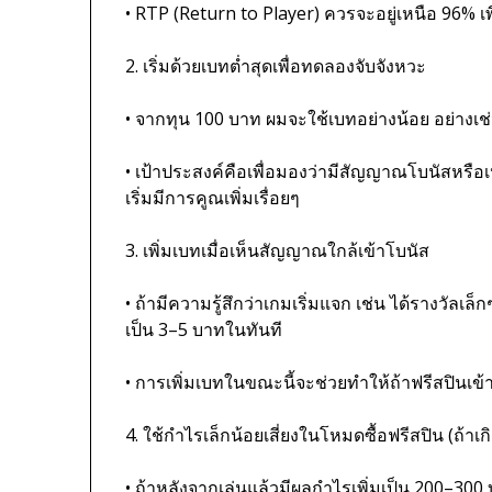
• RTP (Return to Player) ควรจะอยู่เหนือ 96% เพื่
2. เริ่มด้วยเบทต่ำสุดเพื่อทดลองจับจังหวะ
• จากทุน 100 บาท ผมจะใช้เบทอย่างน้อย อย่างเช่
• เป้าประสงค์คือเพื่อมองว่ามีสัญญาณโบนัสหรือเ
เริ่มมีการคูณเพิ่มเรื่อยๆ
3. เพิ่มเบทเมื่อเห็นสัญญาณใกล้เข้าโบนัส
• ถ้ามีความรู้สึกว่าเกมเริ่มแจก เช่น ได้รางวัลเล็
เป็น 3–5 บาทในทันที
• การเพิ่มเบทในขณะนี้จะช่วยทำให้ถ้าฟรีสปินเข
4. ใช้กำไรเล็กน้อยเสี่ยงในโหมดซื้อฟรีสปิน (ถ้าเก
• ถ้าหลังจากเล่นแล้วมีผลกำไรเพิ่มเป็น 200–300