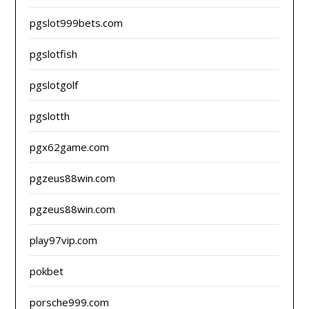
pgslot999bets.com
pgslotfish
pgslotgolf
pgslotth
pgx62game.com
pgzeus88win.com
pgzeus88win.com
play97vip.com
pokbet
porsche999.com