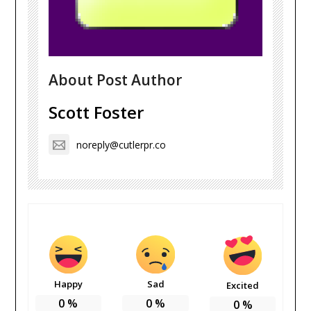
About Post Author
Scott Foster
noreply@cutlerpr.co
Happy
Sad
Excited
0
%
0
%
0
%