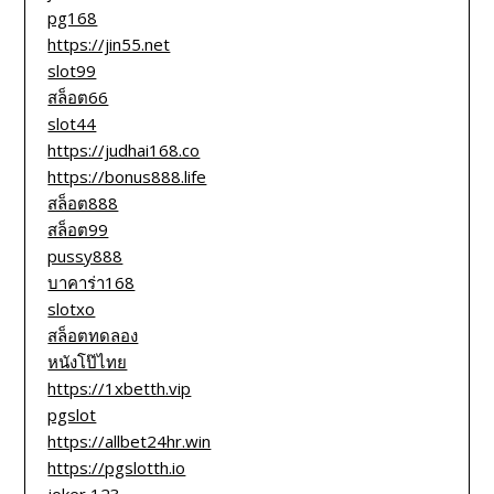
pg168
https://jin55.net
slot99
สล็อต66
slot44
https://judhai168.co
https://bonus888.life
สล็อต888
สล็อต99
pussy888
บาคาร่า168
slotxo
สล็อตทดลอง
หนังโป๊ไทย
https://1xbetth.vip
pgslot
https://allbet24hr.win
https://pgslotth.io