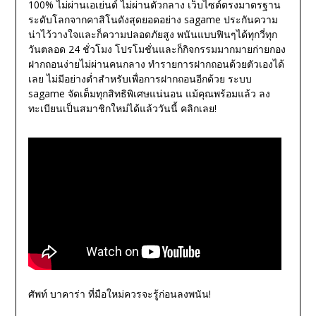
100% ไม่ผ่านเอเย่นต์ ไม่ผ่านตัวกลาง เว็บไซต์ตรงมาตรฐาน
ระดับโลกจากคาสิโนดังสุดยอดอย่าง sagame ประกันความ
น่าไว้วางใจและก็ความปลอดภัยสูง พนันแบบฟินๆได้ทุกวี่ทุก
วันตลอด 24 ชั่วโมง โปรโมชั่นและก็กิจกรรมมากมายก่ายกอง
ฝากถอนง่ายไม่ผ่านคนกลาง ทำรายการฝากถอนด้วยตัวเองได้
เลย ไม่มีอย่างต่ำสำหรับเพื่อการฝากถอนอีกด้วย ระบบ
sagame จัดเต็มทุกสิทธิพิเศษแน่นอน แม้คุณพร้อมแล้ว ลง
ทะเบียนเป็นสมาชิกใหม่ได้แล้ววันนี้ คลิกเลย!
ศัพท์ บาคาร่า ที่มือใหม่ควรจะรู้ก่อนลงพนัน!