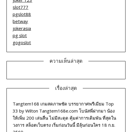
joker 123
slot777
pgslot88
betway
jokerasia
pg slot
gogoslot
ความเห็นล่าสุด
เรื่องล่าสุด
Tangtem168 เกมสดภาพชัด บรรยากาศพรีเมียม Top
33 by Wilton Tangtem168e.com โบนัสพี่ฝากมา น้อง
ให้เพิ่ม 200 เล่นลื่น ไม่มีสะดุด คุ้มค่าการเดิมพัน ที่สุดใน
วงการ สล็อตเว็บตรง เริ่มก่อนวันนี้ มีลุ้นก่อนใคร 18 ก.ย.