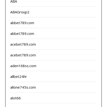
ABA
ABAGroup2
abbet789.com
abbet789.com
acebet789.com
acebet789.com
aden168ss.com
allbet24hr
allone745s.com
alot66