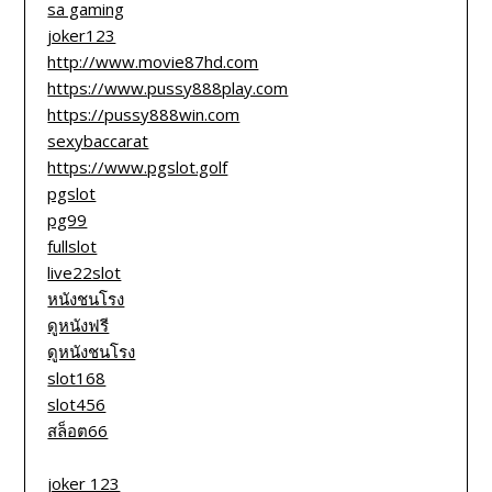
sa gaming
joker123
http://www.movie87hd.com
https://www.pussy888play.com
https://pussy888win.com
sexybaccarat
https://www.pgslot.golf
pgslot
pg99
fullslot
live22slot
หนังชนโรง
ดูหนังฟรี
ดูหนังชนโรง
slot168
slot456
สล็อต66
joker 123