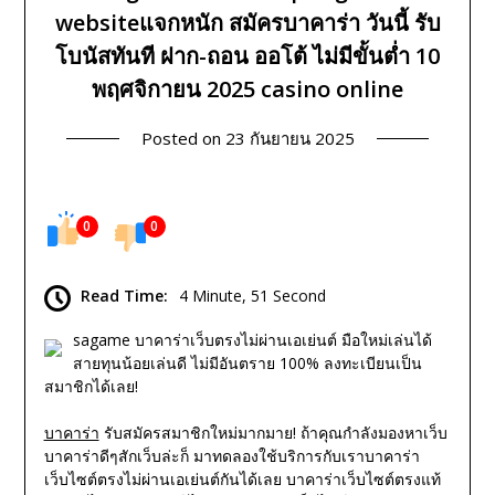
websiteแจกหนัก สมัครบาคาร่า วันนี้ รับ
โบนัสทันที ฝาก-ถอน ออโต้ ไม่มีขั้นต่ำ 10
พฤศจิกายน 2025 casino online
Posted on
23 กันยายน 2025
0
0
Read Time:
4 Minute, 51 Second
sagame บาคาร่าเว็บตรงไม่ผ่านเอเย่นต์ มือใหม่เล่นได้
สายทุนน้อยเล่นดี ไม่มีอันตราย 100% ลงทะเบียนเป็น
สมาชิกได้เลย!
บาคาร่า
รับสมัครสมาชิกใหม่มากมาย! ถ้าคุณกำลังมองหาเว็บ
บาคาร่าดีๆสักเว็บล่ะก็ มาทดลองใช้บริการกับเราบาคาร่า
เว็บไซต์ตรงไม่ผ่านเอเย่นต์กันได้เลย บาคาร่าเว็บไซต์ตรงแท้