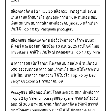
2569
สล็อตเครดิตฟรี 24 JUL 26 สล็อต55 มาตรฐานดี ระบบ
แน่น เล่นแล้วสบายใจ ทุกยอดฝากรับ 10% ทุนน้อย สอย
เงินแสน ประสบการณ์เกมเหนือระดับ jinda55 คลิกเดียว
เริ่มได้ Top 10 by Pasquale jin55.guru
สล็อต888 สล็อตแตกง่าย มีจริงไหม? เจาะลึกระบบเกม
ฟีเจอร์ และปัจจัยที่เกี่ยวข้อง 10 ก.ค. 2026 เวปไซต์ ใหญ่
Jin888.asia คาสิโน เว็บใหญ่ ทดลองเล่น Top 17 by Mira
บาคาร่า168 เปิดโลกเกมไพ่สดแบบเรียลไทม์ วันเกิดรับ
500 รองรับทุกธนาคาร ถอนเร็วทันใจ สัมผัสโต๊ะสดระดับ
พรีเมียม บาคาร่า สมัครง่าย ได้โปรไว Top 76 by Bev
Sexy168c.com 21 กรกฎาคม 69
Pussy888 สล็อตออนไลน์ โลกแห่งความสนุก ที่เหนือกว่า
Top 82 by Valentin pussy888play.me ฝากต่อเนื่องรับ
อัญมณี 300 บาท สมัครสมาชิกกับเครดิตฟรีทันที สวรรค์
ของนักลงทุน pussy888play รอไม่ได้ ต้องลอง 4 AUG