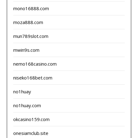
mono16888.com
moza888.com
mun789slot.com
mwin9s.com
nemo168casino.com
niseko168bet.com
no1huay
no1huay.com
okcasino159.com
onesiamclub.site