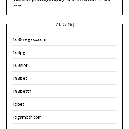
2569
หมวดหมู่
1688vegasx.com
168pg
168slot
188bet
188betth
1xbet
1xgameth.com