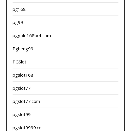
pg168
pg99
pggold168bet.com
Pgheng99
PGSlot
pgslot168
pgslot77
pgslot77.com
pgslot99
pgslot9999.co