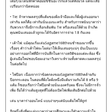
เต็มๆไม่โดนหักค่าคอมมิชชั่นอะไรก็แล้วแต่ทั้งมวล แต่จะเสีย
เปรียบกว่านิดหน่อย
• Tie: ถ้าหากผลสรุปที่แต้มของฝั่งเจ้ามือและก็ฝั่งผู้เล่นออกมา
เท่ากัน ผลก็คือ เท่ากันนั่นเองนะครับ สำหรับการพนันบาคาร่า
กับพวกเราจึงมีการเลือกเดิมพัน Tie หรือเสมอให้ด้วย ถ้าเกิด
คุณพนันเสมอแล้วถูกจะได้รับอัตราการจ่าย 1:8 กันเลย
• เค้าไพ่: แม้คุณเริ่มเล่นSagame168thจนช่ำชองมากขึ้น
เรื่อยๆ คำว่าเค้าไพ่จะโผล่มาให้เห็นเสมอๆแน่ๆ มันเป็นแบบ
อย่างการออกไพ่ที่มีการบันทึกในตารางสถิติของแต่ละห้อง ซึ่ง
ผู้เล่นมือใหม่ชอบนิยมเอามาวิเคราะห์รวมทั้งคาดคะเนผลสรุป
ในต่อถัดไป
• ไพ่ป๊อก: เนื่องจากว่าข้อตกลงของSagame168thคล้ายกับ
ป๊อกกระดอน ในตอนที่ฝั่งใดฝั่งหนึ่งมีแต้มรวมกันได้ 8 หรือ 9
แต้ม ก็ชอบเรียกว่าไพ่ป๊อกด้วยนั่นเองครับผม ซึ่งจะไม่มีการจั่ว
เพิ่ม ถือได้ว่าแต้มสูงสุดที่ไม่ต้องเปิดไพ่เพิ่มเติมอีกต่อไปด้วย
เล่น บาคาร่าออนไลน์ แบบง่ายๆแค่นับแต้มไพ่ให้ถูก!
อีกหนึ่งสิ่งที่คนเล่นบาคาร่าควรศึกษาและก็ทำความเข้าใจ