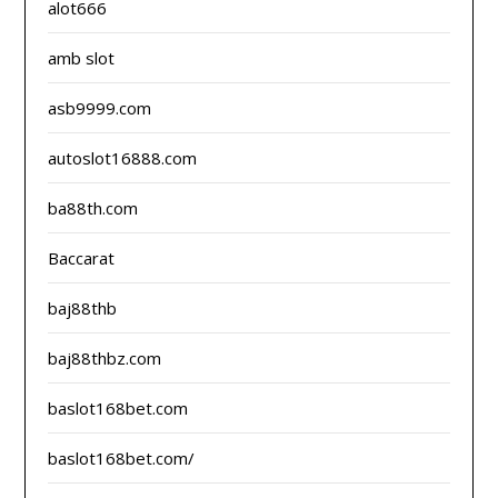
alot666
amb slot
asb9999.com
autoslot16888.com
ba88th.com
Baccarat
baj88thb
baj88thbz.com
baslot168bet.com
baslot168bet.com/