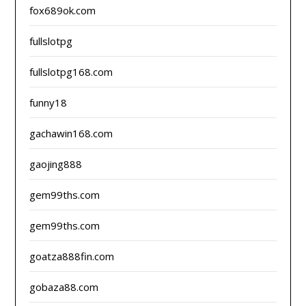
fox689ok.com
fullslotpg
fullslotpg168.com
funny18
gachawin168.com
gaojing888
gem99ths.com
gem99ths.com
goatza888fin.com
gobaza88.com