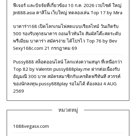
ฟีเจอร์ และปัจจัยที่เกี่ยวข้อง 10 ก.ค. 2026 เวปไซต์ ใหญ่
Jin888.asia คาสิโน เว็บใหญ่ ทดลองเล่น Top 17 by Mira
บาคาร่า168 เปิดโลกเกมไพ่สดแบบเรียลไทม์ วันเกิดรับ
500 รองรับทุกธนาคาร ถอนเร็วทันใจ สัมผัสโต๊ะสดระดับ
พรีเมียม บาคาร่า สมัครง่าย ได้โปรไว Top 76 by Bev
Sexy168c.com 21 กรกฎาคม 69
Pussy888 สล็อตออนไลน์ โลกแห่งความสนุก ที่เหนือกว่า
Top 82 by Valentin pussy888play.me ฝากต่อเนื่องรับ
อัญมณี 300 บาท สมัครสมาชิกกับเครดิตฟรีทันที สวรรค์
ของนักลงทุน pussy888play รอไม่ได้ ต้องลอง 4 AUG
2569
หมวดหมู่
1688vegasx.com