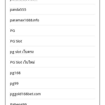
panda555
paramax1688.info
PG
PG Slot
pg slot เว็บตรง
PG Slot เว็บใหม่
pg168
pg99
pggold168bet.com
Pgheng99