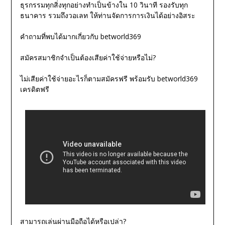
ธุรกรรมทุกสิ่งทุกอย่างทำเป็นข้างใน 10 วินาที รองรับทุก
ธนาคาร รวมถึงวอเลท ให้ท่านจัดการการเงินได้อย่างอิสระ
คำถามที่พบได้มากเกี่ยวกับ betworld369
สมัครสมาชิกจำเป็นต้องเสียค่าใช้จ่ายหรือไม่?
ไม่เสียค่าใช้จ่ายอะไรก็ตามสมัครฟรี พร้อมรับ betworld369
เครดิตฟรี
สามารถเล่นผ่านมือถือได้หรือเปล่า?