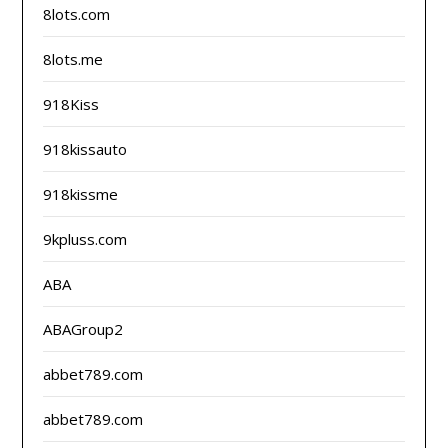
8lots.com
8lots.me
918Kiss
918kissauto
918kissme
9kpluss.com
ABA
ABAGroup2
abbet789.com
abbet789.com