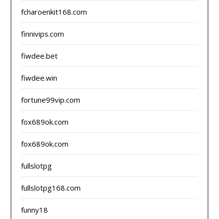
fcharoenkit168.com
finnivips.com
fiwdee.bet
fiwdee.win
fortune99vip.com
fox689ok.com
fox689ok.com
fullslotpg
fullslotpg168.com
funny18