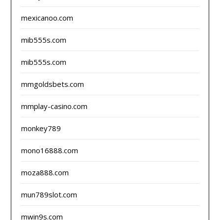
mexicanoo.com
mib555s.com
mib555s.com
mmgoldsbets.com
mmplay-casino.com
monkey789
mono16888.com
moza888.com
mun789slot.com
mwin9s.com