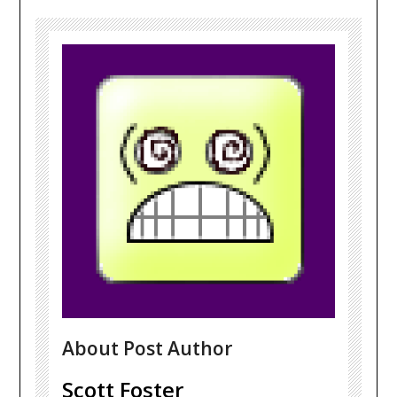
About Post Author
Scott Foster