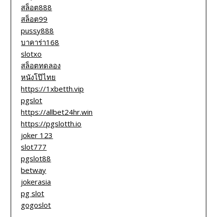
สล็อต888
สล็อต99
pussy888
บาคาร่า168
slotxo
สล็อตทดลอง
หนังโป๊ไทย
https://1xbetth.vip
pgslot
https://allbet24hr.win
https://pgslotth.io
joker 123
slot777
pgslot88
betway
jokerasia
pg slot
gogoslot