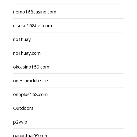
nemo168casino.com
niseko168bet.com
no1huay
no1huay.com
okcasino159.com
onesiamclub.site
onoplus168.com
Outdoors
p2vvip
pananthai99.com