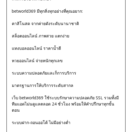
betworld369 มีทุกสิ่งทุกอย่างที่คุณอยาก:
คาสิโนสด จากค่ายดังระดับนานาชาติ
สล็อตออนไลน์ ภาพสวย แตกง่าย
แทงบอลออนไลน์ ราคาน้ำดี
หวยออนไลน์ จ่ายหนักทุกเลข
ระบบความปลอดภัยและก็การบริการ
มาตรฐานการให้บริการระดับสากล
เว็บ betworld369 ใช้ระบบรักษาความปลอดภัย SSL รวมทั้งมี
ทีมแอดไม่นดูแลตลอด 24 ชั่วโมง พร้อมให้คำปรึกษาทุกขั้น
ตอน
ระบบฝาก-ถอนออโต้ ไม่มีอย่างต่ำ