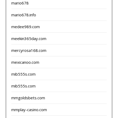
mario678
mario678.info
medee989.com
meekin365day.com
mercyrosa168.com
mexicanoo.com
mib555s.com
mib555s.com
mmgoldsbets.com
mmplay-casino.com