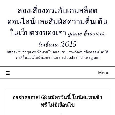
Skip
ลองเสี่ยงดวงกับเกมสล็อต
to
content
ออนไลน์และสัมผัสความตื่นเต้น
ในเว็บตรงของเรา game browser
terbaru 2015
https://cutlerpr.co ท้าทายโชคและชนะรางวัลกับสล็อตออนไลน์ที่
คาสิโนออนไลน์ของเรา cara edit tulisan di telegram
Menu
cashgame168 สมัครวันนี้ โบนัสแรกเข้า
ฟรี ไม่มีเงื่อนไข