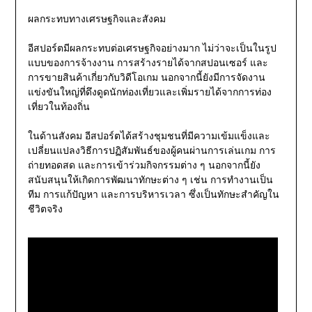
ผลกระทบทางเศรษฐกิจและสังคม
อีสปอร์ตมีผลกระทบต่อเศรษฐกิจอย่างมาก ไม่ว่าจะเป็นในรูป
แบบของการจ้างงาน การสร้างรายได้จากสปอนเซอร์ และ
การขายสินค้าเกี่ยวกับวิดีโอเกม นอกจากนี้ยังมีการจัดงาน
แข่งขันใหญ่ที่ดึงดูดนักท่องเที่ยวและเพิ่มรายได้จากการท่อง
เที่ยวในท้องถิ่น
ในด้านสังคม อีสปอร์ตได้สร้างชุมชนที่มีความเข้มแข็งและ
เปลี่ยนแปลงวิธีการปฏิสัมพันธ์ของผู้คนผ่านการเล่นเกม การ
ถ่ายทอดสด และการเข้าร่วมกิจกรรมต่าง ๆ นอกจากนี้ยัง
สนับสนุนให้เกิดการพัฒนาทักษะต่าง ๆ เช่น การทำงานเป็น
ทีม การแก้ปัญหา และการบริหารเวลา ซึ่งเป็นทักษะสำคัญใน
ชีวิตจริง