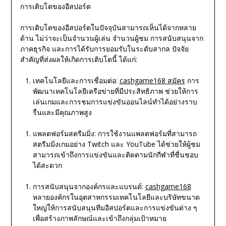
การเติบโตของอีสปอร์ต
การเติบโตของอีสปอร์ตในปัจจุบันสามารถเห็นได้จากหลาย
ด้าน ไม่ว่าจะเป็นจำนวนผู้เล่น จำนวนผู้ชม การสนับสนุนจาก
ภาคธุรกิจ และการได้รับการยอมรับในระดับสากล ปัจจัย
สำคัญที่ส่งผลให้เกิดการเติบโตนี้ ได้แก่:
เทคโนโลยีและการเชื่อมต่อ:
cashgame168 สมัคร
การ
พัฒนาเทคโนโลยีเครือข่ายที่มีประสิทธิภาพ ช่วยให้การ
เล่นเกมและการชมการแข่งขันออนไลน์ทำได้อย่างราบ
รื่นและมีคุณภาพสูง
แพลตฟอร์มสตรีมมิ่ง: การใช้งานแพลตฟอร์มที่สามารถ
สตรีมมิ่งเกมอย่าง Twitch และ YouTube ได้ช่วยให้ผู้ชม
สามารถเข้าถึงการแข่งขันและติดตามนักกีฬาที่ชื่นชอบ
ได้สะดวก
การสนับสนุนจากองค์กรและแบรนด์:
cashgame168
หลายองค์กรในอุตสาหกรรมเทคโนโลยีและบริษัทขนาด
ใหญ่ให้การสนับสนุนทีมอีสปอร์ตและการแข่งขันต่าง ๆ
เพื่อสร้างภาพลักษณ์และเข้าถึงกลุ่มเป้าหมาย