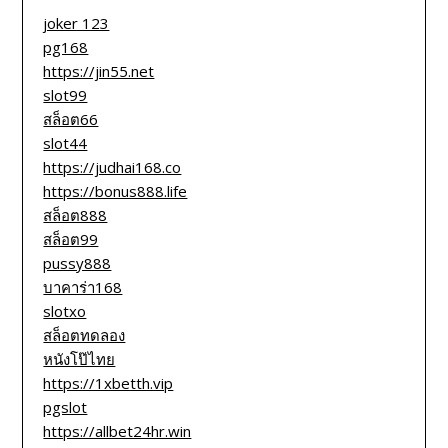
joker 123
pg168
https://jin55.net
slot99
สล็อต66
slot44
https://judhai168.co
https://bonus888.life
สล็อต888
สล็อต99
pussy888
บาคาร่า168
slotxo
สล็อตทดลอง
หนังโป๊ไทย
https://1xbetth.vip
pgslot
https://allbet24hr.win