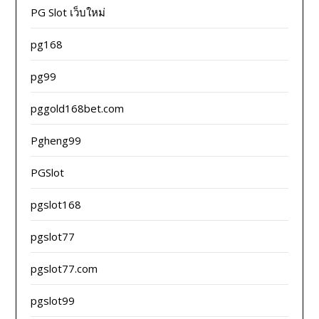
PG Slot เว็บใหม่
pg168
pg99
pggold168bet.com
Pgheng99
PGSlot
pgslot168
pgslot77
pgslot77.com
pgslot99