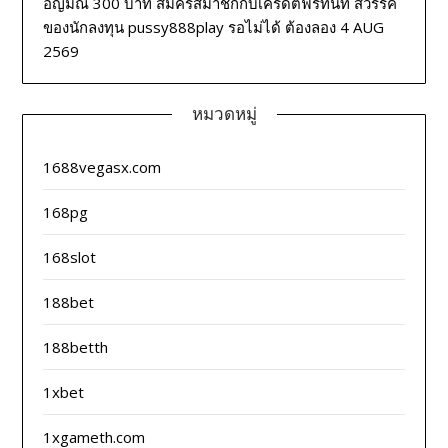
อัญมณี 300 บาท สมัครสมาชิกกับเครดิตฟรีทันที สวรรค์
ของนักลงทุน pussy888play รอไม่ได้ ต้องลอง 4 AUG
2569
หมวดหมู่
1688vegasx.com
168pg
168slot
188bet
188betth
1xbet
1xgameth.com