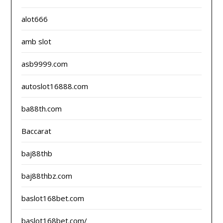
alot666
amb slot
asb9999.com
autoslot16888.com
ba88th.com
Baccarat
baj88thb
baj88thbz.com
baslot168bet.com
baslot168bet.com/