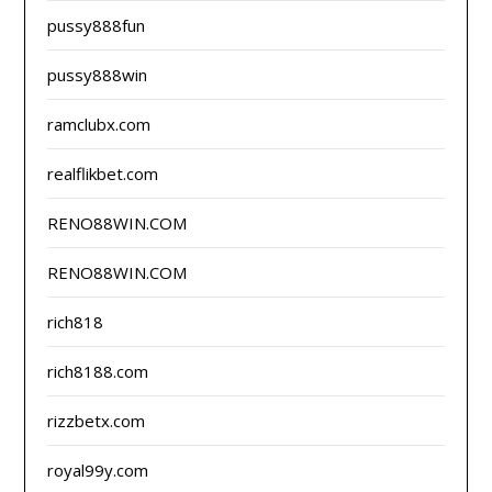
pussy888fun
pussy888win
ramclubx.com
realflikbet.com
RENO88WIN.COM
RENO88WIN.COM
rich818
rich8188.com
rizzbetx.com
royal99y.com