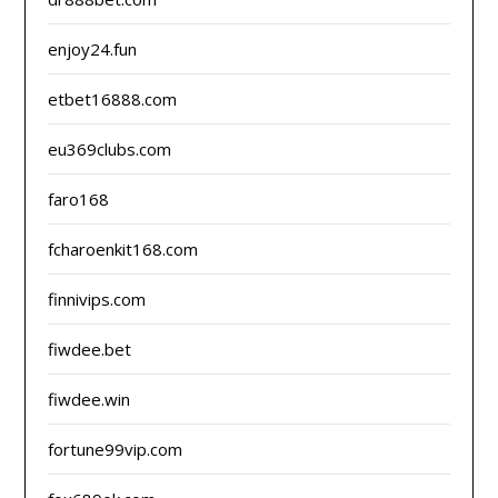
enjoy24.fun
etbet16888.com
eu369clubs.com
faro168
fcharoenkit168.com
finnivips.com
fiwdee.bet
fiwdee.win
fortune99vip.com