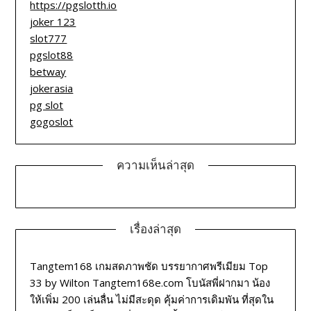
https://pgslotth.io
joker 123
slot777
pgslot88
betway
jokerasia
pg slot
gogoslot
ความเห็นล่าสุด
เรื่องล่าสุด
Tangtem168 เกมสดภาพชัด บรรยากาศพรีเมียม Top
33 by Wilton Tangtem168e.com โบนัสพี่ฝากมา น้อง
ให้เพิ่ม 200 เล่นลื่น ไม่มีสะดุด คุ้มค่าการเดิมพัน ที่สุดใน