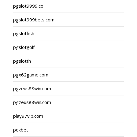
pgslot9999.co
pgslot999bets.com
pgslotfish
pgslotgolf
pgslotth
pgx62game.com
pgzeus88win.com
pgzeus88win.com
play97vip.com
pokbet