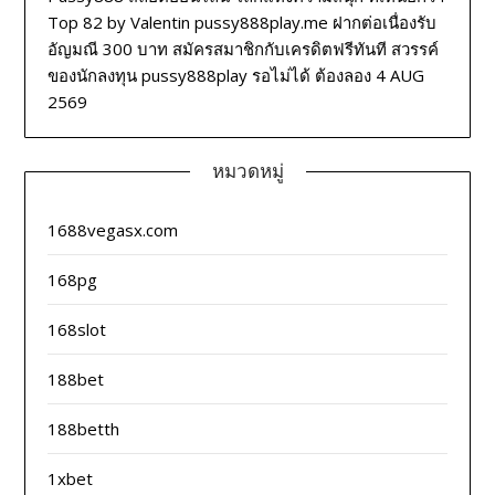
Top 82 by Valentin pussy888play.me ฝากต่อเนื่องรับ
อัญมณี 300 บาท สมัครสมาชิกกับเครดิตฟรีทันที สวรรค์
ของนักลงทุน pussy888play รอไม่ได้ ต้องลอง 4 AUG
2569
หมวดหมู่
1688vegasx.com
168pg
168slot
188bet
188betth
1xbet