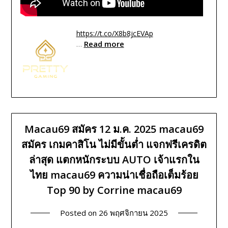
https://t.co/X8b8jcEVAp
Read more
…
Macau69 สมัคร 12 ม.ค. 2025 macau69
สมัคร เกมคาสิโน ไม่มีขั้นต่ำ แจกฟรีเครดิต
ล่าสุด แตกหนักระบบ AUTO เจ้าแรกใน
ไทย macau69 ความน่าเชื่อถือเต็มร้อย
Top 90 by Corrine macau69
Posted on
26 พฤศจิกายน 2025