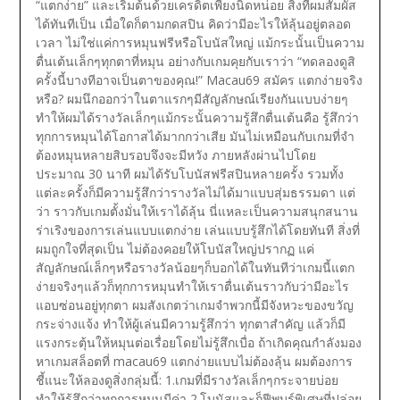
“แตกง่าย” และเริ่มต้นด้วยเครดิตเพียงนิดหน่อย สิ่งที่ผมสัมผัส
ได้ทันทีเป็น เมื่อใดก็ตามกดสปิน คิดว่ามีอะไรให้ลุ้นอยู่ตลอด
เวลา
ไม่ใช่แค่การหมุนฟรีหรือโบนัสใหญ่ แม้กระนั้นเป็นความ
ตื่นเต้นเล็กๆทุกตาที่หมุน อย่างกับเกมคุยกับเราว่า “ทดลองดูสิ
ครั้งนี้บางทีอาจเป็นตาของคุณ!”
Macau69 สมัคร แตกง่ายจริง
หรือ?
ผมนึกออกว่าในตาแรกๆมีสัญลักษณ์เรียงกันแบบง่ายๆ
ทำให้ผมได้รางวัลเล็กๆแม้กระนั้นความรู้สึกตื่นเต้นคือ รู้สึกว่า
ทุกการหมุนได้โอกาสได้มากกว่าเสีย มันไม่เหมือนกับเกมที่จำ
ต้องหมุนหลายสิบรอบจึงจะมีหวัง
ภายหลังผ่านไปโดย
ประมาณ 30 นาที ผมได้รับโบนัสฟรีสปินหลายครั้ง รวมทั้ง
แต่ละครั้งก็มีความรู้สึกว่ารางวัลไม่ได้มาแบบสุ่มธรรมดา แต่
ว่า ราวกับเกมตั้งมั่นให้เราได้ลุ้น นี่แหละเป็นความสนุกสนาน
ร่าเริงของการเล่นแบบแตกง่าย
เล่นแบบรู้สึกได้โดยทันที
สิ่งที่
ผมถูกใจที่สุดเป็น ไม่ต้องคอยให้โบนัสใหญ่ปรากฏ แค่
สัญลักษณ์เล็กๆหรือรางวัลน้อยๆก็บอกได้ในทันทีว่าเกมนี้แตก
ง่ายจริงๆแล้วก็ทุกการหมุนทำให้เราตื่นเต้นราวกับว่ามีอะไร
แอบซ่อนอยู่ทุกตา
ผมสังเกตว่าเกมจำพวกนี้มีจังหวะของขวัญ
กระจ่างแจ้ง ทำให้ผู้เล่นมีความรู้สึกว่า ทุกตาสำคัญ แล้วก็มี
แรงกระตุ้นให้หมุนต่อเรื่อยโดยไม่รู้สึกเบื่อ
ถ้าเกิดคุณกำลังมอง
หาเกมสล็อตที่ macau69 แตกง่ายแบบไม่ต้องลุ้น ผมต้องการ
ชี้แนะให้ลองดูสิ่งกลุ่มนี้:
1.เกมที่มีรางวัลเล็กๆกระจายบ่อย
ทำให้รู้สึกว่าทุกการหมุนมีค่า
2.โบนัสและก็ฟีพบร์พิเศษที่ปล่อย