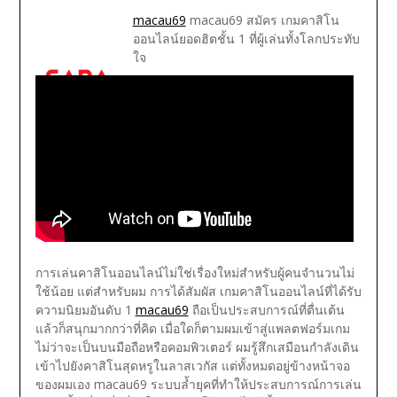
macau69
macau69 สมัคร เกมคาสิโน
ออนไลน์ยอดฮิตชั้น 1 ที่ผู้เล่นทั้งโลกประทับ
ใจ
การเล่นคาสิโนออนไลน์ไม่ใช่เรื่องใหม่สำหรับผู้คนจำนวนไม่
ใช้น้อย แต่สำหรับผม การได้สัมผัส เกมคาสิโนออนไลน์ที่ได้รับ
ความนิยมอันดับ 1
macau69
ถือเป็นประสบการณ์ที่ตื่นเต้น
แล้วก็สนุกมากกว่าที่คิด เมื่อใดก็ตามผมเข้าสู่แพลตฟอร์มเกม
ไม่ว่าจะเป็นบนมือถือหรือคอมพิวเตอร์ ผมรู้สึกเสมือนกำลังเดิน
เข้าไปยังคาสิโนสุดหรูในลาสเวกัส แต่ทั้งหมดอยู่ข้างหน้าจอ
ของผมเอง
macau69 ระบบล้ำยุคที่ทำให้ประสบการณ์การเล่น