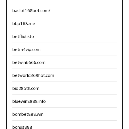
baslot168bet.com/
bbp168.me
betflixtikto
betm4vip.com
betwin6666.com
betworld369hot.com
bio285th.com
bluewin8888.info
bombet888.win
bonus888