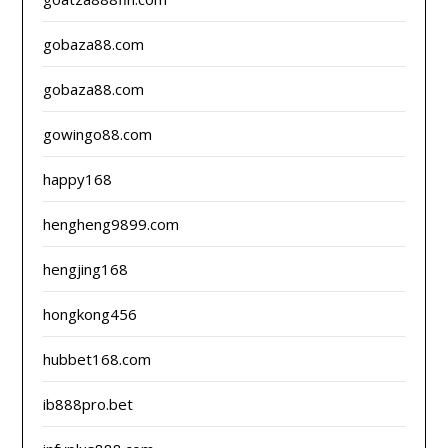
gobaza88.com
gobaza88.com
gowingo88.com
happy168
hengheng9899.com
hengjing168
hongkong456
hubbet168.com
ib888pro.bet