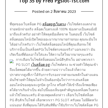
Top 35 by Fred Pgslot-1st.com
Posted on
2 สิงหาคม 2023
ที่สุดของเว็บสล็อต PG
สล็อตpgเว็บตรง
เว็บไซต์ตรงแตกง่าย
จ่ายหนักจ่ายจริง สล็อตเว็บตรงแท้ 100%
ช่องทางเป็นคนมั่งมี
มาถึงแล้วครับ! อย่าทำให้หลุดมือเด็ดขาด ในตอนนี้ เว็บไซต์
สล็อตออนไลน์เปิดใหม่เยอะมากมากมายก่ายกอง คุณจะมั่นใจ
ได้อย่างไรครับว่า เว็บไซต์สล็อตออนไลน์ที่คุณเลือกจะใช้
บริการนั้นเป็นสล็อตPGเว็บไซต์ตรงของจริง? บอกเลยว่า มัน
เกิดเรื่องที่ต้องเอาใจใส่และให้ความใส่ใจมากมายๆนะครับ
การเลือกเว็บไซต์สล็อตออนไลน์ดีๆสักเว็บ อย่างพวกเรา
PG SLOT
เว็บสล็อต pg
เว็บไซต์ตรง จะช่วยทำให้คุณเข้า
ถึงแจ็คพอตได้มากขึ้น ด้วยความน่าวางใจแล้วก็ความ
ปราศจากสูงที่เราได้รับการรับรองจากค่ายเกมหลักในต่างแดน
มันก็ช่วยทำให้คุณไม่จำเป็นต้องกลุ้มใจว่าการเล่นสล็อต
ออนไลน์ของคุณจะถูกบิด ถูกโกง หรือทำให้เข้าถึงแจ็กพอเพียง
ตได้ยากเกินจำเป็น ต่อไปนี้มองเห็นจุดสำคัญของสล็อตเว็บตรง
แล้วใช่ไหมนะครับ ด้วยเหตุผลดังกล่าว เลือกเว็บไซต์สล็อต
PG ดีๆสักเว็บไซต์ เลือกพวกเรา PG SLOT ครับผม ไม่มีผิดหวัง
แน่นอน!
สิ่งที่คุณจะได้รับทันทีที่มาใช้บริการเว็บไซต์สล็อต PG