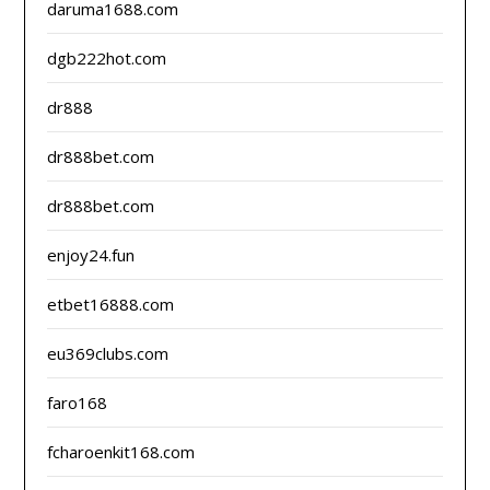
daruma1688.com
dgb222hot.com
dr888
dr888bet.com
dr888bet.com
enjoy24.fun
etbet16888.com
eu369clubs.com
faro168
fcharoenkit168.com