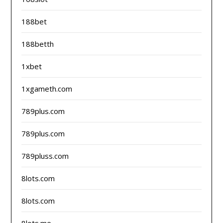
188bet
188betth
1xbet
1xgameth.com
789plus.com
789plus.com
789pluss.com
8lots.com
8lots.com
8lots.me