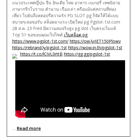
แนวประเทศญี่ปุ่น จีน อินเดีย ไทย อาหาร เบเกอรี่ เทพนิยาย
ภาษากรีกโบราณ ตำนาน เรื่องเล่า หรือแม้แต่สถานที่ท่อง
เที่ยว ไปยันถึงสตอปรี่ความรัก PG SLOT pg ก็จัดให้ได้แบบ
สบายๆเลยขอรับ
สล็อตมาแรง เปิดใหม่ pg Pgslot-1st.com
28 ส.ค. 23 Fred มีความสมจริงสูง pg slot เว็บตรงเว็บแท้
Top 51
ขอขอบคุณเว็ปไซต์
เว็บสล็อต pg
https://www.pgslot-1st.com/
https://ow.ly/iET150Plowv
https://rebrand.ly/pgslot-1st
https://wow.in.th/pgslot-1st
https://t.co/lCiVL0rttB
https://gg.gg/pgslot-1st
Read more
…