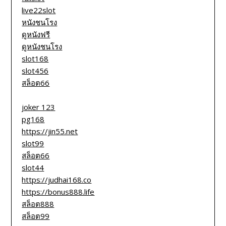
live22slot
หนังชนโรง
ดูหนังฟรี
ดูหนังชนโรง
slot168
slot456
สล็อต66
joker 123
pg168
https://jin55.net
slot99
สล็อต66
slot44
https://judhai168.co
https://bonus888.life
สล็อต888
สล็อต99