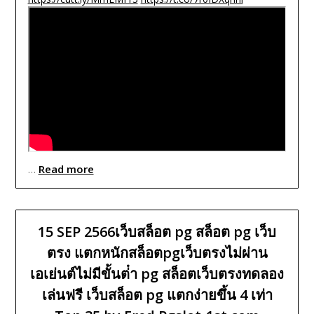
Read more
…
15 SEP 2566เว็บสล็อต pg สล็อต pg เว็บ
ตรง แตกหนักสล็อตpgเว็บตรงไม่ผ่าน
เอเย่นต์ไม่มีขั้นต่ํา pg สล็อตเว็บตรงทดลอง
เล่นฟรี เว็บสล็อต pg แตกง่ายขึ้น 4 เท่า