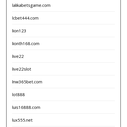
lalikabetsgame.com
lcbet444.com
lion123
lionth168.com
live22
live22slot
lnw365bet.com
lot888
luis16888.com
lux555.net