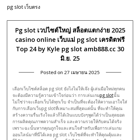
pg slot เว็บตรง
Pg slot เวปไซต์ใหญ่ สล็อตแตกง่าย 2025
casino online เว็บแม่ pg slot เครดิตฟรี
Top 24 by Kyle pg slot amb888.cc 30
มิ.ย. 25
Posted on
27 เมษายน 2025
เลือกเว็บไซต์สล็อต pg slot ยังไงไม่ให้เจ๊ง
ผู้เล่นมือใหม่ทุกคน
จะต้องมีความรู้ความเข้าใจก่อนว่า การเล่นเกม
pg slot
นั้น
ไม่ใช่ว่าจะเลือกเว็บได้ทุกเว็บ จำเป็นที่จะต้องให้ความเอาใจใส่
กับการเลือกเว็บpg slotที่เหมาะสมที่สุดแค่นั้น ที่จะทำให้คุณ
สร้างความรื่นเริงใจแล้วก็ได้เงินแบบปังๆพูดได้ว่าเป็นสุดยอด
การผลิตคุณภาพความสำเร็จ และความรวยให้กับคนได้จริง
เพราะฉะนั้นหากคุณถูกใจและสนใจสำหรับเพื่อการเล่นเกม
ออนไลน์มาที่นี่ได้เลย pg slot เว็บไซต์ที่จะทำให้คุณคุ้มและ