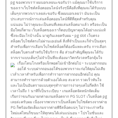
pg ของพวกเรา!
ผมบอกเลยนะขอรับว่า แม้คุณมาใช้บริการ
ของเราเว็บไซต์สล็อตออนไลน์จริงๆนี่คือสิ่งที่คุณจะได้รับแบบ
เต็มๆจากพวกเราเลยล่ะขอรับ ซึ่งผมบอกเลยว่า มันจะเป็น
ประสบการณ์การเล่นสล็อตออนไลน์ที่ดีที่สุดสำหรับคุณ
แน่นอน ไม่ว่าคุณจะเป็นคนที่เคยเล่นสล็อตมาแล้ว หรือจะเป็น
มือใหม่ก็ตาม เว็บสล็อตของเราก็ตอบปัญหาคุณได้อย่างแน่แท้
ซึ่งจะมีอะไรบ้างนั้น มาดูกันเลยครับผม
• pg slot เว็บตรง
สล็อตเว็บไซต์ตรงไม่ผ่านเอเย่นต์ สิ่งที่จำเป็นและก็จำเป็นสุดๆ
สำหรับเพื่อการเลือกเว็บไซต์สล็อตก็ต้องนี่แหละครับ การเลือก
สล็อตเว็บตรงสำหรับใช้บริการ คือ ส่วนสำคัญที่คุณจะได้รับ
จากเราแบบเต็มๆไม่จำเป็นที่จะต้องมาวิตกกังวลหรือกลุ้มใจ
เรื่องโดนโกงหรือแจ็กพอตไม่เข้าอีกต่อไป
• ระบบฝากถอน
ออโต้ ระบบฝากถอนออโต้ของพวกเราจะก่อให้คุณไม่เสีย
เวล่ำเวลาสำหรับเพื่อการทำรายการฝากถอนอีกต่อไป คุณ
สามารถทำรายการด้วยตัวเองได้เลย สะดวก รวดเร็วทันใจ
และไม่เป็นอันตรายแบบสุดๆทำรายการง่ายๆแค่ไม่กี่คลิก ใช้
เวลาไม่ถึง 1 นาทีก็เป็นระเบียบ
• เกมสล็อตจัดหนักจัดเต็ม
เรียกว่าขนกันมายกค่ายเกมสล็อตจาก PG SLOT เว็บสล็อต pg
เลยล่ะครับผม เนื่องจากพวกเราเป็นสล็อตเว็บไซต์ตรงจากค่าย
PG ก็พร้อมจัดเต็มเกมจากค่ายพีจีสล็อตแน่ๆ ไม่ว่าจะเก่าหรือ
ใหม่แค่ไหนก็ขนมาให้ทุกคนได้เล่นแน่นอน
• โปรโมชั่นและ