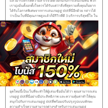
แล้วมารังสรรค์ความสำเร็จได้ด้วยกันกับการเล่นเกมที่นี่ พวก
เรามุ่งมั่นตั้งอกตั้งใจควรได้รับแต่ว่าสิ่งที่สุดรวมทั้งคุณก็อยาก
ได้รับโอกาสพิเศษจากการเล่นเกมpg slotที่นี่อีกด้วย กล่าวได้
ว่าเป็นเว็บที่มีคุณภาพสูงแล้วก็มีรีวิวที่ดี
3.บริการบริสุทธิ์ใจ
ใน
ยุคใหม่นี้เป็นเว็บที่จะทำให้ผู้เล่นเชื่อมั่นได้ว่า คุณสามารถเล่น
เกมpg slotที่นี่อย่างมีประสิทธิภาพ และความคุ้มค่าทำให้คุณ
สนุกไปกับการเล่นเกมpg slotที่พร้อมปรับปรุงรูปแบบทักษะ
ความสำเร็จความสามารถต่างๆสำหรับการเล่นเกมpg