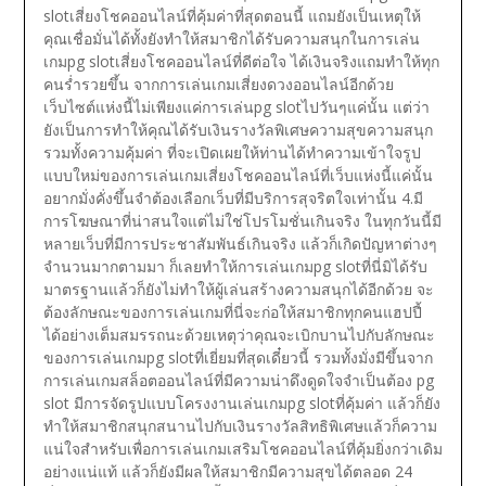
slotเสี่ยงโชคออนไลน์ที่คุ้มค่าที่สุดตอนนี้ แถมยังเป็นเหตุให้
คุณเชื่อมั่นได้ทั้งยังทำให้สมาชิกได้รับความสนุกในการเล่น
เกมpg slotเสี่ยงโชคออนไลน์ที่ดีต่อใจ ได้เงินจริงแถมทำให้ทุก
คนร่ำรวยขึ้น จากการเล่นเกมเสี่ยงดวงออนไลน์อีกด้วย
เว็บไซต์แห่งนี้ไม่เพียงแค่การเล่นpg slotไปวันๆแค่นั้น แต่ว่า
ยังเป็นการทำให้คุณได้รับเงินรางวัลพิเศษความสุขความสนุก
รวมทั้งความคุ้มค่า ที่จะเปิดเผยให้ท่านได้ทำความเข้าใจรูป
แบบใหม่ของการเล่นเกมเสี่ยงโชคออนไลน์ที่เว็บแห่งนี้แค่นั้น
อยากมั่งคั่งขึ้นจำต้องเลือกเว็บที่มีบริการสุจริตใจเท่านั้น
4.มี
การโฆษณาที่น่าสนใจแต่ไม่ใช่โปรโมชั่นเกินจริง
ในทุกวันนี้มี
หลายเว็บที่มีการประชาสัมพันธ์เกินจริง แล้วก็เกิดปัญหาต่างๆ
จำนวนมากตามมา ก็เลยทำให้การเล่นเกมpg slotที่นี่มิได้รับ
มาตรฐานแล้วก็ยังไม่ทำให้ผู้เล่นสร้างความสนุกได้อีกด้วย จะ
ต้องลักษณะของการเล่นเกมที่นี่จะก่อให้สมาชิกทุกคนแฮปปี้
ได้อย่างเต็มสมรรถนะด้วยเหตุว่าคุณจะเบิกบานไปกับลักษณะ
ของการเล่นเกมpg slotที่เยี่ยมที่สุดเดี๋ยวนี้ รวมทั้งมั่งมีขึ้นจาก
การเล่นเกมสล็อตออนไลน์ที่มีความน่าดึงดูดใจจำเป็นต้อง pg
slot มีการจัดรูปแบบโครงงานเล่นเกมpg slotที่คุ้มค่า แล้วก็ยัง
ทำให้สมาชิกสนุกสนานไปกับเงินรางวัลสิทธิพิเศษแล้วก็ความ
แน่ใจสำหรับเพื่อการเล่นเกมเสริมโชคออนไลน์ที่คุ้มยิ่งกว่าเดิม
อย่างแน่แท้ แล้วก็ยังมีผลให้สมาชิกมีความสุขได้ตลอด 24