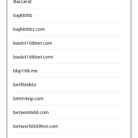
Baccarat
baj88thb
baj88thbz.com
baslot168bet.com
baslot168bet.com/
bbp168.me
betflixtikto
betm4vip.com
betwin6666.com
betworld369hot.com