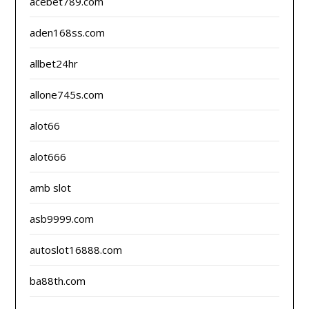
acebet789.com
aden168ss.com
allbet24hr
allone745s.com
alot66
alot666
amb slot
asb9999.com
autoslot16888.com
ba88th.com