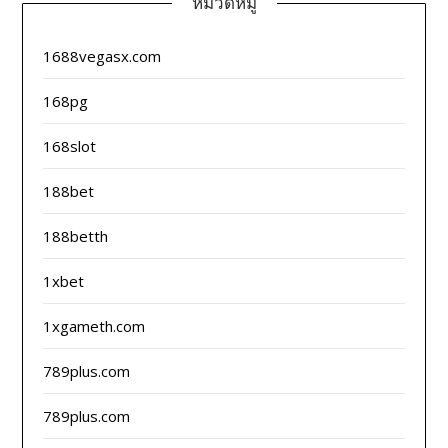
หมวดหมู่
1688vegasx.com
168pg
168slot
188bet
188betth
1xbet
1xgameth.com
789plus.com
789plus.com