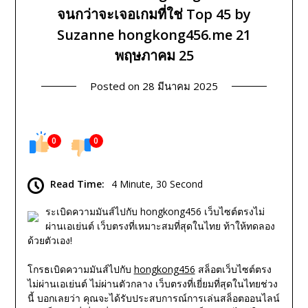
จนกว่าจะเจอเกมที่ใช่ Top 45 by
Suzanne hongkong456.me 21
พฤษภาคม 25
Posted on
28 มีนาคม 2025
0
0
Read Time:
4 Minute, 30 Second
ระเบิดความมันส์ไปกับ hongkong456 เว็บไซต์ตรงไม่
ผ่านเอเย่นต์ เว็บตรงที่เหมาะสมที่สุดในไทย ท้าให้ทดลอง
ด้วยตัวเอง!
โกรธเบิดความมันส์ไปกับ
hongkong456
สล็อตเว็บไซต์ตรง
ไม่ผ่านเอเย่นต์ ไม่ผ่านตัวกลาง เว็บตรงที่เยี่ยมที่สุดในไทยช่วง
นี้ บอกเลยว่า คุณจะได้รับประสบการณ์การเล่นสล็อตออนไลน์