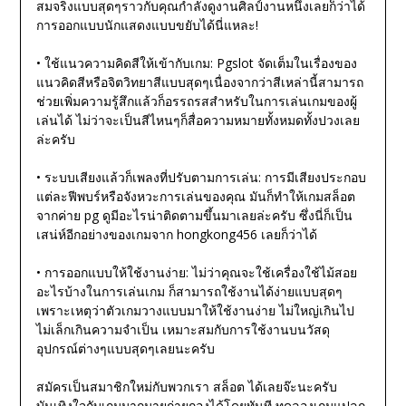
สมจริงแบบสุดๆราวกับคุณกำลังดูงานศิลป์งานหนึ่งเลยก็ว่าได้
การออกแบบนักแสดงแบบขยับได้นี่แหละ!
• ใช้แนวความคิดสีให้เข้ากับเกม: Pgslot จัดเต็มในเรื่องของ
แนวคิดสีหรือจิตวิทยาสีแบบสุดๆเนื่องจากว่าสีเหล่านี้สามารถ
ช่วยเพิ่มความรู้สึกแล้วก็อรรถรสสำหรับในการเล่นเกมของผู้
เล่นได้ ไม่ว่าจะเป็นสีไหนๆก็สื่อความหมายทั้งหมดทั้งปวงเลย
ล่ะครับ
• ระบบเสียงแล้วก็เพลงที่ปรับตามการเล่น: การมีเสียงประกอบ
แต่ละฟีพบร์หรือจังหวะการเล่นของคุณ มันก็ทำให้เกมสล็อต
จากค่าย pg ดูมีอะไรน่าติดตามขึ้นมาเลยล่ะครับ ซึ่งนี่ก็เป็น
เสน่ห์อีกอย่างของเกมจาก hongkong456 เลยก็ว่าได้
• การออกแบบให้ใช้งานง่าย: ไม่ว่าคุณจะใช้เครื่องใช้ไม้สอย
อะไรบ้างในการเล่นเกม ก็สามารถใช้งานได้ง่ายแบบสุดๆ
เพราะเหตุว่าตัวเกมวางแบบมาให้ใช้งานง่าย ไม่ใหญ่เกินไป
ไม่เล็กเกินความจำเป็น เหมาะสมกับการใช้งานบนวัสดุ
อุปกรณ์ต่างๆแบบสุดๆเลยนะครับ
สมัครเป็นสมาชิกใหม่กับพวกเรา สล็อต ได้เลยจ๊ะนะครับ
บันเทิงใจกับเกมมากมายก่ายกองได้โดยทันที ทดลองเกมแปลก