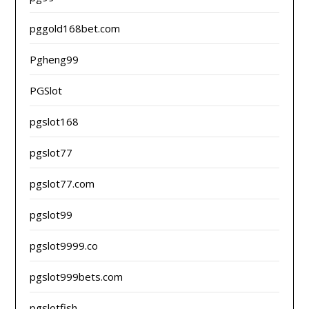
pggold168bet.com
Pgheng99
PGSlot
pgslot168
pgslot77
pgslot77.com
pgslot99
pgslot9999.co
pgslot999bets.com
pgslotfish