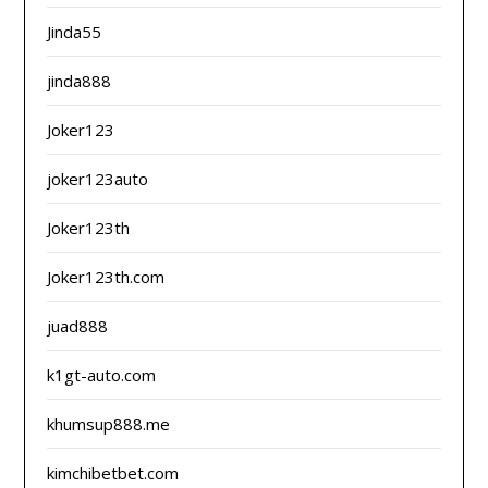
Jinda55
jinda888
Joker123
joker123auto
Joker123th
Joker123th.com
juad888
k1gt-auto.com
khumsup888.me
kimchibetbet.com