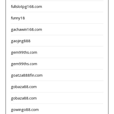
fullslotpg168.com
funny18
gachawin168.com
gaojing888
gem99ths.com
gem99ths.com
goatza888fin.com
gobaza88.com
gobaza88.com
gowingo88.com