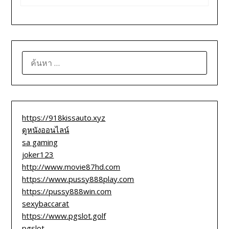
ค้นหา
สำหรับ:
https://918kissauto.xyz
ดูหนังออนไลน์
sa gaming
joker123
http://www.movie87hd.com
https://www.pussy888play.com
https://pussy888win.com
sexybaccarat
https://www.pgslot.golf
pgslot