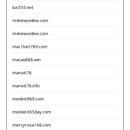
lux555.net
m4newonline.com
m4newonline.com
mac1bet789.com
macau888.win
mario678
mario678.info
medee989.com
meekin365day.com
mercyrosa168.com