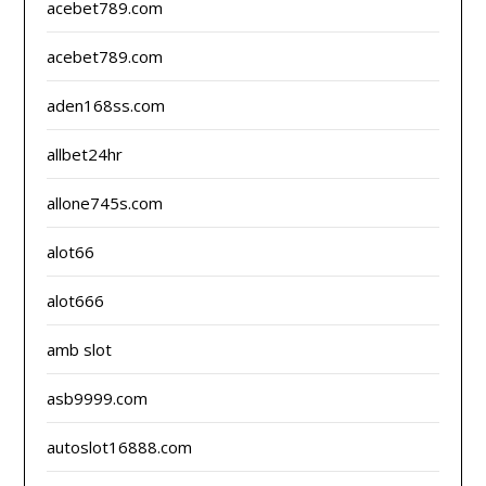
acebet789.com
acebet789.com
aden168ss.com
allbet24hr
allone745s.com
alot66
alot666
amb slot
asb9999.com
autoslot16888.com