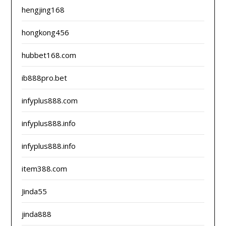
hengjing168
hongkong456
hubbet168.com
ib888pro.bet
infyplus888.com
infyplus888.info
infyplus888.info
item388.com
Jinda55
jinda888