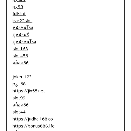
pg99
fullslot
live22slot
หนังชนโรง
ดูหนังฟรี
ดูหนังชนโรง
slot168
slot456
สล็อต66
joker 123
pg168
https://jin55.net
slot99
สล็อต66
slot44
https://judhai168.co
https://bonus888.life