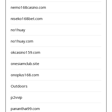
nemo168casino.com
niseko168bet.com
no1huay
no1huay.com
okcasino159.com
onesiamclub.site
onoplus168.com
Outdoors
p2vvip
pananthai99.com