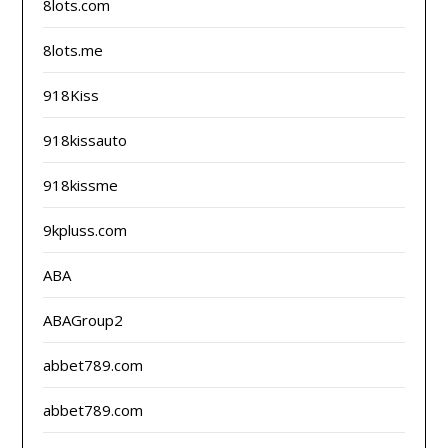
8lots.com
8lots.me
918Kiss
918kissauto
918kissme
9kpluss.com
ABA
ABAGroup2
abbet789.com
abbet789.com