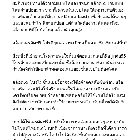
ผมก็เริ่มจับทางได้ว่าเกมแบบไหนจ่ายหนัก สล็อต55 เกมแบบ
ไหนจ่ายบ่อยมาก รวมทั้งควรเล่นแบบไหนให้เหมาะกับตัวเอง
บางทีผมเลือกเกมที่มีความเปลี่ยนแปลงต่ำ เพื่อย้ำเล่นได้นานๆ
และสะสมกำไรเล็กๆแต่บ่อย แต่ถ้าเกิดต้องการลุ้นหนักก็จะ
เลือกเกมที่มีโบนัสใหญ่แล้วก็ตัวคูณสูง
สล็อตเครดิตฟรี โปรดีๆแค่ ลงทะเบียนเป็นสมาชิกเพียงแค่นั้น!!
สิ่งหนึ่งที่เย้ายวนใจความพอใจตั้งแต่ตอนแรกเลยก็คือ jinda55
โปรดีๆแค่ลงทะเบียนเท่านั้น ซึ่งต้องบอกตามจริงว่ามันเป็นจุด
กำเนิดที่ทำให้ผมกล้าทดลองเล่นเยอะขึ้นแบบไม่ต้องลังเล
สล็อต55 โปรโมชั่นแบบงี้อาจจะมีข้อจำกัดสลับซับซ้อน หรือ
บางทีอาจจะมิได้ใช้จริง แต่พอใช้ได้ลองลงทะเบียนและรับ
เครดิตฟรีมอง ก็พบว่าหลายแพลตฟอร์มให้ใช้งานได้จริง แถม
ยังไม่ต้องฝากเงินก่อน ทำให้ผมสามารถเริ่มเล่นสล็อตได้ทันที
แบบปราศจากความเสี่ยง
การได้ใช้เครดิตฟรีสำหรับในการทดสอบเกมต่างๆแบบมุ่งมั่น
ไม่ใช่แค่โหมดเดโมปกติ เนื่องจากว่าบางทีเครดิตที่ได้สามารถ
นำไปลุ้นรางวัลหรือได้กำไรได้จริง (ขึ้นกับข้อตกลงของแต่ละ