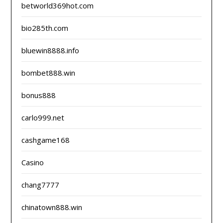
betworld369hot.com
bio285th.com
bluewin8888.info
bombet888.win
bonus888
carlo999.net
cashgame168
Casino
chang7777
chinatown888.win