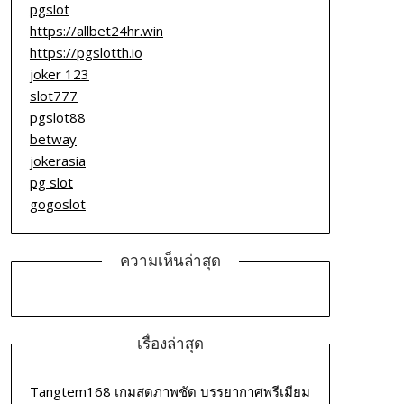
pgslot
https://allbet24hr.win
https://pgslotth.io
joker 123
slot777
pgslot88
betway
jokerasia
pg slot
gogoslot
ความเห็นล่าสุด
เรื่องล่าสุด
Tangtem168 เกมสดภาพชัด บรรยากาศพรีเมียม