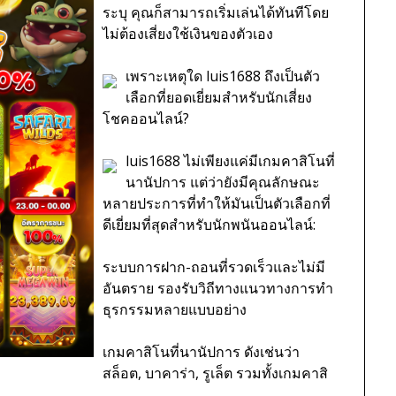
ระบุ คุณก็สามารถเริ่มเล่นได้ทันทีโดย
ไม่ต้องเสี่ยงใช้เงินของตัวเอง
เพราะเหตุใด luis1688 ถึงเป็นตัว
เลือกที่ยอดเยี่ยมสำหรับนักเสี่ยง
โชคออนไลน์?
luis1688 ไม่เพียงแค่มีเกมคาสิโนที่
นานัปการ แต่ว่ายังมีคุณลักษณะ
หลายประการที่ทำให้มันเป็นตัวเลือกที่
ดีเยี่ยมที่สุดสำหรับนักพนันออนไลน์:
ระบบการฝาก-ถอนที่รวดเร็วและไม่มี
อันตราย รองรับวิถีทางแนวทางการทำ
ธุรกรรมหลายแบบอย่าง
เกมคาสิโนที่นานัปการ ดังเช่นว่า
สล็อต, บาคาร่า, รูเล็ต รวมทั้งเกมคาสิ