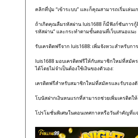
คลิกที่ปุ่ม “เข้าระบบ” และก็คุณสามารถเริ่มเล่นเ
ถ้าเกิดคุณลืมรหัสผ่าน luis1688 ก็มีฟังก์ชันการก
รหัสผ่าน” และกระทำตามขั้นตอนที่เว็บเสนอแนะ
รับเครดิตฟรีจาก luis1688: เพิ่มจังหวะสำหรับก
luis1688 มอบเครดิตฟรีให้กับสมาชิกใหม่ที่สมัค
ได้โดยไม่จำเป็นต้องใช้เงินของตัวเอง:
เครดิตฟรีสำหรับสมาชิกใหม่ที่สมัครและรับรองต
โบนัสฝากเงินหนแรกที่สามารถช่วยเพิ่มเครดิตใ
โปรโมชั่นพิเศษในตอนเทศกาลหรือวันสำคัญที่แจ