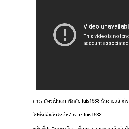
การสมัครเป็นสมาชิกกับ luis1688 นั้นง่ายแล้วก็
ไปที่หน้าเว็บไซต์หลักของ luis1688
คลิกที่ปุ่ม “ลงทะเบียน” ที่มุมขวาบนของหน้าเว็บไ