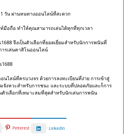
 1 วัน ผ่านหนทางออนไลน์ที่สะดวก
ท์มือถือ ทำให้คุณสามารถเล่นได้ทุกที่ทุกเวลา
s1688 จึงเป็นตัวเลือกที่ยอดเยี่ยมสำหรับนักการพนันที่
การเล่นคาสิโนออนไลน์
is1688
ไลน์ที่ครบวงจร ด้วยการลงทะเบียนที่ง่าย การเข้าสู่
เพิ่มจังหวะสำหรับการชนะ และระบบที่ปลอดภัยและก็การ
นตัวเลือกที่เหมาะสมที่สุดสำหรับนักเล่นการพนัน
Pinterest
LinkedIn