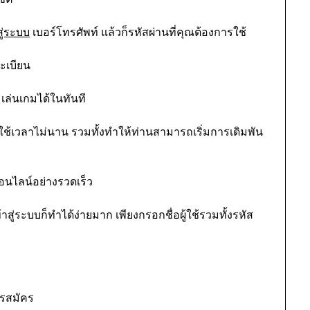
สู่ระบบ
เบอร์โทรศัพท์ แล้วก็รหัสผ่านที่คุณต้องการใช้
ะเบียน
มเล่นเกมได้ในทันที
ใช้เวลาไม่นาน รวมทั้งทำให้ท่านสามารถเริ่มการเดิมพัน
ออนไลน์อย่างรวดเร็ว
ู่ระบบก็ทำได้ง่ายมาก เพียงกรอกชื่อผู้ใช้รวมทั้งรหัส
การสมัคร