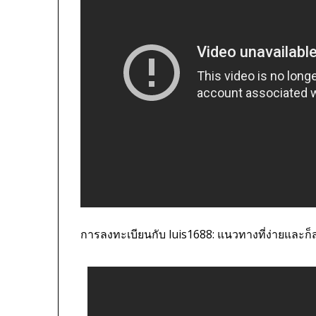
การลงทะเบียนกับ luis1688: แนวทางที่ง่ายและก