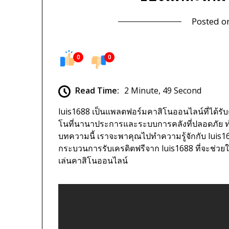
Posted o
0
0
Read Time:
2 Minute, 49 Second
luis1688 เป็นแพลตฟอร์มคาสิโนออนไลน์ที่ได้ร
โนที่นานาประการและระบบการคลังที่ปลอดภัย ทำใ
บทความนี้ เราจะพาคุณไปทำความรู้จักกับ luis16
กระบวนการรับเครดิตฟรีจาก luis1688 ที่จะช่วย
เล่นคาสิโนออนไลน์