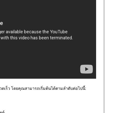
รวดเร็ว โดยคุณสามารถเริ่มต้นได้ตามลำดับต่อไปนี้:
ซต์