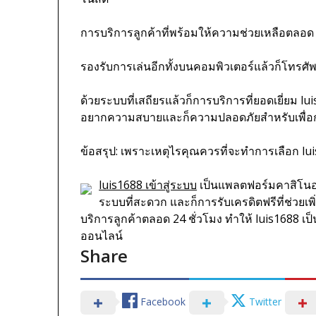
การบริการลูกค้าที่พร้อมให้ความช่วยเหลือตลอด
รองรับการเล่นอีกทั้งบนคอมพิวเตอร์แล้วก็โทรศัพ
ด้วยระบบที่เสถียรแล้วก็การบริการที่ยอดเยี่ยม lui
อยากความสบายและก็ความปลอดภัยสำหรับเพื่อ
ข้อสรุป: เพราะเหตุไรคุณควรที่จะทำการเลือก lu
luis1688 เข้าสู่ระบบ
เป็นแพลตฟอร์มคาสิโนออน
ระบบที่สะดวก และก็การรับเครดิตฟรีที่ช่วย
บริการลูกค้าตลอด 24 ชั่วโมง ทำให้ luis1688 เป็
ออนไลน์
Share
Facebook
Twitter