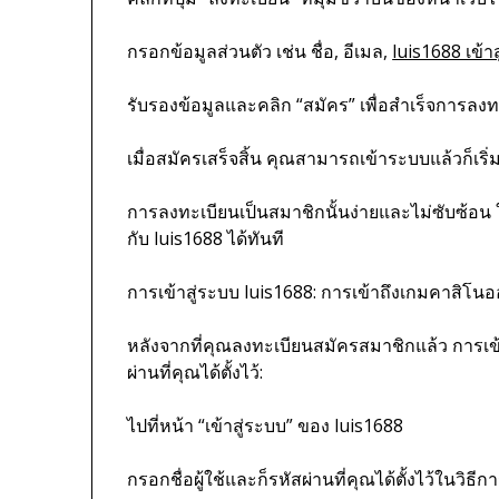
กรอกข้อมูลส่วนตัว เช่น ชื่อ, อีเมล,
luis1688 เข้า
รับรองข้อมูลและคลิก “สมัคร” เพื่อสำเร็จการลงท
เมื่อสมัครเสร็จสิ้น คุณสามารถเข้าระบบแล้วก็เริ่
การลงทะเบียนเป็นสมาชิกนั้นง่ายและไม่ซับซ้อน 
กับ luis1688 ได้ทันที
การเข้าสู่ระบบ luis1688: การเข้าถึงเกมคาสิโน
หลังจากที่คุณลงทะเบียนสมัครสมาชิกแล้ว การเข้าส
ผ่านที่คุณได้ตั้งไว้:
ไปที่หน้า “เข้าสู่ระบบ” ของ luis1688
กรอกชื่อผู้ใช้และก็รหัสผ่านที่คุณได้ตั้งไว้ในวิธี