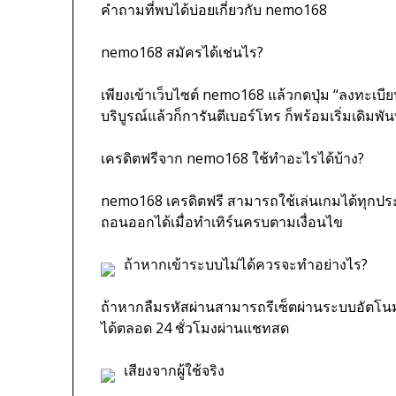
คำถามที่พบได้บ่อยเกี่ยวกับ nemo168
nemo168 สมัครได้เช่นไร?
เพียงเข้าเว็บไซต์ nemo168 แล้วกดปุ่ม “ลงทะเบี
บริบูรณ์แล้วก็การันตีเบอร์โทร ก็พร้อมเริ่มเดิมพัน
เครดิตฟรีจาก nemo168 ใช้ทำอะไรได้บ้าง?
nemo168 เครดิตฟรี สามารถใช้เล่นเกมได้ทุกประ
ถอนออกได้เมื่อทำเทิร์นครบตามเงื่อนไข
ถ้าหากเข้าระบบไม่ได้ควรจะทำอย่างไร?
ถ้าหากลืมรหัสผ่านสามารถรีเซ็ตผ่านระบบอัตโน
ได้ตลอด 24 ชั่วโมงผ่านแชทสด
เสียงจากผู้ใช้จริง