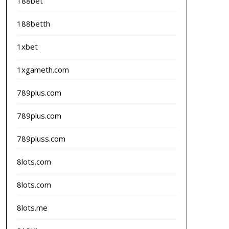
188bet
188betth
1xbet
1xgameth.com
789plus.com
789plus.com
789pluss.com
8lots.com
8lots.com
8lots.me