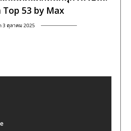
ตา Top 53 by Max
n
3 ตุลาคม 2025