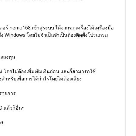
เตอร์
nemo168
เข้าสู่ระบบ ได้จากทุกเครื่องไม้เครื่องมือ
้ง Windows โดยไม่จำเป็นจำเป็นต้องติดตั้งโปรแกรม
้องลงทุน
่ โดยไม่ต้องเพิ่มเติมเงินก่อน และก็สามารถใช้
งสำหรับเพื่อการได้กำไรโดยไม่ต้องเสี่ยง
 รายการ
 แล้วก็อื่นๆ
าร