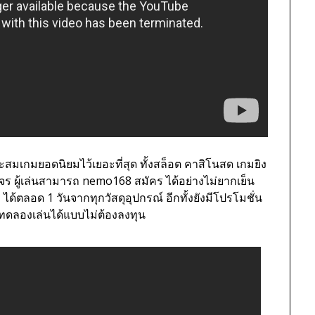
สมเกมยอดนิยมไว้เยอะที่สุด ทั้งสล็อต คาสิโนสด เกมยิง
ร ผู้เล่นสามารถ nemo168 สมัคร ได้อย่างไม่ยากเย็น
ได้ตลอด 1 วันจากทุกวัสดุอุปกรณ์ อีกทั้งยังมีโปรโมชั่น
ถทดลองเล่นได้แบบไม่ต้องลงทุน