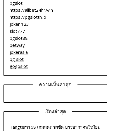
pgslot
https://allbet24hr.win
https://pgslotth.io
joker 123
slot777
pgslot88
betway
jokerasia
pg slot
gogoslot
ความเห็นล่าสุด
เรื่องล่าสุด
Tangtem168 เกมสดภาพชัด บรรยากาศพรีเมียม