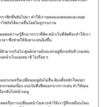
ือกราฟิกที่ขยับไปมา ทำให้เราเผลอมองตลอดและหลุด
ห้เราโฟกัสได้นานขึ้นโดยไม่ถูกรบกวน
ผลต่อความรู้สึกมากกว่าที่คิด หน้าเว็บที่จัดดีจะทำให้เรา
วลา ซึ่งช่วยให้จังหวะเล่นนิ่งขึ้น
์ตัวมากเกินไป ศูนย์กลางมันจะตกอยู่ที่เกมทันที เกมเด่น
นหน้าเว็บแย่งสมาธิ ไปเรื่อย ๆ
อกเกมหรือเปลี่ยนเมนูมันไม่ลื่น ต้องตั้งหลักใหม่ทุก
อกเกมต่อเนื่อง แบบไม่ดึงฟีลออกจากการเล่น ทำให้คุณ
ือกลับไปหน้าเมนู
ดหรือการเปลี่ยนหน้าไม่ควรทำให้เรารู้สึกเหมือนโดน