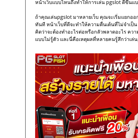
หน้าเว็บแบบไหนถึงทำให้การเล่น pgslot ดีขึ้นแบบ
ถ้าคุณเล่นpgslot มาหลายเว็บ คุณจะเริ่มแยกออก
ทันที หน้าเว็บที่ดีจะทำให้ความตื่นเต้นที่ไม่จำเ
คิดว่าจะต้องทำอะไรต่อหรือกลัวพลาดอะไร ความส
แบบไม่รู้ตัว และนี่คือเหตุผลที่หลายคนรู้สึกว่าเล