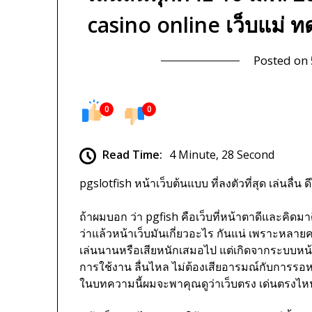
casino online เว็บแม่ 
Posted on
0
0
Read Time:
4 Minute, 28 Second
pgslotfish หน้าเว็บต้นแบบ ที่ลงตัวที่สุด เล่นลื่น ด
ถ้าผมบอก ว่า pgfish คือเว็บที่หน้าตาดีและคิดมาด
ว่าแล้วหน้าเว็บมันเกี่ยวอะไร กันแน่ เพราะหลายค
เล่นนานหรือเสียหนักเสมอไป แต่เกิดจากระบบหน้าเว็
การใช้งาน ลื่นไหล ไม่ต้องเสียอารมณ์กับการรอ
ในบทความนี้ผมจะพาคุณดูว่าเว็บตรง เด่นตรงไหน