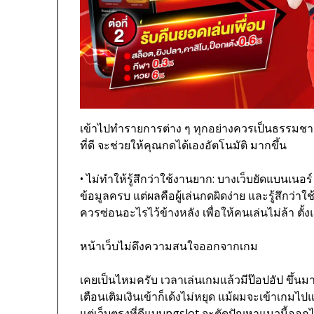
เข้าไปทำรายการต่าง ๆ ทุกอย่างควรเป็นธรรมชาติ เ
ที่ดี จะช่วยให้คุณกดได้เองอัตโนมัติ มากขึ้น
• ไม่ทำให้รู้สึกว่าใช้งานยาก: บางเว็บยัดแบนเนอร
ข้อมูลครบ แต่ผลคือผู้เล่นกดผิดง่าย และรู้สึกว่าใ
ควรซ่อนอะไรไว้ข้างหลัง เพื่อให้คนเล่นไม่ล้า ตั้ง
หน้าเว็บไม่ดึงความสนใจออกจากเกม
เคยเป็นไหมครับ เวลาเล่นเกมแล้วมีป๊อปอัป ขึ้นมาเ
เตือนเติมเงินเข้าก็เด้งไม่หยุด แม้ผมจะเข้าเกม
แต่เว็บตรงที่ดีแบบpgslot จะตัดปัญหาแนวนี้อ