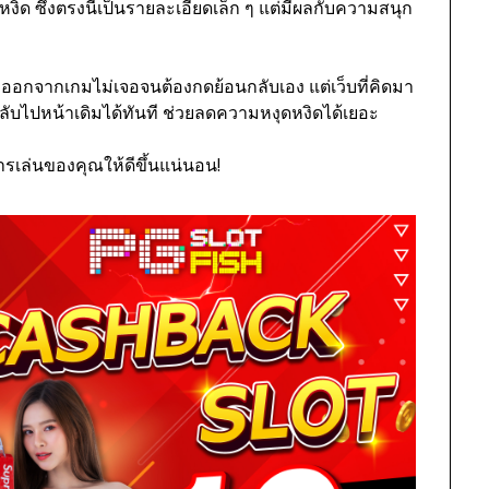
งิด ซึ่งตรงนี้เป็นรายละเอียดเล็ก ๆ แต่มีผลกับความสนุก
ออกจากเกมไม่เจอจนต้องกดย้อนกลับเอง แต่เว็บที่คิดมา
กลับไปหน้าเดิมได้ทันที ช่วยลดความหงุดหงิดได้เยอะ
การเล่นของคุณให้ดีขึ้นแน่นอน!